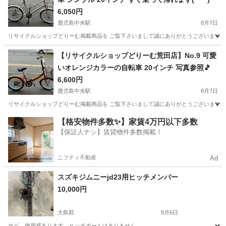
6,050円
鹿児島中央駅
8月7日
リサイクルショップどりーむ掲載商品を ご覧下さいまして誠にありがとうございます。 
鹿児島
鹿児島市
鹿児島中央駅
その他
店舗
【リサイクルショップどりーむ荒田店】No.9 可愛
いオレンジカラーの自転車 20インチ 写真参照🎵
6,600円
鹿児島中央駅
8月7日
リサイクルショップどりーむ掲載商品を ご覧下さいまして誠にありがとうございます。 
鹿児島
鹿児島市
鹿児島中央駅
折りたたみ自転車
店舗
【格安物件多数✨】家賃4万円以下多数
【保証人ナシ】賃貸物件多数掲載！
ニフティ不動産
Ad
スズキジムニーjd23用ヒッチメンバー
10,000円
大島郡
8月6日
サビ、使用感あります。ヒッチボールはありません