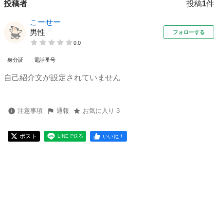
投稿者
投稿
1
件
こーせー
男性
フォローする
0.0
身分証
電話番号
自己紹介文が設定されていません
注意事項
通報
お気に入り 3
ポスト
いいね！
LINEで送る