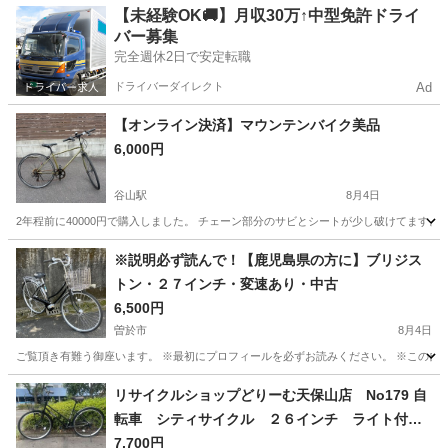
鹿児島
姶良市
帖佐駅
自転車
MIYATA
【未経験OK🚚】月収30万↑中型免許ドライ
バー募集
完全週休2日で安定転職
ドライバーダイレクト
Ad
【オンライン決済】マウンテンバイク美品
6,000円
谷山駅
8月4日
2年程前に40000円で購入しました。 チェーン部分のサビとシートが少し破けてます
鹿児島
鹿児島市
谷山駅
マウンテンバイク
※説明必ず読んで！【鹿児島県の方に】ブリジス
トン・２７インチ・変速あり・中古
6,500円
曽於市
8月4日
ご覧頂き有難う御座います。 ※最初にプロフィールを必ずお読みください。 ※この自転
鹿児島
曽於市
自転車
27インチ
リサイクルショップどりーむ天保山店 No179 自
転車 シティサイクル ２６インチ ライト付
き 乗りやすいフラットハンドルタイプ♪
7,700円