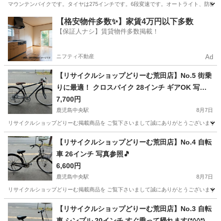
マウンテンバイクです。タイヤは275インチです。6段変速です。オートライト、防犯
鹿児島
鹿児島市
マウンテンバイク
【格安物件多数✨】家賃4万円以下多数
【保証人ナシ】賃貸物件多数掲載！
ニフティ不動産
Ad
【リサイクルショップどりーむ荒田店】No.5 街乗
りに最適！ クロスバイク 28インチ ギアOK 写真
参照🎵
7,700円
鹿児島中央駅
8月7日
リサイクルショップどりーむ掲載商品を ご覧下さいまして誠にありがとうございます。 
鹿児島
鹿児島市
鹿児島中央駅
クロスバイク
店舗
【リサイクルショップどりーむ荒田店】No.4 自転
車 26インチ 写真参照🎵
6,600円
鹿児島中央駅
8月7日
リサイクルショップどりーむ掲載商品を ご覧下さいまして誠にありがとうございます。 
鹿児島
鹿児島市
鹿児島中央駅
その他
店舗
【リサイクルショップどりーむ荒田店】No.3 自転
車 シンプル 20インチ すぐ乗って帰れます(*^^*)