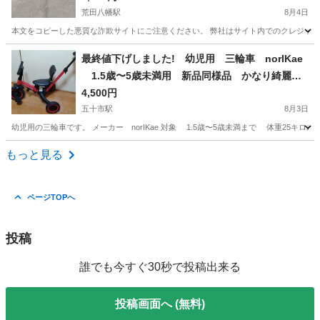
荒田八幡駅
8月4日
本文をコピーした悪質な詐欺サイトにご注意ください。 弊社はサイト内でのクレジット決
鹿児島
鹿児島市
荒田八幡駅
その他
最終値下げしました! 幼児用 三輪車 norIKae
1.5歳〜5歳未満用 新品同様品 かなり綺麗
室内保管 取り扱い説明書付き
4,500円
五十市駅
8月3日
幼児用の三輪車です。 メーカー norIKae 対象 1.5歳〜5歳未満まで 体重25キ
鹿児島
曽於市
五十市駅
三輪車
ハンドル
もっと見る
ページTOPへ
投稿
誰でも今すぐ30秒で投稿出来る
投稿画面へ (無料)