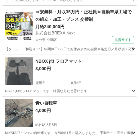
鹿児島
大島郡
自転車
スズキジムニー
≪寮無料・月収35万円・正社員≫自動車系工場で
の組立・加工・プレス 交替制
月給240,000円
株式会社BREXA Next
大分県 今津駅
提携サイト
【タトゥー・和彫りOK】年間休日122日でお休み多めの自動車製造◎／月収例35万円
大分
中津市
今津駅
その他
NBOX jf3 フロアマット
3,000円
鹿屋市
8月5日
NBOX jf3のフロアマットです 綺麗な方だと思います
鹿児島
鹿屋市
自転車
NBOX
青い自転車
4,000円
帖佐駅
8月5日
MIYATA27インチの自転車です。令和6年1月に購入しました。 手動ライト正常に動