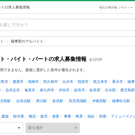
ートの求人募集情報
地元の掲示板 ジモティー
イト
薩摩郡のアルバイト
イト・バイト・パートの求人募集情報
全225件
用できません。最後に選択した条件が優先されます。
児島市
鹿屋市
枕崎市
阿久根市
出水市
指宿市
西之表市
垂水市
薩摩
市
志布志市
奄美市
南九州市
伊佐市
姶良市
姶良郡
出水郡
鹿児島郡
児島駅
志布志駅
郡元駅
姶良駅
高見馬場駅
伊集院駅
薩摩松元駅
建築
軽作業
物流
販売
接客
事務
教育
福祉
医療
アミューズメ