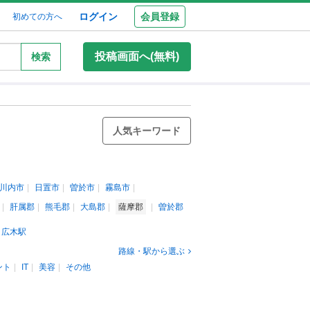
ログイン
会員登録
初めての方へ
投稿画面へ(無料)
検索
人気キーワード
川内市
日置市
曽於市
霧島市
肝属郡
熊毛郡
大島郡
薩摩郡
曽於郡
広木駅
路線・駅から選ぶ
ント
IT
美容
その他