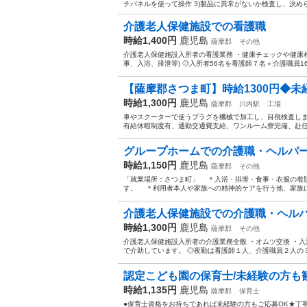
チパネルを使って操作 3)製品に異常がないか検査し、決められ
介護老人保健施設での看護職
時給1,400円
鹿児島
薩摩郡
その他
介護老人保健施設入所者の看護業務 ・健康チェックや健康相
事、入浴、排泄等) ◎入所者56名を看護師７名＋介護職員16
【薩摩郡さつま町】時給1300円◆未経
時給1,300円
鹿児島
薩摩郡
川内駅
工場
車やスクーターで使うプラグを機械で加工し、目視検査しま
有給休暇制度有、通勤交通費支給、ワンルーム寮完備、赴任旅
グループホームでの介護職・ヘルパ
時給1,150円
鹿児島
薩摩郡
その他
「就業場所：さつま町」 ＊入浴・排泄・食事・衣服の着
す。 ＊利用者本人や家族への精神的ケアを行う他、家族に
介護老人保健施設での介護職・ヘル
時給1,300円
鹿児島
薩摩郡
その他
介護老人保健施設入所者の介護業務全般 ・オムツ交換 ・入
で介助しています。 ◎夜勤は看護師１人、介護職員２人の３人
認定こども園の保育士/未経験の方も歓
時給1,135円
鹿児島
薩摩郡
保育士
●保育士資格をお持ちであれば未経験の方もご応募OK★丁