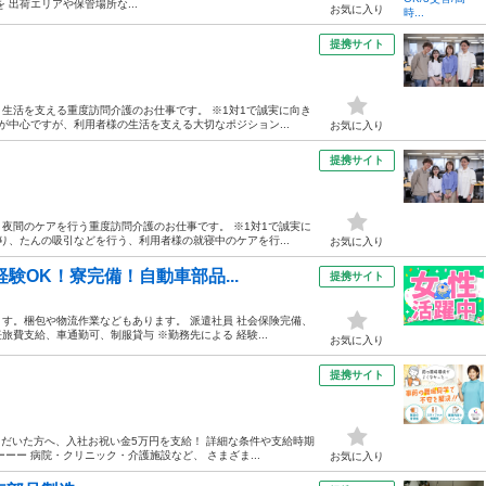
出荷エリアや保管場所な...
お気に入り
提携サイト
生活を支える重度訪問介護のお仕事です。 ※1対1で誠実に向き
が中心ですが、利用者様の生活を支える大切なポジション...
お気に入り
提携サイト
夜間のケアを行う重度訪問介護のお仕事です。 ※1対1で誠実に
り、たんの吸引などを行う、利用者様の就寝中のケアを行...
お気に入り
験OK！寮完備！自動車部品...
提携サイト
す。梱包や物流作業などもあります。 派遣社員 社会保険完備、
費支給、車通勤可、制服貸与 ※勤務先による 経験...
お気に入り
】
提携サイト
ただいた方へ、入社お祝い金5万円を支給！ 詳細な条件や支給時期
ー 病院・クリニック・介護施設など、 さまざま...
お気に入り