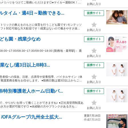
リハリをつけてご勤務いただけます◎●マイカー通勤OK！...
お気に入り
タイム・週4日～勤務できる...
提携サイト
カトリックの教えをのもとに保育を行うこども園です♪モンテッソ
フト対応可能な方大歓迎です！残業はないので働きやすさ抜...
お気に入り
こども園・残業少なめ
提携サイト
00~17:00/08:30~17:30/09:00~18:00 [勤務地・最寄駅]： 鹿
お気に入り
し/週3日以上/8時3...
提携サイト
院患者様への採血、注射、点滴等や栄養指導、バイタルサイン（体
護業務全般をお任せします。 ●勤務日数は週3日以上からご...
お気に入り
特別養護老人ホーム/日勤パ...
提携サイト
で、やりがいを持って働くことができますね♪ ●正社員登用制度あ
方が選択可能です◎ ●未経験の方やブランクがある方も...
お気に入り
更新7月16日
FAグループ/九州全土拡大...
作成7月16日