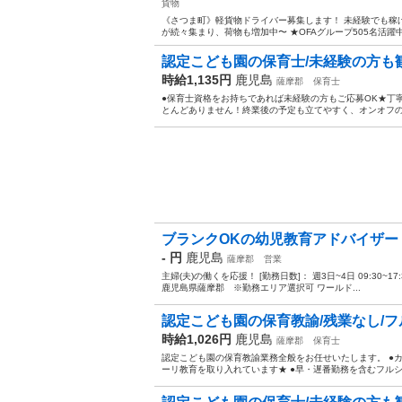
貨物
《さつま町》軽貨物ドライバー募集します！ 未経験でも稼げ
が続々集まり、荷物も増加中〜 ★OFAグループ505名活躍中
認定こども園の保育士/未経験の方も歓
時給1,135円
鹿児島
薩摩郡
保育士
●保育士資格をお持ちであれば未経験の方もご応募OK★丁
とんどありません！終業後の予定も立てやすく、オンオフのメ
ブランクOKの幼児教育アドバイザー
- 円
鹿児島
薩摩郡
営業
主婦(夫)の働くを応援！ [勤務日数]： 週3日~4日 09:30~17:30/0
鹿児島県薩摩郡 ※勤務エリア選択可 ワールド...
認定こども園の保育教諭/残業なし/フル
時給1,026円
鹿児島
薩摩郡
保育士
認定こども園の保育教諭業務全般をお任せいたします。 ●
ーリ教育を取り入れています★ ●早・遅番勤務を含むフルシ