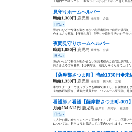
工場内でのオシゴト！ 製造ラインから仕上がってきた製品を 
見守りホームヘルパー
時給1,360円
鹿児島
薩摩郡
介護
日払い
障がいなどで身体が動かせない利用者様のご自宅に訪問し、
合える方を募集 【仕事内容】 見守りや日常生活のお手伝い
夜間見守りホームヘルパー
時給1,680円
鹿児島
薩摩郡
介護
日払い
障がいなどで身体が動かせない利用者様のご自宅に訪問し、
向き合える方を募集 【仕事内容】 寝返りをうたせて上げた
【薩摩郡さつま町】時給1330円◆未経
時給1,330円
鹿児島
薩摩郡
川内駅
工場
車やスクーターで使うプラグを機械で加工し、目視検査しま
有給休暇制度有、通勤交通費支給、ワンルーム寮完備、赴任旅
看護師／看護【薩摩郡さつま町-001
月給234,612円
鹿児島
薩摩郡
栗野駅
看護師
日払い
＼入社お祝い金キャンペーン実施中！／ 7月中にご応募い
については、担当よりお電話にてご案内いたします。 ーーーー