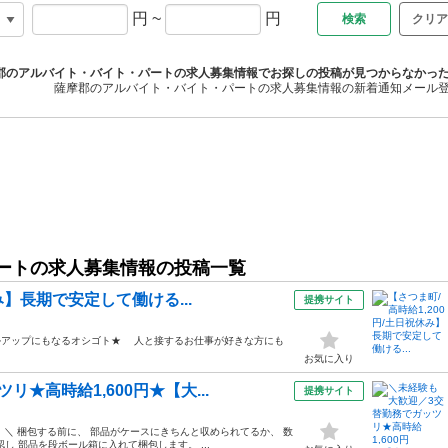
円
~
円
クリア
郡のアルバイト・バイト・パートの求人募集情報でお探しの投稿が見つからなかっ
薩摩郡のアルバイト・バイト・パートの求人募集情報の新着通知メール
ートの求人募集情報の投稿一覧
み】長期で安定して働ける...
提携サイト
/_/_/_/ スキルアップにもなるオシゴト★ 人と接するお仕事が好きな方にも
お気に入り
★高時給1,600円★【大...
提携サイト
 ＼ 梱包する前に、 部品がケースにきちんと収められてるか、 数
 部品を段ボール箱に入れて梱包します。 ...