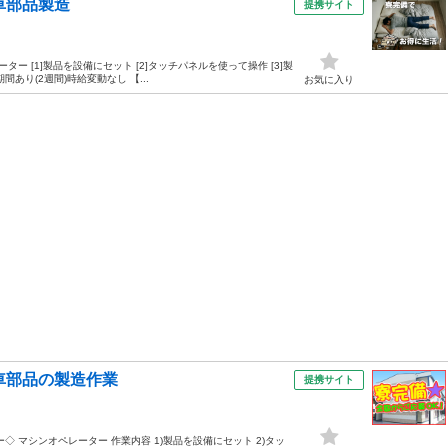
車部品製造
提携サイト
 [1]製品を設備にセット [2]タッチパネルを使って操作 [3]製
り(2週間)時給変動なし 【...
お気に入り
車部品の製造作業
提携サイト
 マシンオペレーター 作業内容 1)製品を設備にセット 2)タッ