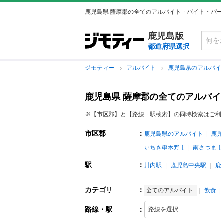
鹿児島県 薩摩郡の全てのアルバイト・バイト・パ
鹿児島版
都道府県選択
ジモティー
アルバイト
鹿児島県のアルバ
鹿児島県 薩摩郡の全てのアルバ
※【市区郡】と【路線・駅検索】の同時検索はご利
市区郡
：
鹿児島県のアルバイト
鹿
いちき串木野市
南さつま
駅
：
川内駅
鹿児島中央駅
鹿
カテゴリ
：
全てのアルバイト
飲食
路線・駅
：