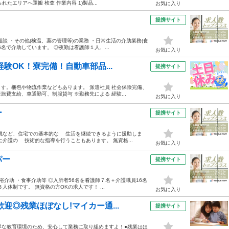
たエリアへ運搬 検査 作業内容 1)製品...
お気に入り
提携サイト
談 ・その他(検温、薬の管理等)の業務 ・日常生活の介助業務(食
名で介助しています。 ◎夜勤は看護師１人、...
お気に入り
験OK！寮完備！自動車部品...
提携サイト
す。梱包や物流作業などもあります。 派遣社員 社会保険完備、
費支給、車通勤可、制服貸与 ※勤務先による 経験...
お気に入り
ー
提携サイト
脱など、住宅での基本的な 生活を継続できるように援助しま
介護の 技術的な指導を行うこともあります。 無資格...
お気に入り
パー
提携サイト
浴介助 ・食事介助等 ◎入所者56名を看護師７名＋介護職員16名
体制です。 無資格の方OKの求人です！ ...
お気に入り
迎◎残業ほぼなし!マイカー通...
提携サイト
寧な教育環境のため、安心して業務に取り組めますよ！●残業はほ