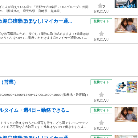
2
る人が増えている👏✨ 『宅配のプロ集団』OFAグループ✨ 仲間
✨ 〔配達拠点 鹿児島県、宮崎県、熊本県、...
お気に入り
迎◎残業ほぼなし!マイカー通...
提携サイト
寧な教育環境のため、安心して業務に取り組めますよ！●残業はほ
リハリをつけてご勤務いただけます◎●マイカー通勤OK！...
お気に入り
（営業）
提携サイト
9:00~12:00/13:00~17:00/10:00~16:00 [勤務地・最寄駅]：
お気に入り
タイム・週4日～勤務できる...
提携サイト
カトリックの教えをのもとに保育を行うこども園です♪モンテッソ
フト対応可能な方大歓迎です！残業はないので働きやすさ抜...
お気に入り