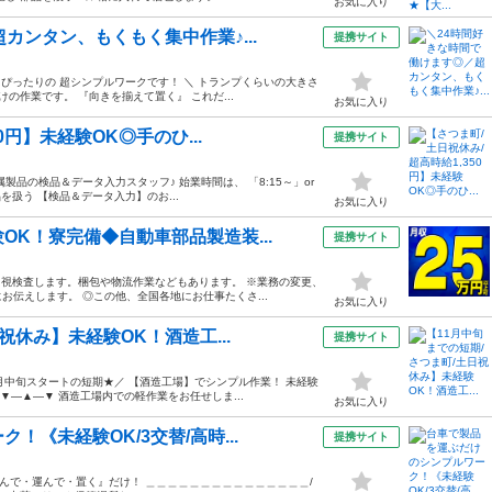
お気に入り
カンタン、もくもく集中作業♪...
提携サイト
にぴったりの 超シンプルワークです！ ＼ トランプくらいの大きさ
の作業です。 『向きを揃えて置く』 これだ...
お気に入り
0円】未経験OK◎手のひ...
提携サイト
属製品の検品＆データ入力スタッフ♪ 始業時間は、 「8:15～」or
を扱う 【検品＆データ入力】のお...
お気に入り
K！寮完備◆自動車部品製造装...
提携サイト
目視検査します。梱包や物流作業などもあります。 ※業務の変更、
伝えします。 ◎この他、全国各地にお仕事たくさ...
お気に入り
祝休み】未経験OK！酒造工...
提携サイト
月中旬スタートの短期★／ 【酒造工場】でシンプル作業！ 未経験
▼—▲—▼ 酒造工場内での軽作業をお任せしま...
お気に入り
《未経験OK/3交替/高時...
提携サイト
ナシ！ 『積んで・運んで・置く』だけ！ ＿＿＿＿＿＿＿＿＿＿＿＿＿＿＿/