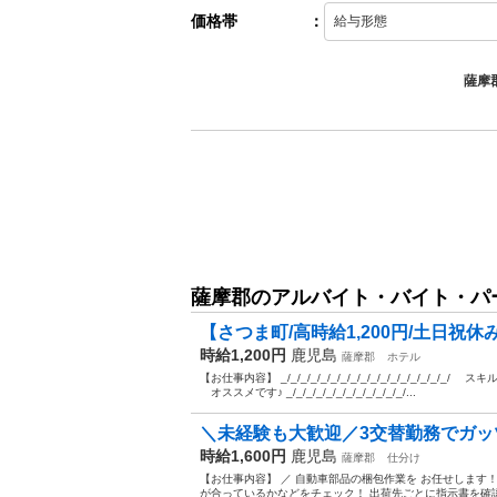
価格帯
：
薩摩
薩摩郡のアルバイト・バイト・パ
【さつま町/高時給1,200円/土日祝休
時給1,200円
鹿児島
薩摩郡
ホテル
【お仕事内容】 _/_/_/_/_/_/_/_/_/_/_/_/_/_
オススメです♪ _/_/_/_/_/_/_/_/_/_/_/_/...
＼未経験も大歓迎／3交替勤務でガッツリ
時給1,600円
鹿児島
薩摩郡
仕分け
【お仕事内容】 ／ 自動車部品の梱包作業を お任せします！
が合っているかなどをチェック！ 出荷先ごとに指示書を確認し