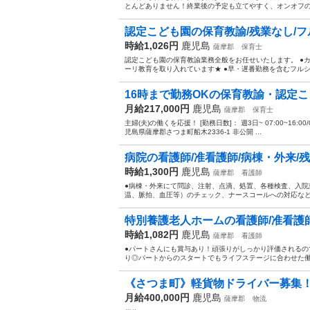
とんどありません！終業後の予定も立てやすく、オンオフのメ
認定こども園の保育教諭/残業なし/フル
時給1,026円
鹿児島
薩摩郡
保育士
認定こども園の保育教諭業務全般をお任せいたします。 ●
ーリ教育を取り入れています★ ●早・遅番勤務を含むフルシ
16時まで勤務OKの保育教諭・認定
月給217,000円
鹿児島
薩摩郡
保育士
主婦(夫)の働くを応援！ [勤務日数]： 週3日~ 07:00~16:00/08:
児島県薩摩郡さつま町船木2336-1 非公開 ...
病院の看護師/准看護師/病棟・外来/残業な
時給1,300円
鹿児島
薩摩郡
看護師
●病棟・外来にて問診、注射、点滴、処置、各種検査、入
温、脈拍、血圧等）のチェック、ナースコールへの対応など看
特別養護老人ホームの看護師/准看護師/
時給1,082円
鹿児島
薩摩郡
看護師
●パートさんにも賞与あり！頑張りがしっかり評価されるの
り◎パートからのスタートでもライフステージに合わせた働き
《さつま町》軽貨物ドライバー募集！/O
月給400,000円
鹿児島
薩摩郡
物流