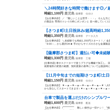
＼24時間好きな時間で働けます◎／超
時給1,100円
鹿児島
薩摩郡
仕分け
【お仕事内容】 ／ 『難しいことは苦手・・・』 そんな方
の製品を 専用のトレイの枠にポンポンと 並べ移していくだけ
【さつま町/土日祝休み/超高時給1,35
時給1,350円
鹿児島
薩摩郡
データ入力
【お仕事内容】 ＼未経験でも時給1,350円スタート！／ 金
「9:00～」から選択OK★ 手のひらサイズの小さな金属製品
【薩摩郡さつま町】週払い可◆未経験O
時給1,330円
鹿児島
薩摩郡
工場
[仕事内容] 車やスクーターで使うプラグを機械で加工し、
就業場所の変更の範囲、契約更新の基準については面談時にお
【11月中旬までの短期/さつま町/土日
時給1,150円
鹿児島
薩摩郡
仕分け
【お仕事内容】 ▼—▲—▼—▲—▼—▲—▼—▲—▼ ＼8
から安心してスタートできます♪ ▼—▲—▼—▲—▼—▲—
台車で製品を運ぶだけのシンプルワーク！
時給1,600円
鹿児島
薩摩郡
配送
【お仕事内容】 /‾‾‾‾‾‾‾‾‾‾‾‾‾‾‾ 難しい操作は一切