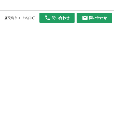
問い合わせ
問い合わせ
鹿児島市 > 上谷口町
初めての方へ
利用規約
プライバシーポリシー
プライバシー・ステートメント
健全化に資する運用方針
お問い合わせ
運営会社
サイトマップ
ご利用ガイド
フリーワードで探す
PC版で表示
都道府県選択
特定商取引法の表示
利用者情報の外部送信について
© 2011-
2026
Jmty, Inc.