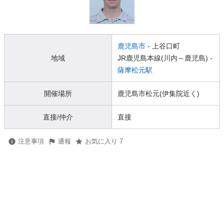
鹿児島市
- 上谷口町
地域
JR鹿児島本線(川内～鹿児島) -
薩摩松元駅
開催場所
鹿児島市松元(伊集院近く)
直接/仲介
直接
注意事項
通報
お気に入り 7