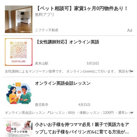
鹿児島
鹿児島市
英会話
ネイティブ
【ペット相談可】家賃1ヶ月0円物件あり！
無料アプリ
ニフティ不動産
Ad
【女性講師対応】オンライン英語
表木山駅
5月15日
女性講師によるマンツーマン指導です。 オンライン(zoom)にて行います。 英語を学びたい
鹿児島
霧島市
表木山駅
英語/基礎英語
オンライン
オンライン英語会話レッスン
鹿児島市
4月21日
オンライン英会話レッスン 📍1レッスン：60分 ・体験レッスン：1200円 ・通常レッスン：20
鹿児島
鹿児島市
英会話
オンライン
小さいお子様を持つママ必見！親子で英語力をア
ップしてお子様をバイリンガルに育てる方法がた