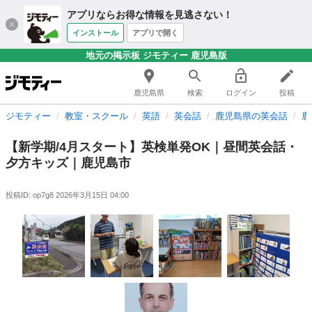
アプリならお得な情報を見逃さない！
インストール
アプリで開く
地元の掲示板 ジモティー 鹿児島版
鹿児島県
検索
ログイン
投稿
ジモティー
教室・スクール
英語
英会話
鹿児島県の英会話
鹿
【新学期/4月スタート】英検単発OK｜昼間英会話・
夕方キッズ｜鹿児島市
投稿ID: op7g8
2026年3月15日 04:00