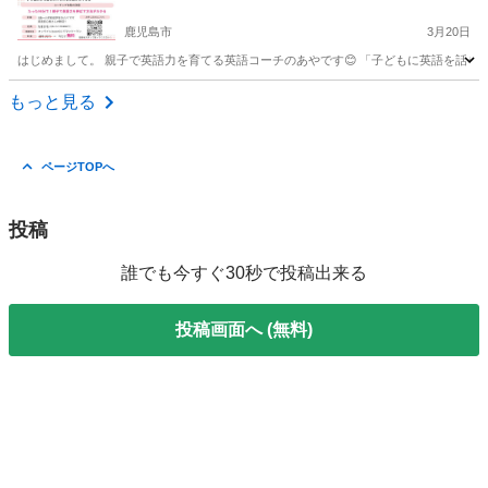
った90分で手に入る！英語が苦手なママでも心配
無用！zoomで気軽に【無料】体験英語コーチング
鹿児島市
3月20日
受けてみませんか？（毎月先着2名）/英語初心者
はじめまして。 親子で英語力を育てる英語コーチのあやです😊 「子どもに英語を話せるよ
の方も大歓迎！
鹿児島
鹿児島市
その他
ママ
もっと見る
ページTOPへ
投稿
誰でも今すぐ30秒で投稿出来る
投稿画面へ (無料)