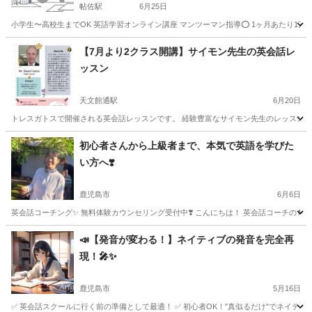
帖佐駅
6月25日
小学生〜高校生までOK 英語学習オンライン講座 マンツーマン指導⭕️ 1ヶ月あたり1万円〜 説明会実施中(
鹿児島
姶良市
帖佐駅
英検
オンライン
【7月より2クラス開講】サイモン先生の英会話レ
ッスン
天文館通駅
6月20日
トレスガトスで開催される英会話レッスンです。 経験豊富なサイモン先生のレッスンで英会話
鹿児島
鹿児島市
天文館通駅
英会話
先生
初心者さんから上級者まで、本気で英語を学びた
い方へ❣️
鹿児島市
6月6日
英会話コーチング✨ 無料体験カウンセリング受付中❣️ こんにちは！ 英会話コーチの Mom
鹿児島
鹿児島市
英語
コーチング
📣【発音が変わる！】ネイティブの発音を完全再
現！🎤✨
鹿児島市
5月16日
✅ 英会話スクールに行く前の準備として最適！ ✅ 初心者OK！"真似るだけ"でネイティブ発音が身