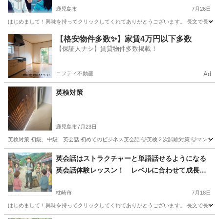
鹿児島市
7月26日
はじめまして！興味を持ってクリックしてくれてありがとうございます。 長文で長くな
鹿児島
鹿児島市
英語
ネイティブ
【格安物件多数✨】家賃4万円以下多数
【保証人ナシ】賃貸物件多数掲載！
ニフティ不動産
Ad
英検対策
鹿児島市
7月23日
英検対策 初級、中級 英会話 初めてのビジネス英会話 ◎英検２次試験対策 ◎マン
鹿児島
鹿児島市
英語
マンツーマン
英会話はストラクチャーと単語話せるようになる
英会話体験レッスン！ レベルに合わせて成長し
て行くストラクチャーで学ぶ 世界中に通じる英
会話！
枕崎市
7月18日
はじめまして！興味を持ってクリックしてくれてありがとうございます。 長文で長くな