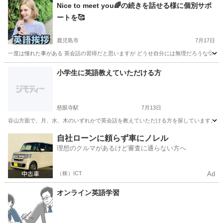
鹿児島
枕崎市
英語
ネイティブ
Nice to meet you🌈の続きを話せる様に個別サポ
ートを🥰
鹿児島市
7月17日
一度は憧れた事がある 英会話の習得だと思いますが どうせ自分には無理だろうな💦 そうお
鹿児島
鹿児島市
英会話
レッスン
小学生に英語教えていただける方
慈眼寺駅
7月13日
谷山方面で、月、水、木のいずれかで英会話を教えていただける方を探しています。 9月より
鹿児島
鹿児島市
慈眼寺駅
英会話
小学生
自社ローンに頼らず車にノレル
理想のクルマがあるけど審査に通らない方へ
（株）ICT
Ad
オンライン英語学習