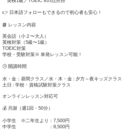
　英検1級／TOEIC 935点所持

👉 日本語フォローもできるので初心者も安心！

📘 レッスン内容

英会話（小２〜大人）

英検対策（5級〜1級）

TOEIC対策

学校・受験対策※ 単発レッスン可能！

🕒 開講時間

水・金：昼間クラス／水・木・金 : 夕方～夜キッズクラス

土日 : 学校・資格試験対策クラス

オンラインレッスン対応可

💰 月謝（週1回・50分）

小学生　※二年生より：7,500円

中学生　　　　　　　：8,500円
