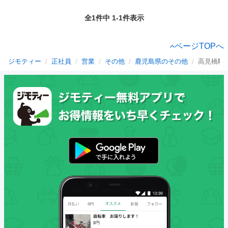
全1件中 1-1件表示
ページTOPへ
ジモティー
正社員
営業
その他
鹿児島県のその他
高見橋駅