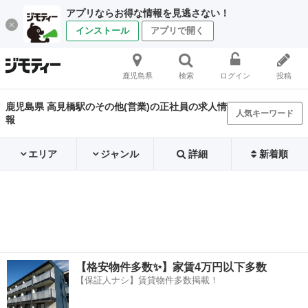
アプリならお得な情報を見逃さない！
インストール
アプリで開く
鹿児島県
検索
ログイン
投稿
鹿児島県 高見橋駅のその他(営業)の正社員の求人情
人気キーワード
報
エリア
ジャンル
詳細
新着順
【格安物件多数✨】家賃4万円以下多数
【保証人ナシ】賃貸物件多数掲載！