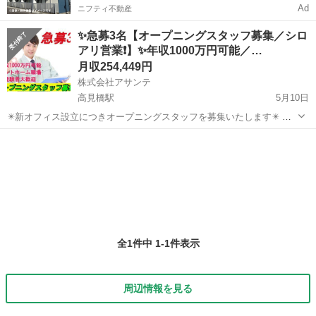
Ad
ニフティ不動産
✨急募3名【オープニングスタッフ募集／シロ
アリ営業❗】✨年収1000万円可能／…
月収254,449円
株式会社アサンテ
高見橋駅
5月10日
✴️新オフィス設立につきオープニングスタッフを募集いたします✴️ ✨
急募3名の募集になります‼️✨ 【仕事内容】 1．個人宅を中心に訪問し
鹿児島
鹿児島市
高見橋駅
その他
未経験
て無料の床下調査をお勧めします 2．床下調査を実施⇒デジカメで...
全1件中 1-1件表示
周辺情報を見る