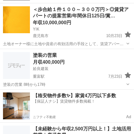
＜歩合給１件１００～３００万円＞◎賃貸ア
パートの提案営業/年間休日125日/賞…
年収10,000,000円
YIK
鹿児島市
10月23日
土地オーナー様に土地や資産の有効活用の手段として、賃貸アパート
経営のご提案をして頂きます。 業界未経験者も多数活躍しています。
鹿児島
鹿児島市
その他
営業職
塗装の営業
ーーーーーーーーーーーーーーーーーーーーーー 【具体的な仕...
月収400,000円
姶良建装
重富駅
7月23日
塗装の営業 8時から17時
鹿児島
姶良市
重富駅
その他
【格安物件多数✨】家賃4万円以下多数
【保証人ナシ】賃貸物件多数掲載！
Ad
ニフティ不動産
【未経験から年収2,500万円以上！】土地活用