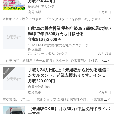
月収254,449円
株式会社アサンテ
高見橋駅
5月10日
✴️新オフィス設立につきオープニングスタッフを募集いたします✴️ ✨
急募3名の募集になります‼️✨ 【仕事内容】 1．個人宅を中心に訪問し
鹿児島
鹿児島市
高見橋駅
その他
未経験
自動車の販売営業/平均年齢29.3歳/転居の無い
て無料の床下調査をお勧めします 2．床下調査を実施⇒デジカメで...
転職で年収800万円も目指せる
年収816万2,000円
SUV LAND鹿児島/株式会社ネクステージ
鹿児島県
スポンサー：求人ボックス
08月03日
【仕事内容】新制度「チーム賞与」スタート! 通常賞与とは別で、あな
たの店舗でのご活躍の評価に準じて支給されます! やりがいも更にアッ
正社員
手取り24万円以上！未経験から始める通信コ
プ!詳細は面接でのご案内も可能です! 営業、販売経験者歓迎!/ あなた
ンサルタント。起業支援あります。イン…
のスキルを活かせる会社! 「...
月収320,000円
合同会社Suisan
鹿児島市
4月18日
主な業務としては、 ・携帯ショップにおけるお客様応対。 ・家電量販
店における家電の販売や接客全般 ・来店されるお客様の通信費の見直
鹿児島
鹿児島市
その他
未経験
【未経験OK🚚】月収30万↑中型免許ドライバ
しや商品の提案 などがメイン業務となります。 フリーランスでとにか