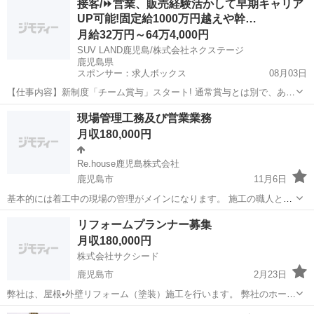
接客/⏩️営業、販売経験活かして早期キャリア
す。 ■具体的には... ・モデルハウスや土地の案内 ・どんな家がいいか
UP可能!固定給1000万円越えや幹…
ヒアリング ・住...
月給32万円～64万4,000円
SUV LAND鹿児島/株式会社ネクステージ
鹿児島県
スポンサー：求人ボックス
08月03日
【仕事内容】新制度「チーム賞与」スタート! 通常賞与とは別で、あな
たの店舗でのご活躍の評価に準じて支給されます! やりがいも更にアッ
正社員
現場管理工務及び営業業務
プ!詳細は面接でのご案内も可能です! 営業、販売経験者歓迎!/ あなた
月収180,000円
のスキルを活かせる会社! 「...
Re.house鹿児島株式会社
鹿児島市
11月6日
基本的には着工中の現場の管理がメインになります。 施工の職人との
コミュニケーション、施主様とのコミュニケーションがメインです。
鹿児島
鹿児島市
その他
業務
リフォームプランナー募集
その中で近隣の方への塗装のアポイント獲得をお願いします。 当社の
月収180,000円
契約率は80%ほどあるので、一度...
株式会社サクシード
鹿児島市
2月23日
弊社は、屋根•外壁リフォーム（塗装）施工を行います。 弊社のホーム
ページやチラシ等をご覧になったお客様からの問い合わせに対し、お
鹿児島
鹿児島市
その他
業務