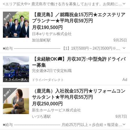
<エリア拡大中> 鹿児島市で働ける方を募集しております。お気軽にお
問合せください。 ＊最後まで内容をお読み頂き、ご応募頂きますよ
鹿児島
鹿児島市
その他
給料
【鹿児島】／就職祝金15万円★エクステリア
う、宜しくお願い致します。 ◎求人内容 洗濯機の取り付けのお仕事を
プランナー★平均月収59万円
してくださる、男性スタッフ...
月収190,500円
日本eリモデル株式会社
加治屋町駅
9月25日
■給与 ---------------------------------------- 【1】19万500円～24万3500円※勤
務地により異なる （固定残業代5万2500円～6万7500円／53時間を含
鹿児島
鹿児島市
加治屋町駅
その他
【未経験OK🚚】月収30万↑中型免許ドライバ
む。超過時は別...
ー募集
完全週休2日で安定転職
Ad
ドライバーダイレクト
（鹿児島）入社祝金15万円★リフォームコン
サルタント★平均月収55万円
月収250,000円
新生ホームサービス株式会社
いづろ通駅
9月7日
■給与 ---------------------------------------- 月給25万円以上＋歩合給＋報奨金＋