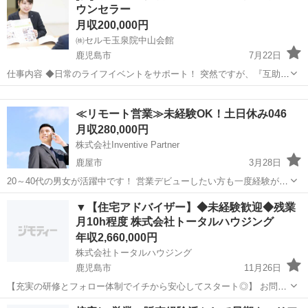
ウンセラー
販売業務をお...
月収200,000円
㈱セルモ玉泉院中山会館
鹿児島市
7月22日
仕事内容 ◆日常のライフイベントをサポート！ 突然ですが、『互助
会』ってどんな仕組みか知っていますか？ 互助会とは、経済産業大臣
鹿児島
鹿児島市
その他
業務
の許可事業であり、全国の会員様からの掛け金を取りまとめ 冠婚葬祭
≪リモート営業≫未経験OK！土日休み046
にかかる出費をサポー...
月収280,000円
株式会社Inventive Partner
鹿屋市
3月28日
20～40代の男女が活躍中です！ 営業デビューしたい方も一度経験があ
る方も大歓迎です☆ 〈仕事内容〉 アポイントが入っている所に、 リ
鹿児島
鹿屋市
その他
リモート
▼【住宅アドバイザー】◆未経験歓迎◆残業
モートでの各種商材の営業をお願いします！ 〈勤務時間〉 9:00〜19...
月10h程度 株式会社トータルハウジング
年収2,660,000円
株式会社トータルハウジング
鹿児島市
11月26日
【充実の研修とフォロー体制でイチから安心してスタート◎】 お問合
せや展示会に来場いただいたお客様へ、注文住宅の提案をお任せしま
鹿児島
鹿児島市
その他
未経験