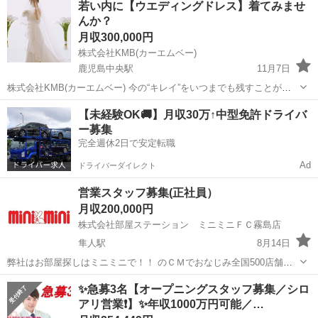
若い内に【ウエディングドレス】着てみませ
客様のご要望に応じたリフォーム内容を提案•改善していただきます。
んか？
また、弊社の顧客様宅へ伺い...
月収300,000円
株式会社KMB(カーエムベー)
鹿児島中央駅
11月7日
株式会社KMB(カーエムベー) 今の“キレイ”をいつまでも残すことがで
きるウエディングサービス「ソロウェディング」を全国の女性に向け
鹿児島
鹿児島市
鹿児島中央駅
その他
【未経験OK🚚】月収30万↑中型免許ドライバ
て発進しています。 【仕事内容】 ソロウェディングにて撮影希望され
ー募集
るお客様に対しての商談...
完全週休2日で安定転職
Ad
ドライバーダイレクト
営業スタッフ募集(正社員）
月収200,000円
株式会社部屋ステーション ミニミニＦＣ霧島店
隼人駅
8月14日
弊社はお部屋探しはミニミニで！！ のＣＭでおなじみ全国500店舗展
開するフランチャイズ加盟の不動産会社です 賃貸仲介の仕事と
鹿児島
霧島市
隼人駅
その他
✨急募3名【オープニングスタッフ募集／シロ
は・・・ ご来店されたお客様のニーズに合ったお部屋をご提案をさせ
アリ営業❗】✨年収1000万円可能／…
て頂くお仕事です。...