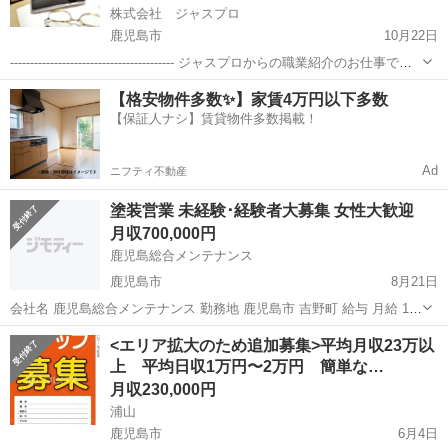
株式会社 ジャスプロ
鹿児島市
10月22日
----------------------------------------- ジャスプロからの職業紹介のお仕事です
《職業紹介事業(46‐ﾕ‐300019)》 --------------------------...
鹿児島
鹿児島市
その他
業務
【格安物件多数✨】家賃4万円以下多数
【保証人ナシ】賃貸物件多数掲載！
Ad
ニフティ不動産
塗装営業 未経験･経験者大募集 女性大歓迎
月収700,000円
鹿児島総合メンテナンス
鹿児島市
8月21日
会社名 鹿児島総合メンテナンス 勤務地 鹿児島市 吉野町 給与 月給 10
万 ~ 70万円 職種 営業 仕事の特徴 超高収入 交通費支給 昇給・昇格あ
鹿児島
鹿児島市
その他
業務
<エリア拡大のため追加募集>平均月収23万以
り 仕事内容 //////////// ここがポイント!! ////...
上 平均日収1万円〜2万円 簡単な…
月収230,000円
浦山
鹿児島市
6月4日