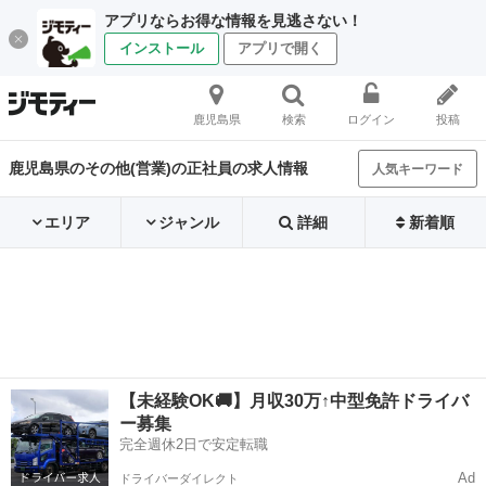
アプリならお得な情報を見逃さない！
インストール
アプリで開く
鹿児島県
検索
ログイン
投稿
鹿児島県のその他(営業)の正社員の求人情報
人気キーワード
エリア
ジャンル
詳細
新着順
【未経験OK🚚】月収30万↑中型免許ドライバ
ー募集
完全週休2日で安定転職
Ad
ドライバーダイレクト