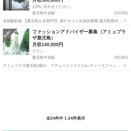
月収300,000円
お問い合わせください。
鹿児島中央駅
5月24日
未経験歓迎 【鹿児島を全国PR】 旅行サイト企画営業職 鹿児島県内担
当の旅行サイトの企画営業職です。 鹿児島の宿泊施設、温泉宿に対し
鹿児島
鹿児島市
鹿児島中央駅
その他
営業職
ファッションアドバイザー募集（アミュプラ
て旅行サイト掲載の提案営業をしていただきます。 地元を全国にアピ
ザ鹿児島）
ールしたい...
月収140,000円
グラン
鹿児島中央駅
9月20日
アミュプラザ鹿児島1階の アデュートリステス(レディースファッシ
ョン)での販売業務です。随時面接いたしますので、お気軽にお問合せ
鹿児島
鹿児島市
鹿児島中央駅
その他
ください。未経験の方も、しっかりサポートしますので、安心くださ
い。 就業時間 A 9時30分~...
全24件中 1-24件表示