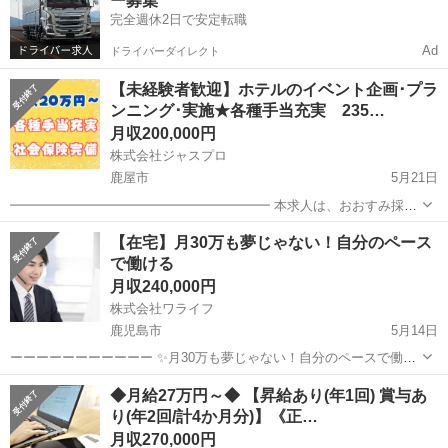
ー募集
く稼ぎたい方、...
完全週休2日で安定転職
Ad
ドライバーダイレクト
【未経験者歓迎】ホテルのイベント企画･プラ
ンニング･実施★各種手当充実 235…
月収200,000円
株式会社ジャスプロ
鹿屋市
5月21日
━━━━━━━━━━━━━━━━━━━━ 本求人は、おおすみ採用
ステーションからの 紹介求人となります。 有料職業紹介業46－ユ－
鹿児島
鹿屋市
その他
未経験
【在宅】月30万も夢じゃない！自分のペース
300019 紹介先企業：さつき苑
で働ける
━━━━━━━━━━━━━━━━━━━━ ...
月収240,000円
株式会社ワライフ
鹿児島市
5月14日
ーーーーーーーーーーー ✨月30万も夢じゃない！自分のペースで働け
る✨ ーーーーーーーーーーー ▼仕事内容 在宅で介護・飲食業界の会
鹿児島
鹿児島市
その他
業務
◆月給27万円～◆ 【昇給あり(年1回) 賞与あ
社にテレアポをして頂きます♪ テンプレートの文章があるのでどなた
り(年2回/計4か月分)】《正…
でも簡単にでき...
月収270,000円