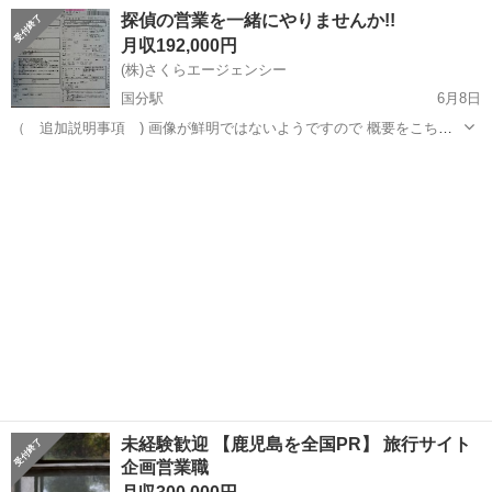
各種手当（1） 月給22万円～22万7500円＋歩合給＋報奨金＋各種手当
鹿児島
鹿児島市
いづろ通駅
その他
探偵の営業を一緒にやりませんか!!
（2） 月給19万50...
月収192,000円
(株)さくらエージェンシー
国分駅
6月8日
（ 追加説明事項 ) 画像が鮮明ではないようですので 概要をこちら
に書かせて頂きます＞＜： 給与 総支給192800円～ 時間 9：00～
鹿児島
霧島市
国分駅
その他
18：00 休日 毎週土日 賞与 年1回 締め 末締め 翌15日...
未経験歓迎 【鹿児島を全国PR】 旅行サイト
企画営業職