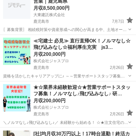
営業｜鹿児島県
月収8,500,000円
大東建託株式会社
鹿児島市
7月7日
〖募集背景〗 相続税対策や資産形成への関心が高まる中、土地オーナ
ーさまの課題を解決するコンサルティング営業を全国で増員します。
鹿児島
鹿児島市
その他
未経験
≪宅建士 必見≫ 直行直帰OK！ノルマなし☆
成果主義の評価制度が整っており、未経験からでも高収入を目指せる
飛び込みなし☆福利厚生充実 js3…
環境です。 〖仕...
月収200,000円
株式会社ジャスプロ
鹿児島市
2月26日
資格を活かしたキャリアアップに♪ ～～営業サポートスタッフ募集中
～～ 注文住宅やリフォームなどを取り扱っている建築会社で 新築住宅
鹿児島
鹿児島市
その他
未経験
★☆業界未経験歓迎☆★営業サポートスタッ
営業のサポート、 土地の販売や建売住宅の販売業務をお任せ致しま
フ募集！ノルマなし♪飛び込みなし♪ 研…
す。 ━【募集...
月収200,000円
株式会社ジャスプロ
鹿児島市
2月26日
＼ノルマなし♪飛び込みなし♪／ 未経験から始める！ ☆★注文住宅の営
業サポートスタッフ募集中★☆ 注文住宅やリフォームなどを取り扱っ
鹿児島
鹿児島市
その他
未経験
[社]均月収30万円以上！17時台退勤！終活カ
ている建築会社で 新築住宅営業のサポート、 土地の販売や建売住宅の