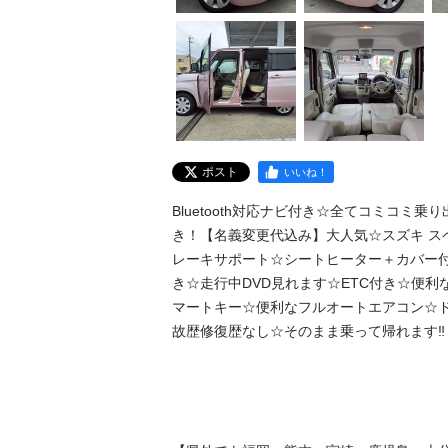
ポスト
いいね！
Bluetooth対応ナビ付き☆全てコミコミ乗り出
き！【名義変更代込み】大人気☆スズキ ス
レーキサポート☆シートヒーター＋カバー付き☆
き☆走行中DVD見れます☆ETC付き☆便
マートキー☆便利なフルオートエアコン☆
故歴修復歴なし☆そのまま乗って帰れます‼️
