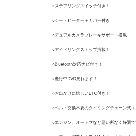
○ステアリングスイッチ付き！

○シートヒーター＋カバー付き！

○デュアルカメラブレーキサポート搭載！

○アイドリングストップ搭載！

○Bluetooth対応ナビ付き！

○走行中DVD見れます！

○お出かけに嬉しいETC付き！

○ベルト交換不要のタイミングチェーン式エンジ
○エンジン、オートマなど悪い所なく好調です！