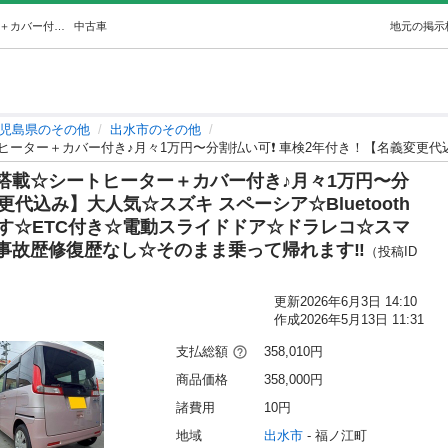
デュアルカメラブレーキサポート搭載☆シートヒーター＋カバー付き♪月々1万円〜分割払い可❗️ 車検2年付き！【名義変更代込み】大人気☆スズキ … (D.A.I) 出水のその他の中古車｜ジモティー
中古車
地元の掲示
児島県のその他
出水市のその他
搭載☆シートヒーター＋カバー付き♪月々1万円〜分
更代込み】大人気☆スズキ スペーシア☆Bluetooth
す☆ETC付き☆電動スライドドア☆ドラレコ☆スマ
事故歴修復歴なし☆そのまま乗って帰れます‼️
（投稿ID
更新
2026年6月3日 14:10
作成
2026年5月13日 11:31
支払総額
358,010円
商品価格
358,000円
諸費用
10円
地域
出水市
 - 福ノ江町