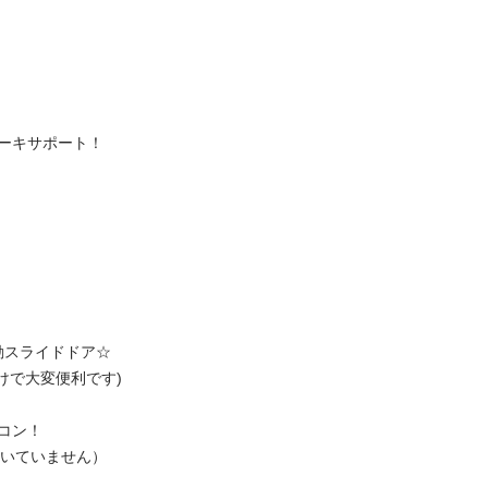
キサポート！

ライドドア☆

大変便利です)

ン！

ていません）
