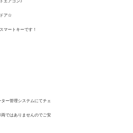
アコン♪

☆

ートキーです！

ーター管理システムにてチェ
車両ではありませんのでご安