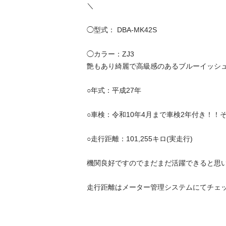
＼

◯型式： DBA-MK42S

◯カラー：ZJ3

艶もあり綺麗で高級感のあるブルーイッシュブ
○年式：平成27年

○車検：令和10年4月まで車検2年付き！！その
○走行距離：101,255キロ(実走行)

機関良好ですのでまだまだ活躍できると思います
走行距離はメーター管理システムにてチェック