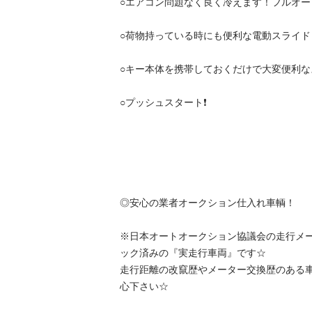
○エアコン問題なく良く冷えます！フルオートエ
○荷物持っている時にも便利な電動スライドドア
○キー本体を携帯しておくだけで大変便利なスマ
○プッシュスタート❗️

◎安心の業者オークション仕入れ車輌！

※日本オートオークション協議会の走行メ
ック済みの『実走行車両』です☆

走行距離の改竄歴やメーター交換歴のある
心下さい☆
