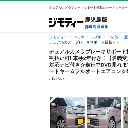
鹿児島
版
都道府県選択
ジモティー
中古車
スズキ
その他
鹿
デュアルカメラブレーキサポート
割払い可❗️ 車検2年付き！【名義変
対応ナビ付き☆走行中DVD見れま
ートキー☆フルオートエアコン☆
: 1oin0d）