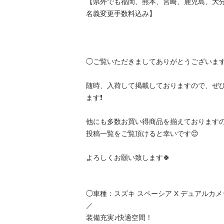
【県外でも福岡、熊本、宮崎、鹿児島、大
名義変更手数料込み】

◯ご覧いただきましてありがとうございます。
随時、入荷して掲載しておりますので、ぜ
ます❗️

他にも多数お買い得商品を揃えておりますので
投稿一覧をご覧頂けると幸いです😊

よろしくお願い致します🍀

◯車種：スズキ スペーシア X デュアルカメ
／

装備充実♪快適空間！
