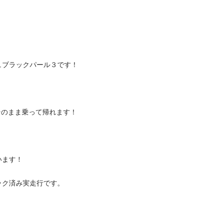
ラックパール３です！

まま乗って帰れます！

！

済み実走行です。
