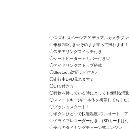
◯スズキ スペーシア X デュアルカメラブレー
◯車検2年付き☆そのまま乗って帰れます！

◯ステアリングスイッチ付き！

◯シートヒーター＋カバー付き♡

◯アイドリングストップ搭載！

◯Bluetooth対応ナビ付き♪

◯走行中DVD見れます☆

◯ETC付き☆

◯荷物を持っている時にとっても便利な電動ス
◯スマートキー(キー本体を携帯しておくだけで
◯プッシュスタート！

◯ボタンひとつで快適温度♪フルオートエアコ
◯ドライブレコーダー付き！(SDカードは付い
◯安心のタイミングチェーン式エンジン
