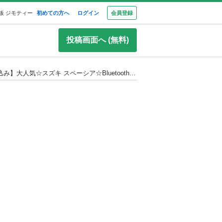
板 ジモティー
初めての方へ
ログイン
会員登録
投稿画面へ (無料)
デュアルカメラブレーキサポート搭載☆シートヒーター＋カバー付き♪月々1万円〜分割払い可❗️ 車検2年付き！【名義変更代込み】大人気☆スズキ スペーシア☆Bluetooth対応ナビ付き☆走行中DVD見れます☆ETC付き☆電動スライドドア☆ドラレコ☆スマートキー☆フルオートエアコン☆事故歴修復歴なし☆そのまま乗って帰れます‼️