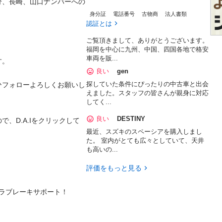
分、長崎、山口ナンバーへの
身分証
電話番号
古物商
法人書類
認証とは
ご覧頂きまして、ありがとうございます。
福岡を中心に九州、中国、四国各地で格安
車両を販...


良い
gen
探していた条件にぴったりの中古車と出会
ひフォローよろしくお願いし
えました。スタッフの皆さんが親身に対応
してく...
良い
DESTINY
、D.A.Iをクリックして
最近、スズキのスペーシアを購入しまし
た。 室内がとても広々としていて、天井
も高いの...
評価をもっと見る
ラブレーキサポート！
