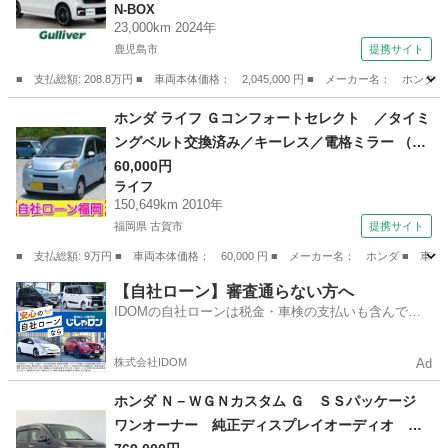
N-BOX
ア ホンダセンシング ＥＴＣ シートヒータ
23,000km 2024年
ー パドルシフト ステアリングスイッチ ハー
鹿児島市
提携サイト
フレザーシート バックカメラ ＬＥＤ （検9.1
■ 支払総額: 208.8万円 ■ 車両本体価格： 2,045,000 円 ■ メーカー名
1）
鹿児島
鹿児島市
N-BOX
ホンダ ライフ Ｇコンフォートセレクト ／タイミ
ングベルト交換済み／キーレス／電格ミラー （検
9.4）
60,000円
ライフ
150,649km 2010年
福岡県 古賀市
提携サイト
■ 支払総額: 9万円 ■ 車両本体価格： 60,000 円 ■ メーカー名： ホンダ ■
福岡
古賀市
ライフ
【自社ローン】審査通らない方へ
IDOMの自社ローンは税金・車検の支払いも含んでい
るので毎月の支払額は一定
株式会社IDOM
Ad
ホンダ Ｎ－ＷＧＮカスタム Ｇ ＳＳパッケージ
ワンオーナー 純正ディスプレイオーディオ ビ