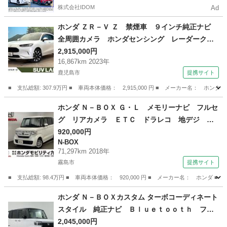
株式会社IDOM
Ad
ホンダ ＺＲ－Ｖ Ｚ 禁煙車 ９インチ純正ナビ
全周囲カメラ ホンダセンシング レーダークル
ーズ 電動リアゲート ドラレコ コーナーセン
2,915,000円
16,867km 2023年
サー スマートキー ＬＥＤヘッド ＥＴＣ２．
鹿児島市
提携サイト
０ 車線逸脱警報 オートライト （車検整備付）
■ 支払総額: 307.9万円 ■ 車両本体価格： 2,915,000 円 ■ メーカー名
鹿児島
鹿児島市
ホンダ
ホンダ Ｎ－ＢＯＸ Ｇ・Ｌ メモリーナビ フルセ
グ リアカメラ ＥＴＣ ドラレコ 地デジ Ｅ
ＣＯＮ ＬＥＤヘッド スマートキープッシュス
920,000円
N-BOX
タート 横滑防止装置 ナビＴＶ オートエアコ
71,297km 2018年
ン ＵＳＢポート エアバック ドライブレコー
霧島市
提携サイト
ダー （検9.2）
■ 支払総額: 98.4万円 ■ 車両本体価格： 920,000 円 ■ メーカー名： ホ
鹿児島
霧島市
N-BOX
ホンダ Ｎ－ＢＯＸカスタム ターボコーディネート
スタイル 純正ナビ Ｂｌｕｅｔｏｏｔｈ フル
セグＴＶ ワンオーナー 両側パワースライドド
2,045,000円