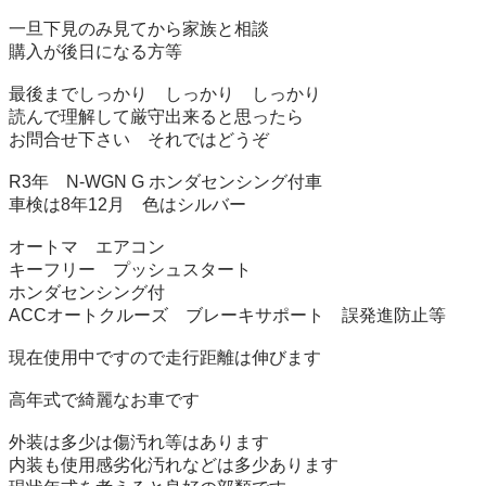
一旦下見のみ見てから家族と相談　

購入が後日になる方等

最後までしっかり　しっかり　しっかり

読んで理解して厳守出来ると思ったら

お問合せ下さい　それではどうぞ

R3年　N-WGN G ホンダセンシング付車

車検は8年12月　色はシルバー

オートマ　エアコン　

キーフリー　プッシュスタート

ホンダセンシング付

ACCオートクルーズ　ブレーキサポート　誤発進防止等

現在使用中ですので走行距離は伸びます

高年式で綺麗なお車です

外装は多少は傷汚れ等はあります

内装も使用感劣化汚れなどは多少あります
