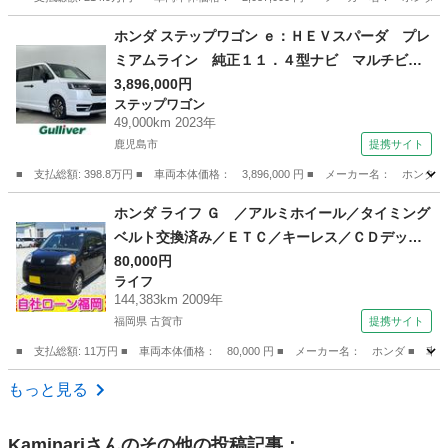
鹿児島
鹿児島市
その他
ホンダ ステップワゴン ｅ：ＨＥＶスパーダ プレ
ミアムライン 純正１１．４型ナビ マルチビュ
ーカメラ 純正１５．６型フリップダウンモニタ
3,896,000円
ステップワゴン
ー 前後ドライブレコーダー 無限エアロ ホン
49,000km 2023年
ダセンシング 衝突軽減ブレーキ 誤発進抑制機
鹿児島市
提携サイト
能 後方誤発進抑制機能 近距離衝突軽減 （な
■ 支払総額: 398.8万円 ■ 車両本体価格： 3,896,000 円 ■ メーカー名
し）
鹿児島
鹿児島市
ステップワゴン
ホンダ ライフ Ｇ ／アルミホイール／タイミング
ベルト交換済み／ＥＴＣ／キーレス／ＣＤデッキ
／電格ミラー （検9.9）
80,000円
ライフ
144,383km 2009年
福岡県 古賀市
提携サイト
■ 支払総額: 11万円 ■ 車両本体価格： 80,000 円 ■ メーカー名： ホンダ
福岡
古賀市
ライフ
もっと見る
Kaminari
さんのその他の投稿記事：