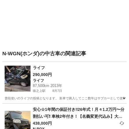
N-WGN(ホンダ)の中古車の関連記事
ライフ
290,000円
ライフ
87,500km 2013年
坂之上駅
8月7日
普段使いのライフの投稿となります。 新車で購入してここ数年はサブカーとして使用してまし
鹿児島
鹿児島市
坂之上駅
ライフ
ミッション
安心☆1年間の保証付き‼️26年式！月々1.2万円〜分
割払い可❗️ 車検2年付き！【名義変更代込み】大人
気☆ホンダ N-BOX☆ステアリングスイッチ付き☆
438,000円