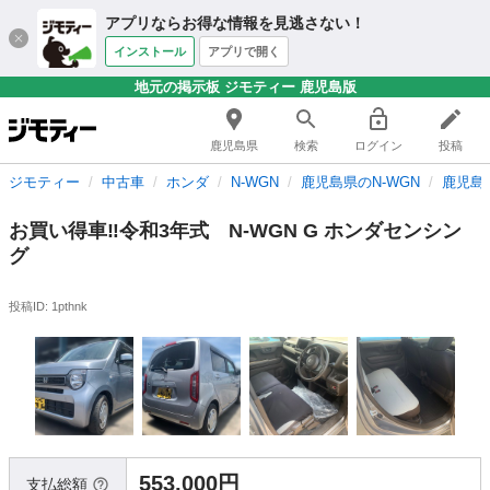
アプリならお得な情報を見逃さない！
インストール
アプリで開く
地元の掲示板 ジモティー 鹿児島版
鹿児島県
検索
ログイン
投稿
ジモティー
中古車
ホンダ
N-WGN
鹿児島県のN-WGN
鹿児島市
お買い得車‼️令和3年式 N-WGN G ホンダセンシン
グ
投稿ID: 1pthnk
553,000円
支払総額