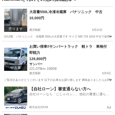
大容量550L冷凍冷蔵庫 パナソニック 中古
10,000円
売ります
鹿児島駅
6月21日
2012製 パナソニック 冷蔵庫 550Lの大容量です サイズ 685 729 1818 中
鹿児島
鹿児島市
鹿児島駅
キッチン家電
お買い得車‼️サンバートラック 軽トラ 車検付
即戦力
129,800円
サンバー
中古車
221,079km 1000年
鹿児島駅
8月5日
ご覧頂きありがとうございます 以下のお車をお譲り致します 興味ありましたらお問い合わ
鹿児島
鹿児島市
鹿児島駅
サンバー
【自社ローン】審査通らない方へ
自社ローンなら「じしゃロン」。他社の審査に通らな
かった方も
株式会社IDOM
Ad