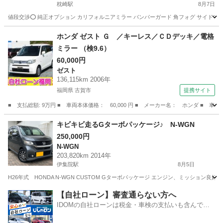
枕崎駅
8月7日
値段交渉⭕️ 純正オプション カリフォルニアミラー バンパーガード 角フォグ サイドマ
鹿児島
南さつま市
枕崎駅
アクティ
ホンダ ゼスト Ｇ ／キーレス／ＣＤデッキ／電格
ミラー （検9.6）
60,000円
ゼスト
136,115km 2006年
福岡県 古賀市
提携サイト
■ 支払総額: 9万円 ■ 車両本体価格： 60,000 円 ■ メーカー名： ホンダ ■ 車
福岡
古賀市
ゼスト
キビキビ走るGターボパッケージ♪ N-WGN
250,000円
N-WGN
203,820km 2014年
伊集院駅
8月5日
H26年式 HONDA N-WGN CUSTOM Gターボパッケージ エンジン、ミッション良好 
鹿児島
日置市
伊集院駅
N-WGN
【自社ローン】審査通らない方へ
IDOMの自社ローンは税金・車検の支払いも含んでい
るので毎月の支払額は一定