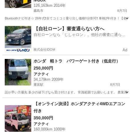
N-BOX
Bluetoothナビ付き☆走行中DVD見れます☆☆ET
126,163km 2014年
C付き☆電動スライドドア☆便利なバックカメラ付
霧島市
8月7日
き☆ドラレコ付き☆スマートキー☆フルオートエ
Bluetoothナビ付き☆ 26年式❗️全てコミコミ乗り出し価格‼️分割可❗️ 車検2年付き！【
アコン☆事故歴修復歴なし☆純正アルミ☆そのま
鹿児島
霧島市
N-BOX
【自社ローン】審査通らない方へ
ま乗って帰れます❗️
自社ローンなら「じしゃロン」。他社の審査に通らな
かった方も
株式会社IDOM
Ad
ホンダ 軽トラ パワーゲート付き（低走行）
250,000円
アクティ
34,179km 2009年
重富駅
8月7日
話が早い方優先 多少の値下げなら受け付けます。 常識範囲でお願いします。 農業用で購入
鹿児島
鹿児島市
重富駅
アクティ
【オンライン決済】ホンダアクティ4WDエアコン
付き
350,000円
アクティ
160,000km 1000年