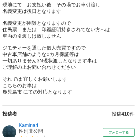
現地にて　お支払い後　その場でお車引渡し

名義変更は後日となります

名義変更が困難となりますので

住民票　または　印鑑証明持参されてない方へは

車両の引渡しは致しません

ジモティーを通した個人売買ですので 

中古車店舗のような○カ月保証等は 

一切ありません3N現状渡しとなります事は 

ご理解の上お問い合わせください 

それでは 宜しくお願いします 

こちらのお車は 

鹿児島市 にての対応となります
投稿者
投稿
410
件
Kaminari
性別非公開
フォローする