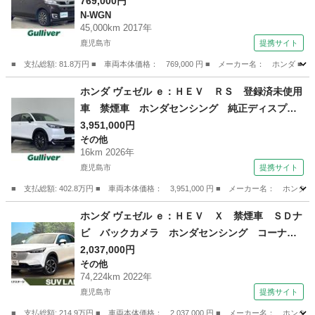
ルトインＥＴＣ バックカメラ アイドリングス
769,000円
N-WGN
トップ ＵＳＢ充電ポート ＩＳＯＦＩＸ ドラ
45,000km 2017年
レコ オートライト 純正ＡＷ 電格ミラー プ
鹿児島市
提携サイト
ッシュスタート （なし）
■ 支払総額: 81.8万円 ■ 車両本体価格： 769,000 円 ■ メーカー名： ホ
鹿児島
鹿児島市
N-WGN
ホンダ ヴェゼル ｅ：ＨＥＶ ＲＳ 登録済未使用
車 禁煙車 ホンダセンシング 純正ディスプレ
イオーディオ Ｂｌｕｅｔｏｏｔｈ Ａｐｐｌｅ
3,951,000円
その他
ＣａｒＰｌａｙ フルセグＴＶ ビルトインＥＴ
16km 2026年
Ｃ２．０ パワーバックドア レーダークルーズ
鹿児島市
提携サイト
コントロール （検11.1）
■ 支払総額: 402.8万円 ■ 車両本体価格： 3,951,000 円 ■ メーカー名
鹿児島
鹿児島市
その他
ホンダ ヴェゼル ｅ：ＨＥＶ Ｘ 禁煙車 ＳＤナ
ビ バックカメラ ホンダセンシング コーナー
センサー スマートキー ＬＥＤヘッド ＥＴ
2,037,000円
その他
Ｃ 純正１６インチアルミ 車線逸脱警報 オー
74,224km 2022年
トライト オートエアコン Ｂｌｕｅｔｏｏｔ
鹿児島市
提携サイト
ｈ ＣＤ （検9.2）
■ 支払総額: 214.9万円 ■ 車両本体価格： 2,037,000 円 ■ メーカー名