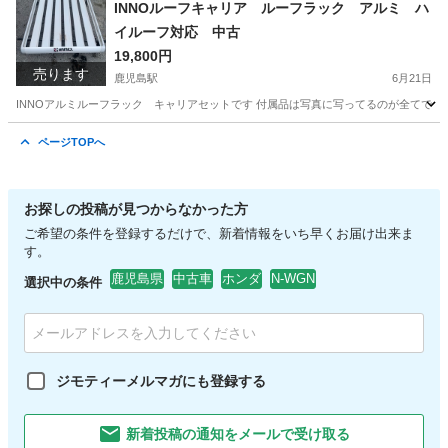
INNOルーフキャリア ルーフラック アルミ ハ
イルーフ対応 中古
19,800円
売ります
鹿児島駅
6月21日
INNOアルミルーフラック キャリアセットです 付属品は写真に写ってるのが全てです
鹿児島
鹿児島市
鹿児島駅
キャリア、ラック
ルーフ
ページTOPへ
お探しの投稿が見つからなかった方
ご希望の条件を登録するだけで、新着情報をいち早くお届け出来ま
す。
鹿児島県
中古車
ホンダ
N-WGN
選択中の条件
ジモティーメルマガにも登録する
新着投稿の通知をメールで受け取る