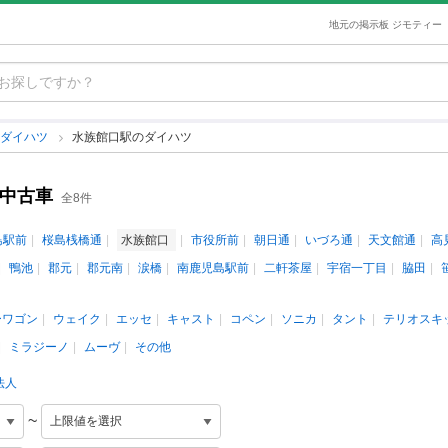
地元の掲示板 ジモティー
のダイハツ
水族館口駅のダイハツ
の中古車
全8件
島駅前
桜島桟橋通
水族館口
市役所前
朝日通
いづろ通
天文館通
高
鴨池
郡元
郡元南
涙橋
南鹿児島駅前
二軒茶屋
宇宿一丁目
脇田
ーワゴン
ウェイク
エッセ
キャスト
コペン
ソニカ
タント
テリオスキ
ミラジーノ
ムーヴ
その他
法人
~