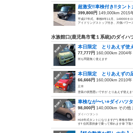
超激安‼️車検付き‼️タント
399,800円
149,000km 201
平成27年式、車検8年11月、14900
アイドリングストップ付き、片側パワース
水族館口(鹿児島市電１系統)のダイハ
本日限定 とりあえず使
受付終了
77,777円
160,000km 2004
何も問題無く使えます
本日限定 とりあえずの
受付終了
66,666円
160,000km 2010
足車
塗装の状態悪いですが とりあえず使えま
車検なが〜い⭐️ダイハツタ
受付終了
98,000円
140,000km その他
ダイハツタント
H16年式タントになります(^^) 車検令和
す‼️ 住民票持参で乗って帰れます🤩 下取