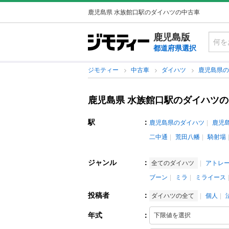
鹿児島県 水族館口駅のダイハツの中古車
鹿児島版
都道府県選択
ジモティー
中古車
ダイハツ
鹿児島県
鹿児島県 水族館口駅のダイハツ
駅
：
鹿児島県のダイハツ
鹿児
二中通
荒田八幡
騎射場
ジャンル
：
全てのダイハツ
アトレ
ブーン
ミラ
ミライース
投稿者
：
ダイハツの全て
個人
年式
：