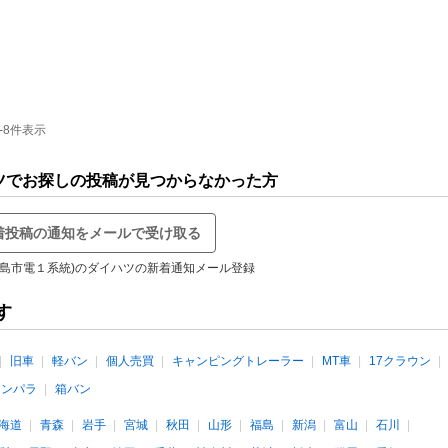
-8件表示
ハツでお探しの投稿が見つからなかった方
着投稿の通知をメールで受け取る
児島市電１系統)のダイハツの新着通知メール登録
す
旧車
軽バン
個人売買
キャンピングトレーラー
MT車
17クラウン
インパラ
箱バン
海道
青森
岩手
宮城
秋田
山形
福島
新潟
富山
石川