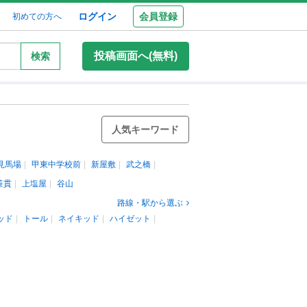
ログイン
会員登録
初めての方へ
投稿画面へ(無料)
検索
人気キーワード
見馬場
甲東中学校前
新屋敷
武之橋
笹貫
上塩屋
谷山
路線・駅から選ぶ
ッド
トール
ネイキッド
ハイゼット