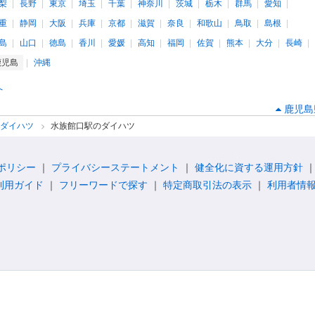
梨
長野
東京
埼玉
千葉
神奈川
茨城
栃木
群馬
愛知
重
静岡
大阪
兵庫
京都
滋賀
奈良
和歌山
鳥取
島根
島
山口
徳島
香川
愛媛
高知
福岡
佐賀
熊本
大分
長崎
鹿児島
沖縄
へ
鹿児島
のダイハツ
水族館口駅のダイハツ
ポリシー
プライバシーステートメント
健全化に資する運用方針
利用ガイド
フリーワードで探す
特定商取引法の表示
利用者情