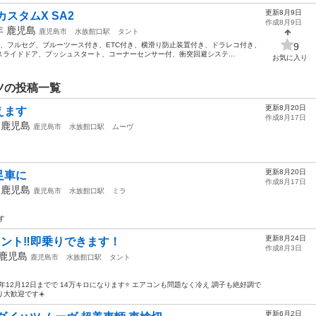
更新8月9日
カスタムX SA2
作成8月9日
5年
鹿児島
鹿児島市
水族館口駅
タント
0キロ、フルセグ、ブルーツース付き、ETC付き、横滑り防止装置付き、ドラレコ付き、
9
ライドドア、プッシュスタート、コーナーセンサー付、衝突回避システ...
お気に入り
ツの投稿一覧
更新8月20日
えます
作成8月17日
年
鹿児島
鹿児島市
水族館口駅
ムーヴ
更新8月20日
足車に
作成8月17日
年
鹿児島
鹿児島市
水族館口駅
ミラ
す
更新8月24日
ント‼️即乗りできます！
作成8月3日
鹿児島
鹿児島市
水族館口駅
タント
8年12月12日までで 14万キロになります⭐️ エアコンも問題なく冷え 調子も絶好調で
り大歓迎です☀️
更新6月2日