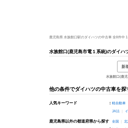
鹿児島県 水族館口駅のダイハツの中古車 全8件中 1
水族館口(鹿児島市電１系統)のダイ
新
水族館口(鹿
他の条件でダイハツの中古車を探
人気キーワード
：
軽自動車
JA11
鹿児島県以外の都道府県から探す
全国
北