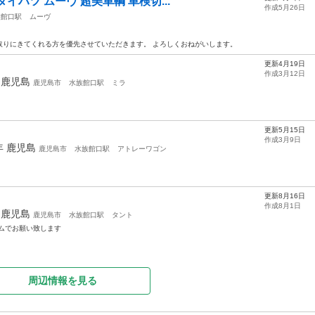
イハツ ムーヴ 超美車輌 車検切...
作成5月26日
族館口駅
ムーヴ
取りにきてくれる方を優先させていただきます。 よろしくおねがいします。
更新4月19日
作成3月12日
年
鹿児島
鹿児島市
水族館口駅
ミラ
更新5月15日
作成3月9日
6年
鹿児島
鹿児島市
水族館口駅
アトレーワゴン
更新8月16日
作成8月1日
年
鹿児島
鹿児島市
水族館口駅
タント
ムでお願い致します
周辺情報を見る