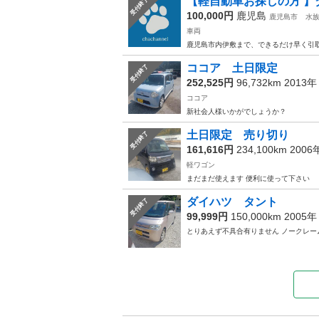
【軽自動車お探しの方 】ダ
受付終了
100,000円
鹿児島
鹿児島市
水
車両
鹿児島市内伊敷まで、できるだけ早く引
ココア 土日限定
受付終了
252,525円
96,732km 2013
ココア
新社会人様いかがでしょうか？
土日限定 売り切り
受付終了
161,616円
234,100km 200
軽ワゴン
まだまだ使えます 便利に使って下さい
ダイハツ タント
受付終了
99,999円
150,000km 2005
とりあえず不具合有りません ノークレー