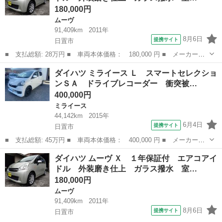
180,000円
ムーヴ
91,409km
2011年
8月6日
提携サイト
日置市
■ 支払総額: 28万円 ■ 車両本体価格： 180,000 円 ■ メーカー
名： ダイハツ ■ 車種名： ムーヴ ■ グレード名： Ｘ １年保
鹿児島
日置市
ムーヴ
車両
ダイハツ ミライース Ｌ スマートセレクショ
証付 エアコアイドル 外装磨き仕上 ガラス撥水 室内除菌クリー
ンＳＡ ドライブレコーダー 衝突被…
ニング ＣＤ ■...
400,000円
ミライース
44,142km
2015年
6月4日
提携サイト
日置市
■ 支払総額: 45万円 ■ 車両本体価格： 400,000 円 ■ メーカー
名： ダイハツ ■ 車種名： ミライース ■ グレード名： Ｌ ス
鹿児島
日置市
ミライース
ダイハツ ムーヴ Ｘ １年保証付 エアコアイ
マートセレクションＳＡ ドライブレコーダー 衝突被害軽減システ
ドル 外装磨き仕上 ガラス撥水 室…
ム キーレスエン...
180,000円
ムーヴ
91,409km
2011年
8月6日
提携サイト
日置市