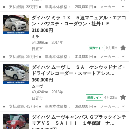
■ 支払総額: 38万円 ■ 車両本体価格： 280,000 円 ■ メーカー
名： ダイハツ ■ 車種名： ミラジーノ ■ グレード名： Ｘリミ
鹿児島
日置市
ミラジーノ
ダイハツ ミラ ＴＸ ５速マニュアル・エアコ
テッド １年保証付 ■ 排気量： 660cc ■ ドア枚数： 5D ■ ミッ
ン・パワステ・ローダウン・社外ＬＥ…
シ...
310,000円
ミラ
54,396km
2014年
5月6日
提携サイト
日置市
■ 支払総額: 38万円 ■ 車両本体価格： 310,000 円 ■ メーカー
名： ダイハツ ■ 車種名： ミラ ■ グレード名： ＴＸ ５速マ
鹿児島
日置市
ミラ
ダイハツ ムーヴ Ｌ ＳＡ ケンウッドナビ・
ニュアル・エアコン・パワステ・ローダウン・社外ＬＥＤヘッドライ
ドライブレコーダー・スマートアシス…
ト・オーディオレ...
360,000円
ムーヴ
40,424km
2013年
4月23日
提携サイト
日置市
■ 支払総額: 43万円 ■ 車両本体価格： 360,000 円 ■ メーカー
名： ダイハツ ■ 車種名： ムーヴ ■ グレード名： Ｌ ＳＡ
鹿児島
日置市
ムーヴ
ダイハツ ムーヴキャンバス Ｇブラックインテ
ケンウッドナビ・ドライブレコーダー・スマートアシスト・キーレ
リアＶＳ ＳＡＩＩＩ １年保証 ナ…
ス・走行４０５００...