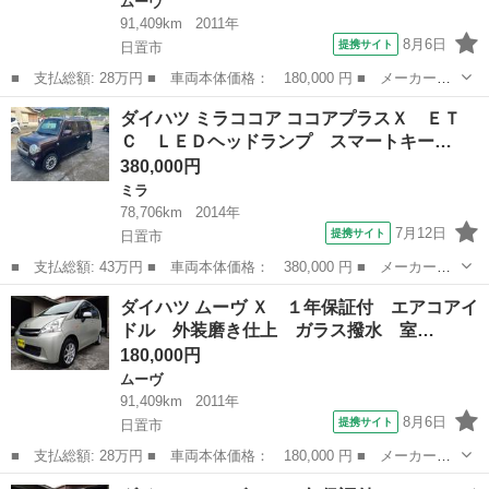
ムーヴ
91,409km
2011年
8月6日
提携サイト
日置市
■ 支払総額: 28万円 ■ 車両本体価格： 180,000 円 ■ メーカー
名： ダイハツ ■ 車種名： ムーヴ ■ グレード名： Ｘ １年保
鹿児島
日置市
ムーヴ
車両
ダイハツ ミラココア ココアプラスＸ ＥＴ
証付 エアコアイドル 外装磨き仕上 ガラス撥水 室内除菌クリー
Ｃ ＬＥＤヘッドランプ スマートキー…
ニング ＣＤ ■...
380,000円
ミラ
78,706km
2014年
7月12日
提携サイト
日置市
■ 支払総額: 43万円 ■ 車両本体価格： 380,000 円 ■ メーカー
名： ダイハツ ■ 車種名： ミラココア ■ グレード名： ココア
鹿児島
日置市
ミラ
ダイハツ ムーヴ Ｘ １年保証付 エアコアイ
プラスＸ ＥＴＣ ＬＥＤヘッドランプ スマートキー アイドリン
ドル 外装磨き仕上 ガラス撥水 室…
グストップ 電動...
180,000円
ムーヴ
91,409km
2011年
8月6日
提携サイト
日置市
■ 支払総額: 28万円 ■ 車両本体価格： 180,000 円 ■ メーカー
名： ダイハツ ■ 車種名： ムーヴ ■ グレード名： Ｘ １年保
鹿児島
日置市
ムーヴ
車両