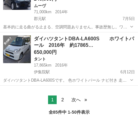
ムーヴ
71,000km
2014年
郡元駅
7月5日
基本的に走る曲がる止まる、空調問題ありません。事故歴無し。ワン
オーナー。最近の車両入替するまで乗っていました。 ナビ、ETCあ
鹿児島
日置市
郡元駅
ムーヴ
ダイハツタントDBA-LA600S ホワイトパ
り。 大きなヘコミとかはありませんが、経年なりのキズなどはありま
ール 2016年 約17865…
すので気にされる方はご遠慮ください...
650,000円
タント
17,865km
2016年
伊集院駅
6月12日
ダイハツタントDBA-LA600Sです。 色ホワイトパール ナビ付き 走行
距離約17865kmで少なめワンオーナー車で綺麗かと思います。 車検
鹿児島
日置市
伊集院駅
タント
ダイハツタント
2027年11月まであります。 燃料ガソリン 名義変更代込です。 見学で
きます。お...
1
2
次へ
全85件中 1-50件表示