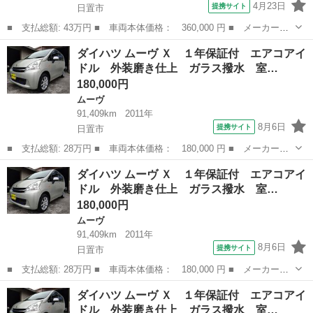
4月23日
提携サイト
日置市
■ 支払総額: 43万円 ■ 車両本体価格： 360,000 円 ■ メーカー
名： ダイハツ ■ 車種名： ムーヴ ■ グレード名： Ｌ ＳＡ
鹿児島
日置市
ムーヴ
ダイハツ ムーヴ Ｘ １年保証付 エアコアイ
ケンウッドナビ・ドライブレコーダー・スマートアシスト・キーレ
ドル 外装磨き仕上 ガラス撥水 室…
ス・走行４０５００...
180,000円
ムーヴ
91,409km
2011年
8月6日
提携サイト
日置市
■ 支払総額: 28万円 ■ 車両本体価格： 180,000 円 ■ メーカー
名： ダイハツ ■ 車種名： ムーヴ ■ グレード名： Ｘ １年保
鹿児島
日置市
ムーヴ
車両
ダイハツ ムーヴ Ｘ １年保証付 エアコアイ
証付 エアコアイドル 外装磨き仕上 ガラス撥水 室内除菌クリー
ドル 外装磨き仕上 ガラス撥水 室…
ニング ＣＤ ■...
180,000円
ムーヴ
91,409km
2011年
8月6日
提携サイト
日置市
■ 支払総額: 28万円 ■ 車両本体価格： 180,000 円 ■ メーカー
名： ダイハツ ■ 車種名： ムーヴ ■ グレード名： Ｘ １年保
鹿児島
日置市
ムーヴ
車両
ダイハツ ムーヴ Ｘ １年保証付 エアコアイ
証付 エアコアイドル 外装磨き仕上 ガラス撥水 室内除菌クリー
ドル 外装磨き仕上 ガラス撥水 室…
ニング ＣＤ ■...