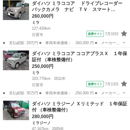
鹿児島
日置市
ミラ
ダイハツ ミラココア ドライブレコーダー
プラスＸ １年保証付 外装磨き仕上 ガラス撥水 室内除菌クリー
バックカメラ ナビ ＴＶ スマート…
ニング ■ 排気...
260,000円
ミラ
127,426km
7月10日
提携サイト
日置市
■ 支払総額: 29万円 ■ 車両本体価格： 260,000 円 ■ メーカー
名： ダイハツ ■ 車種名： ミラココア ■ グレード名： ドラ
鹿児島
日置市
ミラ
ダイハツ ミラココア ココアプラスＸ １年保
イブレコーダー バックカメラ ナビ ＴＶ スマートキー アイド
証付 （車検整備付）
リングストップ ...
250,000円
ミラ
103,775km
2011年
7月13日
提携サイト
日置市
■ 支払総額: 35万円 ■ 車両本体価格： 250,000 円 ■ メーカー
名： ダイハツ ■ 車種名： ミラココア ■ グレード名： ココア
鹿児島
日置市
ミラ
ダイハツ ミラジーノ Ｘリミテッド １年保証
プラスＸ １年保証付 ■ 排気量： 660cc ■ ドア枚数： 5D ■ ミ
付 （車検整備付）
ッ...
280,000円
ミラジーノ
47,167km
2005年