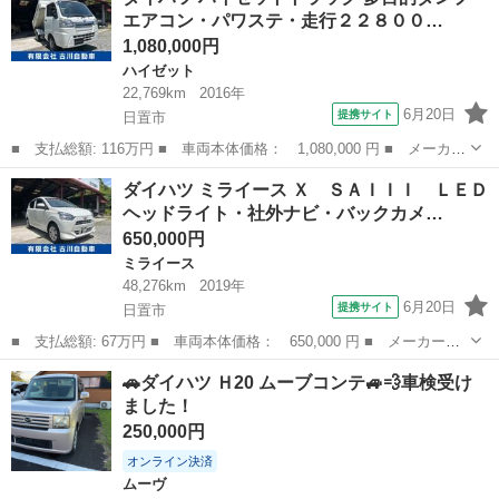
プラスＸ １年保証付 ■ 排気量： 660cc ■ ドア枚数： 5D ■ ミ
エアコン・パワステ・走行２２８００…
ッ...
1,080,000円
ハイゼット
22,769km
2016年
6月20日
提携サイト
日置市
■ 支払総額: 116万円 ■ 車両本体価格： 1,080,000 円 ■ メーカー
名： ダイハツ ■ 車種名： ハイゼットトラック ■ グレード
鹿児島
日置市
ハイゼット
ダイハツ ミライース Ｘ ＳＡＩＩＩ ＬＥＤ
名： 多目的ダンプ エアコン・パワステ・走行２２８００ＫＭ・極
ヘッドライト・社外ナビ・バックカメ…
東開発工業製造...
650,000円
ミライース
48,276km
2019年
6月20日
提携サイト
日置市
■ 支払総額: 67万円 ■ 車両本体価格： 650,000 円 ■ メーカー
名： ダイハツ ■ 車種名： ミライース ■ グレード名： Ｘ Ｓ
鹿児島
日置市
ミライース
🚗ダイハツ Ｈ20 ムーブコンテ🚙💨車検受け
ＡＩＩＩ ＬＥＤヘッドライト・社外ナビ・バックカメラ・キーレ
ました！
ス・スマートアシス...
250,000円
オンライン決済
ムーヴ