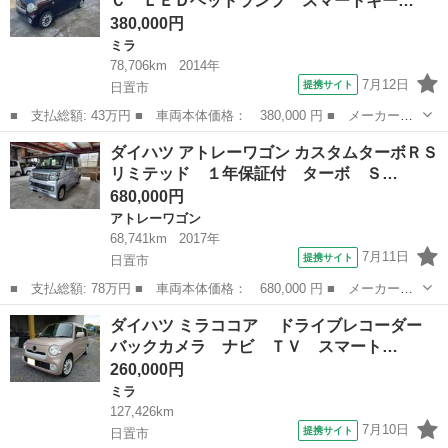
Ｃ ＬＥＤヘッドランプ スマートキー…
ニング ■ 排気...
380,000円
ミラ
78,706km
2014年
7月12日
提携サイト
日置市
■ 支払総額: 43万円 ■ 車両本体価格： 380,000 円 ■ メーカー
名： ダイハツ ■ 車種名： ミラココア ■ グレード名： ココア
鹿児島
日置市
ミラ
ダイハツ アトレーワゴン カスタムターボＲＳ
プラスＸ ＥＴＣ ＬＥＤヘッドランプ スマートキー アイドリン
リミテッド １年保証付 ターボ Ｓ…
グストップ 電動...
680,000円
アトレーワゴン
68,741km
2017年
7月11日
提携サイト
日置市
■ 支払総額: 78万円 ■ 車両本体価格： 680,000 円 ■ メーカー
名： ダイハツ ■ 車種名： アトレーワゴン ■ グレード名： カ
鹿児島
日置市
アトレーワゴン
ダイハツ ミラココア ドライブレコーダー
スタムターボＲＳリミテッド １年保証付 ターボ ＳＤナビ フル
バックカメラ ナビ ＴＶ スマート…
セグＴＶ ブルー...
260,000円
ミラ
127,426km
7月10日
提携サイト
日置市