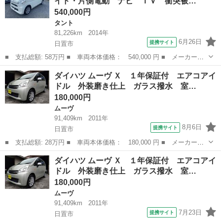
イド・片側電動 ナビ ＴＶ 衝突被…
ニング ＣＤ ■...
540,000円
タント
81,226km
2014年
6月26日
提携サイト
日置市
■ 支払総額: 58万円 ■ 車両本体価格： 540,000 円 ■ メーカー
名： ダイハツ ■ 車種名： タント ■ グレード名： Ｘ ＳＡ
鹿児島
日置市
タント
ダイハツ ムーヴ Ｘ １年保証付 エアコアイ
ＥＴＣ 両側スライド・片側電動 ナビ ＴＶ 衝突被害軽減システ
ドル 外装磨き仕上 ガラス撥水 室…
ム スマートキー...
180,000円
ムーヴ
91,409km
2011年
8月6日
提携サイト
日置市
■ 支払総額: 28万円 ■ 車両本体価格： 180,000 円 ■ メーカー
名： ダイハツ ■ 車種名： ムーヴ ■ グレード名： Ｘ １年保
鹿児島
日置市
ムーヴ
車両
ダイハツ ムーヴ Ｘ １年保証付 エアコアイ
証付 エアコアイドル 外装磨き仕上 ガラス撥水 室内除菌クリー
ドル 外装磨き仕上 ガラス撥水 室…
ニング ＣＤ ■...
180,000円
ムーヴ
91,409km
2011年
7月23日
提携サイト
日置市