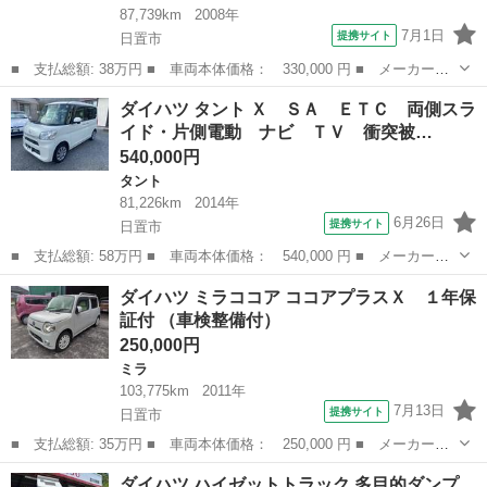
87,739km
2008年
7月1日
提携サイト
日置市
■ 支払総額: 38万円 ■ 車両本体価格： 330,000 円 ■ メーカー
名： ダイハツ ■ 車種名： タント ■ グレード名： Ｘ １年保
鹿児島
日置市
タント
ダイハツ タント Ｘ ＳＡ ＥＴＣ 両側スラ
証 福祉車両 スローパー ■ 排気量： 660cc ■ ドア枚数： 5D
イド・片側電動 ナビ ＴＶ 衝突被…
■ ...
540,000円
タント
81,226km
2014年
6月26日
提携サイト
日置市
■ 支払総額: 58万円 ■ 車両本体価格： 540,000 円 ■ メーカー
名： ダイハツ ■ 車種名： タント ■ グレード名： Ｘ ＳＡ
鹿児島
日置市
タント
ダイハツ ミラココア ココアプラスＸ １年保
ＥＴＣ 両側スライド・片側電動 ナビ ＴＶ 衝突被害軽減システ
証付 （車検整備付）
ム スマートキー...
250,000円
ミラ
103,775km
2011年
7月13日
提携サイト
日置市
■ 支払総額: 35万円 ■ 車両本体価格： 250,000 円 ■ メーカー
名： ダイハツ ■ 車種名： ミラココア ■ グレード名： ココア
鹿児島
日置市
ミラ
ダイハツ ハイゼットトラック 多目的ダンプ