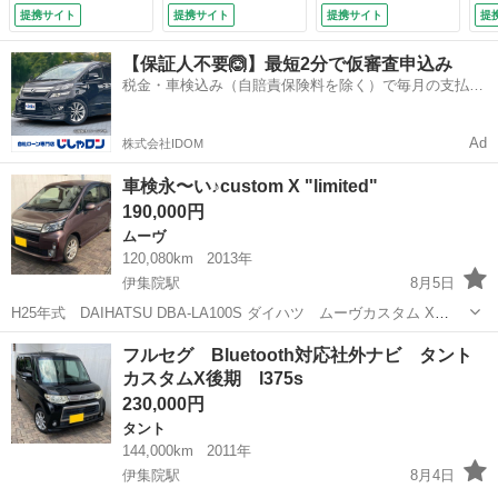
０ＫＭ・車検令和１
検整備付）
キ アイドリングス
テ
提携サイト
提携サイト
提携サイト
提
０年３月迄・故障診
トップ ステアリン
Ｃ
断実施済 （検10.3）
グスイッチ スマー
ッ
【保証人不要🙆】最短2分で仮審査申込み
トキー （車検整備
可
税金・車検込み（自賠責保険料を除く）で毎月の支払額
付）
ィ
は一定の自社ローン🚗
ー
（
Ad
株式会社IDOM
車検永〜い♪custom X "limited"
190,000円
ムーヴ
120,080km
2013年
伊集院駅
8月5日
H25年式 DAIHATSU DBA-LA100S ダイハツ ムーヴカスタム X
"limited"後期 シルキーマルーンクリスタルメタリック エンジン、CVT
鹿児島
日置市
伊集院駅
ムーヴ
フルセグ Bluetooth対応社外ナビ タント
ミッション良好 走る曲がる止まる 問題ありません エ...
カスタムX後期 l375s
230,000円
タント
144,000km
2011年
伊集院駅
8月4日