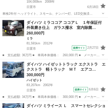
104,000km
2008年
日置市
6月18日
車検2年付 ヘッドライト、スモール、ナンバー灯、LED交換済
Bluetooth DVD再生 H20 104000km 使用中のため伸びます。 外装、凹
鹿児島
日置市
ムーヴ
エンジン
ダイハツ ミラココア ココアＬ １年保証付
み等ありますが〜エンジン調子良いです。 購入後、必ず5000km毎に
外装磨き仕上 ガラス撥水 室内除菌…
オイ...
260,000円
ミラ
81,591km
2012年
2月27日
提携サイト
日置市
■ 支払総額: 36万円 ■ 車両本体価格： 260,000 円 ■ メーカー
名： ダイハツ ■ 車種名： ミラココア ■ グレード名： ココア
鹿児島
日置市
ミラ
ダイハツ ハイゼットトラック エクストラ エ
Ｌ １年保証付 外装磨き仕上 ガラス撥水 室内除菌クリーニング
クストラ 軽トラック ＭＴ エアコ…
済 ■ 排気量：...
300,000円
ハイゼット
83,207km
2002年
6月6日
提携サイト
日置市
■ 支払総額: 34万円 ■ 車両本体価格： 300,000 円 ■ メーカー
名： ダイハツ ■ 車種名： ハイゼットトラック ■ グレード
鹿児島
日置市
ハイゼット
ダイハツ ミライース Ｌ スマートセレクショ
名： エクストラ エクストラ 軽トラック ＭＴ エアコン ■ 排