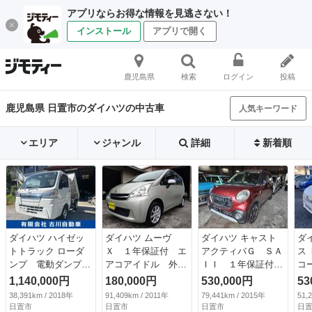
アプリならお得な情報を見逃さない！
インストール
アプリで開く
鹿児島県
検索
ログイン
投稿
鹿児島県 日置市のダイハツの中古車
人気キーワード
エリア
ジャンル
詳細
新着順
ダイハツ ハイゼッ
ダイハツ ムーヴ
ダイハツ キャスト
ダ
トトラック ローダ
Ｘ １年保証付 エ
アクティバＧ ＳＡ
ス
ンプ 電動ダンプ・
アコアイドル 外装
ＩＩ １年保証付
コ
デフロック・メッキ
磨き仕上 ガラス撥
ＳＤナビ ＴＶ バ
エ
1,140,000円
180,000円
530,000円
53
グリル・タイヤ４本
水 室内除菌クリー
ックカメラ ＥＴ
リ
38,391km / 2018年
91,409km / 2011年
79,441km / 2015年
51,
新品・走行３０４０
ニング ＣＤ （車
Ｃ レーダーブレー
Ｖ
日置市
日置市
日置市
日