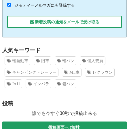
ジモティーメルマガにも登録する
新着投稿の通知をメールで受け取る
人気キーワード
軽自動車
旧車
軽バン
個人売買
キャンピングトレーラー
MT車
17クラウン
JA11
インパラ
箱バン
投稿
誰でも今すぐ30秒で投稿出来る
投稿画面へ (無料)