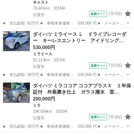
キャスト
79,441km
2015年
7月23日
提携サイト
日置市
■ 支払総額: 63万円 ■ 車両本体価格： 530,000 円 ■ メーカー
名： ダイハツ ■ 車種名： キャスト ■ グレード名： アクティ
鹿児島
日置市
キャスト
ダイハツ ミライース Ｌ ドライブレコーダ
バＧ ＳＡＩＩ １年保証付 ＳＤナビ ＴＶ バックカメラ ＥＴ
ー キーレスエントリー アイドリング…
Ｃ レーダーブレ...
530,000円
ミライース
51,213km
2021年
7月23日
提携サイト
日置市
■ 支払総額: 58万円 ■ 車両本体価格： 530,000 円 ■ メーカー
名： ダイハツ ■ 車種名： ミライース ■ グレード名： Ｌ ド
鹿児島
日置市
ミライース
ダイハツ ミラココア ココアプラスＸ １年保
ライブレコーダー キーレスエントリー アイドリングストップ Ｃ
証付 外装磨き仕上 ガラス撥水 室…
ＶＴ 盗難防止シ...
200,000円
ミラ
106,059km
2010年
7月16日
提携サイト
日置市
■ 支払総額: 30万円 ■ 車両本体価格： 200,000 円 ■ メーカー
名： ダイハツ ■ 車種名： ミラココア ■ グレード名： ココア