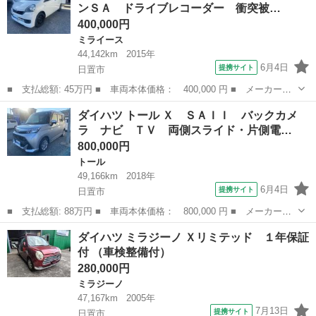
ンＳＡ ドライブレコーダー 衝突被…
気量： 660cc...
400,000円
ミライース
44,142km
2015年
6月4日
提携サイト
日置市
■ 支払総額: 45万円 ■ 車両本体価格： 400,000 円 ■ メーカー
名： ダイハツ ■ 車種名： ミライース ■ グレード名： Ｌ ス
鹿児島
日置市
ミライース
ダイハツ トール Ｘ ＳＡＩＩ バックカメ
マートセレクションＳＡ ドライブレコーダー 衝突被害軽減システ
ラ ナビ ＴＶ 両側スライド・片側電…
ム キーレスエン...
800,000円
トール
49,166km
2018年
6月4日
提携サイト
日置市
■ 支払総額: 88万円 ■ 車両本体価格： 800,000 円 ■ メーカー
名： ダイハツ ■ 車種名： トール ■ グレード名： Ｘ ＳＡＩ
鹿児島
日置市
トール
ダイハツ ミラジーノ Ｘリミテッド １年保証
Ｉ バックカメラ ナビ ＴＶ 両側スライド・片側電動 クリアラ
付 （車検整備付）
ンスソナー 衝突...
280,000円
ミラジーノ
47,167km
2005年
7月13日
提携サイト
日置市