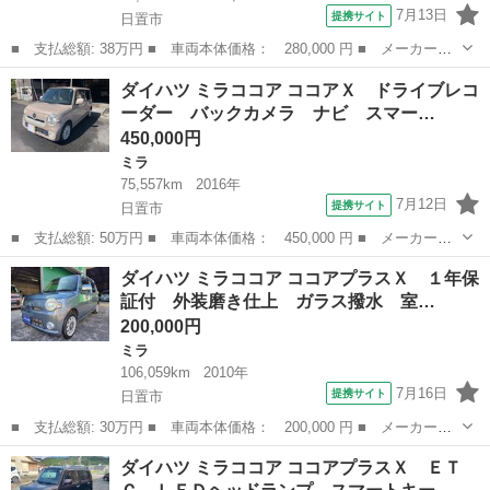
7月13日
提携サイト
日置市
■ 支払総額: 38万円 ■ 車両本体価格： 280,000 円 ■ メーカー
名： ダイハツ ■ 車種名： ミラジーノ ■ グレード名： Ｘリミ
鹿児島
日置市
ミラジーノ
ダイハツ ミラココア ココアＸ ドライブレコ
テッド １年保証付 ■ 排気量： 660cc ■ ドア枚数： 5D ■ ミッ
ーダー バックカメラ ナビ スマー…
シ...
450,000円
ミラ
75,557km
2016年
7月12日
提携サイト
日置市
■ 支払総額: 50万円 ■ 車両本体価格： 450,000 円 ■ メーカー
名： ダイハツ ■ 車種名： ミラココア ■ グレード名： ココア
鹿児島
日置市
ミラ
ダイハツ ミラココア ココアプラスＸ １年保
Ｘ ドライブレコーダー バックカメラ ナビ スマートキー アイ
証付 外装磨き仕上 ガラス撥水 室…
ドリングストップ...
200,000円
ミラ
106,059km
2010年
7月16日
提携サイト
日置市
■ 支払総額: 30万円 ■ 車両本体価格： 200,000 円 ■ メーカー
名： ダイハツ ■ 車種名： ミラココア ■ グレード名： ココア
鹿児島
日置市
ミラ
ダイハツ ミラココア ココアプラスＸ ＥＴ
プラスＸ １年保証付 外装磨き仕上 ガラス撥水 室内除菌クリー