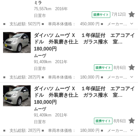
ミラ
75,557km
2016年
7月12日
提携サイト
日置市
■ 支払総額: 50万円 ■ 車両本体価格： 450,000 円 ■ メーカー
名： ダイハツ ■ 車種名： ミラココア ■ グレード名： ココア
鹿児島
日置市
ミラ
ダイハツ ムーヴ Ｘ １年保証付 エアコアイ
Ｘ ドライブレコーダー バックカメラ ナビ スマートキー アイ
ドル 外装磨き仕上 ガラス撥水 室…
ドリングストップ...
180,000円
ムーヴ
91,409km
2011年
8月6日
提携サイト
日置市
■ 支払総額: 28万円 ■ 車両本体価格： 180,000 円 ■ メーカー
名： ダイハツ ■ 車種名： ムーヴ ■ グレード名： Ｘ １年保
鹿児島
日置市
ムーヴ
車両
ダイハツ ムーヴ Ｘ １年保証付 エアコアイ
証付 エアコアイドル 外装磨き仕上 ガラス撥水 室内除菌クリー
ドル 外装磨き仕上 ガラス撥水 室…
ニング ＣＤ ■...
180,000円
ムーヴ
91,409km
2011年
8月6日
提携サイト
日置市
■ 支払総額: 28万円 ■ 車両本体価格： 180,000 円 ■ メーカー
名： ダイハツ ■ 車種名： ムーヴ ■ グレード名： Ｘ １年保