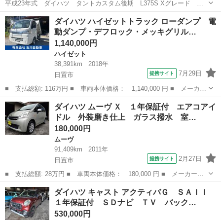
平成23年式 ダイハツ タントカスタム後期 L375S Xグレード 黒
キーレスエントリー/HIDヘッドライト/アルミホイール/フォグランプ/
鹿児島
日置市
伊集院駅
タント
ダイハツ ハイゼットトラック ローダンプ 電
オートエアコン/全席パワーウィンドウ/Bluetooth対応社外ナビ/フルセ
動ダンプ・デフロック・メッキグリル…
グ...
1,140,000円
ハイゼット
38,391km
2018年
7月29日
提携サイト
日置市
■ 支払総額: 116万円 ■ 車両本体価格： 1,140,000 円 ■ メーカー
名： ダイハツ ■ 車種名： ハイゼットトラック ■ グレード
鹿児島
日置市
ハイゼット
ダイハツ ムーヴ Ｘ １年保証付 エアコアイ
名： ローダンプ 電動ダンプ・デフロック・メッキグリル・タイヤ
ドル 外装磨き仕上 ガラス撥水 室…
４本新品・走行...
180,000円
ムーヴ
91,409km
2011年
2月27日
提携サイト
日置市
■ 支払総額: 28万円 ■ 車両本体価格： 180,000 円 ■ メーカー
名： ダイハツ ■ 車種名： ムーヴ ■ グレード名： Ｘ １年保
鹿児島
日置市
ムーヴ
ダイハツ キャスト アクティバＧ ＳＡＩＩ
証付 エアコアイドル 外装磨き仕上 ガラス撥水 室内除菌クリー
１年保証付 ＳＤナビ ＴＶ バック…
ニング ＣＤ ■...
530,000円