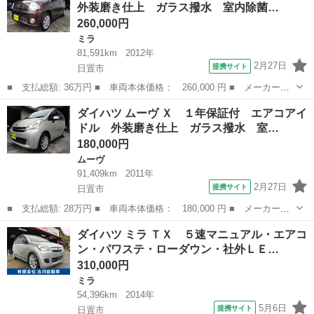
外装磨き仕上 ガラス撥水 室内除菌…
ＴＣ ブルートゥ...
260,000円
ミラ
81,591km
2012年
2月27日
提携サイト
日置市
■ 支払総額: 36万円 ■ 車両本体価格： 260,000 円 ■ メーカー
名： ダイハツ ■ 車種名： ミラココア ■ グレード名： ココア
鹿児島
日置市
ミラ
ダイハツ ムーヴ Ｘ １年保証付 エアコアイ
Ｌ １年保証付 外装磨き仕上 ガラス撥水 室内除菌クリーニング
ドル 外装磨き仕上 ガラス撥水 室…
済 ■ 排気量：...
180,000円
ムーヴ
91,409km
2011年
2月27日
提携サイト
日置市
■ 支払総額: 28万円 ■ 車両本体価格： 180,000 円 ■ メーカー
名： ダイハツ ■ 車種名： ムーヴ ■ グレード名： Ｘ １年保
鹿児島
日置市
ムーヴ
ダイハツ ミラ ＴＸ ５速マニュアル・エアコ
証付 エアコアイドル 外装磨き仕上 ガラス撥水 室内除菌クリー
ン・パワステ・ローダウン・社外ＬＥ…
ニング ＣＤ ■...
310,000円
ミラ
54,396km
2014年
5月6日
提携サイト
日置市