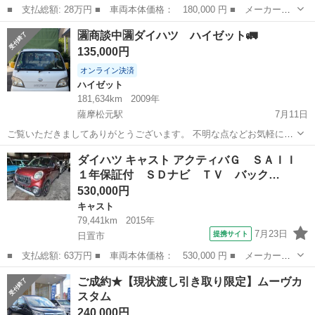
■ 支払総額: 28万円 ■ 車両本体価格： 180,000 円 ■ メーカー
名： ダイハツ ■ 車種名： ムーヴ ■ グレード名： Ｘ １年保
鹿児島
日置市
ムーヴ
車両
🈵商談中🈵ダイハツ ハイゼット🚛
証付 エアコアイドル 外装磨き仕上 ガラス撥水 室内除菌クリー
135,000円
ニング ＣＤ ■...
オンライン決済
ハイゼット
181,634km
2009年
薩摩松元駅
7月11日
ご覧いただきましてありがとうございます。 不明な点などお気軽にご
連絡ください。 問い合わせ多い為、購入の意思が高い方を 優先いたし
鹿児島
日置市
薩摩松元駅
ハイゼット
ダイハツ キャスト アクティバＧ ＳＡＩＩ
ます。 また名義変更等などは 行っておりませんのでできる方でお願い
１年保証付 ＳＤナビ ＴＶ バック…
します。 荷台DIY...
530,000円
キャスト
79,441km
2015年
7月23日
提携サイト
日置市
■ 支払総額: 63万円 ■ 車両本体価格： 530,000 円 ■ メーカー
名： ダイハツ ■ 車種名： キャスト ■ グレード名： アクティ
鹿児島
日置市
キャスト
ご成約★【現状渡し引き取り限定】ムーヴカ
バＧ ＳＡＩＩ １年保証付 ＳＤナビ ＴＶ バックカメラ ＥＴ
スタム
Ｃ レーダーブレ...
240,000円