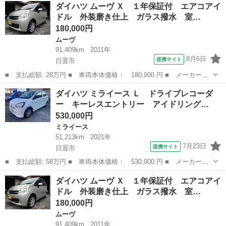
鹿児島
日置市
ムーヴ
車両
ダイハツ ムーヴ Ｘ １年保証付 エアコアイ
証付 エアコアイドル 外装磨き仕上 ガラス撥水 室内除菌クリー
ドル 外装磨き仕上 ガラス撥水 室…
ニング ＣＤ ■...
180,000円
ムーヴ
91,409km
2011年
8月6日
提携サイト
日置市
■ 支払総額: 28万円 ■ 車両本体価格： 180,000 円 ■ メーカー
名： ダイハツ ■ 車種名： ムーヴ ■ グレード名： Ｘ １年保
鹿児島
日置市
ムーヴ
車両
ダイハツ ミライース Ｌ ドライブレコーダ
証付 エアコアイドル 外装磨き仕上 ガラス撥水 室内除菌クリー
ー キーレスエントリー アイドリング…
ニング ＣＤ ■...
530,000円
ミライース
51,213km
2021年
7月23日
提携サイト
日置市
■ 支払総額: 58万円 ■ 車両本体価格： 530,000 円 ■ メーカー
名： ダイハツ ■ 車種名： ミライース ■ グレード名： Ｌ ド
鹿児島
日置市
ミライース
ダイハツ ムーヴ Ｘ １年保証付 エアコアイ
ライブレコーダー キーレスエントリー アイドリングストップ Ｃ
ドル 外装磨き仕上 ガラス撥水 室…
ＶＴ 盗難防止シ...
180,000円
ムーヴ
91,409km
2011年