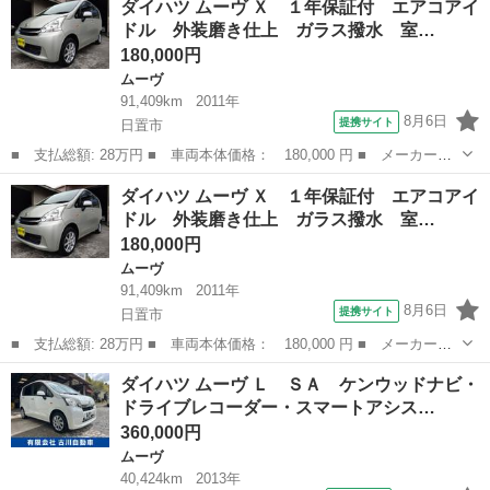
ダイハツ ムーヴ Ｘ １年保証付 エアコアイ
証付 エアコアイドル 外装磨き仕上 ガラス撥水 室内除菌クリー
ドル 外装磨き仕上 ガラス撥水 室…
ニング ＣＤ ■...
180,000円
ムーヴ
91,409km
2011年
8月6日
提携サイト
日置市
■ 支払総額: 28万円 ■ 車両本体価格： 180,000 円 ■ メーカー
名： ダイハツ ■ 車種名： ムーヴ ■ グレード名： Ｘ １年保
鹿児島
日置市
ムーヴ
車両
ダイハツ ムーヴ Ｘ １年保証付 エアコアイ
証付 エアコアイドル 外装磨き仕上 ガラス撥水 室内除菌クリー
ドル 外装磨き仕上 ガラス撥水 室…
ニング ＣＤ ■...
180,000円
ムーヴ
91,409km
2011年
8月6日
提携サイト
日置市
■ 支払総額: 28万円 ■ 車両本体価格： 180,000 円 ■ メーカー
名： ダイハツ ■ 車種名： ムーヴ ■ グレード名： Ｘ １年保
鹿児島
日置市
ムーヴ
車両
ダイハツ ムーヴ Ｌ ＳＡ ケンウッドナビ・
証付 エアコアイドル 外装磨き仕上 ガラス撥水 室内除菌クリー
ドライブレコーダー・スマートアシス…
ニング ＣＤ ■...
360,000円
ムーヴ
40,424km
2013年