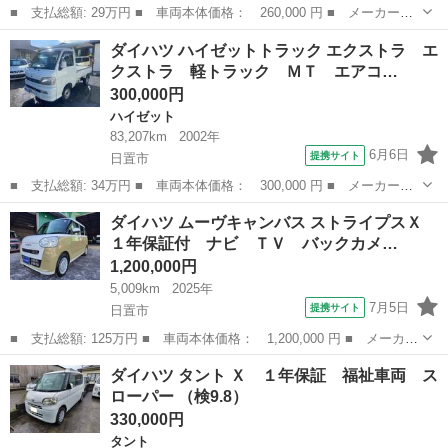
■ 支払総額: 29万円 ■ 車両本体価格： 260,000 円 ■ メーカー
名： ダイハツ ■ 車種名： ミラココア ■ グレード名： ドラ
鹿児島
日置市
ミラ
ダイハツ ハイゼットトラック エクストラ エ
イブレコーダー バックカメラ ナビ ＴＶ スマートキー アイド
クストラ 軽トラック ＭＴ エアコ…
リングストップ ...
300,000円
ハイゼット
83,207km
2002年
6月6日
提携サイト
日置市
■ 支払総額: 34万円 ■ 車両本体価格： 300,000 円 ■ メーカー
名： ダイハツ ■ 車種名： ハイゼットトラック ■ グレード
鹿児島
日置市
ハイゼット
ダイハツ ムーヴキャンバス ストライプスＸ
名： エクストラ エクストラ 軽トラック ＭＴ エアコン ■ 排
１年保証付 ナビ ＴＶ バックカメ…
気量： 660cc...
1,200,000円
5,009km
2025年
7月5日
提携サイト
日置市
■ 支払総額: 125万円 ■ 車両本体価格： 1,200,000 円 ■ メーカー
名： ダイハツ ■ 車種名： ムーヴキャンバス ■ グレード名：
鹿児島
日置市
ダイハツ
ダイハツ タント Ｘ １年保証 福祉車両 ス
ストライプスＸ １年保証付 ナビ ＴＶ バックカメラ 両側電動
ローパー （検9.8）
ドア 衝突...
330,000円
タント