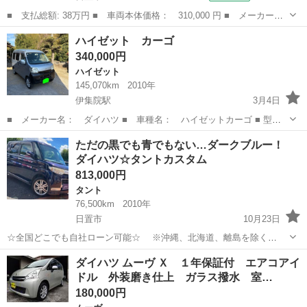
■ 支払総額: 38万円 ■ 車両本体価格： 310,000 円 ■ メーカー
名： ダイハツ ■ 車種名： ミラ ■ グレード名： ＴＸ ５速マ
鹿児島
日置市
ミラ
ハイゼット カーゴ
ニュアル・エアコン・パワステ・ローダウン・社外ＬＥＤヘッドライ
340,000円
ト・オーディオレ...
ハイゼット
145,070km
2010年
伊集院駅
3月4日
■ メーカー名： ダイハツ ■ 車種名： ハイゼットカーゴ ■ 型番 :
EBD-S321V ■ グレード名：軽バン 5速MTクルーズターボ ■ 排気
鹿児島
日置市
伊集院駅
ハイゼット
カーゴ
ただの黒でも青でもない…ダークブルー！
量： 660cc ■ 年式（年）： 2010年 ■ 走行距離： 1...
ダイハツ☆タントカスタム
813,000円
タント
76,500km
2010年
日置市
10月23日
☆全国どこでも自社ローン可能☆ ※沖縄、北海道、離島を除く
https://www.otoron.jp/lists/detail?carno=028475 ※全車両、納車時2年
鹿児島
日置市
タント
ただ
ダイハツ ムーヴ Ｘ １年保証付 エアコアイ
車検付き 自己破産、債務整理の...
ドル 外装磨き仕上 ガラス撥水 室…
180,000円