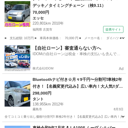
デッキ／タイミングチェーン （検9.11）
70,000円
エッセ
220,801km 2010年
福岡県 古賀市
提携サイト
■ 支払総額: 10万円 ■ 車両本体価格： 70,000 円 ■ メーカー名： ダイハツ 
福岡
古賀市
エッセ
【自社ローン】審査通らない方へ
IDOMの自社ローンは税金・車検の支払いも含んでい
るので毎月の支払額は一定
株式会社IDOM
Ad
Bluetoothナビ付き☆月々9千円〜分割可❗️車検2年
付き！【名義変更代込み】広い車内！大人気‼️ダイ
ハツ タントカスタム☆SDナビ付き☆走行中DVD見
298,000円
タント
れます♪ETC付き☆純正アルミ☆電動スライドドア
138,955km 2012年
☆ドライブレコーダー☆そのまま乗って帰れま
霧島市
8月3日
す！
全てコミコミ乗り出し価格‼️分割可❗️ 車検2年付き！【名義変更代込み】広い車内！大人気‼
鹿児島
霧島市
タント
走行距離
車検令和9年7月迄🎵 LA100S ムーヴ シルバー