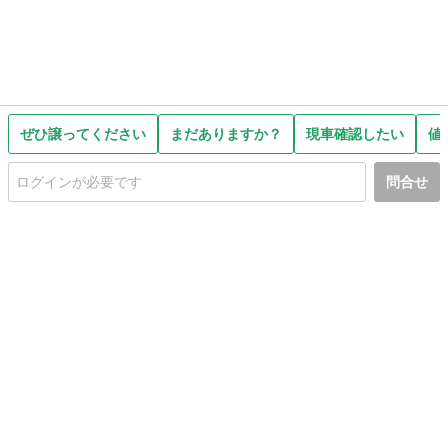
ぜひ譲ってください
まだありますか？
現車確認したい
値
問合せ
初めての方へ
利用規約
プライバシーポリシー
プライバシー・ステートメント
健全化に資する運用方針
お問い合わせ
運営会社
サイトマップ
ご利用ガイド
フリーワードで探す