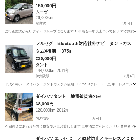
150,000円
ムーヴ
26,000km
姶良駅
8月5日
走行距離の少ないダイハツムーブになります！ 車検も一年以上ついており すぐ乗れます♪ 
鹿児島
姶良市
姶良駅
ムーヴ
フルセグ Bluetooth対応社外ナビ タントカス
タムX後期 l375s
230,000円
タント
144,000km 2011年
伊集院駅
8月4日
平成23年式 ダイハツ タントカスタム後期 L375S Xグレード 黒 キーレスエントリー/
鹿児島
日置市
伊集院駅
タント
ダイハツタント 地震被災者のみ
38,000円
120,000km 2012年
阿久根駅
8月4日
今回震災にあわれた方に格安でお車お渡しします 車中泊にご利用ください 禁煙者 パワー
鹿児島
阿久根市
阿久根駅
ダイハツ
ダイハツ エッセ Ｄ ／盗難防止／キーレス／ＣＤ