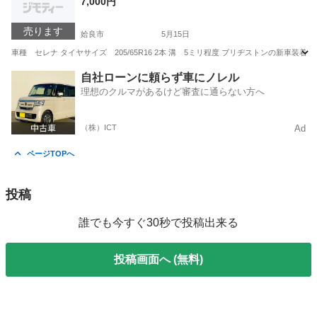
7,000円
売ります
姶良市
5月15日
車種 セレナ タイヤサイズ 205/65R16 2本 溝 5ミリ程度 ブリヂストンの新車装
鹿児島
姶良市
タイヤ、ホイール
タイヤ
自社ローンに頼らず車にノレル
理想のクルマがあるけど審査に通らない方へ
（株）ICT
Ad
ページTOPへ
投稿
誰でも今すぐ30秒で投稿出来る
投稿画面へ (無料)