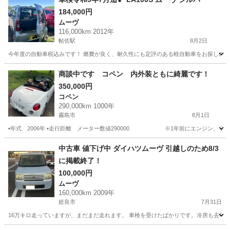
184,000円
ムーヴ
116,000km 2012年
帖佐駅
8月2日
今年度の自動車税込みです！ 燃費が良く、耐久性にも定評のある軽自動車をお探しの方にお
鹿児島
姶良市
帖佐駅
ムーヴ
車両
商談中です コペン 内外装ともに綺麗です！
350,000円
コペン
290,000km 1000年
霧島市
8月1日
▪️年式 2006年 ▪️走行距離 メーター数値290000 ※1年前にエンジン、ミッ
鹿児島
霧島市
コペン
中古車 値下げ中 ダイハツムーヴ 引越しのため8/3
に掲載終了！
100,000円
ムーヴ
160,000km 2009年
姶良市
7月31日
16万キロ走っていますが、まだまだ走れます。 車検を受けたばかりです。冷房も去年