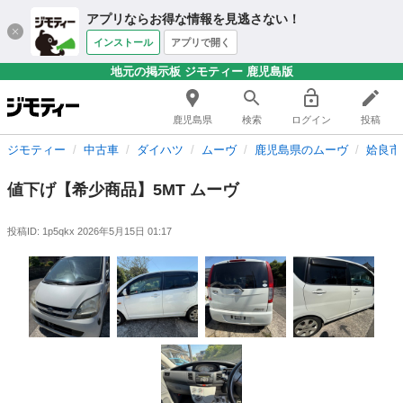
アプリならお得な情報を見逃さない！
インストール
アプリで開く
地元の掲示板 ジモティー 鹿児島版
鹿児島県
検索
ログイン
投稿
ジモティー
中古車
ダイハツ
ムーヴ
鹿児島県のムーヴ
姶良市
値下げ【希少商品】5MT ムーヴ
投稿ID: 1p5qkx
2026年5月15日 01:17