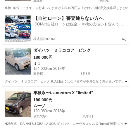
鹿屋市
8月5日
車検1年残ってます、走行走ってますが去年15万円以上かけて消耗品交換修理しましたので
鹿児島
鹿屋市
ムーヴ
【自社ローン】審査通らない方へ
IDOMの自社ローンは税金・車検の支払いも含んでい
るので毎月の支払額は一定
株式会社IDOM
Ad
ダイハツ ミラココア ピンク
180,000円
ミラ
154,000km 2012年
国分駅
8月5日
ダイハツ ミラココア ピンク 素人目線にはなりますが不具合なく調子良いです。 よ
鹿児島
霧島市
国分駅
ミラ
車検永〜い♪custom X "limited"
190,000円
ムーヴ
120,080km 2013年
伊集院駅
8月5日
H25年式 DAIHATSU DBA-LA100S ダイハツ ムーヴカスタム X "limited