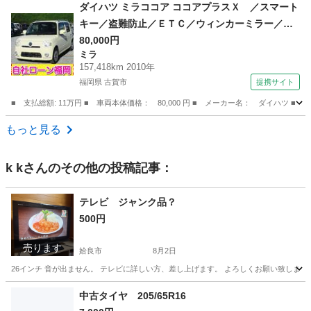
鹿児島
姶良市
ムーヴ
ダイハツ ミラココア ココアプラスＸ ／スマート
キー／盗難防止／ＥＴＣ／ウィンカーミラー／タ
イミングチェーン （検9.7）
80,000円
ミラ
157,418km 2010年
福岡県 古賀市
提携サイト
■ 支払総額: 11万円 ■ 車両本体価格： 80,000 円 ■ メーカー名： ダイハ
福岡
古賀市
ミラ
もっと見る
k k
さんのその他の投稿記事：
テレビ ジャンク品？
500円
売ります
姶良市
8月2日
26インチ 音が出ません。 テレビに詳しい方、差し上げます。 よろしくお願い致します
鹿児島
姶良市
テレビ
中古タイヤ 205/65R16