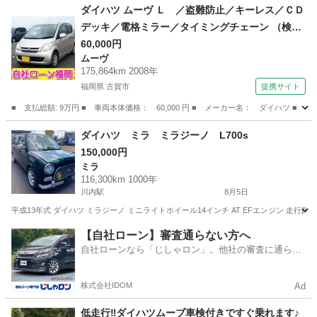
鹿児島
日置市
伊集院駅
ムーヴ
ダイハツ ムーヴ Ｌ ／盗難防止／キーレス／ＣＤ
デッキ／電格ミラー／タイミングチェーン （検9.
7）
60,000円
ムーヴ
175,864km 2008年
福岡県 古賀市
提携サイト
■ 支払総額: 9万円 ■ 車両本体価格： 60,000 円 ■ メーカー名： ダイハツ 
福岡
古賀市
ムーヴ
ダイハツ ミラ ミラジーノ L700s
150,000円
ミラ
116,300km 1000年
川内駅
8月5日
平成13年式 ダイハツ ミラジーノ ミニライトホイール14インチ AT EFエンジン 走行
鹿児島
薩摩川内市
川内駅
ミラ
L700
【自社ローン】審査通らない方へ
自社ローンなら「じしゃロン」。他社の審査に通らな
かった方も
株式会社IDOM
Ad
低走行‼️ダイハツムーブ車検付きですぐ乗れます♪