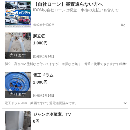
鹿児島
霧島市
国分駅
小物
カフスボタン
【自社ローン】審査通らない方へ
IDOMの自社ローンは税金・車検の支払いも含んでい
るので毎月の支払額は一定
株式会社IDOM
Ad
脚立②
1,000円
売ります
国分駅
6月14日
脚立 高さ852 塗料など付いてますが 破損など無く 普通に使用できます(^^) 程度は
鹿児島
霧島市
国分駅
その他
脚立
電工ドラム
2,000円
売ります
国分駅
6月14日
電工ドラム20ｍ 綺麗です(^^) 通電確認済みです。
鹿児島
霧島市
国分駅
その他
電工
ジャンク冷蔵庫、TV
0円