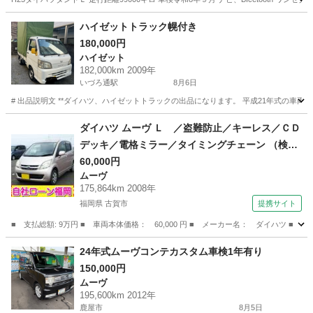
鹿児島
鹿児島市
鹿児島駅
タント
ハイゼットトラック幌付き
180,000円
ハイゼット
182,000km 2009年
いづろ通駅
8月6日
# 出品説明文 **ダイハツ、ハイゼットトラックの出品になります。 平成21年式の車両で、走
鹿児島
鹿児島市
いづろ通駅
ハイゼット
ダイハツ ムーヴ Ｌ ／盗難防止／キーレス／ＣＤ
デッキ／電格ミラー／タイミングチェーン （検9.
7）
60,000円
ムーヴ
175,864km 2008年
福岡県 古賀市
提携サイト
■ 支払総額: 9万円 ■ 車両本体価格： 60,000 円 ■ メーカー名： ダイハツ 
福岡
古賀市
ムーヴ
24年式ムーヴコンテカスタム車検1年有り
150,000円
ムーヴ
195,600km 2012年
鹿屋市
8月5日