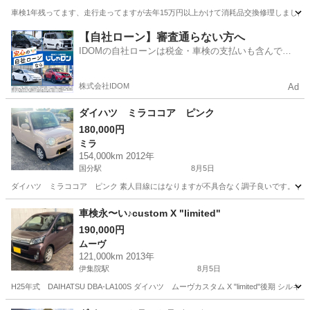
車検1年残ってます、走行走ってますが去年15万円以上かけて消耗品交換修理しましたので
鹿児島
鹿屋市
ムーヴ
【自社ローン】審査通らない方へ
IDOMの自社ローンは税金・車検の支払いも含んでい
るので毎月の支払額は一定
株式会社IDOM
Ad
ダイハツ ミラココア ピンク
180,000円
ミラ
154,000km 2012年
国分駅
8月5日
ダイハツ ミラココア ピンク 素人目線にはなりますが不具合なく調子良いです。 よ
鹿児島
霧島市
国分駅
ミラ
車検永〜い♪custom X "limited"
190,000円
ムーヴ
121,000km 2013年
伊集院駅
8月5日
H25年式 DAIHATSU DBA-LA100S ダイハツ ムーヴカスタム X "limited
鹿児島
日置市
伊集院駅
ムーヴ