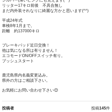
シルバー(薄いピンクにも見えます(^^)

リッター17キロ前後　不具合無し

まだ内外装それなりに綺麗な方かと思います(^^)

平成24年式

車検8年1月まで。

距離　約137000キロ

ブレーキパッド近日交換！

他は気になる所は有りません！

エコモードON/OFFスイッチ有り。

ブッシュスタート

鹿児島県内名義変更込み。

県外の方はご相談下さい。

投稿者
投稿
145
件