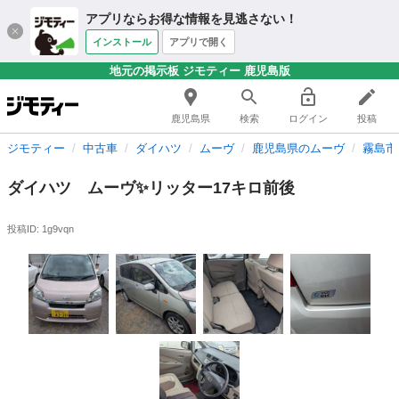
アプリならお得な情報を見逃さない！
インストール
アプリで開く
地元の掲示板 ジモティー 鹿児島版
鹿児島県
検索
ログイン
投稿
ジモティー
中古車
ダイハツ
ムーヴ
鹿児島県のムーヴ
霧島市
ダイハツ ムーヴ✨️リッター17キロ前後
投稿ID: 1g9vqn