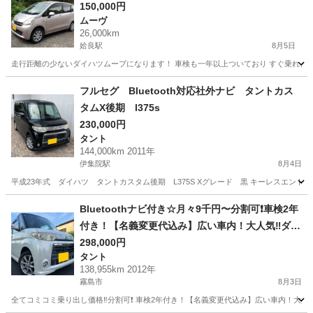
150,000円
ムーヴ
26,000km
姶良駅
8月5日
走行距離の少ないダイハツムーブになります！ 車検も一年以上ついており すぐ乗れます♪ 
鹿児島
姶良市
姶良駅
ムーヴ
フルセグ Bluetooth対応社外ナビ タントカス
タムX後期 l375s
230,000円
タント
144,000km 2011年
伊集院駅
8月4日
平成23年式 ダイハツ タントカスタム後期 L375S Xグレード 黒 キーレスエントリー/
鹿児島
日置市
伊集院駅
タント
Bluetoothナビ付き☆月々9千円〜分割可❗️車検2年
付き！【名義変更代込み】広い車内！大人気‼️ダイ
ハツ タントカスタム☆SDナビ付き☆走行中DVD見
298,000円
タント
れます♪ETC付き☆純正アルミ☆電動スライドドア
138,955km 2012年
☆ドライブレコーダー☆そのまま乗って帰れま
霧島市
8月3日
す！
全てコミコミ乗り出し価格‼️分割可❗️ 車検2年付き！【名義変更代込み】広い車内！大人気‼