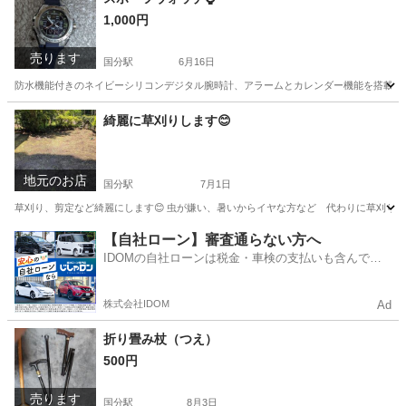
1,000円
売ります
国分駅
6月16日
防水機能付きのネイビーシリコンデジタル腕時計、アラームとカレンダー機能を搭載。 - 色: ネイ
鹿児島
霧島市
国分駅
アクセサリー
ウォッチ
綺麗に草刈りします😊
地元のお店
国分駅
7月1日
草刈り、剪定など綺麗にします😊 虫が嫌い、暑いからイヤな方など 代わりに草刈りいた
鹿児島
霧島市
国分駅
草刈り
【自社ローン】審査通らない方へ
IDOMの自社ローンは税金・車検の支払いも含んでい
るので毎月の支払額は一定
株式会社IDOM
Ad
折り畳み杖（つえ）
500円
売ります
国分駅
8月3日