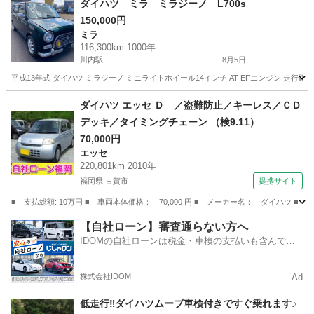
ダイハツ ミラ ミラジーノ L700s
150,000円
ミラ
116,300km 1000年
川内駅
8月5日
平成13年式 ダイハツ ミラジーノ ミニライトホイール14インチ AT EFエンジン 走行
鹿児島
薩摩川内市
川内駅
ミラ
L700
ダイハツ エッセ Ｄ ／盗難防止／キーレス／ＣＤ
デッキ／タイミングチェーン （検9.11）
70,000円
エッセ
220,801km 2010年
福岡県 古賀市
提携サイト
■ 支払総額: 10万円 ■ 車両本体価格： 70,000 円 ■ メーカー名： ダイハツ 
福岡
古賀市
エッセ
【自社ローン】審査通らない方へ
IDOMの自社ローンは税金・車検の支払いも含んでい
るので毎月の支払額は一定
株式会社IDOM
Ad
低走行‼️ダイハツムーブ車検付きですぐ乗れます♪