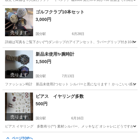
鹿児島
霧島市
国分駅
ソファ
ベンチ
ゴルフクラブ10本セット
3,000円
売ります
国分駅
6月28日
詳細は写真をご覧下さい(^^)ダンロップのアイアンセット、ラバーグリップ付き10本セット - モ
鹿児島
霧島市
国分駅
ゴルフ
セット
新品未使用✨️腕時計
1,500円
売ります
国分駅
7月13日
ファッション時計 新品未使用2つセット シルバーと黒になります！ かっこいい感じです(
鹿児島
霧島市
国分駅
アクセサリー
新品
ピアス イヤリング多数
500円
売ります
国分駅
6月16日
ピアス イヤリング 多数有り(^^) 素材シルバー、メッキなど オシャレにどうですか？ 
鹿児島
霧島市
国分駅
アクセサリー
メッキ
ページTOPへ