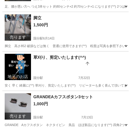
足、腰が悪い方へ つえ3本セット 約80センチ×2 約70センチ×1 になります(^^) 2つは
鹿児島
霧島市
国分駅
その他
セット
脚立
1,500円
売ります
国分駅
6月14日
脚立 高さ852 破損などは無く 普通に使用できます(^^) 程度は写真を参照下さい!
鹿児島
霧島市
国分駅
その他
脚立
草刈り、剪定いたします(^^)
地元のお店
国分駅
7月22日
安く 早く 綺麗に(^^) 草刈り、剪定いたします(^^) リピーターも多く喜んで頂いてま
鹿児島
霧島市
国分駅
草刈り
無料
GRANDEAカフスボタン3セット
1,000円
売ります
国分駅
7月13日
GRANDE Aカフスボタン ネクタイピン 美品 ほぼ新品になります(^^) 四角2つ 