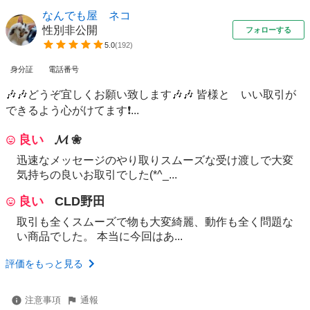
なんでも屋 ネコ
性別非公開
フォローする
5.0
(
192
)
身分証
電話番号
🎶🎶どうぞ宜しくお願い致します🎶🎶 皆様と いい取引が
できるよう心がけてます❗...
良い
𝓜 ❀
迅速なメッセージのやり取りスムーズな受け渡しで大変
気持ちの良いお取引でした(*^_...
良い
CLD野田
取引も全くスムーズで物も大変綺麗、動作も全く問題な
い商品でした。 本当に今回はあ...
評価をもっと見る
注意事項
通報