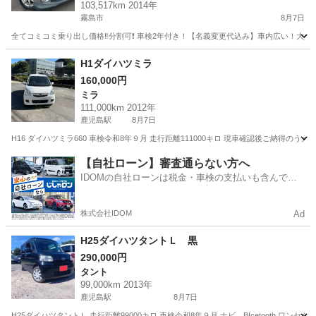
103,517km 2014年
コーダー付きのフル装備☆純正アルミ☆そのまま
霧島市
8月7日
乗って帰れます‼️
全てコミコミ乗り出し価格‼️分割可❗️ 車検2年付き！【名義変更代込み】車内広い！大人気☆
鹿児島
霧島市
ムーヴ
H1ダイハツミラ
160,000円
ミラ
111,000km 2012年
鹿児島駅
8月7日
H16 ダイハツミラ660 車検令和8年９月 走行距離111000キロ 現車確認後ご納
鹿児島
鹿児島市
鹿児島駅
ミラ
【自社ローン】審査通らない方へ
IDOMの自社ローンは税金・車検の支払いも含んでい
るので毎月の支払額は一定
株式会社IDOM
Ad
H25ダイハツタントＬ 黒
290,000円
タント
99,000km 2013年
鹿児島駅
8月7日
H25ダイハツタントＬ 走行距離99000キロ 車検令和8年９月 ナビ、BIcetooth 