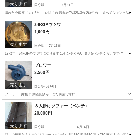
売ります
国分駅
7月31日
壊れた冷蔵庫（大）3台 （小）1台 壊れたTV32型3台.26が1台 すべてジャンク
鹿児島
霧島市
国分駅
生活家電
ジャンク
24KGPウツワ
1,000円
売ります
国分駅
7月13日
1972年 24KGPのウツワになります 15センチくらい 高さ5センチくらいです(^^)
鹿児島
霧島市
国分駅
その他
ブロワー
2,500円
売ります
国分駅
6月14日
ブロワー 紺色 作動確認済み まだ綺麗です(^^)
鹿児島
霧島市
国分駅
その他
ブロワー
３人掛けソファー（ベンチ）
20,000円
売ります
国分駅
6月16日
頑丈で綺麗な３人掛けソファー（ベンチ） 幅1680 奥行670 高さ750 座面までの高