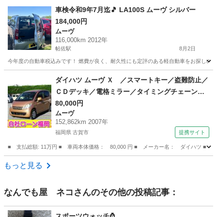
鹿児島
霧島市
タント
走行距離
車検令和9年7月迄🎵 LA100S ムーヴ シルバー
184,000円
ムーヴ
116,000km 2012年
帖佐駅
8月2日
今年度の自動車税込みです！ 燃費が良く、耐久性にも定評のある軽自動車をお探しの方にお
鹿児島
姶良市
帖佐駅
ムーヴ
車両
ダイハツ ムーヴ Ｘ ／スマートキー／盗難防止／
ＣＤデッキ／電格ミラー／タイミングチェーン
（検10.1）
80,000円
ムーヴ
152,862km 2007年
福岡県 古賀市
提携サイト
■ 支払総額: 11万円 ■ 車両本体価格： 80,000 円 ■ メーカー名： ダイハツ
福岡
古賀市
ムーヴ
もっと見る
なんでも屋 ネコ
さんのその他の投稿記事：
スポーツウォッチ⌚️