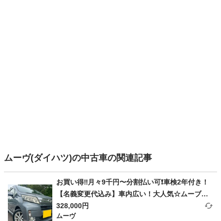
ムーヴ(ダイハツ)の中古車の関連記事
お買い得‼️月々9千円〜分割払い可❗️車検2年付き！
【名義変更代込み】車内広い！大人気☆ムーブカ
スタム☆Bluetoothナビ付き☆走行中DVD見れま
328,000円
ムーヴ
す☆ETC付き☆フルオートエアコン☆ドライブレ