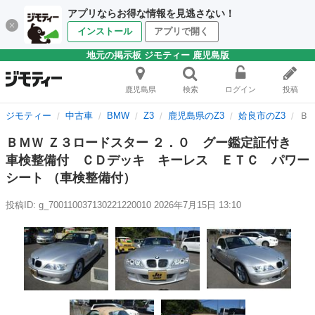
アプリならお得な情報を見逃さない！
インストール
アプリで開く
地元の掲示板 ジモティー 鹿児島版
鹿児島県
検索
ログイン
投稿
ジモティー
中古車
BMW
Z3
鹿児島県のZ3
姶良市のZ3
Ｂ
ＢＭＷ Ｚ３ロードスター ２．０ グー鑑定証付き
車検整備付 ＣＤデッキ キーレス ＥＴＣ パワー
シート （車検整備付）
投稿ID: g_700110037130221220010
2026年7月15日 13:10