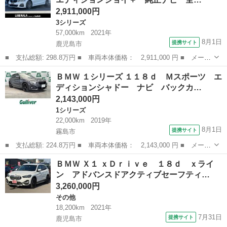
スト オート...
2,911,000円
3シリーズ
57,000km
2021年
8月1日
提携サイト
鹿児島市
■ 支払総額: 298.8万円 ■ 車両本体価格： 2,911,000 円 ■ メーカ
ー名： ＢＭＷ ■ 車種名： ３シリーズ ■ グレード名： ３２０
鹿児島
鹿児島市
3シリーズ
ＢＭＷ １シリーズ １１８ｄ Ｍスポーツ エ
ｄ ｘＤｒｉｖｅ エディションジョイ＋ 純正ナビ 全方位カメ
ディションシャドー ナビ バックカ…
ラ 社外フ...
2,143,000円
1シリーズ
22,000km
2019年
8月1日
提携サイト
霧島市
■ 支払総額: 224.8万円 ■ 車両本体価格： 2,143,000 円 ■ メーカ
ー名： ＢＭＷ ■ 車種名： １シリーズ ■ グレード名： １１８
鹿児島
霧島市
1シリーズ
ＢＭＷ Ｘ１ ｘＤｒｉｖｅ １８ｄ ｘライ
ｄ Ｍスポーツ エディションシャドー ナビ バックカメラ 衝突
ン アドバンスドアクティブセーフティ…
軽減ブレ...
3,260,000円
その他
18,200km
2021年
7月31日
提携サイト
鹿児島市