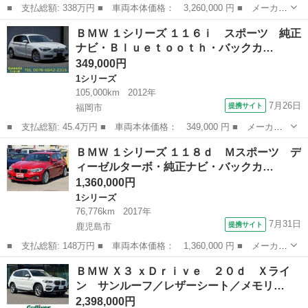
■ 支払総額: 338万円 ■ 車両本体価格： 3,260,000 円 ■ メーカー
名： ＢＭＷ ■ 車種名： Ｘ１ ■ グレード名： ｘＤｒｉｖｅ
鹿児島
鹿児島市
その他
ＢＭＷ １シリーズ １１６ｉ スポーツ 純正
１８ｄ ｘライン アドバンスドアクティブセーフティパッケージ・
ナビ・Ｂｌｕｅｔｏｏｔｈ・バックカ…
コンフォー...
349,000円
1シリーズ
105,000km
2012年
7月26日
提携サイト
福岡市
■ 支払総額: 45.4万円 ■ 車両本体価格： 349,000 円 ■ メーカー
名： ＢＭＷ ■ 車種名： １シリーズ ■ グレード名： １１６
福岡
福岡市
1シリーズ
ＢＭＷ １シリーズ １１８ｄ Ｍスポーツ デ
ｉ スポーツ 純正ナビ・Ｂｌｕｅｔｏｏｔｈ・バックカメラ・キー
ィーゼルターボ・純正ナビ・バックカ…
レス・プッシュ...
1,360,000円
1シリーズ
76,776km
2017年
7月31日
提携サイト
鹿児島市
■ 支払総額: 148万円 ■ 車両本体価格： 1,360,000 円 ■ メーカー
名： ＢＭＷ ■ 車種名： １シリーズ ■ グレード名： １１８
鹿児島
鹿児島市
1シリーズ
ＢＭＷ Ｘ３ ｘＤｒｉｖｅ ２０ｄ Ｘライ
ｄ Ｍスポーツ ディーゼルターボ・純正ナビ・バックカメラ・ＤＶ
ン サンルーフ／レザーシート／メモリ…
Ｄ／ＣＤ／Ｂ...
2,398,000円