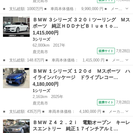
鹿児島市
■ 支払総額: 1000万円 ■ 車両本体価格： 9,990,000 円 ■ メーカ
ー名： ＢＭＷ ■ 車種名： Ｘ５ ■ グレード名： ｘＤｒｉｖ
鹿児島
鹿児島市
その他
ＢＭＷ ３シリーズ ３２０ｉツーリング Ｍス
ｅ ４０ｄ Ｍスポーツ ４ＷＤ 全周囲カメラ クリアランスソナ
ポーツ 純正ＨＤＤナビＢｌｕｅｔｏ…
ー オートク...
1,415,000円
3シリーズ
62,000km
2017年
7月28日
提携サイト
鹿児島市
■ 支払総額: 148.8万円 ■ 車両本体価格： 1,415,000 円 ■ メーカ
ー名： ＢＭＷ ■ 車種名： ３シリーズ ■ グレード名： ３２０
鹿児島
鹿児島市
3シリーズ
ＢＭＷ １シリーズ １２０ｄ Ｍスポーツ ハ
ｉツーリング Ｍスポーツ 純正ＨＤＤナビＢｌｕｅｔｏｏｔｈオー
イラインパッケージ ドライブレコー…
ディオ純...
4,180,000円
1シリーズ
2,161km
2025年
7月28日
提携サイト
鹿児島市
■ 支払総額: 435万円 ■ 車両本体価格： 4,180,000 円 ■ メーカー
名： ＢＭＷ ■ 車種名： １シリーズ ■ グレード名： １２０
鹿児島
鹿児島市
1シリーズ
ＢＭＷ Ｚ４ ２．２ｉ 電動オープン キーレ
ｄ Ｍスポーツ ハイラインパッケージ ドライブレコーダー 全周
スエントリー 純正１７インチアルミ…
囲カメラ ナ...