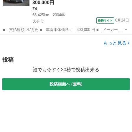
300,000円
Z4
63,425km
2004年
6月24日
提携サイト
大分市
■ 支払総額: 47万円 ■ 車両本体価格： 300,000 円 ■ メーカー
名： ＢＭＷ ■ 車種名： Ｚ４ ■ グレード名： ２．２ｉ 電動
大分
大分市
Z4
オープン キーレスエントリー 純正１７インチアルミホイール Ｃ
もっと見る
Ｄ エアコン パ...
投稿
誰でも今すぐ30秒で投稿出来る
投稿画面へ (無料)