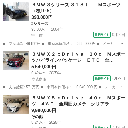
鹿児島
鹿児島市
1シリーズ
ＢＭＷ ３シリーズ ３１８ｔｉ Ｍスポーツ
ｄ Ｍスポーツ ハイラインパッケージ 全周囲カメラ ナビ クリ
（検10.5）
アランスソナ...
398,000円
3シリーズ
95,000km
2004年
6月20日
提携サイト
宇土市
■ 支払総額: 46.8万円 ■ 車両本体価格： 398,000 円 ■ メーカー
名： ＢＭＷ ■ 車種名： ３シリーズ ■ グレード名： ３１８ｔ
熊本
宇土市
3シリーズ
ＢＭＷ Ｘ２ ｘＤｒｉｖｅ ２０ｄ Ｍスポー
ｉ Ｍスポーツ ■ 排気量： 2000cc ■ ドア枚数： 3D ■ ミッ...
ツハイラインパッケージ ＥＴＣ 全…
5,540,000円
6,424km
2025年
7月29日
提携サイト
鹿児島市
■ 支払総額: 571万円 ■ 車両本体価格： 5,540,000 円 ■ メーカー
名： ＢＭＷ ■ 車種名： Ｘ２ ■ グレード名： ｘＤｒｉｖｅ
鹿児島
鹿児島市
BMW
ＢＭＷ Ｘ５ ｘＤｒｉｖｅ ４０ｄ Ｍスポー
２０ｄ Ｍスポーツハイラインパッケージ ＥＴＣ 全周囲カメラ
ツ ４ＷＤ 全周囲カメラ クリアラ…
クリアラン...
9,990,000円
その他
8,243km
2025年
7月28日
提携サイト