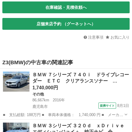
在庫確認・見積依頼へ
店舗来店予約 （グーネットへ）
注意事項
お気に入り
Z3(BMW)の中古車の関連記事
ＢＭＷ ７シリーズ ７４０ｉ ドライブレコー
ダー ＥＴＣ クリアランスソナー …
1,740,000円
その他
86,667km
2016年
8月1日
提携サイト
鹿児島市
■ 支払総額: 188万円 ■ 車両本体価格： 1,740,000 円 ■ メーカー
名： ＢＭＷ ■ 車種名： ７シリーズ ■ グレード名： ７４０
鹿児島
鹿児島市
その他
ＢＭＷ ３シリーズ ３２０ｄ ｘＤｒｉｖｅ
ｉ ドライブレコーダー ＥＴＣ クリアランスソナー レーンアシ
エディションジョイ＋ 純正ナビ 全…