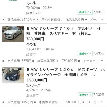
その他
79,000km
2018年
7月31日
提携サイト
薩摩川内市
■ 支払総額: 247.6万円 ■ 車両本体価格： 2,398,000 円 ■ メーカ
ー名： ＢＭＷ ■ 車種名： Ｘ３ ■ グレード名： ｘＤｒｉｖ
鹿児島
薩摩川内市
その他
ＢＭＷ ７シリーズ ７４０ｉ アルピナ 仕
ｅ ２０ｄ Ｘライン サンルーフ／レザーシート／メモリシート／
様 禁煙車 スペアキー 有 （検9.…
パワーシー...
780,000円
その他
132,400km
2010年
7月30日
提携サイト
姶良市
■ 支払総額: 88万円 ■ 車両本体価格： 780,000 円 ■ メーカー
名： ＢＭＷ ■ 車種名： ７シリーズ ■ グレード名： ７４０
鹿児島
姶良市
その他
ＢＭＷ １シリーズ １２０ｄ Ｍスポーツ ハ
ｉ アルピナ 仕様 禁煙車 スペアキー 有 ■ 排気量： 3000cc
イラインパッケージ 全周囲カメラ …
■ ドア...
3,980,000円
1シリーズ
4,669km
2025年
7月30日
提携サイト
鹿児島市
■ 支払総額: 415万円 ■ 車両本体価格： 3,980,000 円 ■ メーカー
名： ＢＭＷ ■ 車種名： １シリーズ ■ グレード名： １２０