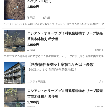
ヘラクレス幼虫
1,500円
巣子駅
8月9日
ヘラクレスヘラクレス幼虫2匹 親♂120ミリ ︎︎ ♀63ミリ 虫カゴも欲しいのであれば
岩手
盛岡市
巣子駅
その他
幼虫
ロシアン・オリーブ グミ科観葉植物オ リーブ販売
苗苗木鉢植え 希少種
1,900円
花巻駅
8月9日
中央アジアの乾燥地帯に産するグミ科の樹木で、オリーブに似た葉が名前の由来です。 
岩手
花巻市
花巻駅
その他
【格安物件多数✨】家賃4万円以下多数
【保証人ナシ】賃貸物件多数掲載！
ニフティ不動産
Ad
ロシアン・オリーブ グミ科観葉植物オ リーブ販売
苗苗木鉢植え 希少種
1,900円