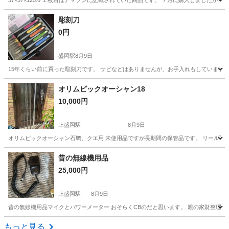
37×37×125.6 １枚目はアマゾンに記載されていた商品です。 ７月に購入しました
岩手
奥州市
水沢駅
その他
彫刻刀
0円
盛岡駅
8月9日
15年くらい前に買った彫刻刀です。 サビなどはありませんが、お手入れもしていません
岩手
盛岡市
盛岡駅
その他
オリムピックオーシャン18
10,000円
上盛岡駅
8月9日
オリムピックオーシャン石鯛、クエ用 未使用品ですが長期間の保管品です。 リール取
岩手
盛岡市
上盛岡駅
その他
昔の無線機用品
25,000円
上盛岡駅
8月9日
昔の無線機用品マイクとパワーメーター おそらくCBのだと思います。 親の家財整理中
岩手
盛岡市
上盛岡駅
その他
もっと見る