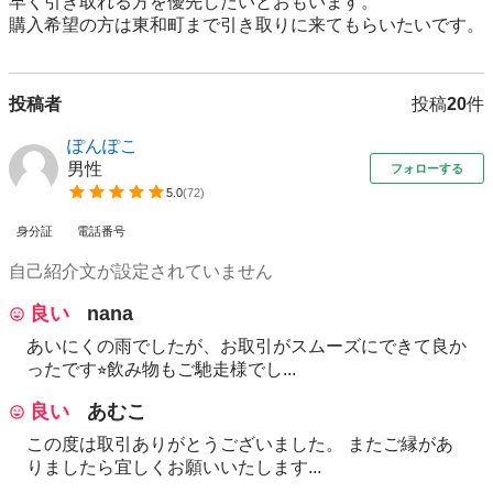
早く引き取れる方を優先したいとおもいます。

購入希望の方は東和町まで引き取りに来てもらいたいです。
投稿者
投稿
20
件
ぽんぽこ
男性
フォローする
5.0
(
72
)
身分証
電話番号
自己紹介文が設定されていません
良い
nana
あいにくの雨でしたが、お取引がスムーズにできて良か
ったです⭐︎飲み物もご馳走様でし...
良い
あむこ
この度は取引ありがとうございました。 またご縁があ
りましたら宜しくお願いいたします...