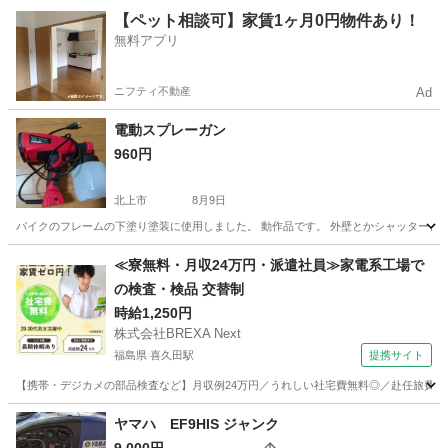
岩手
一関市
山ノ目駅
その他
車椅子
【ペット相談可】家賃1ヶ月0円物件あり！
無料アプリ
ニフティ不動産
Ad
電動スプレーガン
960円
北上市
8月9日
バイクのフレームの下塗り塗装に使用しました。 動作品です。 外壁とかシャッターと
岩手
北上市
その他
≪寮無料・月収24万円・派遣社員≫家電系工場で
の検査・検品 交替制
時給1,250円
株式会社BREXA Next
福島県 喜久田駅
提携サイト
【携帯・デジカメの部品検査など】月収例24万円／うれしい社宅費無料◎／赴任旅費会社
福島
郡山市
喜久田駅
その他
ヤマハ EF9HIS ジャンク