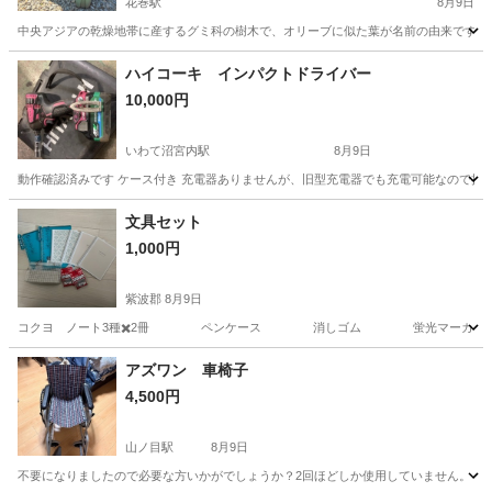
花巻駅
8月9日
中央アジアの乾燥地帯に産するグミ科の樹木で、オリーブに似た葉が名前の由来です。 
岩手
花巻市
花巻駅
その他
グミ
ハイコーキ インパクトドライバー
10,000円
いわて沼宮内駅
8月9日
動作確認済みです ケース付き 充電器ありませんが、旧型充電器でも充電可能なので持っ
岩手
岩手郡
いわて沼宮内駅
その他
文具セット
1,000円
紫波郡
8月9日
コクヨ ノート3種✖️2冊 ペンケース 消しゴム 蛍光マーカー2色(ソフトオレ
岩手
紫波郡
その他
文具
アズワン 車椅子
4,500円
山ノ目駅
8月9日
不要になりましたので必要な方いかがでしょうか？2回ほどしか使用していません。