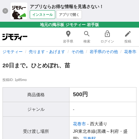
アプリならお得な情報を見逃さない！
インストール
アプリで開く
地元の掲示板 ジモティー 岩手版
岩手県
検索
ログイン
投稿
ジモティー
売ります・あげます
その他
岩手県のその他
花巻市
20日まで。ひとめぼれ、苗
投稿ID: 1p85mo
500円
商品価格
ジャンル
-
花巻市
- 西大通り
受け渡し場所
JR東北本線(黒磯～利府・盛
岡) -
花巻駅