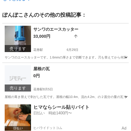
ぽんぽこ
さんのその他の投稿記事：
サンワのエースカッター
33,000円
売ります
花巻駅
6月29日
サンワのエースカッターです。1.6mmの厚さまで切断できます。刃も替えてから何回
岩手
花巻市
花巻駅
その他
カッター
屋根の瓦
0円
売ります
花巻駅
8月5日
屋根の葺き替えで剥がした瓦です。屋根の幅10.4m、流れ4.2m、の２面分の量の瓦
岩手
花巻市
花巻駅
その他
屋根
ヒマならシール貼りバイト
日払い 時給1400円〜
ヒバライドットコム
Ad