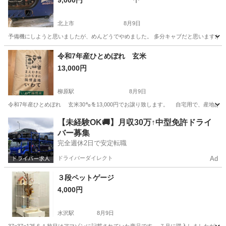
9,000円
北上市
8月9日
予備機にしようと思いましたが、めんどうでやめました。 多分キャブだと思いますが、エ
岩手
北上市
その他
令和7年産ひとめぼれ 玄米
13,000円
柳原駅
8月9日
令和7年産ひとめぼれ 玄米30㌔を13,000円でお譲り致します。 自宅用で、産地は
岩手
北上市
柳原駅
その他
玄米
【未経験OK🚚】月収30万↑中型免許ドライ
バー募集
完全週休2日で安定転職
ドライバーダイレクト
Ad
３段ペットゲージ
4,000円
水沢駅
8月9日