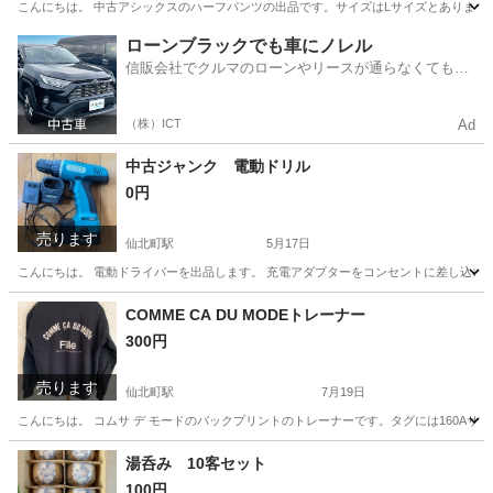
こんにちは。 中古アシックスのハーフパンツの出品です。サイズはLサイズとあります
岩手
盛岡市
仙北町駅
スポーツウェア
ハーフパンツ
ローンブラックでも車にノレル
信販会社でクルマのローンやリースが通らなくてもク
ルマをご利用いただけるサービスがあります！
（株）ICT
Ad
中古ジャンク 電動ドリル
0円
売ります
仙北町駅
5月17日
こんにちは。 電動ドライバーを出品します。 充電アダプターをコンセントに差し込む
岩手
盛岡市
仙北町駅
その他
電動
COMME CA DU MODEトレーナー
300円
売ります
仙北町駅
7月19日
こんにちは。 コムサ デ モードのバックプリントのトレーナーです。タグには160A
岩手
盛岡市
仙北町駅
トレーナー
可否
湯呑み 10客セット
100円