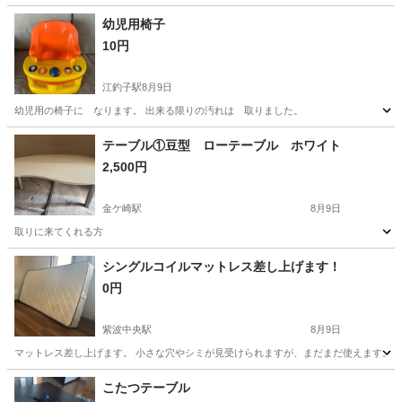
幼児用椅子
10円
江釣子駅
8月9日
幼児用の椅子に なります。 出来る限りの汚れは 取りました。
岩手
北上市
江釣子駅
椅子
汚れ
テーブル①豆型 ローテーブル ホワイト
2,500円
金ケ崎駅
8月9日
取りに来てくれる方
岩手
胆沢郡
金ケ崎駅
オフィス用家具
ロー
シングルコイルマットレス差し上げます！
0円
紫波中央駅
8月9日
マットレス差し上げます。 小さな穴やシミが見受けられますが、まだまだ使えます。 
岩手
紫波郡
紫波中央駅
ベッド
譲り
こたつテーブル