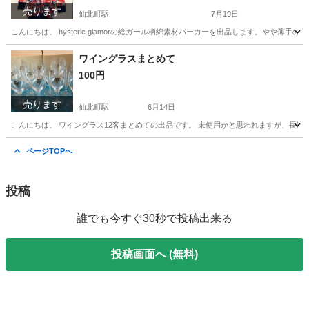
売ります
仙北町駅
7月19日
こんにちは。 hysteric glamorの総ガール柄綿素材パーカーを出品します。やや薄
岩手
盛岡市
仙北町駅
パーカー
可否
ワイングラスまとめて
100円
売ります
仙北町駅
6月14日
こんにちは。 ワイングラス12客まとめての出品です。 未使用かと思われますが、長期年間
岩手
盛岡市
仙北町駅
食器
ページTOPへ
投稿
誰でも今すぐ30秒で投稿出来る
投稿画面へ (無料)