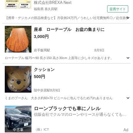
株式会社BREXA Next
福島県 喜久田駅
提携サイト
【携帯・デジカメの部品検査など】月収例24万円／うれしい社宅費無料◎／赴任旅費会社
福島
郡山市
喜久田駅
その他
座卓 ローテーブル お盆の集まりに
3,000円
岩手飯岡駅
8月9日
ローテーブル 幅75〜90 長さ150 高さ30cm 上面等に少しキズがあります。
岩手
盛岡市
岩手飯岡駅
テーブル
クッション
500円
陸中折居駅
8月9日
くまのプーさん 大きさ約60×70 ビニールに包んでるため汚れありません
岩手
奥州市
陸中折居駅
ファブリック、カバー
ローンブラックでも車にノレル
信販会社でクルマのローンやリースが通らなくてもク
くまのプーさん
ルマをご利用いただけるサービスがあります！
（株）ICT
Ad