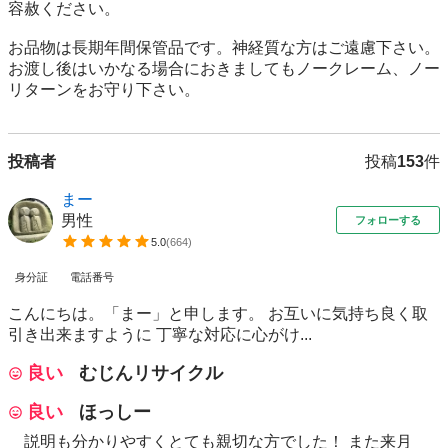
容赦ください。

お品物は長期年間保管品です。神経質な方はご遠慮下さい。
お渡し後はいかなる場合におきましてもノークレーム、ノー
リターンをお守り下さい。
投稿者
投稿
153
件
まー
男性
フォローする
5.0
(
664
)
身分証
電話番号
こんにちは。「まー」と申します。 お互いに気持ち良く取
引き出来ますように 丁寧な対応に心がけ...
良い
むじんリサイクル
良い
ほっしー
説明も分かりやすくとても親切な方でした！ また来月