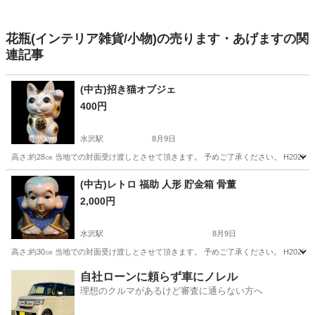
花瓶(インテリア雑貨/小物)の売ります・あげますの関
連記事
(中古)招き猫オブジェ
400円
水沢駅
8月9日
高さ:約28㎝ 当地での対面受け渡しとさせて頂きます。 予めご了承ください。 H20260
岩手
奥州市
水沢駅
インテリア雑貨/小物
オブジェ
(中古)レトロ 福助 人形 貯金箱 骨董
2,000円
水沢駅
8月9日
高さ:約30㎝ 当地での対面受け渡しとさせて頂きます。 予めご了承ください。 H20260
岩手
奥州市
水沢駅
インテリア雑貨/小物
自社ローンに頼らず車にノレル
理想のクルマがあるけど審査に通らない方へ