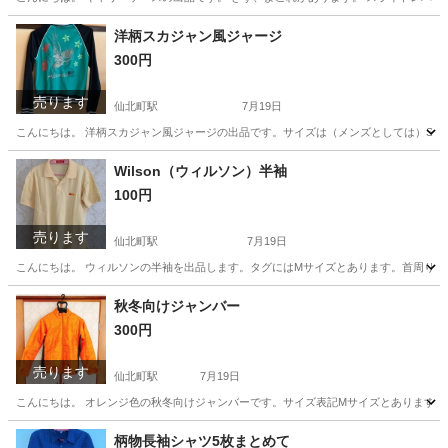
岩手
盛岡市
仙北町駅
その他
洋柄スカジャン風ジャージ
300円
売ります
仙北町駅
7月19日
こんにちは。 洋柄スカジャン風ジャージの出品です。サイズは（メンズとしては）S-S
岩手
盛岡市
仙北町駅
トレーナー
スカジャン
Wilson（ウィルソン）半袖
100円
売ります
仙北町駅
7月19日
こんにちは。 ウィルソンの半袖を出品します。タグにはMサイズとあります。首周りに
岩手
盛岡市
仙北町駅
ポロシャツ
ウィルソン
秋冬向けジャンバー
300円
売ります
仙北町駅
7月19日
こんにちは。 オレンジ色の秋冬向けジャンバーです。サイズ表記Mサイズとありますが
岩手
盛岡市
仙北町駅
ジャンパー
ジャンバー
柄物長袖シャツ5枚まとめて