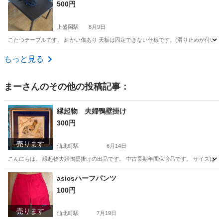
500円
上盛岡駅
8月9日
こたつテーブルです。 細かい傷あり 天板は固定できない仕様です。(滑り止めが付いてるので、
岩手
盛岡市
上盛岡駅
テーブル
もっと見る
まー
さんのその他の投稿記事：
縁起物 夫婦鴨壁掛け
300円
売ります
仙北町駅
6月14日
こんにちは。 縁起物夫婦鴨壁掛けの出品です。 中古長期年間保管品です。 サイズは投
岩手
盛岡市
仙北町駅
インテリア雑貨/小物
asicsハーフパンツ
100円
売ります
仙北町駅
7月19日