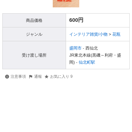
600円
商品価格
ジャンル
インテリア雑貨/小物
>
花瓶
盛岡市
- 西仙北
受け渡し場所
JR東北本線(黒磯～利府・盛
岡) -
仙北町駅
注意事項
通報
お気に入り 9