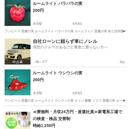
岩手
北上市
江釣子駅
椅子
小学生
ルームライト バラバラの実
200円
水沢駅
8月9日
ワンピース 悪魔の実 ルームライト バラバラの実 ルームライト 悪魔の実 箱と説明書付き
岩手
奥州市
水沢駅
照明器具
ルームライト
自社ローンに頼らず車にノレル
理想のクルマがあるけど審査に通らない方へ
（株）ICT
Ad
ルームライト ウシウシの実
200円
水沢駅
8月9日
ワンピース 悪魔の実 ルームライト ウシウシの実 キリン 麒麟 ジラフ 悪魔の実 ルームラ
岩手
奥州市
水沢駅
インテリア雑貨/小物
ルームライト
≪寮無料・月収24万円・派遣社員≫家電系工場で
の検査・検品 交替制
時給1,250円