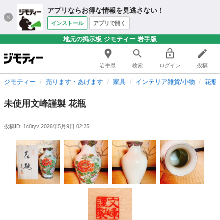
アプリならお得な情報を見逃さない！
インストール
アプリで開く
地元の掲示板 ジモティー 岩手版
岩手県
検索
ログイン
投稿
ジモティー
売ります・あげます
家具
インテリア雑貨/小物
花瓶
未使用文峰謹製 花瓶
投稿ID: 1c8tyv
2026年5月9日 02:25