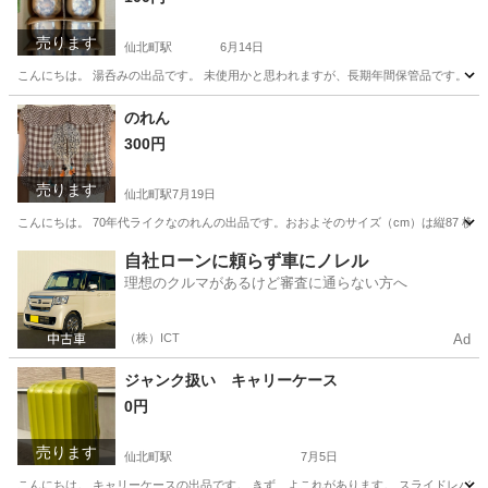
売ります
仙北町駅
6月14日
こんにちは。 湯呑みの出品です。 未使用かと思われますが、長期年間保管品です。 外
岩手
盛岡市
仙北町駅
食器
のれん
300円
売ります
仙北町駅
7月19日
こんにちは。 70年代ライクなのれんの出品です。おおよそのサイズ（cm）は縦87 横
岩手
盛岡市
仙北町駅
インテリア雑貨/小物
70年代
自社ローンに頼らず車にノレル
理想のクルマがあるけど審査に通らない方へ
（株）ICT
Ad
ジャンク扱い キャリーケース
0円
売ります
仙北町駅
7月5日
こんにちは。 キャリーケースの出品です。 きず、よこれがあります。 スライドレバーの