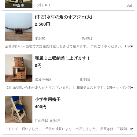
（株）ICT
Ad
(中古)水牛の角のオブジェ(大)
2,500円
水沢駅
8月9日
全長:約140㎝ 当地での対面受け渡しとさせて頂きます。 予めご了承ください。 H2026
岩手
奥州市
水沢駅
インテリア雑貨/小物
和風ミニ収納差し上げます！
0円
紫波中央駅
8月9日
【沢山の問い合わせありがとうございます。】 和風チェストです。2個セットでバラのお
岩手
紫波郡
紫波中央駅
収納家具
小学生用椅子
400円
江釣子駅
8月9日
ニトリで 買いました。 子供の成長により 出品しました。 足置きは 二段階 椅子