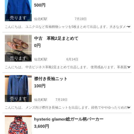
500円
売ります
仙北町駅
7月19日
こんにちは。 ユニクロなど長袖柄物シャツを5枚まとめて出品します。大きなダメージ
岩手
盛岡市
仙北町駅
シャツ
ユニクロ
中古 革靴2足まとめて
0円
売ります
仙北町駅
6月14日
こんにちは。 中古ビジネス革靴2足まとめて出品します。 使用感あります。革表面コーテ
岩手
盛岡市
仙北町駅
靴
襟付き長袖ニット
100円
売ります
仙北町駅
7月19日
こんにちは。 メンズ向け襟付き長袖ニットを出品します。紺色でややゆったりめのMサ
岩手
盛岡市
仙北町駅
セーター
都合
hysteric glamor総ガール柄パーカー
3,600円