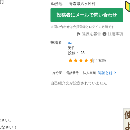
】

勤務地
青森県六ヶ所村
投稿者にメールで問い合わせ
※問い合わせは会員登録とログイン必須です
違反を報告
注意事項
投稿者
oz
男性
投稿： 
23
4.9
(
20
)
認証とは
身分証
電話番号
法人書類
自己紹介文が設定されていません
さい。

なさい！
