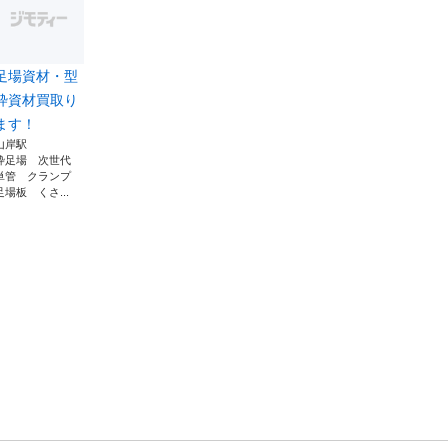
足場資材・型
枠資材買取り
ます！
山岸駅
枠足場 次世代
単管 クランプ
足場板 くさ...