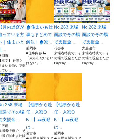
【月内退寮が
🏠住まいも仕
No.263 来場
No.262 来場
迫っている方
事もまとめて
面談でその場
面談でその場
へ｜住まいと
解決！🏠寮...
で支援金...
で支援金...
盛岡市
花巻市
大船渡市
仕...
■仕事内容 🏭
来場者特典で、そ
来場者特典で、そ
盛岡市
「家を出ないとい
の場で現金または
の場で現金または
【本文】 仕事と
けない」...
PayPay...
PayPay...
住まいを急いで探
してい...
No.258 来場
【他県から赴
【他県から赴
面談でその場
任・入寮O
任・入寮O
で支援金...
K！】🚗夜勤
K！】🚗夜勤
胆沢郡
は...
は...
来場者特典で、そ
宮古市
盛岡市
の場で現金または
🚗自動車製造スタ
🚗自動車製造スタ