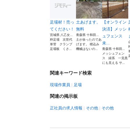
足場材！売っ
土あげます。
【オンライン
てください！
無料
決済】メッシ
宮城県 八乙女...
青森県 十和田...
ュフェンス
枠足場 次世代
土が余ったのであ
未...
単管 クランプ
げます。 積込み
足場板 くさ...
機械はないの...
青森県 十和田...
メッシュフェン
ス 緑系 一見黒
にも見える サ...
関連キーワード検索
現場作業員
足場
関連の掲示板
正社員の求人情報
その他
その他