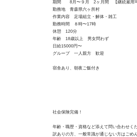
期間　　8月〜９月　2ヶ月間　【継続雇用可
勤務地　青森県六ヶ所村

作業内容　足場組立・解体・雑工

勤務時間　８時〜17時

休憩　120分

年齢　18歳以上　男女問わず

日給15000円〜

グループ　一人親方　歓迎

宿舎あり、朝夜ご飯付き

社会保険完備！

年齢・職歴・資格など添えて問い合わせくだ
訳ありの方、一般常識が通じない方はごめん