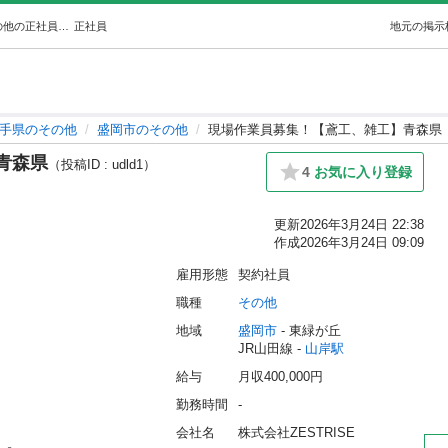
現場作業員募集！【鳶工、雑工】青森県 (oz) 山岸のその他の正社員の求人情報 株式会社ZESTRISE｜ジモティー
正社員
地元の掲示
手県のその他
盛岡市のその他
現場作業員募集！【鳶工、雑工】青森県
青森県
（投稿ID : udld1）
4
お気に入り登録
更新
2026年3月24日 22:38
作成
2026年3月24日 09:09
雇用形態
契約社員
職種
その他
地域
盛岡市
 - 東緑が丘
JR山田線 - 
山岸駅
給与
月収400,000円
勤務時間
-
会社名
株式会社ZESTRISE