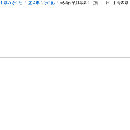
手県のその他
盛岡市のその他
現場作業員募集！【鳶工、雑工】青森県
バシーポリシー
プライバシー・ステートメント
健全化に資する運用
プ
ご利用ガイド
フリーワードで探す
特定商取引法の表示
利用