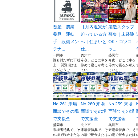
畜産 農業
【月内退寮が
製造スタッフ
養豚 運転
迫っている方
募集｜未経験
手 設備メン
へ｜住まいと
OK・コツコ
テナ...
仕...
ツ...
一関市
奥州市
盛岡市
誰も討たずに下剋
今夜、どこに車を
今夜、どこに車を
上！ 閲覧頂きあ
停めて寝るか考え
停めて寝るか考え
りがとうご...
てい...
ている。 ...
No.261 来場
No.260 来場
No.259 来場
面談でその場
面談でその場
面談でその場
で支援金...
で支援金...
で支援金...
盛岡市
北上市
奥州市
来場者特典で、そ
来場者特典で、そ
来場者特典で、そ
の場で現金または
の場で現金または
の場で現金または