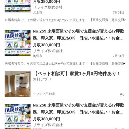
む場所に困ってる方必見の案件です！簡単な電子
月収380,000円
リライズ株式会社
部品の製造・加工のお仕事♪
北上市
7月31日
来場者特典で、その場で現金またはPayPayで支援します！ 【面接交通費、赴任交通
岩手
北上市
その他
業務
No.259 来場面談でその場で支援金が貰える!?即勤
務、即入寮、即支払OK 日払いや週払い・お金住
む場所に困ってる方必見の案件です！簡単な電子
月収380,000円
リライズ株式会社
部品の製造・加工のお仕事♪
奥州市
7月31日
来場者特典で、その場で現金またはPayPayで支援します！ 【面接交通費、赴任交通
岩手
奥州市
その他
業務
【ペット相談可】家賃1ヶ月0円物件あり！
無料アプリ
ニフティ不動産
Ad
No.258 来場面談でその場で支援金が貰える!?即勤
務、即入寮、即支払OK 日払いや週払い・お金住
む場所に困ってる方必見の案件です！簡単な電子
月収380,000円
リライズ株式会社
部品の製造・加工のお仕事♪