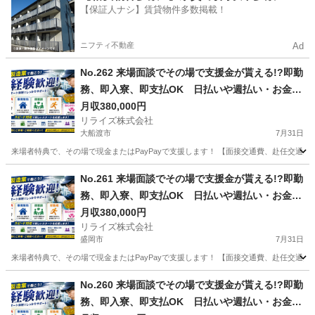
【保証人ナシ】賃貸物件多数掲載！
ニフティ不動産
Ad
No.262 来場面談でその場で支援金が貰える!?即勤
務、即入寮、即支払OK 日払いや週払い・お金住
む場所に困ってる方必見の案件です！簡単な電子
月収380,000円
リライズ株式会社
部品の製造・加工のお仕事♪
大船渡市
7月31日
来場者特典で、その場で現金またはPayPayで支援します！ 【面接交通費、赴任交通
岩手
大船渡市
その他
No.261 来場面談でその場で支援金が貰える!?即勤
務、即入寮、即支払OK 日払いや週払い・お金住
む場所に困ってる方必見の案件です！簡単な電子
月収380,000円
リライズ株式会社
部品の製造・加工のお仕事♪
盛岡市
7月31日
来場者特典で、その場で現金またはPayPayで支援します！ 【面接交通費、赴任交通
岩手
盛岡市
その他
業務
No.260 来場面談でその場で支援金が貰える!?即勤
務、即入寮、即支払OK 日払いや週払い・お金住