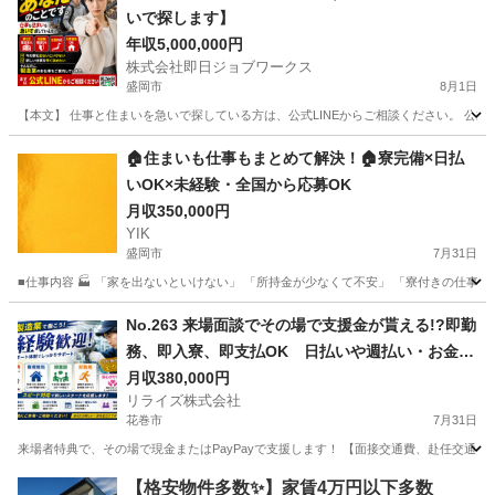
いで探します】
年収5,000,000円
株式会社即日ジョブワークス
盛岡市
8月1日
【本文】 仕事と住まいを急いで探している方は、公式LINEからご相談ください。 公式LINE ht
岩手
盛岡市
その他
🏠住まいも仕事もまとめて解決！🏠寮完備×日払
いOK×未経験・全国から応募OK
月収350,000円
YIK
盛岡市
7月31日
■仕事内容 🏭 「家を出ないといけない」 「所持金が少なくて不安」 「寮付きの仕事を
岩手
盛岡市
その他
未経験
No.263 来場面談でその場で支援金が貰える!?即勤
務、即入寮、即支払OK 日払いや週払い・お金住
む場所に困ってる方必見の案件です！簡単な電子
月収380,000円
リライズ株式会社
部品の製造・加工のお仕事♪
花巻市
7月31日
来場者特典で、その場で現金またはPayPayで支援します！ 【面接交通費、赴任交通
岩手
花巻市
その他
業務
【格安物件多数✨】家賃4万円以下多数