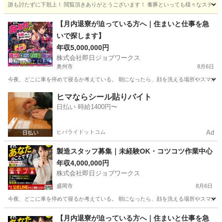
誰も討たずに下剋上！ 閲覧頂きありがとうございます！ 養豚といっても様々なステージ
岩手
一関市
その他
運転手
【月内退寮が迫っている方へ｜住まいと仕事を急
いで探します】
年収5,000,000円
株式会社即日ジョブワークス
奥州市
8月6日
今夜、どこに車を停めて寝るか考えている。 朝になったら、顔を洗える場所やスマホを充
岩手
奥州市
その他
ヒマならシール貼りバイト
日払い 時給1400円〜
ヒバライドットコム
Ad
製造スタッフ募集｜未経験OK・コツコツ作業中心
年収4,000,000円
株式会社即日ジョブワークス
盛岡市
8月6日
今夜、どこに車を停めて寝るか考えている。 朝になったら、顔を洗える場所やスマホを充
岩手
盛岡市
その他
未経験
【月内退寮が迫っている方へ｜住まいと仕事を急