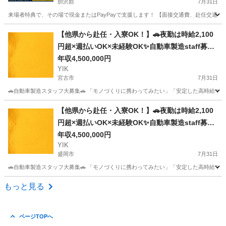
胆沢郡
7月31日
来場者特典で、その場で現金またはPayPayで支援します！ 【面接交通費、赴任交通
岩手
胆沢郡
その他
業務
【他県から赴任・入寮OK！】🚗夜勤は時給2,100
円超×週払いOK×未経験OK✨自動車製造staff募
集！＜ID：119377＞
年収4,500,000円
YIK
宮古市
7月31日
🚗自動車製造スタッフ大募集🚗 「モノづくりに携わってみたい」「安定した高時給で
岩手
宮古市
その他
未経験
【他県から赴任・入寮OK！】🚗夜勤は時給2,100
円超×週払いOK×未経験OK✨自動車製造staff募
集！＜ID：119377＞
年収4,500,000円
YIK
盛岡市
7月31日
🚗自動車製造スタッフ大募集🚗 「モノづくりに携わってみたい」「安定した高時給で
岩手
盛岡市
その他
未経験
もっと見る
ページTOPへ