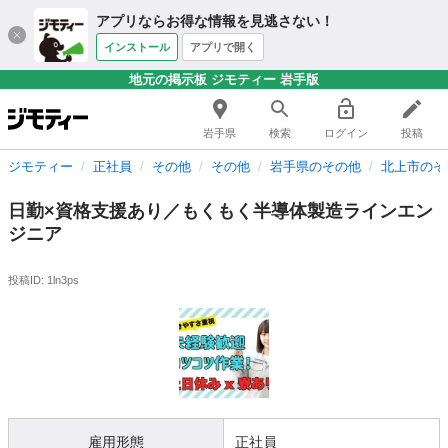
アプリならお得な情報を見逃さない！
インストール
アプリで開く
地元の掲示板 ジモティー 岩手版
岩手県
検索
ログイン
投稿
ジモティー
正社員
その他
その他
岩手県のその他
北上市のそ
日勤×資格支援あり／もくもく半導体製造ラインエン
ジニア
投稿ID: 1ln3ps
雇用形態
正社員