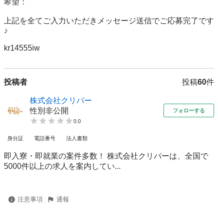
希望：

上記を全てご入力いただきメッセージ送信でご応募完了です
♪

kr14555iw
投稿者
投稿
60
件
株式会社クリパー
性別非公開
フォローする
0.0
身分証
電話番号
法人書類
即入寮・即就業の案件多数！ 株式会社クリパーは、全国で
5000件以上の求人を案内してい...
注意事項
通報