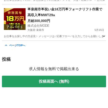
群馬
太田市
その他
未経験
🌟泉南市🌟祝い金18万円🌟フォークリフト作業で
高収入🌟MWT29a
月給300,000円
株式会社MODE
アルバイト
大阪府 泉南市
5月15日
お仕事をお探し中の方必見✨ メッセージは✅応募フロー✅を入力してからお願いします。 💥
大阪
泉南市
その他
フォークリフト
ページTOPへ
投稿
求人情報を無料で掲載出来る
投稿画面へ (無料)