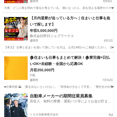
盛岡市
8月6日
今夜、どこに車を停めて寝るか考えている。 朝になったら、顔を洗える場所やスマホを充
岩手
盛岡市
その他
未経験
【月内退寮が迫っている方へ｜住まいと仕事を急
いで探します】
年収5,000,000円
株式会社即日ジョブワークス
盛岡市
8月1日
【本文】 仕事と住まいを急いで探している方は、公式LINEからご相談ください。 公式LINE ht
岩手
盛岡市
その他
🏠住まいも仕事もまとめて解決！🏠寮完備×日払
いOK×未経験・全国から応募OK
月収350,000円
YIK
盛岡市
7月31日
■仕事内容 🏭 「家を出ないといけない」 「所持金が少なくて不安」 「寮付きの仕事を
岩手
盛岡市
その他
未経験
自動車メーカーの期間従業員募集
高収入・無料の寮費・通勤バス等によりお金が貯まり
やすい環境
トヨタ自動車株式会社
Ad