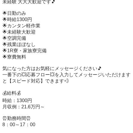
未経験 大大大歓迎です🎵

🌟日勤のみ

🌟時給1300円

🌟カンタン軽作業

🌟未経験大歓迎

🌟空調完備

🌟残業ほぼなし

🌟1R寮・家族寮完備

🌟寮費無料

気になった方はお気軽にメッセージください🎵

一番下の💥応募フロー💥を入力してメッセージいただけます
と【スピード対応】できます💨

💰給料💰

時給：1300円

月収例：21.6万円～

⏰勤務時間⏰

8：00～17：00
