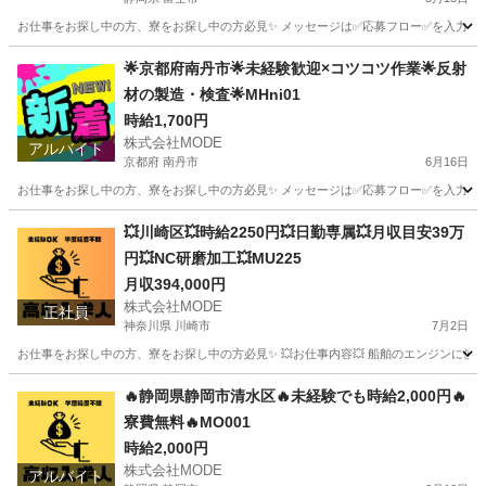
お仕事をお探し中の方、寮をお探し中の方必見✨ メッセージは✅応募フロー✅を入力してから
静岡
富士市
軽作業
自動車部品
🌟京都府南丹市🌟未経験歓迎×コツコツ作業🌟反射
材の製造・検査🌟MHni01
時給1,700円
株式会社MODE
アルバイト
京都府 南丹市
6月16日
お仕事をお探し中の方、寮をお探し中の方必見✨ メッセージは✅応募フロー✅を入力してから
京都
南丹市
軽作業
時給
💥川崎区💥時給2250円💥日勤専属💥月収目安39万
円💥NC研磨加工💥MU225
月収394,000円
株式会社MODE
正社員
神奈川県 川崎市
7月2日
お仕事をお探し中の方、寮をお探し中の方必見✨ 💥お仕事内容💥 船舶のエンジンに使用され
神奈川
川崎市
その他
未経験
🔥静岡県静岡市清水区🔥未経験でも時給2,000円🔥
寮費無料🔥MO001
時給2,000円
株式会社MODE
アルバイト