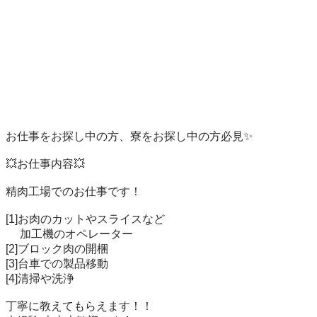
お仕事をお探し中の方、寮をお探し中の方必見✨

💥お仕事内容💥

精肉工場でのお仕事です！

[1]お肉のカットやスライスなど

　 加工機のオペレーター

[2]ブロック肉の開梱

[3]台車での製品移動

[4]清掃や洗浄

丁寧に教えてもらえます！！
