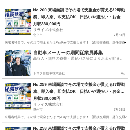
岩手
盛岡市
その他
業務
No.260 来場面談でその場で支援金が貰える!?即勤
務、即入寮、即支払OK 日払いや週払い・お金住
む場所に困ってる方必見の案件です！簡単な電子
月収380,000円
リライズ株式会社
部品の製造・加工のお仕事♪
北上市
7月31日
来場者特典で、その場で現金またはPayPayで支援します！ 【面接交通費、赴任交通
岩手
北上市
その他
業務
自動車メーカーの期間従業員募集
高収入・無料の寮費・通勤バス等によりお金が貯まり
やすい環境
トヨタ自動車株式会社
Ad
No.259 来場面談でその場で支援金が貰える!?即勤
務、即入寮、即支払OK 日払いや週払い・お金住
む場所に困ってる方必見の案件です！簡単な電子
月収380,000円
リライズ株式会社
部品の製造・加工のお仕事♪
奥州市
7月31日
来場者特典で、その場で現金またはPayPayで支援します！ 【面接交通費、赴任交通
岩手
奥州市
その他
業務
No.258 来場面談でその場で支援金が貰える!?即勤