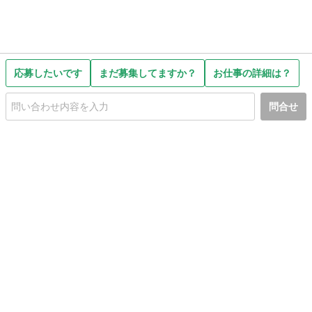
応募したいです
まだ募集してますか？
お仕事の詳細は？
問合せ
初めての方へ
利用規約
プライバシーポリシー
プライバシー・ステートメント
健全化に資する運用方針
お問い合わせ
運営会社
サイトマップ
ご利用ガイド
フリーワードで探す
PC版で表示
都道府県選択