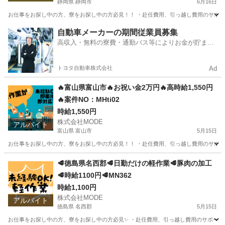
静岡県 静岡市
6月16日
お仕事をお探し中の方、寮をお探し中の方必見！！ ・赴任費用、引っ越し費用のサポートあ
静岡
静岡市
軽作業
時給
自動車メーカーの期間従業員募集
高収入・無料の寮費・通勤バス等によりお金が貯まり
やすい環境
トヨタ自動車株式会社
Ad
🔥富山県富山市🔥お祝い金2万円🔥高時給1,550円
🔥案件NO：MHti02
時給1,550円
株式会社MODE
アルバイト
富山県 富山市
5月15日
お仕事をお探し中の方、寮をお探し中の方必見！！ ・赴任費用、引っ越し費用のサポートあ
富山
富山市
工場
時給
🥩徳島県名西郡🥩日勤だけの軽作業🥩豚肉の加工
🥩時給1100円🥩MN362
時給1,100円
株式会社MODE
アルバイト
徳島県 名西郡
5月15日
お仕事をお探し中の方、寮をお探し中の方必見✨ ・赴任費用、引っ越し費用のサポートあり！