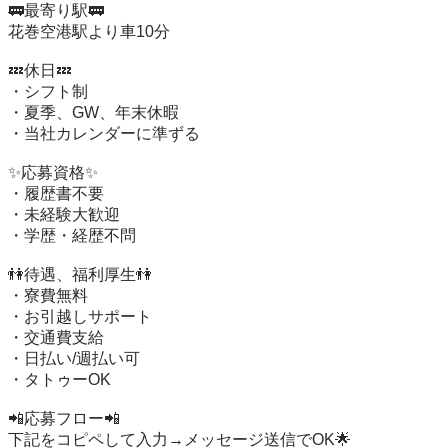
🚃最寄り駅🚃

花巻空港駅より車10分

💤休日💤

・シフト制

・夏季、GW、年末休暇

・当社カレンダーに準ずる

✨応募資格✨

・履歴書不要

・未経験大歓迎

・学歴・経歴不問

👫待遇、福利厚生👫

・寮費無料

・お引越しサポート

・交通費支給

・日払い/週払い可

・タトゥーOK

📲応募フロー📲

下記をコピペして入力→メッセージ送信でOK🌟
