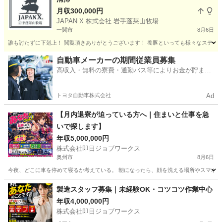
月収300,000円
JAPAN X 株式会社 岩手蓬莱山牧場
一関市
8月6日
誰も討たずに下剋上！ 閲覧頂きありがとうございます！ 養豚といっても様々なステージ
岩手
一関市
その他
運転手
自動車メーカーの期間従業員募集
高収入・無料の寮費・通勤バス等によりお金が貯まり
やすい環境
トヨタ自動車株式会社
Ad
【月内退寮が迫っている方へ｜住まいと仕事を急
いで探します】
年収5,000,000円
株式会社即日ジョブワークス
奥州市
8月6日
今夜、どこに車を停めて寝るか考えている。 朝になったら、顔を洗える場所やスマホを充
岩手
奥州市
その他
製造スタッフ募集｜未経験OK・コツコツ作業中心
年収4,000,000円
株式会社即日ジョブワークス