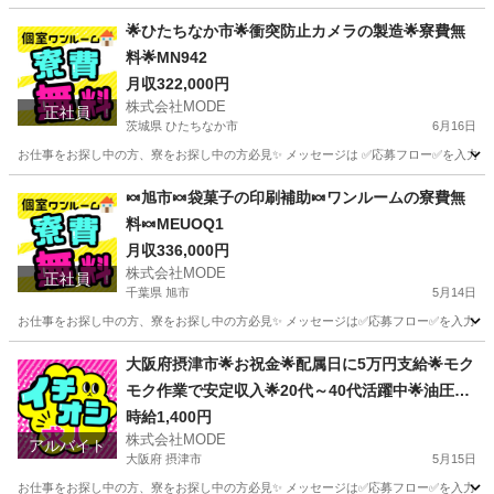
徳島
名西郡
軽作業
時給
🌟ひたちなか市🌟衝突防止カメラの製造🌟寮費無
料🌟MN942
月収322,000円
株式会社MODE
正社員
茨城県 ひたちなか市
6月16日
お仕事をお探し中の方、寮をお探し中の方必見✨ メッセージは ✅応募フロー✅を入力して
茨城
ひたちなか市
その他
未経験
🍬旭市🍬袋菓子の印刷補助🍬ワンルームの寮費無
料🍬MEUOQ1
月収336,000円
株式会社MODE
正社員
千葉県 旭市
5月14日
お仕事をお探し中の方、寮をお探し中の方必見✨ メッセージは✅応募フロー✅を入力してから
千葉
旭市
その他
未経験
大阪府摂津市🌟お祝金🌟配属日に5万円支給🌟モク
モク作業で安定収入🌟20代～40代活躍中🌟油圧機
器の加工・組立スタッフ🌟MTKOSDSD
時給1,400円
株式会社MODE
アルバイト
大阪府 摂津市
5月15日
お仕事をお探し中の方、寮をお探し中の方必見✨ メッセージは✅応募フロー✅を入力してから