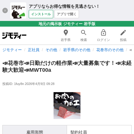
アプリならお得な情報を見逃さない！
インストール
アプリで開く
地元の掲示板 ジモティー 岩手版
岩手県
検索
ログイン
投稿
ジモティー
正社員
その他
岩手県のその他
花巻市のその他

📣花巻市📣日勤だけの軽作業📣大量募集です！📣未経
験大歓迎📣MWT00a
投稿ID: 1fuy8n
2026年4月9日 09:28
雇用形態
契約社員