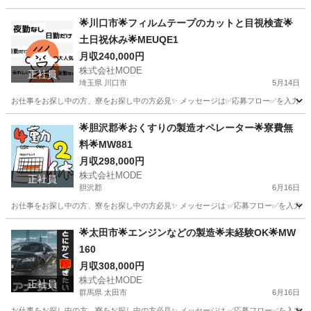
大阪
摂津市
軽作業
スタッフ
🌟川口市🌟フィルムテープのカットと目視検査🌟
土日祝休み🌟MEUQE1
月収240,000円
株式会社MODE
正社員
埼玉県 川口市
5月14日
お仕事をお探し中の方、寮をお探し中の方必見✨ メッセージは✅応募フロー✅を入力してから
埼玉
川口市
その他
未経験
🌟胆沢郡🌟おくすりの製造オペレーター🌟寮費無
料🌟MW881
月収298,000円
株式会社MODE
正社員
胆沢郡
6月16日
お仕事をお探し中の方、寮をお探し中の方必見✨ メッセージは ✅応募フロー✅を入力し
岩手
胆沢郡
その他
オペレーター
🌟太田市🌟エンジンなどの製造🌟未経験OK🌟MW
160
月収308,000円
株式会社MODE
正社員
群馬県 太田市
6月16日
お仕事をお探し中の方、寮をお探し中の方必見✨ メッセージは ✅応募フロー✅を入力して