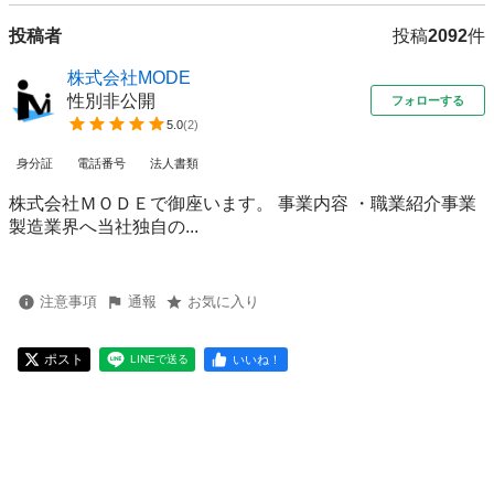
投稿者
投稿
2092
件
株式会社MODE
性別非公開
フォローする
5.0
(
2
)
身分証
電話番号
法人書類
株式会社ＭＯＤＥで御座います。 事業内容 ・職業紹介事業
製造業界へ当社独自の...
注意事項
通報
お気に入り
ポスト
いいね！
LINEで送る