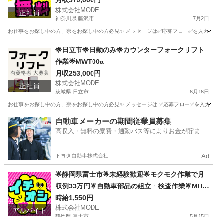
月収370,000円
株式会社MODE
正社員
神奈川県 藤沢市
7月2日
お仕事をお探し中の方、寮をお探し中の方必見✨ メッセージは✅応募フロー✅を入力してからお
神奈川
藤沢市
その他
未経験
🌟日立市🌟日勤のみ🌟カウンターフォークリフト
作業🌟MWT00a
月収253,000円
株式会社MODE
正社員
茨城県 日立市
6月16日
お仕事をお探し中の方、寮をお探し中の方必見✨ メッセージは ✅応募フロー✅を入力し
茨城
日立市
その他
未経験
自動車メーカーの期間従業員募集
高収入・無料の寮費・通勤バス等によりお金が貯まり
やすい環境
トヨタ自動車株式会社
Ad
🌟静岡県富士市🌟未経験歓迎🌟モクモク作業で月
収例33万円🌟自動車部品の組立・検査作業🌟MHh
si01
時給1,550円
株式会社MODE
アルバイト
静岡県 富士市
5月15日