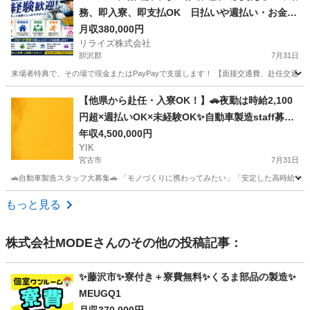
務、即入寮、即支払OK 日払いや週払い・お金住
む場所に困ってる方必見の案件です！簡単な電子
月収380,000円
リライズ株式会社
部品の製造・加工のお仕事♪
胆沢郡
7月31日
来場者特典で、その場で現金またはPayPayで支援します！ 【面接交通費、赴任交通
岩手
胆沢郡
その他
業務
【他県から赴任・入寮OK！】🚗夜勤は時給2,100
円超×週払いOK×未経験OK✨自動車製造staff募
集！＜ID：119377＞
年収4,500,000円
YIK
宮古市
7月31日
🚗自動車製造スタッフ大募集🚗 「モノづくりに携わってみたい」「安定した高時給で
岩手
宮古市
その他
未経験
もっと見る
株式会社MODE
さんのその他の投稿記事：
✨藤沢市✨寮付き＋寮費無料✨くるま部品の製造✨
MEUGQ1