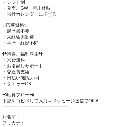
・シフト制

・夏季、GW、年末休暇

・当社カレンダーに準ずる

✨応募資格✨

・履歴書不要

・未経験大歓迎

・学歴・経歴不問

👫待遇、福利厚生👫

・寮費無料

・お引越しサポート

・交通費支給

・日払い/週払い可

・タトゥーOK

📲応募フロー📲

下記をコピペして入力→メッセージ送信でOK🌟

----------------------------------------------

お名前：

フリガナ：
