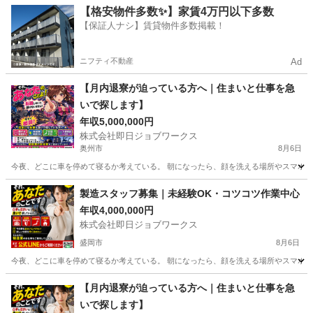
岩手
一関市
その他
運転手
【格安物件多数✨】家賃4万円以下多数
【保証人ナシ】賃貸物件多数掲載！
ニフティ不動産
Ad
【月内退寮が迫っている方へ｜住まいと仕事を急
いで探します】
年収5,000,000円
株式会社即日ジョブワークス
奥州市
8月6日
今夜、どこに車を停めて寝るか考えている。 朝になったら、顔を洗える場所やスマホを充
岩手
奥州市
その他
製造スタッフ募集｜未経験OK・コツコツ作業中心
年収4,000,000円
株式会社即日ジョブワークス
盛岡市
8月6日
今夜、どこに車を停めて寝るか考えている。 朝になったら、顔を洗える場所やスマホを充
岩手
盛岡市
その他
未経験
【月内退寮が迫っている方へ｜住まいと仕事を急
いで探します】