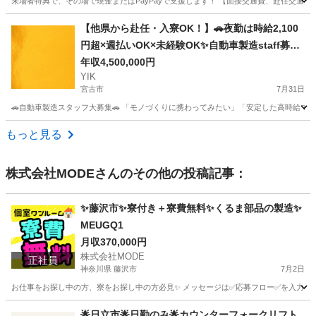
来場者特典で、その場で現金またはPayPayで支援します！ 【面接交通費、赴任交通
岩手
胆沢郡
その他
業務
【他県から赴任・入寮OK！】🚗夜勤は時給2,100
円超×週払いOK×未経験OK✨自動車製造staff募
集！＜ID：119377＞
年収4,500,000円
YIK
宮古市
7月31日
🚗自動車製造スタッフ大募集🚗 「モノづくりに携わってみたい」「安定した高時給で
岩手
宮古市
その他
未経験
もっと見る
株式会社MODE
さんのその他の投稿記事：
✨藤沢市✨寮付き＋寮費無料✨くるま部品の製造✨
MEUGQ1
月収370,000円
株式会社MODE
正社員
神奈川県 藤沢市
7月2日
お仕事をお探し中の方、寮をお探し中の方必見✨ メッセージは✅応募フロー✅を入力してからお
神奈川
藤沢市
その他
未経験
🌟日立市🌟日勤のみ🌟カウンターフォークリフト