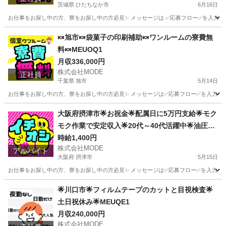
茨城県 ひたちなか市
6月16日
お仕事をお探し中の方、寮をお探し中の方必見✨ メッセージは ✅応募フロー✅を入力して
茨城
ひたちなか市
その他
未経験
🍬旭市🍬袋菓子の印刷補助🍬ワンルームの寮費無
料🍬MEUOQ1
月収336,000円
株式会社MODE
正社員
千葉県 旭市
5月14日
お仕事をお探し中の方、寮をお探し中の方必見✨ メッセージは✅応募フロー✅を入力してから
千葉
旭市
その他
未経験
大阪府摂津市🌟お祝金🌟配属日に5万円支給🌟モク
モク作業で安定収入🌟20代～40代活躍中🌟油圧機
器の加工・組立スタッフ🌟MTKOSDSD
時給1,400円
株式会社MODE
アルバイト
大阪府 摂津市
5月15日
お仕事をお探し中の方、寮をお探し中の方必見✨ メッセージは✅応募フロー✅を入力してから
大阪
摂津市
軽作業
スタッフ
🌟川口市🌟フィルムテープのカットと目視検査🌟
土日祝休み🌟MEUQE1
月収240,000円
株式会社MODE