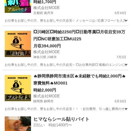
時給1,700円
株式会社MODE
アルバイト
京都府 南丹市
6月16日
お仕事をお探し中の方、寮をお探し中の方必見✨ メッセージは✅応募フロー✅を入力してから
京都
南丹市
軽作業
時給
💥川崎区💥時給2250円💥日勤専属💥月収目安39万
円💥NC研磨加工💥MU225
月収394,000円
株式会社MODE
正社員
神奈川県 川崎市
7月2日
お仕事をお探し中の方、寮をお探し中の方必見✨ 💥お仕事内容💥 船舶のエンジンに使用され
神奈川
川崎市
その他
未経験
🔥静岡県静岡市清水区🔥未経験でも時給2,000円🔥
寮費無料🔥MO001
時給2,000円
株式会社MODE
アルバイト
静岡県 静岡市
6月16日
お仕事をお探し中の方、寮をお探し中の方必見！！ ・赴任費用、引っ越し費用のサポートあ
静岡
静岡市
軽作業
時給
ヒマならシール貼りバイト
日払い 時給1400円〜