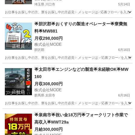
正社員
埼玉県 川口市
5月14日
お仕事をお探し中の方、寮をお探し中の方必見✨ メッセージは✅応募フロー✅を入力してから
埼玉
川口市
その他
未経験
🌟胆沢郡🌟おくすりの製造オペレーター🌟寮費無
料🌟MW881
月収298,000円
株式会社MODE
正社員
胆沢郡
6月16日
お仕事をお探し中の方、寮をお探し中の方必見✨ メッセージは ✅応募フロー✅を入力し
岩手
胆沢郡
その他
オペレーター
🌟太田市🌟エンジンなどの製造🌟未経験OK🌟MW
160
月収308,000円
株式会社MODE
正社員
群馬県 太田市
6月16日
お仕事をお探し中の方、寮をお探し中の方必見✨ メッセージは ✅応募フロー✅を入力して
群馬
太田市
その他
未経験
🌟泉南市🌟祝い金18万円🌟フォークリフト作業で
高収入🌟MWT29a
月給300,000円