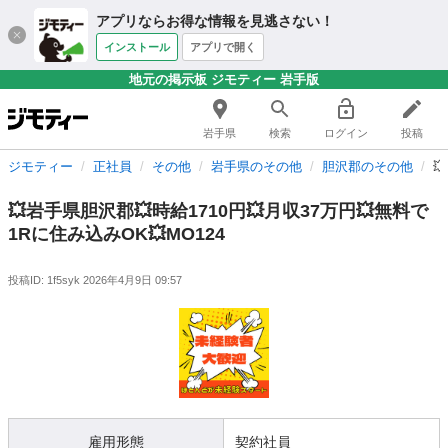
アプリならお得な情報を見逃さない！
インストール
アプリで開く
地元の掲示板 ジモティー 岩手版
岩手県
検索
ログイン
投稿
ジモティー
正社員
その他
岩手県のその他
胆沢郡のその他

💥岩手県胆沢郡💥時給1710円💥月収37万円💥無料で
1Rに住み込みOK💥MO124
投稿ID: 1f5syk
2026年4月9日 09:57
雇用形態
契約社員