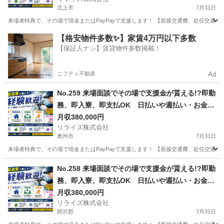
部品の製造・加工のお仕事♪
北上市
7月31日
来場者特典で、その場で現金またはPayPayで支援します！ 【面接交通費、赴任交通
岩手
北上市
その他
業務
【格安物件多数✨】家賃4万円以下多数
【保証人ナシ】賃貸物件多数掲載！
ニフティ不動産
Ad
No.259 来場面談でその場で支援金が貰える!?即勤
務、即入寮、即支払OK 日払いや週払い・お金住
む場所に困ってる方必見の案件です！簡単な電子
月収380,000円
リライズ株式会社
部品の製造・加工のお仕事♪
奥州市
7月31日
来場者特典で、その場で現金またはPayPayで支援します！ 【面接交通費、赴任交通
岩手
奥州市
その他
業務
No.258 来場面談でその場で支援金が貰える!?即勤
務、即入寮、即支払OK 日払いや週払い・お金住
む場所に困ってる方必見の案件です！簡単な電子
月収380,000円
リライズ株式会社
部品の製造・加工のお仕事♪
胆沢郡
7月31日