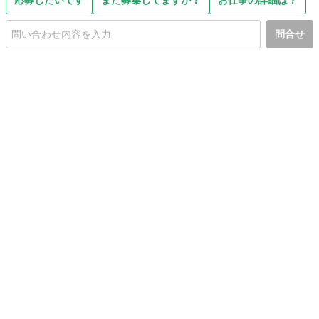
応募したいです
まだ募集してますか？
お仕事の詳細は？
問合せ
初めての方へ
利用規約
プライバシーポリシー
プライバシー・ステートメント
健全化に資する運用方針
お問い合わせ
運営会社
サイトマップ
ご利用ガイド
フリーワードで探す
PC版で表示
都道府県選択
特定商取引法の表示
利用者情報の外部送信について
© 2011-
2026
Jmty, Inc.