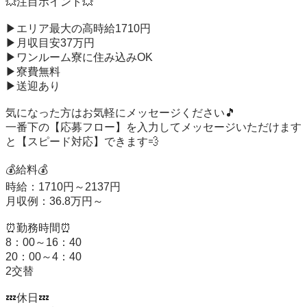
💥注目ポイント💥

▶エリア最大の高時給1710円

▶月収目安37万円

▶ワンルーム寮に住み込みOK

▶寮費無料

▶送迎あり

気になった方はお気軽にメッセージください🎵

一番下の【応募フロー】を入力してメッセージいただけます
と【スピード対応】できます💨

💰給料💰

時給：1710円～2137円

月収例：36.8万円～

⏰勤務時間⏰

8：00～16：40

20：00～4：40

2交替

💤休日💤
