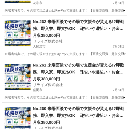
花巻市
7月31日
来場者特典で、その場で現金またはPayPayで支援します！ 【面接交通費、赴任交通
岩手
花巻市
その他
業務
No.262 来場面談でその場で支援金が貰える!?即勤
務、即入寮、即支払OK 日払いや週払い・お金住
む場所に困ってる方必見の案件です！簡単な電子
月収380,000円
リライズ株式会社
部品の製造・加工のお仕事♪
大船渡市
7月31日
来場者特典で、その場で現金またはPayPayで支援します！ 【面接交通費、赴任交通
岩手
大船渡市
その他
No.261 来場面談でその場で支援金が貰える!?即勤
務、即入寮、即支払OK 日払いや週払い・お金住
む場所に困ってる方必見の案件です！簡単な電子
月収380,000円
リライズ株式会社
部品の製造・加工のお仕事♪
盛岡市
7月31日
来場者特典で、その場で現金またはPayPayで支援します！ 【面接交通費、赴任交通
岩手
盛岡市
その他
業務
No.260 来場面談でその場で支援金が貰える!?即勤
務、即入寮、即支払OK 日払いや週払い・お金住
む場所に困ってる方必見の案件です！簡単な電子
月収380,000円
リライズ株式会社