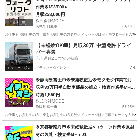
作業🌟MWT00a
月収253,000円
株式会社MODE
正社員
茨城県 日立市
6月16日
お仕事をお探し中の方、寮をお探し中の方必見✨ メッセージは ✅応募フロー✅を入力し
茨城
日立市
その他
未経験
【未経験OK🚚】月収30万↑中型免許ドライ
バー募集
完全週休2日で安定転職
ドライバーダイレクト
Ad
🌟静岡県富士市🌟未経験歓迎🌟モクモク作業で月
収例33万円🌟自動車部品の組立・検査作業🌟MHh
si01
時給1,550円
株式会社MODE
アルバイト
静岡県 富士市
5月15日
お仕事をお探し中の方、寮をお探し中の方必見✨ メッセージは✅応募フロー✅を入力してから
静岡
富士市
軽作業
自動車部品
🌟京都府南丹市🌟未経験歓迎×コツコツ作業🌟反射
材の製造・検査🌟MHni01