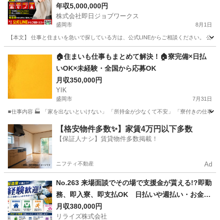
年収5,000,000円
株式会社即日ジョブワークス
盛岡市
8月1日
【本文】 仕事と住まいを急いで探している方は、公式LINEからご相談ください。 公式LINE ht
岩手
盛岡市
その他
🏠住まいも仕事もまとめて解決！🏠寮完備×日払
いOK×未経験・全国から応募OK
月収350,000円
YIK
盛岡市
7月31日
■仕事内容 🏭 「家を出ないといけない」 「所持金が少なくて不安」 「寮付きの仕事を
岩手
盛岡市
その他
未経験
【格安物件多数✨】家賃4万円以下多数
【保証人ナシ】賃貸物件多数掲載！
ニフティ不動産
Ad
No.263 来場面談でその場で支援金が貰える!?即勤
務、即入寮、即支払OK 日払いや週払い・お金住
む場所に困ってる方必見の案件です！簡単な電子
月収380,000円
リライズ株式会社
部品の製造・加工のお仕事♪