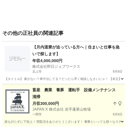
その他の正社員の関連記事
【月内退寮が迫っている方へ｜住まいと仕事を急
いで探します】
年収4,000,000円
株式会社即日ジョブワークス
北上市
8月8日
【タイトル】 家がない？車中泊してる？だったら早く相談しなさいにゃ！ 【本文】 ねえ
岩手
北上市
その他
未経験
畜産 農業 養豚 運転手 設備メンテナンス
清掃
月収300,000円
JAPAN X 株式会社 岩手蓬莱山牧場
一関市
8月6日
誰も討たずに下剋上！ 閲覧頂きありがとうございます！ 養豚といっても様々なステージ