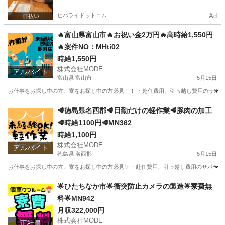
ヒバライドットコム
Ad
🔥富山県富山市🔥お祝い金2万円🔥高時給1,550円
🔥案件NO：MHti02
時給1,550円
株式会社MODE
アルバイト
富山県 富山市
5月15日
お仕事をお探し中の方、寮をお探し中の方必見！！ ・赴任費用、引っ越し費用のサポートあ
富山
富山市
工場
時給
🥩徳島県名西郡🥩日勤だけの軽作業🥩豚肉の加工
🥩時給1100円🥩MN362
時給1,100円
株式会社MODE
アルバイト
徳島県 名西郡
5月15日
お仕事をお探し中の方、寮をお探し中の方必見✨ ・赴任費用、引っ越し費用のサポートあり！
徳島
名西郡
軽作業
時給
🌟ひたちなか市🌟衝突防止カメラの製造🌟寮費無
料🌟MN942
月収322,000円
株式会社MODE
正社員