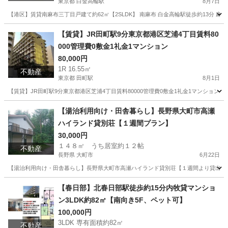
東京都 白金高輪駅
8月7日
【港区】賃貸南麻布三丁目戸建て約62㎡【2SLDK】 南麻布 白金高輪駅徒歩約13分 麻布十番駅徒歩
東京
港区
白金高輪駅
マンション
徒歩
【賃貸】JR田町駅9分東京都港区芝浦4丁目賃料80
000管理費0敷金1礼金1マンション
80,000円
1R 16.55㎡
不動産
東京都 田町駅
8月1日
【賃貸】JR田町駅9分東京都港区芝浦4丁目賃料80000管理費0敷金1礼金1マンション JR田
東京
港区
田町駅
マンション
外国人
【湯治利用向け・田舎暮らし】長野県大町市高瀬
ハイランド貸別荘【１週間プラン】
30,000円
１４８㎡ うち居室約１２帖
不動産
長野県 大町市
6月22日
【湯治利用向け・田舎暮らし】長野県大町市高瀬ハイランド貸別荘【１週間より貸出】 長野県大町市平高瀬
長野
大町市
その他
別荘
【春日部】北春日部駅徒歩約15分内牧貸マンショ
ン3LDK約82㎡【南向き5F、ペット可】
100,000円
3LDK 専有面積約82㎡
不動産