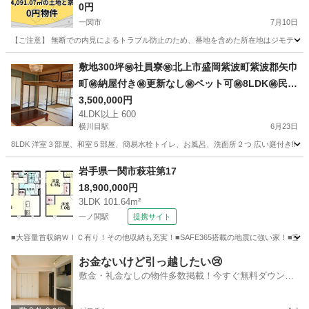
料220,000円（税込）が発生します。
0円
一関市
7月10日
【ご注意】 無断での内見によるトラブル防止のため、番地を含めた所在地はジモティー
岩手
一関市
中古（マンション/一戸建て）
物件
敷地300坪㊙️社員寮㊙️北上市盛岡紫波町紫波郡矢巾
町㊙️納屋付き㊙️更新なし㊙️ペット可㊙️8LDK㊙️民泊
可㊙️旅館業可㊙️簡易宿所㊙️電動ガレージ付㊙️キオ
3,500,000円
4LDK以上 600
クシア㊙️半導体㊙️工事㊙️台湾㊙️タイガーエアー
横川目駅
6月23日
8LDK 洋室３部屋、和室５部屋、簡易水栓トイレ、お風呂、洗面所２つ 広い庭付き‼
岩手
北上市
横川目駅
中古（マンション/一戸建て）
岩手県一関市萩荘第17
18,900,000円
3LDK 101.64m²
一ノ関駅
提携サイト
■大容量首収納ＷＩＣ有り！その他収納も充実！■SAFE365搭載の地震に強い家！■
岩手
一関市
一ノ関駅
新築（マンション/一戸建て）
お金ないけど引っ越したい😢
敷金・礼金なしの物件多数掲載！今すぐ無料ダウンロ
ード✨