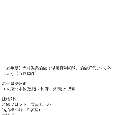
【岩手県】売り温泉旅館！温泉権利相談、旅館経営いかがで
しょう【収益物件】

岩手県奥州市

ＪＲ東北本線(黒磯～利府・盛岡) 水沢駅

建物7棟

本館フロント、食事処、バー

宿泊棟×４(１９客室)
