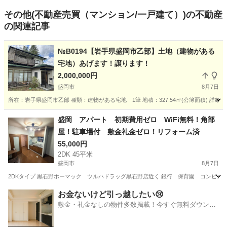
その他(不動産売買（マンション/一戸建て）)の不動産
の関連記事
№B0194【岩手県盛岡市乙部】土地（建物がある
宅地）あげます！譲ります！
2,000,000円
盛岡市
8月7日
所在：岩手県盛岡市乙部 種類：建物がある宅地 1筆 地積：327.54㎡(公簿面積) 詳細及びお問い合わせ
岩手
盛岡市
中古（マンション/一戸建て）
宅地
盛岡 アパート 初期費用ゼロ WiFi無料！角部
屋！駐車場付 敷金礼金ゼロ！リフォーム済
55,000円
2DK 45平米
盛岡市
8月7日
2DKタイプ 黒石野ホーマック ツルハドラッグ黒石野店近く 銀行 保育園 コンビニ スー
岩手
盛岡市
不動産売買（マンション/一戸建て）
無料
お金ないけど引っ越したい😢
敷金・礼金なしの物件多数掲載！今すぐ無料ダウンロ
ード✨