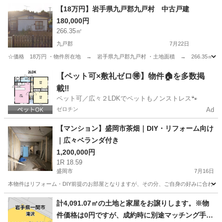
岩手
盛岡市
仙北町駅
中古（マンション/一戸建て）
【18万円】岩手県九戸郡九戸村 中古戸建
180,000円
266.35㎡
九戸郡
7月22日
☆価格 18万円 ・物件所在地 → 岩手県九戸郡九戸村 ・土地面積 → 266.35㎡ 
岩手
九戸郡
中古（マンション/一戸建て）
物件
【ペット可×敷礼ゼロ🉐】物件🏠を多数掲
載‼️
ペット可／広々２LDKでペットもノンストレス🐾
ゼロチン
Ad
【マンション】盛岡市茶畑｜DIY・リフォーム向け
｜広々ベランダ付き
1,200,000円
1R 18.59
盛岡市
7月16日
本物件はリフォーム・DIY前提のお部屋となりますが、その分、ご自身の好みに合わせて
岩手
盛岡市
不動産売買（マンション/一戸建て）
徒歩
計4,091.07㎡の土地と家屋をお譲りします。※物
件価格は0円ですが、成約時に別途マッチング手数