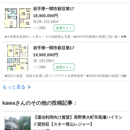
岩手
北上市
中古（マンション/一戸建て）
家付き
岩手県一関市萩荘第17
18,900,000円
3LDK 101.64m²
一ノ関駅
提携サイト
■大容量首収納ＷＩＣ有り！その他収納も充実！■SAFE365搭載の地震に強い家！■
岩手
一関市
一ノ関駅
新築（マンション/一戸建て）
岩手県一関市萩荘第17
19,900,000円
3K 103.68m²
一ノ関駅
提携サイト
■室内の温度、湿度を快適に保つペアガラスを標準採用！■SAFE365搭載の地震に強
岩手
一関市
一ノ関駅
新築（マンション/一戸建て）
もっと見る
kawa
さんのその他の投稿記事：
【湯治利用向け賃貸】長野県大町市高瀬ハイラン
ド貸別荘【スキー登山レジャー】