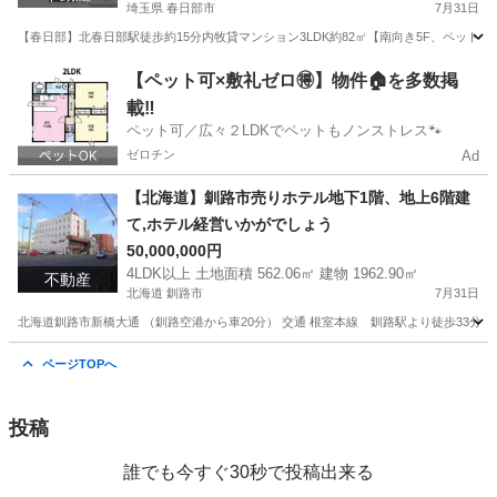
埼玉県 春日部市
7月31日
【春日部】北春日部駅徒歩約15分内牧貸マンション3LDK約82㎡【南向き5F、ペット可】 東武
埼玉
春日部市
マンション
徒歩
【ペット可×敷礼ゼロ🉐】物件🏠を多数掲
載‼️
ペット可／広々２LDKでペットもノンストレス🐾
ゼロチン
Ad
【北海道】釧路市売りホテル地下1階、地上6階建
て,ホテル経営いかがでしょう
50,000,000円
4LDK以上 土地面積 562.06㎡ 建物 1962.90㎡
不動産
北海道 釧路市
7月31日
北海道釧路市新橋大通 （釧路空港から車20分） 交通 根室本線 釧路駅より徒歩33分、阿寒バス
北海道
釧路市
中古（マンション/一戸建て）
徒歩
ページTOPへ
投稿
誰でも今すぐ30秒で投稿出来る