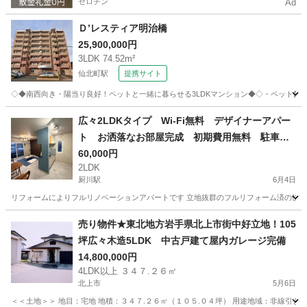
ゼロチン
Ad
Ｄ’レスティア明治橋
25,900,000円
3LDK 74.52m²
仙北町駅
提携サイト
◇◆南西向き・陽当り良好！ペットと一緒に暮らせる3LDKマンション◆◇・ペット飼育
岩手
盛岡市
仙北町駅
中古（マンション/一戸建て）
広々2LDKタイプ Wi-Fi無料 デザイナーアパー
ト お洒落なお部屋完成 初期費用無料 駐車場
付
60,000円
2LDK
厨川駅
6月4日
リフォームによりフルリノベーションアパートです 立地抜群のフルリフォーム済の快適アパートで
岩手
盛岡市
厨川駅
不動産売買（マンション/一戸建て）
売り物件★東北地方岩手県北上市街中好立地！105
坪広々木造5LDK 中古戸建て屋内ガレージ完備
無料
14,800,000円
4LDK以上 ３４７.２６㎡
北上市
5月6日
＜＜土地＞＞ 地目：宅地 地積：３４７.２６㎡（１０５.０４坪） 用途地域：非線引き区