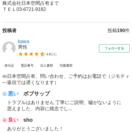
株式会社日本空間占有まで

ＴＥＬ03-6721-9182
投稿者
投稿
190
件
kawa
男性
フォローする
4.8
(
21
)
身分証
電話番号
法人書類
宅建書類
㈱日本空間占有、問い合わせ、ご予約はお電話で（ジモティ
―返信では遅くなります）
悪い
ボブサップ
トラブルはありません 丁寧にご説明、嘘がないように
思えました、内容に残念でし...
良い
sho
ありがとうございました！