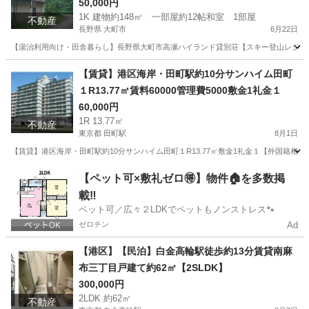
50,000円
1K 建物約148㎡ 一部屋約12帖和室 1部屋
不動産
長野県 大町市
6月22日
【湯治利用向け・田舎暮らし】長野県大町市高瀬ハイランド貸別荘【スキー登山レジャー】 長野県大
長野
大町市
その他
別荘
【賃貸】港区海岸・田町駅約10分サンハイム田町
１R13.77㎡賃料60000管理費5000敷金1礼金１
60,000円
1R 13.77㎡
不動産
東京都 田町駅
8月1日
【賃貸】港区海岸・田町駅約10分サンハイム田町１R13.77㎡敷金1礼金１【外国籍相談】 Ｊ
東京
港区
田町駅
マンション
定額制
【ペット可×敷礼ゼロ🉐】物件🏠を多数掲
載‼️
ペット可／広々２LDKでペットもノンストレス🐾
ゼロチン
Ad
【港区】【民泊】白金高輪駅徒歩約13分賃貸南麻
布三丁目戸建て約62㎡【2SLDK】
300,000円
2LDK 約62㎡
不動産