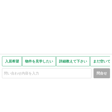
入居希望
物件を見学したい
詳細教えて下さい
まだ空いて
問合せ
初めての方へ
利用規約
プライバシーポリシー
プライバシー・ステートメント
健全化に資する運用方針
お問い合わせ