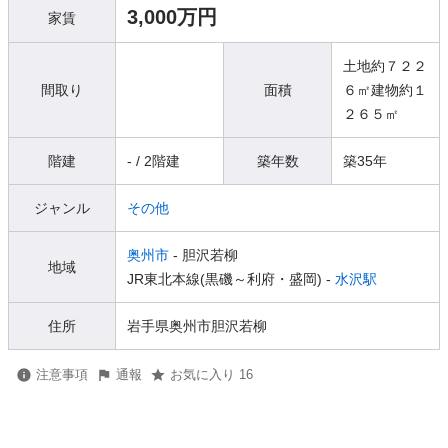
3,000万円
家賃
土地約７２２
間取り
面積
６㎡建物約１
２６５㎡
階建
- / 2階建
築年数
築35年
ジャンル
その他
奥州市
- 胆沢若柳
地域
JR東北本線(黒磯～利府・盛岡) -
水沢駅
住所
岩手県奥州市胆沢若柳
注意事項
通報
お気に入り 16