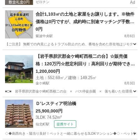
ゼロチン
Ad
合計1,103㎡の土地と家屋をお譲りします。※物件
価格は0円ですが、成約時に別途マッチング手数料
275,000円（税込）が発生します。
0円
紫波中央駅
8月6日
【ご注意】 無断での内見によるトラブル防止のため、番地を含めた所在地はジモティー
岩手
紫波郡
紫波中央駅
中古（マンション/一戸建て）
物件
【岩手県胆沢郡金ケ崎町西根二の台】☆販売価
格：120万円☆想定利回り：高利回りが期待できる
ポテンシャル物件
1,200,000円
土地：552.69㎡／建物：149.25㎡
金ケ崎駅
8月3日
■□■ 岩手県胆沢郡金ケ崎町西根二の台 × バス停徒歩圏 × 落ち着いた住環境 ■□
岩手
胆沢郡
金ケ崎駅
中古（マンション/一戸建て）
物件
Ｄ’レスティア明治橋
25,900,000円
3LDK 74.52m²
仙北町駅
提携サイト
◇◆南西向き・陽当り良好！ペットと一緒に暮らせる3LDKマンション◆◇・ペット飼育