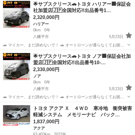
岩手
八幡平市
ハリアー
車両
︎🌟サブスクリース🚗トヨタ ハリアー🏢保証会
んか？ ​🚘 【車両詳細】 🚘 ■ トヨタ ハリアー ■ 年式：令和2年 ■ 走行
社加盟店🇯🇵全国対応‼️出品番号1…
距離：87...
2,320,000円
ハリアー
0km
0年
八幡平市
5月23日
🚗 マイカー、まだ諦めないで！ 🚗 オートローンが通らなくてお困り
の方へ。 当店独自の「サブスクリース」で、ご希望のお車に乗りませ
岩手
八幡平市
ハリアー
車両
︎🌟サブスクリース🚗トヨタ ノア🏢保証会社加
んか？ ​🚘 【車両詳細】 🚘 ■ トヨタ ハリアー ■ 年式:令和5年 ■ 走行距
盟店🇯🇵全国対応‼️出品番号10-…
離：52...
2,330,000円
ノア
0km
0年
八幡平市
5月23日
🚗 マイカー、まだ諦めないで！ 🚗 オートローンが通らなくてお困り
の方へ。 当店独自の「サブスクリース」で、ご希望のお車に乗りませ
岩手
八幡平市
ノア
車両
トヨタ アクア Ｘ ４ＷＤ 寒冷地 衝突被害
んか？ ​🚘 【車両詳細】 🚘 ■ トヨタ ノア ■ 年式:令和1年 ■ 走行距離：
軽減システム メモリーナビ バック…
52,3...
1,837,000円
アクア
63,403km
2022年