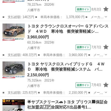
78,227km
2020年
8月2日
提携サイト
八幡平市
■ 支払総額: 146万円 ■ 車両本体価格： 1,378,000 円 ■ メーカー
名： トヨタ ■ 車種名： プロボックス ■ グレード名： ＤＸコ
岩手
八幡平市
トヨタ
トヨタ クラウンクロスオーバー Ｇアドバンス
ンフォート ４ＷＤ メモリーナビ ドラレコ ＥＴＣ キーレス
ド ４ＷＤ 寒冷地 衝突被害軽減シ…
横滑り防止...
3,960,000円
60,314km
2023年
7月7日
提携サイト
八幡平市
■ 支払総額: 408.3万円 ■ 車両本体価格： 3,960,000 円 ■ メーカ
ー名： トヨタ ■ 車種名： クラウンクロスオーバー ■ グレード
岩手
八幡平市
トヨタ
トヨタ ヤリスクロス ハイブリッドＧ ４Ｗ
名： Ｇアドバンスド ４ＷＤ 寒冷地 衝突被害軽減システム バ
Ｄ 寒冷地 衝突被害軽減システム バ…
ックカメ...
2,150,000円
75,315km
2021年
7月4日
提携サイト
八幡平市
■ 支払総額: 225.8万円 ■ 車両本体価格： 2,150,000 円 ■ メーカ
ー名： トヨタ ■ 車種名： ヤリスクロス ■ グレード名： ハイ
岩手
八幡平市
トヨタ
︎🌟サブスクリース🚗トヨタ プリウス🏢保証会
ブリッドＧ ４ＷＤ 寒冷地 衝突被害軽減システム バックカメ
社加盟店🇯🇵全国対応‼️出品番号1…
ラ ＬＥＤ...