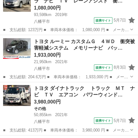
ラ ナビ ＴＶ レーンアシスト 衝…
1,080,000円
93,598km
2019年
5月7日
提携サイト
八幡平市
■ 支払総額: 123万円 ■ 車両本体価格： 1,080,000 円 ■ メーカー
名： トヨタ ■ 車種名： プロボックス ■ グレード名： Ｆ ４
岩手
八幡平市
トヨタ
トヨタ ルーミー カスタムＧ ４ＷＤ 衝突被
ＷＤ バックカメラ ナビ ＴＶ レーンアシスト 衝突被害軽減シ
害軽減システム メモリーナビ バッ…
ステム オ...
1,933,000円
21,950km
2021年
8月3日
提携サイト
八幡平市
■ 支払総額: 204.6万円 ■ 車両本体価格： 1,933,000 円 ■ メーカ
ー名： トヨタ ■ 車種名： ルーミー ■ グレード名： カスタム
岩手
八幡平市
トヨタ
トヨタ ダイナトラック トラック ＭＴ ナ
Ｇ ４ＷＤ 衝突被害軽減システム メモリーナビ バックカメラ
ビ ＴＶ エアコン パワーウィンド…
両側電動...
3,980,000円
その他
50,855km
2021年
5月7日
提携サイト
八幡平市
■ 支払総額: 413万円 ■ 車両本体価格： 3,980,000 円 ■ メーカー
名： トヨタ ■ 車種名： ダイナトラック ■ グレード名： ト