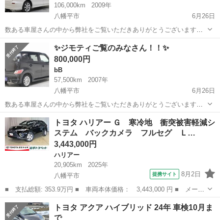
106,000km
2009年
八幡平市
6月26日
数ある車屋さんの中から弊社をご覧いただきありがとうございます！
オトロン盛岡店と申します✨ 東北3店舗目、オトロン最北端のお店とし
岩手
八幡平市
エスティマ
車両
✨ジモティご覧のみなさん！！✨
て、2024年4月1日にオープンしました❤️‍🔥 春が過ぎ、夏が待ち遠しい
800,000円
今...
bB
57,500km
2007年
八幡平市
6月26日
数ある車屋さんの中から弊社をご覧いただきありがとうございます！
オトロン盛岡店と申します✨ 東北3店舗目、オトロン最北端のお店とし
岩手
八幡平市
bB
ご覧
トヨタ ハリアー Ｇ 寒冷地 衝突被害軽減シ
て、2024年4月1日にオープンしました❤️‍🔥 春が過ぎ、夏が待ち遠しい
ステム バックカメラ フルセグ Ｌ…
今...
3,443,000円
ハリアー
20,905km
2025年
8月2日
提携サイト
八幡平市
■ 支払総額: 353.9万円 ■ 車両本体価格： 3,443,000 円 ■ メーカ
ー名： トヨタ ■ 車種名： ハリアー ■ グレード名： Ｇ 寒冷
岩手
八幡平市
ハリアー
トヨタ アクア ハイブリッド 24年 車検10月ま
地 衝突被害軽減システム バックカメラ フルセグ ＬＥＤヘッド
で
ランプ ...