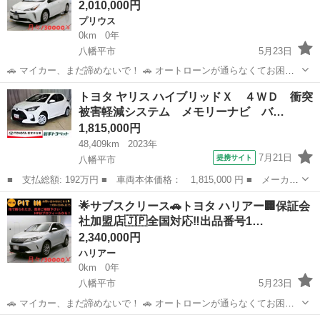
2,010,000円
プリウス
0km
0年
八幡平市
5月23日
🚗 マイカー、まだ諦めないで！ 🚗 オートローンが通らなくてお困り
の方へ。 当店独自の「サブスクリース」で、ご希望のお車に乗りませ
岩手
八幡平市
プリウス
車両
トヨタ ヤリス ハイブリッドＸ ４ＷＤ 衝突
んか？ ​🚘 【車両詳細】 🚘 ■ トヨタ プリウス ■ 年式：令和2年 ■ 走行
被害軽減システム メモリーナビ バ…
距離：48...
1,815,000円
48,409km
2023年
7月21日
提携サイト
八幡平市
■ 支払総額: 192万円 ■ 車両本体価格： 1,815,000 円 ■ メーカー
名： トヨタ ■ 車種名： ヤリス ■ グレード名： ハイブリッド
岩手
八幡平市
トヨタ
︎🌟サブスクリース🚗トヨタ ハリアー🏢保証会
Ｘ ４ＷＤ 衝突被害軽減システム メモリーナビ バックカメラ
社加盟店🇯🇵全国対応‼️出品番号1…
スマートキ...
2,340,000円
ハリアー
0km
0年
八幡平市
5月23日
🚗 マイカー、まだ諦めないで！ 🚗 オートローンが通らなくてお困り
の方へ。 当店独自の「サブスクリース」で、ご希望のお車に乗りませ