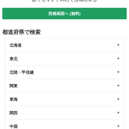
投稿画面へ (無料)
都道府県で検索
北海道
東北
北陸・甲信越
関東
東海
関西
中国