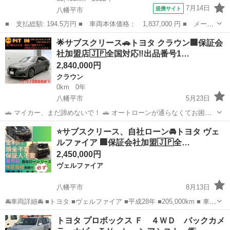
7月14日
提携サイト
八幡平市
■ 支払総額: 194.5万円 ■ 車両本体価格： 1,837,000 円 ■ メーカ
ー名： トヨタ ■ 車種名： アクア ■ グレード名： Ｘ ４Ｗ
岩手
八幡平市
アクア
︎🌟サブスクリース🚗トヨタ クラウン🏢保証会
Ｄ 寒冷地 衝突被害軽減システム メモリーナビ バックカメラ
社加盟店🇯🇵全国対応‼️出品番号1…
ＬＥＤヘッ...
2,840,000円
クラウン
0km
0年
八幡平市
5月23日
🚗 マイカー、まだ諦めないで！ 🚗 オートローンが通らなくてお困り
の方へ。 当店独自の「サブスクリース」で、ご希望のお車に乗りませ
岩手
八幡平市
クラウン
車両
⭐️サブスクリース、自社ローン🚘️トヨタ ヴェ
んか？ ​🚘 【車両詳細】 🚘 ■ トヨタ クラウン ■ 年式：平成30年 ■ 走行
ルファイア 🏢保証会社加盟🇯🇵全…
距離：5...
2,450,000円
ヴェルファイア
八幡平市
8月13日
🚘車両詳細🚘 ■トヨタ ■ヴェルファイア ■平成28年 ■205,000km ■ 車検
2年付 ■月々30.000円 🚙車両装備🚙 ■ナビ ■TV ■バックカメラ ■ドラ
岩手
八幡平市
ヴェルファイア
車両
トヨタ プロボックス Ｆ ４ＷＤ バックカメ
イブレコーダー ■エンジンプッシュスタート ■ETC...