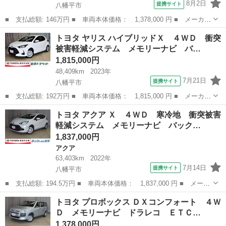
8月2日
提携サイト
八幡平市
■ 支払総額: 146万円 ■ 車両本体価格： 1,378,000 円 ■ メーカー
名： トヨタ ■ 車種名： プロボックス ■ グレード名： ＤＸコ
岩手
八幡平市
トヨタ
トヨタ ヤリス ハイブリッドＸ ４ＷＤ 衝突
ンフォート ４ＷＤ メモリーナビ ドラレコ ＥＴＣ キーレス
被害軽減システム メモリーナビ バ…
横滑り防止...
1,815,000円
48,409km
2023年
7月21日
提携サイト
八幡平市
■ 支払総額: 192万円 ■ 車両本体価格： 1,815,000 円 ■ メーカー
名： トヨタ ■ 車種名： ヤリス ■ グレード名： ハイブリッド
岩手
八幡平市
トヨタ
トヨタ アクア Ｘ ４ＷＤ 寒冷地 衝突被害
Ｘ ４ＷＤ 衝突被害軽減システム メモリーナビ バックカメラ
軽減システム メモリーナビ バック…
スマートキ...
1,837,000円
アクア
63,403km
2022年
7月14日
提携サイト
八幡平市
■ 支払総額: 194.5万円 ■ 車両本体価格： 1,837,000 円 ■ メーカ
ー名： トヨタ ■ 車種名： アクア ■ グレード名： Ｘ ４Ｗ
岩手
八幡平市
アクア
トヨタ プロボックス ＤＸコンフォート ４Ｗ
Ｄ 寒冷地 衝突被害軽減システム メモリーナビ バックカメラ
Ｄ メモリーナビ ドラレコ ＥＴＣ…
ＬＥＤヘッ...
1,378,000円