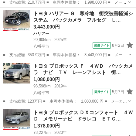
■ 支払総額: 210.7万円 ■ 車両本体価格： 1,998,000 円 ■ メーカ
ー名： トヨタ ■ 車種名： カローラ ■ グレード名： ハイブリ
岩手
八幡平市
その他
トヨタ ハリアー Ｇ 寒冷地 衝突被害軽減シ
ッド Ｓ ４ＷＤ 寒冷地 衝突被害軽減システム メモリーナビ
ステム バックカメラ フルセグ Ｌ…
バックカ...
3,443,000円
ハリアー
20,905km
2025年
8月2日
提携サイト
八幡平市
■ 支払総額: 353.9万円 ■ 車両本体価格： 3,443,000 円 ■ メーカ
ー名： トヨタ ■ 車種名： ハリアー ■ グレード名： Ｇ 寒冷
岩手
八幡平市
ハリアー
トヨタ プロボックス Ｆ ４ＷＤ バックカメ
地 衝突被害軽減システム バックカメラ フルセグ ＬＥＤヘッド
ラ ナビ ＴＶ レーンアシスト 衝…
ランプ ...
1,080,000円
93,598km
2019年
5月7日
提携サイト
八幡平市
■ 支払総額: 123万円 ■ 車両本体価格： 1,080,000 円 ■ メーカー
名： トヨタ ■ 車種名： プロボックス ■ グレード名： Ｆ ４
岩手
八幡平市
トヨタ
トヨタ プロボックス ＤＸコンフォート ４Ｗ
ＷＤ バックカメラ ナビ ＴＶ レーンアシスト 衝突被害軽減シ
Ｄ メモリーナビ ドラレコ ＥＴＣ…
ステム オ...
1,378,000円
78,227km
2020年