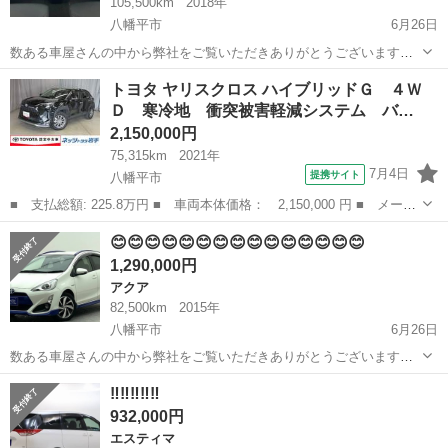
105,500km
2018年
八幡平市
6月26日
数ある車屋さんの中から弊社をご覧いただきありがとうございます！
オトロン盛岡店と申します✨ 東北3店舗目、オトロン最北端のお店とし
岩手
八幡平市
その他
車両
トヨタ ヤリスクロス ハイブリッドＧ ４Ｗ
て、2024年4月1日にオープンしました❤️‍🔥 春が過ぎ、夏が待ち遠しい
Ｄ 寒冷地 衝突被害軽減システム バ…
今...
2,150,000円
75,315km
2021年
7月4日
提携サイト
八幡平市
■ 支払総額: 225.8万円 ■ 車両本体価格： 2,150,000 円 ■ メーカ
ー名： トヨタ ■ 車種名： ヤリスクロス ■ グレード名： ハイ
岩手
八幡平市
トヨタ
😊😊😊😊😊😊😊😊😊😊😊😊😊😊😊
ブリッドＧ ４ＷＤ 寒冷地 衝突被害軽減システム バックカメ
1,290,000円
ラ ＬＥＤ...
アクア
82,500km
2015年
八幡平市
6月26日
数ある車屋さんの中から弊社をご覧いただきありがとうございます！
オトロン盛岡店と申します✨ 東北3店舗目、オトロン最北端のお店とし
岩手
八幡平市
アクア
車両
‼️‼️‼️‼️‼️
て、2024年4月1日にオープンしました❤️‍🔥 春が過ぎ、夏が待ち遠しい
932,000円
今...
エスティマ