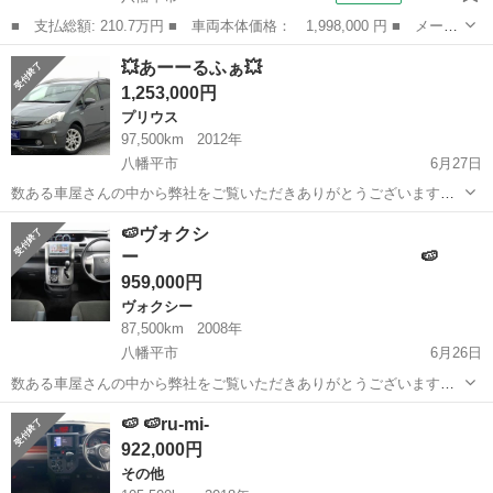
■ 支払総額: 210.7万円 ■ 車両本体価格： 1,998,000 円 ■ メーカ
ー名： トヨタ ■ 車種名： カローラ ■ グレード名： ハイブリ
岩手
八幡平市
その他
💥あーーるふぁ💥
ッド Ｓ ４ＷＤ 寒冷地 衝突被害軽減システム メモリーナビ
1,253,000円
バックカ...
プリウス
97,500km
2012年
八幡平市
6月27日
数ある車屋さんの中から弊社をご覧いただきありがとうございます！
オトロン盛岡店と申します✨ 東北3店舗目、オトロン最北端のお店とし
岩手
八幡平市
プリウス
車両
🍉ヴォクシ
て、2024年4月1日にオープンしました❤️‍🔥 春が過ぎ、夏が待ち遠しい
ー 🍉
今...
959,000円
ヴォクシー
87,500km
2008年
八幡平市
6月26日
数ある車屋さんの中から弊社をご覧いただきありがとうございます！
オトロン盛岡店と申します✨ 東北3店舗目、オトロン最北端のお店とし
岩手
八幡平市
ヴォクシー
車両
🍉 🍉ru-mi-
て、2024年4月1日にオープンしました❤️‍🔥 春が過ぎ、夏が待ち遠しい
922,000円
今...
その他