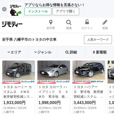
アプリならお得な情報を見逃さない！
インストール
アプリで開く
岩手県
検索
ログイン
投稿
岩手県 八幡平市のトヨタの中古車
人気キーワード
エリア
ジャンル
詳細
新着順
トヨタ ルーミー カ
トヨタ カローラ ハ
トヨタ ハリアー
ト
スタムＧ ４ＷＤ
イブリッド Ｓ ４
Ｇ 寒冷地 衝突被
ス
衝突被害軽減システ
ＷＤ 寒冷地 衝突
害軽減システム バ
ッ
ム メモリーナビ
被害軽減システム
ックカメラ フルセ
Ｔ
1,933,000円
1,998,000円
3,443,000円
1,
バックカメラ 両側
メモリーナビ バッ
グ ＬＥＤヘッドラ
ト
21,950km / 2021年
33,545km / 2021年
20,905km / 2025年
93,
電動スライド フル
クカメラ ＬＥＤヘ
ンプ アルミホイー
ス
八幡平市
八幡平市
八幡平市
八