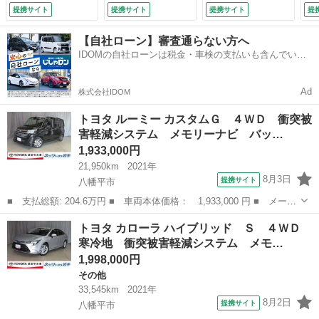
セグ ＬＥＤヘッド
ッドランプ アルミ
ル スマートキー
ッ
提携サイト
提携サイト
提携サイト
提
ランプ アルミホイ
ホイール ドラレ
オートクルーズコン
ー
ール スマートキ
コ スマートキー
トロール ＥＴＣ
ス
【自社ローン】審査通らない方へ
ー オートクルーズ
オートクルーズコン
盗難防止装置 電動
格
IDOMの自社ローンは税金・車検の支払いも含んでいる
コントロール アイ
トロール アイドリ
シート キーレス
Ｔ
ので毎月の支払額は一定
ドリングストップ
ングストップ ＥＴ
横滑り防止機能
Ｓ
盗難防止装置 （車
Ｃ 盗難防止装置
（検10.2）
エ
Ad
株式会社IDOM
検整備付）
（車検整備付）
備
トヨタ ルーミー カスタムＧ ４ＷＤ 衝突被
害軽減システム メモリーナビ バッ…
1,933,000円
21,950km
2021年
8月3日
提携サイト
八幡平市
■ 支払総額: 204.6万円 ■ 車両本体価格： 1,933,000 円 ■ メーカ
ー名： トヨタ ■ 車種名： ルーミー ■ グレード名： カスタム
岩手
八幡平市
トヨタ
トヨタ カローラ ハイブリッド Ｓ ４ＷＤ
Ｇ ４ＷＤ 衝突被害軽減システム メモリーナビ バックカメラ
寒冷地 衝突被害軽減システム メモ…
両側電動...
1,998,000円
その他
33,545km
2021年
8月2日
提携サイト
八幡平市