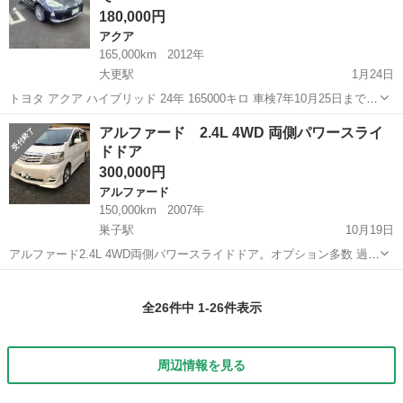
180,000円
アクア
165,000km
2012年
大更駅
1月24日
トヨタ アクア ハイブリッド 24年 165000キロ 車検7年10月25日まで
さすがのアクアでガソリンがなかなか減りません。通勤などに最適で
岩手
八幡平市
大更駅
アクア
ハイブリッド
アルファード 2.4L 4WD 両側パワースライ
す。 ナビは音楽が聴ければ良いので、とりあえず付けました。地図は
ドドア
使えませんがB...
300,000円
アルファード
150,000km
2007年
巣子駅
10月19日
アルファード2.4L 4WD両側パワースライドドア。オプション多数 過走
行ではありますがミッションエンジン共に好調です。エアコンも良好
岩手
八幡平市
巣子駅
アルファード
車両
です。 詳細に関してはどんどんメール下さい。 値引きも可能ですので
全26件中 1-26件表示
相談下さい...
周辺情報を見る