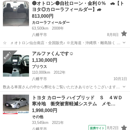
岩手
八幡平市
その他
🔵オトロン🔵自社ローン・金利０% 🚗【ト
ラック ＭＴ ナビ ＴＶ エアコン パワーウィンドウ 運転席エ
ヨタ◎カローラフィールダー】🚙
アバッグ ...
813,000円
カローラフィールダー
63,500km
2008年
八幡平市
8月8日
☆ ♬オトロン仙台南店・全国販売♪ ※北海道・沖縄県・離島除く 金
利0％!!!(^.^)/~~~ ＼今すぐ問合せよう／ ☆カローラフィールダー
岩手
八幡平市
カローラフィールダー
オトロン
アルファくんです☺️
１．８Ｓ エアロツアラー☆ ここをチ...
1,130,000円
プリウス
110,000km
2012年
八幡平市
10月1日
数ある車屋さんの中から弊社をご覧いただきありがとうございます！
オトロン盛岡店と申します✨ 東北3店舗目、オトロン最北端のお店とし
岩手
八幡平市
プリウス
車両
トヨタ カローラ ハイブリッド Ｓ ４ＷＤ
て、2024年4月1日にオープンしました❤️‍🔥 今年は猛暑の日が続きま
寒冷地 衝突被害軽減システム メモ…
し...
1,998,000円
その他
33,545km
2021年
8月2日
提携サイト
八幡平市