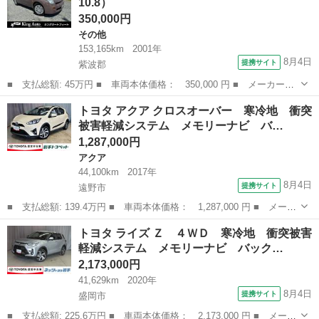
10.8）
納ミラー ベ...
350,000円
その他
153,165km
2001年
8月4日
提携サイト
紫波郡
■ 支払総額: 45万円 ■ 車両本体価格： 350,000 円 ■ メーカー
名： トヨタ ■ 車種名： ＷｉＬＬ Ｖｉ ■ グレード名： ベース
岩手
紫波郡
その他
トヨタ アクア クロスオーバー 寒冷地 衝突
グレード ■ 排気量： 1300cc ■ ドア枚数： 4D ■ ミッショ
被害軽減システム メモリーナビ バ…
ン：...
1,287,000円
アクア
44,100km
2017年
8月4日
提携サイト
遠野市
■ 支払総額: 139.4万円 ■ 車両本体価格： 1,287,000 円 ■ メーカ
ー名： トヨタ ■ 車種名： アクア ■ グレード名： クロスオー
岩手
遠野市
アクア
トヨタ ライズ Ｚ ４ＷＤ 寒冷地 衝突被害
バー 寒冷地 衝突被害軽減システム メモリーナビ バックカメ
軽減システム メモリーナビ バック…
ラ フルセ...
2,173,000円
41,629km
2020年
8月4日
提携サイト
盛岡市
■ 支払総額: 225.6万円 ■ 車両本体価格： 2,173,000 円 ■ メーカ