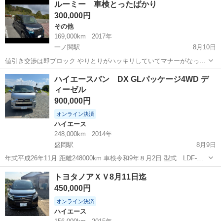
ルーミー 車検とったばかり
300,000円
その他
169,000km
2017年
一ノ関駅
8月10日
値引き交渉は即ブロック やりとりがハッキリしていてマナーがなって
る人歓迎 面倒くさい人、曖昧な計画な人とは取引しません まだありま
岩手
一関市
一ノ関駅
その他
ハイエースバン DX GLパッケージ4WD デ
すか？→返事しません 外国人バイヤーお断り 名義変更まで3万円預か
ィーゼル
り 支払い→名義変更→預か...
900,000円
オンライン決済
ハイエース
248,000km
2014年
盛岡駅
8月9日
年式平成26年11月 距離248000km 車検令和9年８月2日 型式 LDF-
KDH206V 4WD、ディーゼル、オートマ、バックカメラ、ETC、TV、
岩手
盛岡市
盛岡駅
ハイエース
トヨタノアＸＶ8月11日迄
アルミ、などなど 車検取立てです。 整備工場にて法定整備後に車検取
450,000円
得...
オンライン決済
ハイエース