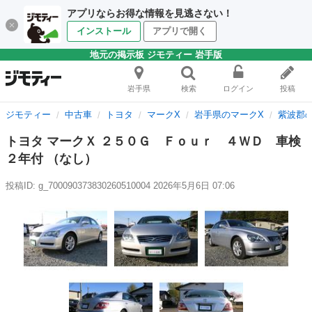
アプリならお得な情報を見逃さない！
インストール
アプリで開く
地元の掲示板 ジモティー 岩手版
岩手県
検索
ログイン
投稿
ジモティー
中古車
トヨタ
マークX
岩手県のマークX
紫波郡
トヨタ マークＸ ２５０Ｇ Ｆｏｕｒ ４ＷＤ 車検
２年付 （なし）
投稿ID: g_700090373830260510004
2026年5月6日 07:06