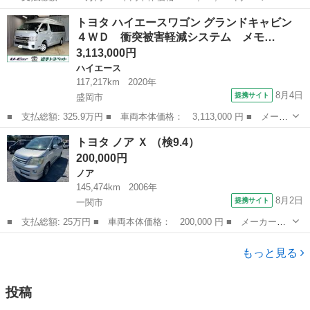
ー名： トヨタ ■ 車種名： ライズ ■ グレード名： Ｚ ４Ｗ
岩手
盛岡市
トヨタ
トヨタ ハイエースワゴン グランドキャビン
Ｄ 寒冷地 衝突被害軽減システム メモリーナビ バックカメラ
４ＷＤ 衝突被害軽減システム メモ…
フルセグ ...
3,113,000円
ハイエース
117,217km
2020年
8月4日
提携サイト
盛岡市
■ 支払総額: 325.9万円 ■ 車両本体価格： 3,113,000 円 ■ メーカ
ー名： トヨタ ■ 車種名： ハイエースワゴン ■ グレード名：
岩手
盛岡市
ハイエース
トヨタ ノア Ｘ （検9.4）
グランドキャビン ４ＷＤ 衝突被害軽減システム メモリーナビ
200,000円
バックカ...
ノア
145,474km
2006年
8月2日
提携サイト
一関市
■ 支払総額: 25万円 ■ 車両本体価格： 200,000 円 ■ メーカー
名： トヨタ ■ 車種名： ノア ■ グレード名： Ｘ ■ 排気
岩手
一関市
ノア
量： 2000cc ■ ドア枚数： 5D ■ ミッション： コラムAT ■ 店
もっと見る
舗...
投稿