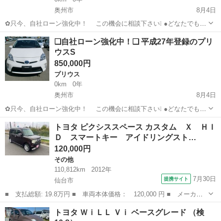
奥州市
8月4日
✿只今、自社ローン強化中！ この機会に相談下さい❕ ●どなたでも自
社ローン対応可能です● ・勤続年数の短い方や自営業
岩手
奥州市
ヴィッツ
車両
❑自社ローン強化中！❑ 平成27年登録のプリ
の方 ・パートやアルバイト勤務の主婦の方や派遣社員の方 ・自...
ウスS
850,000円
プリウス
0km
0年
奥州市
8月4日
✿只今、自社ローン強化中！ この機会に相談下さい❕ ●どなたでも自
社ローン対応可能です● ・勤続年数の短い方や自営業
岩手
奥州市
プリウス
トヨタ ピクシススペース カスタム Ｘ ＨＩ
の方 ・パートやアルバイト勤務の主婦の方や派遣社員の方 ・自...
Ｄ スマートキー アイドリングスト…
120,000円
その他
110,812km
2012年
7月30日
提携サイト
仙台市
■ 支払総額: 19.8万円 ■ 車両本体価格： 120,000 円 ■ メーカー
名： トヨタ ■ 車種名： ピクシススペース ■ グレード名： カ
宮城
仙台市
その他
トヨタ ＷｉＬＬ Ｖｉ ベースグレード （検
スタム Ｘ ＨＩＤ スマートキー アイドリングストップ 電動格