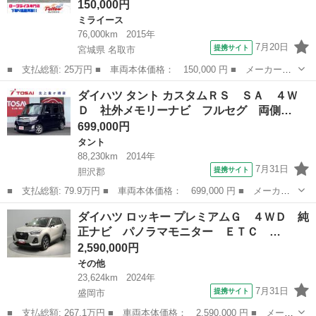
150,000円
ミライース
76,000km
2015年
7月20日
提携サイト
宮城県 名取市
■ 支払総額: 25万円 ■ 車両本体価格： 150,000 円 ■ メーカー
名： ダイハツ ■ 車種名： ミライース ■ グレード名： Ｌ Ｂ
宮城
名取市
ミライース
ダイハツ タント カスタムＲＳ ＳＡ ４Ｗ
ｌｕｅｔｏｏｔｈオーディオ フルセグＴＶ ＥＴＣ 電動格納ミラ
Ｄ 社外メモリーナビ フルセグ 両側…
ー パワーウィン...
699,000円
タント
88,230km
2014年
7月31日
提携サイト
胆沢郡
■ 支払総額: 79.9万円 ■ 車両本体価格： 699,000 円 ■ メーカー
名： ダイハツ ■ 車種名： タント ■ グレード名： カスタムＲ
岩手
胆沢郡
タント
ダイハツ ロッキー プレミアムＧ ４ＷＤ 純
Ｓ ＳＡ ４ＷＤ 社外メモリーナビ フルセグ 両側パワースライ
正ナビ パノラマモニター ＥＴＣ …
ドドア スマ...
2,590,000円
その他
23,624km
2024年
7月31日
提携サイト
盛岡市
■ 支払総額: 267.1万円 ■ 車両本体価格： 2,590,000 円 ■ メーカ