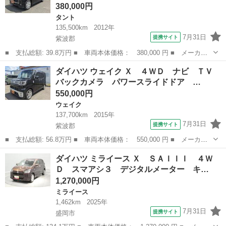
380,000円
タント
135,500km
2012年
7月31日
提携サイト
紫波郡
■ 支払総額: 39.8万円 ■ 車両本体価格： 380,000 円 ■ メーカー
名： ダイハツ ■ 車種名： タント ■ グレード名： カスタムＲ
岩手
紫波郡
タント
ダイハツ ウェイク Ｘ ４ＷＤ ナビ ＴＶ
Ｓ ４ＷＤ 純正ナビ ＴＶ パワースライドドア エンジンスター
バックカメラ パワースライドドア …
ター ＨＩＤ...
550,000円
ウェイク
137,700km
2015年
7月31日
提携サイト
紫波郡
■ 支払総額: 56.8万円 ■ 車両本体価格： 550,000 円 ■ メーカー
名： ダイハツ ■ 車種名： ウェイク ■ グレード名： Ｘ ４Ｗ
岩手
紫波郡
ウェイク
ダイハツ ミライース Ｘ ＳＡＩＩＩ ４Ｗ
Ｄ ナビ ＴＶ バックカメラ パワースライドドア ターボ ＬＥ
Ｄ スマアシ３ デジタルメーター キ…
Ｄヘッドライ...
1,270,000円
ミライース
1,462km
2025年
7月31日
提携サイト
盛岡市