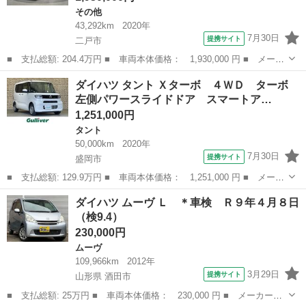
その他
43,292km
2020年
7月30日
提携サイト
二戸市
■ 支払総額: 204.4万円 ■ 車両本体価格： 1,930,000 円 ■ メーカ
ー名： ダイハツ ■ 車種名： ロッキー ■ グレード名： プレミ
岩手
二戸市
その他
ダイハツ タント Ｘターボ ４ＷＤ ターボ
アム ４ＷＤ ナビ パノラマモニター アダプティブクルーズコン
左側パワースライドドア スマートア…
トロール...
1,251,000円
タント
50,000km
2020年
7月30日
提携サイト
盛岡市
■ 支払総額: 129.9万円 ■ 車両本体価格： 1,251,000 円 ■ メーカ
ー名： ダイハツ ■ 車種名： タント ■ グレード名： Ｘター
岩手
盛岡市
タント
ダイハツ ムーヴ Ｌ ＊車検 Ｒ９年４月８日
ボ ４ＷＤ ターボ 左側パワースライドドア スマートアシスト
（検9.4）
衝突回避支...
230,000円
ムーヴ
109,966km
2012年
3月29日
提携サイト
山形県 酒田市
■ 支払総額: 25万円 ■ 車両本体価格： 230,000 円 ■ メーカー