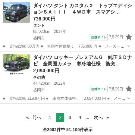
名： ダイハツ ■ 車種名： ミラ ■ グレード名： Ｘリミテッ
岩手
紫波郡
ミラ
ダイハツ タント カスタムＸ トップエディシ
ド ＥＲ ４ＷＤ キーレスエントリー ＣＶＴ 盗難防止システ
ョンＳＡＩＩＩ ４ＷＤ車 スマアシ…
ム ＡＢＳ ＣＤ 衝...
736,000円
タント
95,023km
2017年
7月29日
提携サイト
盛岡市
■ 支払総額: 80万円 ■ 車両本体価格： 736,000 円 ■ メーカー
名： ダイハツ ■ 車種名： タント ■ グレード名： カスタム
岩手
盛岡市
タント
ダイハツ ロッキー プレミアムＧ 純正ＳＤナ
Ｘ トップエディションＳＡＩＩＩ ４ＷＤ車 スマアシＩＩＩ Ｌ
ビ 全周囲カメラ 寒冷地仕様 衝突…
ＥＤヘッドランプ ...
2,094,000円
その他
47,420km
2022年
7月29日
提携サイト
盛岡市
■ 支払総額: 219.9万円 ■ 車両本体価格： 2,094,000 円 ■ メーカ
ー名： ダイハツ ■ 車種名： ロッキー ■ グレード名： プレミ
岩手
盛岡市
その他
アムＧ 純正ＳＤナビ 全周囲カメラ 寒冷地仕様 衝突被害軽減シ
ステム ...
前へ
1
2
3
4
...
次へ
全2002件中 51-100件表示