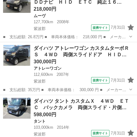
ＤＤナビ ＨＩＤ ＥＴＣ 純正１６…
クプレイヤー接続...
218,000円
ムーヴ
127,700km
2008年
7月31日
提携サイト
紫波郡
■ 支払総額: 26.8万円 ■ 車両本体価格： 218,000 円 ■ メーカー
名： ダイハツ ■ 車種名： ムーヴ ■ グレード名： カスタム
岩手
紫波郡
ムーヴ
ダイハツ アトレーワゴン カスタムターボＲ
ＲＳ ４ＷＤ ＨＤＤナビ ＨＩＤ ＥＴＣ 純正１６ＡＷ スマー
Ｓ ４ＷＤ 両側スライドドア ＨＩＤ…
トキー ■ ...
300,000円
アトレーワゴン
112,600km
2007年
7月31日
提携サイト
紫波郡
■ 支払総額: 35万円 ■ 車両本体価格： 300,000 円 ■ メーカー
名： ダイハツ ■ 車種名： アトレーワゴン ■ グレード名： カ
岩手
紫波郡
アトレーワゴン
ダイハツ タント カスタムＸ ４ＷＤ ＥＴ
スタムターボＲＳ ４ＷＤ 両側スライドドア ＨＩＤ ＥＴＣ キ
Ｃ バックカメラ 両側スライド・片側…
ーレス ■ 排気...
598,000円
タント
103,000km
2014年
7月31日
提携サイト
紫波郡