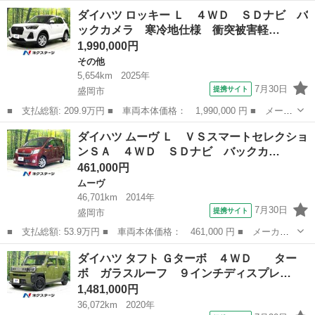
名： ダイハツ ■ 車種名： ムーヴ ■ グレード名： Ｌ ＊車
山形
酒田市
ムーヴ
ダイハツ ロッキー Ｌ ４ＷＤ ＳＤナビ バ
検 Ｒ９年４月８日 ■ 排気量： 660cc ■ ドア枚数： 5D ■ ミッ
ックカメラ 寒冷地仕様 衝突被害軽…
ショ...
1,990,000円
その他
5,654km
2025年
7月30日
提携サイト
盛岡市
■ 支払総額: 209.9万円 ■ 車両本体価格： 1,990,000 円 ■ メーカ
ー名： ダイハツ ■ 車種名： ロッキー ■ グレード名： Ｌ ４
岩手
盛岡市
その他
ダイハツ ムーヴ Ｌ ＶＳスマートセレクショ
ＷＤ ＳＤナビ バックカメラ 寒冷地仕様 衝突被害軽減システ
ンＳＡ ４ＷＤ ＳＤナビ バックカ…
ム 禁煙車...
461,000円
ムーヴ
46,701km
2014年
7月30日
提携サイト
盛岡市
■ 支払総額: 53.9万円 ■ 車両本体価格： 461,000 円 ■ メーカー
名： ダイハツ ■ 車種名： ムーヴ ■ グレード名： Ｌ ＶＳス
岩手
盛岡市
ムーヴ
ダイハツ タフト Ｇターボ ４ＷＤ ター
マートセレクションＳＡ ４ＷＤ ＳＤナビ バックカメラ ＥＴ
ボ ガラスルーフ ９インチディスプレ…
Ｃ ドライブレ...
1,481,000円
36,072km
2020年