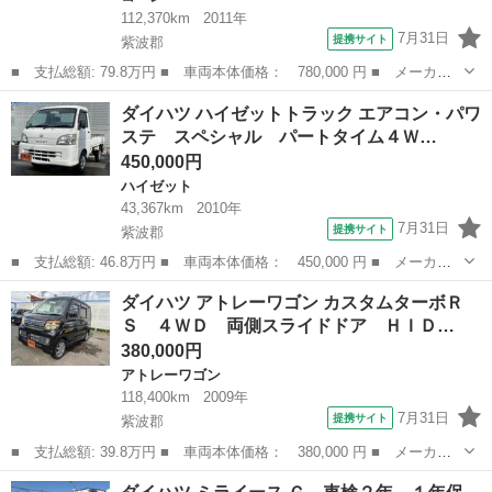
112,370km
2011年
7月31日
提携サイト
紫波郡
■ 支払総額: 79.8万円 ■ 車両本体価格： 780,000 円 ■ メーカー
名： ダイハツ ■ 車種名： コペン ■ グレード名： アクティブ
岩手
紫波郡
コペン
ダイハツ ハイゼットトラック エアコン・パワ
トップ 電動オープン シートヒーター ＥＴＣ キーレス ■ 排気
ステ スペシャル パートタイム４Ｗ…
量： 66...
450,000円
ハイゼット
43,367km
2010年
7月31日
提携サイト
紫波郡
■ 支払総額: 46.8万円 ■ 車両本体価格： 450,000 円 ■ メーカー
名： ダイハツ ■ 車種名： ハイゼットトラック ■ グレード
岩手
紫波郡
ハイゼット
ダイハツ アトレーワゴン カスタムターボＲ
名： エアコン・パワステ スペシャル パートタイム４ＷＤ純正ス
Ｓ ４ＷＤ 両側スライドドア ＨＩＤ…
ピーカー内蔵ＡＭ...
380,000円
アトレーワゴン
118,400km
2009年
7月31日
提携サイト
紫波郡
■ 支払総額: 39.8万円 ■ 車両本体価格： 380,000 円 ■ メーカー
名： ダイハツ ■ 車種名： アトレーワゴン ■ グレード名： カ
岩手
紫波郡
アトレーワゴン