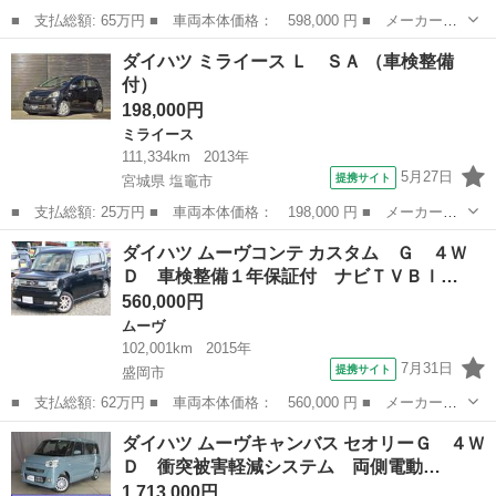
■ 支払総額: 65万円 ■ 車両本体価格： 598,000 円 ■ メーカー
名： ダイハツ ■ 車種名： タント ■ グレード名： カスタム
岩手
紫波郡
タント
ダイハツ ミライース Ｌ ＳＡ （車検整備
Ｘ ４ＷＤ ＥＴＣ バックカメラ 両側スライド・片側電動 ナ
付）
ビ ＴＶ 衝突被害軽...
198,000円
ミライース
111,334km
2013年
5月27日
提携サイト
宮城県 塩竈市
■ 支払総額: 25万円 ■ 車両本体価格： 198,000 円 ■ メーカー
名： ダイハツ ■ 車種名： ミライース ■ グレード名： Ｌ Ｓ
宮城
塩竈市
ミライース
ダイハツ ムーヴコンテ カスタム Ｇ ４Ｗ
Ａ ■ 排気量： 660cc ■ ドア枚数： 5D ■ ミッション： CVT ...
Ｄ 車検整備１年保証付 ナビＴＶＢｌ…
560,000円
ムーヴ
102,001km
2015年
7月31日
提携サイト
盛岡市
■ 支払総額: 62万円 ■ 車両本体価格： 560,000 円 ■ メーカー
名： ダイハツ ■ 車種名： ムーヴコンテ ■ グレード名： カス
岩手
盛岡市
ムーヴ
ダイハツ ムーヴキャンバス セオリーＧ ４Ｗ
タム Ｇ ４ＷＤ 車検整備１年保証付 ナビＴＶＢｌｕｅｔｏｏｔ
Ｄ 衝突被害軽減システム 両側電動…
ｈオーディオ Ａ...
1,713,000円