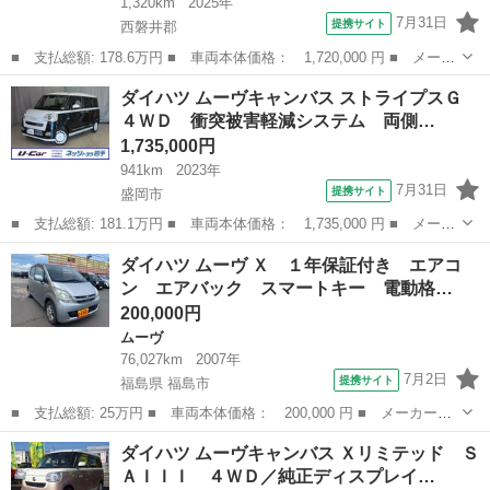
1,320km
2025年
7月31日
提携サイト
西磐井郡
■ 支払総額: 178.6万円 ■ 車両本体価格： 1,720,000 円 ■ メーカ
ー名： ダイハツ ■ 車種名： ムーヴキャンバス ■ グレード
岩手
西磐井郡
ダイハツ
ダイハツ ムーヴキャンバス ストライプスＧ
名： セオリーＧ ４ＷＤ スマホ連携ディスプレイオーディオ バ
４ＷＤ 衝突被害軽減システム 両側…
ックモニター...
1,735,000円
941km
2023年
7月31日
提携サイト
盛岡市
■ 支払総額: 181.1万円 ■ 車両本体価格： 1,735,000 円 ■ メーカ
ー名： ダイハツ ■ 車種名： ムーヴキャンバス ■ グレード
岩手
盛岡市
ダイハツ
ダイハツ ムーヴ Ｘ １年保証付き エアコ
名： ストライプスＧ ４ＷＤ 衝突被害軽減システム 両側電動ス
ン エアバック スマートキー 電動格…
ライド ＬＥ...
200,000円
ムーヴ
76,027km
2007年
7月2日
提携サイト
福島県 福島市
■ 支払総額: 25万円 ■ 車両本体価格： 200,000 円 ■ メーカー
名： ダイハツ ■ 車種名： ムーヴ ■ グレード名： Ｘ １年保
福島
福島市
ムーヴ
ダイハツ ムーヴキャンバス Ｘリミテッド Ｓ
証付き エアコン エアバック スマートキー 電動格納ミラー 盗
ＡＩＩＩ ４ＷＤ／純正ディスプレイ…
難防止装置 ＣＤ...