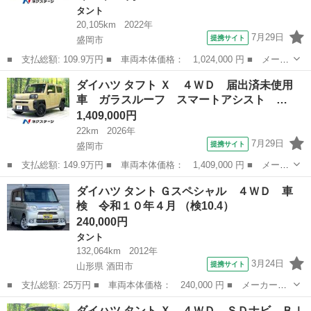
タント
20,105km
2022年
7月29日
提携サイト
盛岡市
■ 支払総額: 109.9万円 ■ 車両本体価格： 1,024,000 円 ■ メーカ
ー名： ダイハツ ■ 車種名： タント ■ グレード名： Ｌ 禁煙
岩手
盛岡市
タント
ダイハツ タフト Ｘ ４ＷＤ 届出済未使用
車 ＬＥＤヘッドライト エアコン オートライト ＣＤ再生 １４
車 ガラスルーフ スマートアシスト …
インチホ...
1,409,000円
22km
2026年
7月29日
提携サイト
盛岡市
■ 支払総額: 149.9万円 ■ 車両本体価格： 1,409,000 円 ■ メーカ
ー名： ダイハツ ■ 車種名： タフト ■ グレード名： Ｘ ４Ｗ
岩手
盛岡市
ダイハツ
ダイハツ タント Ｇスペシャル ４ＷＤ 車
Ｄ 届出済未使用車 ガラスルーフ スマートアシスト コーナーセ
検 令和１０年４月 （検10.4）
ンサー ...
240,000円
タント
132,064km
2012年
3月24日
提携サイト
山形県 酒田市
■ 支払総額: 25万円 ■ 車両本体価格： 240,000 円 ■ メーカー
名： ダイハツ ■ 車種名： タント ■ グレード名： Ｇスペシャ
山形
酒田市
タント
ダイハツ タント Ｘ ４ＷＤ ＳＤナビ Ｂｌ