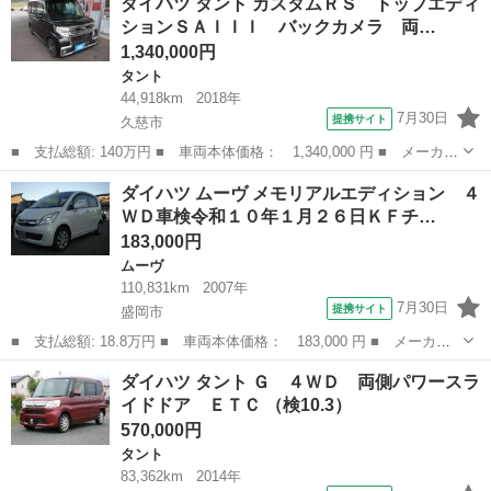
ダイハツ タント カスタムＲＳ トップエディ
ブレコーダー ＥＴＣ キーレスエントリー 電動格納ミラー Ａ
ションＳＡＩＩＩ バックカメラ 両…
Ｔ 盗難防止システ...
1,340,000円
タント
44,918km
2018年
7月30日
提携サイト
久慈市
■ 支払総額: 140万円 ■ 車両本体価格： 1,340,000 円 ■ メーカー
名： ダイハツ ■ 車種名： タント ■ グレード名： カスタムＲ
岩手
久慈市
タント
ダイハツ ムーヴ メモリアルエディション ４
Ｓ トップエディションＳＡＩＩＩ バックカメラ 両側電動スライ
ＷＤ車検令和１０年１月２６日ＫＦチ…
ドドア ナ...
183,000円
ムーヴ
110,831km
2007年
7月30日
提携サイト
盛岡市
■ 支払総額: 18.8万円 ■ 車両本体価格： 183,000 円 ■ メーカー
名： ダイハツ ■ 車種名： ムーヴ ■ グレード名： メモリアル
岩手
盛岡市
ムーヴ
ダイハツ タント Ｇ ４ＷＤ 両側パワースラ
エディション ４ＷＤ車検令和１０年１月２６日ＫＦチェーンベルト
イドドア ＥＴＣ （検10.3）
キーレスＡＢ...
570,000円
タント
83,362km
2014年