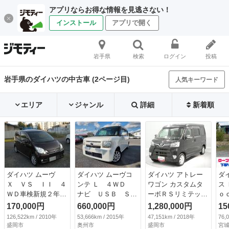
アプリならお得な情報を見逃さない！
インストール
アプリで開く
岩手県
検索
ログイン
投稿
岩手県のダイハツの中古車 (2ページ目)
人気キーワード
エリア
ジャンル
詳細
新着順
ダイハツ ムーヴ
ダイハツ ムーヴコ
ダイハツ アトレー
ダ
Ｘ ＶＳ ＩＩ ４
ンテ Ｌ ４ＷＤ
ワゴン カスタムタ
ス
ＷＤ車検新規２年Ｋ
ナビ ＵＳＢ Ｓ
ーボＲＳリミテッ
ｏ
Ｆチェーンベルトキ
Ｄ ワンセグ （車
ド ＳＡＩＩＩ ４
オ
170,000円
660,000円
1,280,000円
15
ーレスＨＤＤナビゲ
検整備付）
ＷＤ ターボ ＬＥ
Ｅ
126,522km / 2010年
53,666km / 2015年
47,151km / 2018年
76,
ーション地デジＴＶ
Ｄヘッドライト 左
ラ
盛岡市
奥州市
盛岡市
宮城