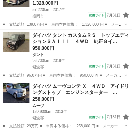
1,328,000円
57,220km
2017年
7月31日
提携サイト
盛岡市
■ 支払総額: 139.8万円 ■ 車両本体価格： 1,328,000 円 ■ メーカ
ー名： ダイハツ ■ 車種名： ムーヴキャンバス ■ グレード
岩手
盛岡市
ダイハツ
ダイハツ タント カスタムＲＳ トップエディ
名： Ｘリミテッド ＳＡＩＩＩ ４ＷＤ／純正ディスプレイオーデ
ションＳＡＩＩＩ ４ＷＤ 純正８イ…
ィオ／両側電...
950,000円
タント
96,700km
2018年
7月31日
提携サイト
紫波郡
■ 支払総額: 96.8万円 ■ 車両本体価格： 950,000 円 ■ メーカー
名： ダイハツ ■ 車種名： タント ■ グレード名： カスタムＲ
岩手
紫波郡
タント
ダイハツ ムーヴコンテ Ｘ ４ＷＤ アイドリ
Ｓ トップエディションＳＡＩＩＩ ４ＷＤ 純正８インチナビ Ｔ
ングストップ エンジンスターター …
Ｖ 全方位カ...
258,000円
ムーヴ
120,900km
2013年
7月31日
提携サイト
紫波郡
■ 支払総額: 29万円 ■ 車両本体価格： 258,000 円 ■ メーカー
名： ダイハツ ■ 車種名： ムーヴコンテ ■ グレード名： Ｘ