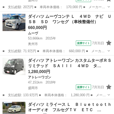
盛岡市
■ 支払総額: 20万円 ■ 車両本体価格： 170,000 円 ■ メーカー
名： ダイハツ ■ 車種名： ムーヴ ■ グレード名： Ｘ ＶＳ
岩手
盛岡市
ムーヴ
ダイハツ ムーヴコンテ Ｌ ４ＷＤ ナビ Ｕ
ＩＩ ４ＷＤ車検新規２年ＫＦチェーンベルトキーレスＨＤＤナビゲ
ＳＢ ＳＤ ワンセグ （車検整備付）
ーション地デジＴ...
660,000円
ムーヴ
53,666km
2015年
7月31日
提携サイト
奥州市
■ 支払総額: 71.9万円 ■ 車両本体価格： 660,000 円 ■ メーカー
名： ダイハツ ■ 車種名： ムーヴコンテ ■ グレード名： Ｌ
岩手
奥州市
ムーヴ
ダイハツ アトレーワゴン カスタムターボＲＳ
４ＷＤ ナビ ＵＳＢ ＳＤ ワンセグ ■ 排気量： 660cc ■ ドア
リミテッド ＳＡＩＩＩ ４ＷＤ タ…
枚...
1,280,000円
アトレーワゴン
47,151km
2018年
7月31日
提携サイト
盛岡市
■ 支払総額: 133.9万円 ■ 車両本体価格： 1,280,000 円 ■ メーカ
ー名： ダイハツ ■ 車種名： アトレーワゴン ■ グレード名：
岩手
盛岡市
アトレーワゴン
ダイハツ ミライース Ｌ Ｂｌｕｅｔｏｏｔｈ
カスタムターボＲＳリミテッド ＳＡＩＩＩ ４ＷＤ ターボ ＬＥ
オーディオ フルセグＴＶ ＥＴＣ …
Ｄヘッド...