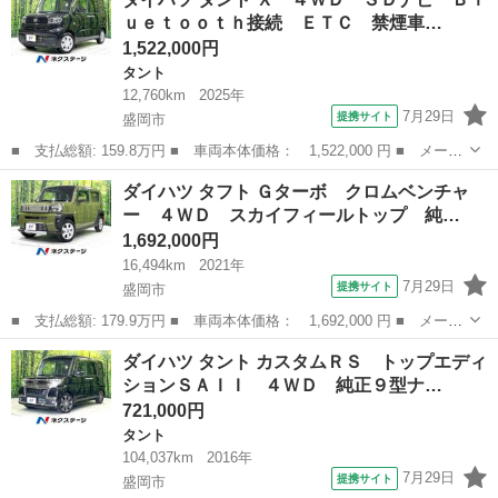
ル ４ＷＤ 車検 令和１０年４月 ■ 排気量： 660cc ■ ドア枚
ｕｅｔｏｏｔｈ接続 ＥＴＣ 禁煙車…
数： 5...
1,522,000円
タント
12,760km
2025年
7月29日
提携サイト
盛岡市
■ 支払総額: 159.8万円 ■ 車両本体価格： 1,522,000 円 ■ メーカ
ー名： ダイハツ ■ 車種名： タント ■ グレード名： Ｘ ４Ｗ
岩手
盛岡市
タント
ダイハツ タフト Ｇターボ クロムベンチャ
Ｄ ＳＤナビ Ｂｌｕｅｔｏｏｔｈ接続 ＥＴＣ 禁煙車 スマート
ー ４ＷＤ スカイフィールトップ 純…
アシスト...
1,692,000円
16,494km
2021年
7月29日
提携サイト
盛岡市
■ 支払総額: 179.9万円 ■ 車両本体価格： 1,692,000 円 ■ メーカ
ー名： ダイハツ ■ 車種名： タフト ■ グレード名： Ｇター
岩手
盛岡市
ダイハツ
ダイハツ タント カスタムＲＳ トップエディ
ボ クロムベンチャー ４ＷＤ スカイフィールトップ 純正ＳＤナ
ションＳＡＩＩ ４ＷＤ 純正９型ナ…
ビ Ｂｌｕ...
721,000円
タント
104,037km
2016年
7月29日
提携サイト
盛岡市