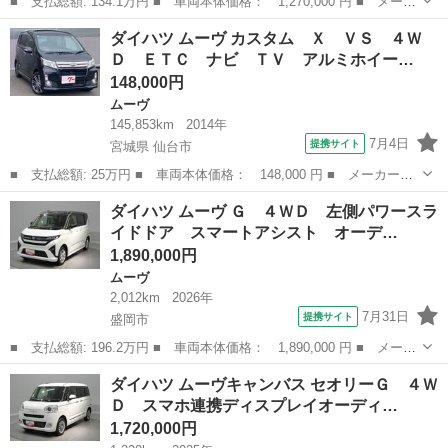
■ 支払総額: 134.1万円 ■ 車両本体価格： 1,270,000 円 ■ メーカ
ー名： ダイハツ ■ 車種名： ミライース ■ グレード名： Ｘ
岩手
盛岡市
ミライース
ダイハツ ムーヴ カスタム Ｘ ＶＳ ４Ｗ
ＳＡＩＩＩ ４ＷＤ スマアシ３ デジタルメーター キーレス コ
Ｄ ＥＴＣ ナビ ＴＶ アルミホイー…
ーナーセ...
148,000円
ムーヴ
145,853km
2014年
7月4日
提携サイト
宮城県 仙台市
■ 支払総額: 25万円 ■ 車両本体価格： 148,000 円 ■ メーカー
名： ダイハツ ■ 車種名： ムーヴ ■ グレード名： カスタム
宮城
仙台市
ムーヴ
ダイハツ ムーヴ Ｇ ４ＷＤ 左側パワースラ
Ｘ ＶＳ ４ＷＤ ＥＴＣ ナビ ＴＶ アルミホイール ウィンカ
イドドア スマートアシスト オーデ…
ーミラー プッシ...
1,890,000円
ムーヴ
2,012km
2026年
7月31日
提携サイト
盛岡市
■ 支払総額: 196.2万円 ■ 車両本体価格： 1,890,000 円 ■ メーカ
ー名： ダイハツ ■ 車種名： ムーヴ ■ グレード名： Ｇ ４Ｗ
岩手
盛岡市
ムーヴ
ダイハツ ムーヴキャンバス セオリーＧ ４Ｗ
Ｄ 左側パワースライドドア スマートアシスト オーディオレス
Ｄ スマホ連携ディスプレイオーディ…
プッシュ...
1,720,000円