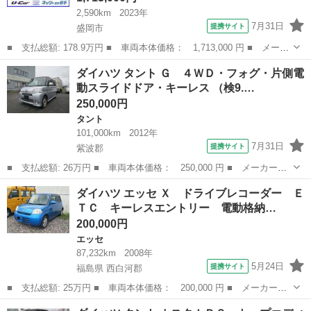
2,590km
2023年
7月31日
提携サイト
盛岡市
■ 支払総額: 178.9万円 ■ 車両本体価格： 1,713,000 円 ■ メーカ
ー名： ダイハツ ■ 車種名： ムーヴキャンバス ■ グレード
岩手
盛岡市
ダイハツ
ダイハツ タント Ｇ ４ＷＤ・フォグ・片側電
名： セオリーＧ ４ＷＤ 衝突被害軽減システム 両側電動スライ
動スライドドア・キーレス （検9.…
ド ＬＥＤヘ...
250,000円
タント
101,000km
2012年
7月31日
提携サイト
紫波郡
■ 支払総額: 26万円 ■ 車両本体価格： 250,000 円 ■ メーカー
名： ダイハツ ■ 車種名： タント ■ グレード名： Ｇ ４Ｗ
岩手
紫波郡
タント
ダイハツ エッセ Ｘ ドライブレコーダー Ｅ
Ｄ・フォグ・片側電動スライドドア・キーレス ■ 排気量： 660cc
ＴＣ キーレスエントリー 電動格納…
■ ドア枚...
200,000円
エッセ
87,232km
2008年
5月24日
提携サイト
福島県 西白河郡
■ 支払総額: 25万円 ■ 車両本体価格： 200,000 円 ■ メーカー
名： ダイハツ ■ 車種名： エッセ ■ グレード名： Ｘ ドライ
福島
西白河郡
エッセ