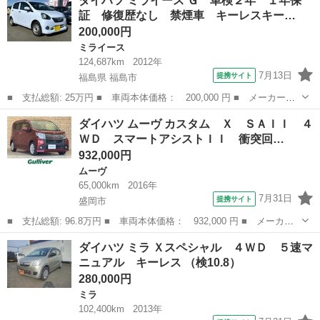
ダイハツ ミライース Ｇ 車検２年 １年保
スタムターボＲＳ ４ＷＤ 両側スライドドア ＨＩＤ ＥＴＣ キ
証 修復歴なし 禁煙車 キーレスキー…
ーレス ■ ...
200,000円
ミライース
124,687km
2012年
7月13日
提携サイト
福島県 福島市
■ 支払総額: 25万円 ■ 車両本体価格： 200,000 円 ■ メーカー
名： ダイハツ ■ 車種名： ミライース ■ グレード名： Ｇ 車
福島
福島市
ミライース
ダイハツ ムーヴ カスタム Ｘ ＳＡＩＩ ４
検２年 １年保証 修復歴なし 禁煙車 キーレスキー アイドリン
ＷＤ スマートアシストＩＩ 衝突回…
グストップ ＣＶ...
932,000円
ムーヴ
65,000km
2016年
7月31日
提携サイト
盛岡市
■ 支払総額: 96.8万円 ■ 車両本体価格： 932,000 円 ■ メーカー
名： ダイハツ ■ 車種名： ムーヴ ■ グレード名： カスタム
岩手
盛岡市
ムーヴ
ダイハツ ミラ Ｘスペシャル ４ＷＤ ５速マ
Ｘ ＳＡＩＩ ４ＷＤ スマートアシストＩＩ 衝突回避支援ブレー
ニュアル キーレス （検10.8）
キ 車線逸脱...
280,000円
ミラ
102,400km
2013年