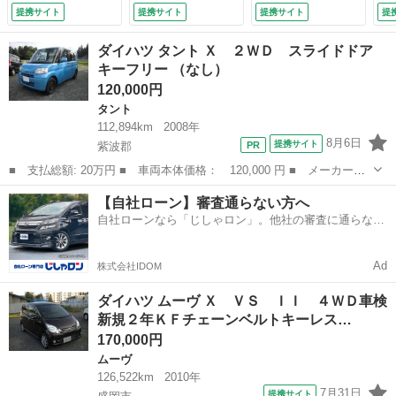
フォグライト２０２
側パワースライドド
ド
提携サイト
提携サイト
提携サイト
提
０年製セイバーリン
ア ナビ リヤヒー
チ
クタイヤ純正１４イ
ター エンジンスタ
チ
ダイハツ タント Ｘ ２ＷＤ スライドドア
ンチアルミホイール
ーター スマートア
備
キーフリー （なし）
（検10.8）
シスト （検9.4）
120,000円
タント
112,894km
2008年
8月6日
提携サイト
紫波郡
■ 支払総額: 20万円 ■ 車両本体価格： 120,000 円 ■ メーカー
名： ダイハツ ■ 車種名： タント ■ グレード名： Ｘ ２Ｗ
岩手
紫波郡
タント
車両
【自社ローン】審査通らない方へ
Ｄ スライドドア キーフリー ■ 排気量： 660cc ■ ドア枚数：
自社ローンなら「じしゃロン」。他社の審査に通らなか
5D ■...
った方も
Ad
株式会社IDOM
ダイハツ ムーヴ Ｘ ＶＳ ＩＩ ４ＷＤ車検
新規２年ＫＦチェーンベルトキーレス…
170,000円
ムーヴ
126,522km
2010年
7月31日
提携サイト