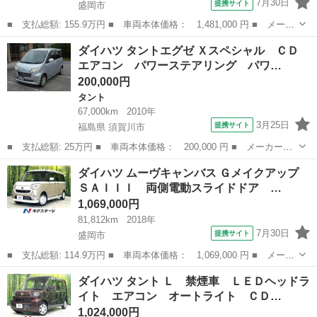
7月30日
提携サイト
盛岡市
■ 支払総額: 155.9万円 ■ 車両本体価格： 1,481,000 円 ■ メーカ
ー名： ダイハツ ■ 車種名： タフト ■ グレード名： Ｇター
岩手
盛岡市
ダイハツ
ダイハツ タントエグゼ Ｘスペシャル ＣＤ
ボ ４ＷＤ ターボ ガラスルーフ ９インチディスプレイ 全周
エアコン パワーステアリング パワ…
囲カメラ ...
200,000円
タント
67,000km
2010年
3月25日
提携サイト
福島県 須賀川市
■ 支払総額: 25万円 ■ 車両本体価格： 200,000 円 ■ メーカー
名： ダイハツ ■ 車種名： タントエグゼ ■ グレード名： Ｘス
福島
須賀川市
タント
ダイハツ ムーヴキャンバス Ｇメイクアップ
ペシャル ＣＤ エアコン パワーステアリング パワーウインド
ＳＡＩＩＩ 両側電動スライドドア …
ウ 運転席エアバッ...
1,069,000円
81,812km
2018年
7月30日
提携サイト
盛岡市
■ 支払総額: 114.9万円 ■ 車両本体価格： 1,069,000 円 ■ メーカ
ー名： ダイハツ ■ 車種名： ムーヴキャンバス ■ グレード
岩手
盛岡市
ダイハツ
ダイハツ タント Ｌ 禁煙車 ＬＥＤヘッドラ
名： Ｇメイクアップ ＳＡＩＩＩ 両側電動スライドドア 純正メ
イト エアコン オートライト ＣＤ…
モリーナビ ...
1,024,000円