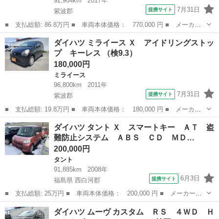
92,904km
2017年
7月31日
提携サイト
紫波郡
■ 支払総額: 86.8万円 ■ 車両本体価格： 770,000 円 ■ メーカー
名： ダイハツ ■ 車種名： ウェイク ■ グレード名： Ｇターボ
岩手
紫波郡
ウェイク
ダイハツ ミライース Ｘ アイドリングストッ
ＳＡＩＩ ターボ ４ＷＤ 純正フルセグナビ 両側パワスラ ＥＴ
プ キーレス （検9.3）
Ｃ 禁煙車 ...
180,000円
ミライース
96,800km
2011年
7月31日
提携サイト
紫波郡
■ 支払総額: 19.8万円 ■ 車両本体価格： 180,000 円 ■ メーカー
名： ダイハツ ■ 車種名： ミライース ■ グレード名： Ｘ ア
岩手
紫波郡
ミライース
ダイハツ タント Ｘ スマートキー ＡＴ 盗
イドリングストップ キーレス ■ 排気量： 660cc ■ ドア枚数：
難防止システム ＡＢＳ ＣＤ ＭＤ…
5...
200,000円
タント
91,885km
2008年
6月3日
提携サイト
福島県 西白河郡
■ 支払総額: 25万円 ■ 車両本体価格： 200,000 円 ■ メーカー
名： ダイハツ ■ 車種名： タント ■ グレード名： Ｘ スマー
福島
西白河郡
タント
ダイハツ ムーヴ カスタム ＲＳ ４ＷＤ Ｈ
トキー ＡＴ 盗難防止システム ＡＢＳ ＣＤ ＭＤ ミュージッ