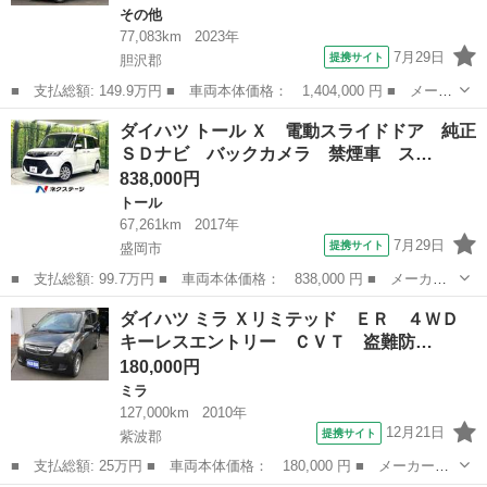
その他
77,083km
2023年
7月29日
提携サイト
胆沢郡
■ 支払総額: 149.9万円 ■ 車両本体価格： 1,404,000 円 ■ メーカ
ー名： ダイハツ ■ 車種名： アトレー ■ グレード名： ＲＳ
岩手
胆沢郡
その他
ダイハツ トール Ｘ 電動スライドドア 純正
４ＷＤ 純正フルセグナビ 両側電動スライドドア 衝突被害軽減シ
ＳＤナビ バックカメラ 禁煙車 ス…
ステム ...
838,000円
トール
67,261km
2017年
7月29日
提携サイト
盛岡市
■ 支払総額: 99.7万円 ■ 車両本体価格： 838,000 円 ■ メーカー
名： ダイハツ ■ 車種名： トール ■ グレード名： Ｘ 電動ス
岩手
盛岡市
トール
ダイハツ ミラ Ｘリミテッド ＥＲ ４ＷＤ
ライドドア 純正ＳＤナビ バックカメラ 禁煙車 スマートキー
キーレスエントリー ＣＶＴ 盗難防…
オートライト...
180,000円
ミラ
127,000km
2010年
12月21日
提携サイト
紫波郡
■ 支払総額: 25万円 ■ 車両本体価格： 180,000 円 ■ メーカー