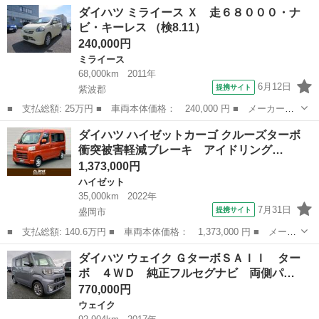
岩手
紫波郡
ムーヴ
ダイハツ ミライース Ｘ 走６８０００・ナ
４ＷＤ アイドリングストップ エンジンスターター スマートキー
ビ・キーレス （検8.11）
■ 排気量： ...
240,000円
ミライース
68,000km
2011年
6月12日
提携サイト
紫波郡
■ 支払総額: 25万円 ■ 車両本体価格： 240,000 円 ■ メーカー
名： ダイハツ ■ 車種名： ミライース ■ グレード名： Ｘ 走
岩手
紫波郡
ミライース
ダイハツ ハイゼットカーゴ クルーズターボ
６８０００・ナビ・キーレス ■ 排気量： 660cc ■ ドア枚数：
衝突被害軽減ブレーキ アイドリング…
5D ■...
1,373,000円
ハイゼット
35,000km
2022年
7月31日
提携サイト
盛岡市
■ 支払総額: 140.6万円 ■ 車両本体価格： 1,373,000 円 ■ メーカ
ー名： ダイハツ ■ 車種名： ハイゼットカーゴ ■ グレード
岩手
盛岡市
ハイゼット
ダイハツ ウェイク ＧターボＳＡＩＩ ター
名： クルーズターボ 衝突被害軽減ブレーキ アイドリングストッ
ボ ４ＷＤ 純正フルセグナビ 両側パ…
プ パートタ...
770,000円
ウェイク