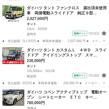
ー名： ダイハツ ■ 車種名： ロッキー ■ グレード名： プレミ
岩手
盛岡市
その他
ダイハツ タント ファンクロス 届出済未使用
アムＧ ４ＷＤ 純正ナビ パノラマモニター ＥＴＣ エンジンス
車 両側電動スライドドア 純正９型…
ターター...
2,027,000円
タント
21km
2026年
7月31日
提携サイト
盛岡市
■ 支払総額: 211.8万円 ■ 車両本体価格： 2,027,000 円 ■ メーカ
ー名： ダイハツ ■ 車種名： タント ■ グレード名： ファンク
岩手
盛岡市
タント
ダイハツ タント カスタムＬ ４ＷＤ スライ
ロス 届出済未使用車 両側電動スライドドア 純正９型ディスプレ
ドドア アイドリングストップ スマ…
イオーデ...
230,000円
タント
135,055km
2012年
7月19日
提携サイト
紫波郡
■ 支払総額: 25万円 ■ 車両本体価格： 230,000 円 ■ メーカー
名： ダイハツ ■ 車種名： タント ■ グレード名： カスタム
岩手
紫波郡
タント
ダイハツ コペン アクティブトップ 電動オー
Ｌ ４ＷＤ スライドドア アイドリングストップ スマートキー
プン シートヒーター ＥＴＣ キー…
■ 排気量： 66...
780,000円
コペン