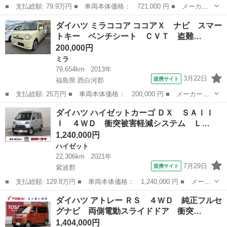
■ 支払総額: 79.9万円 ■ 車両本体価格： 721,000 円 ■ メーカー
名： ダイハツ ■ 車種名： タント ■ グレード名： カスタムＲ
岩手
盛岡市
タント
ダイハツ ミラココア ココアＸ ナビ スマー
Ｓ トップエディションＳＡＩＩ ４ＷＤ 純正９型ナビ バックカ
トキー ベンチシート ＣＶＴ 盗難…
メラ 衝突軽...
200,000円
ミラ
79,654km
2013年
3月22日
提携サイト
福島県 西白河郡
■ 支払総額: 25万円 ■ 車両本体価格： 200,000 円 ■ メーカー
名： ダイハツ ■ 車種名： ミラココア ■ グレード名： ココア
福島
西白河郡
ミラ
ダイハツ ハイゼットカーゴ ＤＸ ＳＡＩＩ
Ｘ ナビ スマートキー ベンチシート ＣＶＴ 盗難防止システ
Ｉ ４ＷＤ 衝突被害軽減システム Ｌ…
ム ＡＢＳ 衝突安...
1,240,000円
ハイゼット
22,306km
2021年
7月29日
提携サイト
紫波郡
■ 支払総額: 129.8万円 ■ 車両本体価格： 1,240,000 円 ■ メーカ
ー名： ダイハツ ■ 車種名： ハイゼットカーゴ ■ グレード
岩手
紫波郡
ハイゼット
ダイハツ アトレー ＲＳ ４ＷＤ 純正フルセ
名： ＤＸ ＳＡＩＩＩ ４ＷＤ 衝突被害軽減システム ＬＥＤヘ
グナビ 両側電動スライドドア 衝突…
ッドランプ ...
1,404,000円