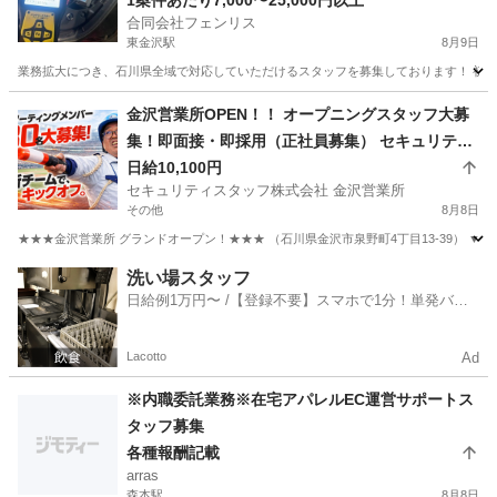
1案件あたり7,000〜25,000円以上
合同会社フェンリス
東金沢駅
8月9日
業務拡大につき、石川県全域で対応していただけるスタッフを募集しております！ 初期費
石川
金沢市
東金沢駅
軽作業
スタッフ
金沢営業所OPEN！！ オープニングスタッフ大募
集！即面接・即採用（正社員募集） セキュリティ
スタッフ株式会社 金沢営業所 津幡
日給10,100円
セキュリティスタッフ株式会社 金沢営業所
その他
8月8日
★★★金沢営業所 グランドオープン！★★★ （石川県金沢市泉野町4丁目13-39） ▼
石川
その他
警備員
洗い場スタッフ
日給例1万円〜 /【登録不要】スマホで1分！単発バイ
ト一括検索✨
Lacotto
Ad
※内職委託業務※在宅アパレルEC運営サポートス
タッフ募集
各種報酬記載
arras
森本駅
8月8日