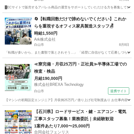
█ECサイトで販売するアパレル商品の運営をサポートしていただける方を募集しています。
石川
金沢市
森本駅
その他
スタッフ
🔄【転職回数だけで諦めないでください】これか
らを重視するオフィス家具製造スタッフ🪑
時給1,550円
Ark株式会社
白山市
8月8日
「転職が多いから、また書類で落とされそう…」 「経歴に自信がなくて応募しづらい…」
石川
白山市
工場
スタッフ
≪寮完備・月収25万円・正社員≫半導体工場での
検査・検品
月給190,000円
株式会社BREXA Technology
白山市
提携サイト
【マシンの初期設定エンジニア】月収例25万円／借り上げ社宅制度あり お仕事内容 「
石川
白山市
その他
【石川県】ロードサービス・鍵・エアコン・電気
工事スタッフ募集！業務委託｜未経験歓迎
1案件あたり7,000〜25,000円
合同会社フェンリス