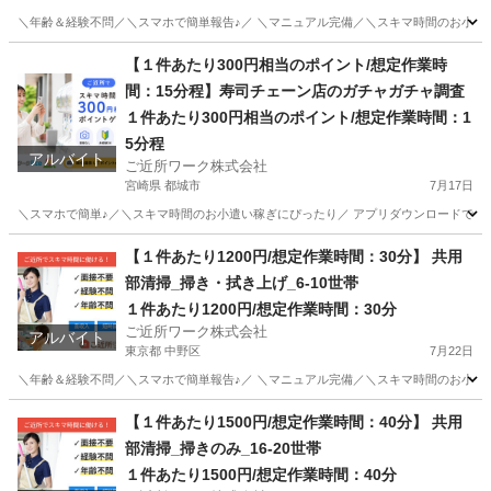
＼年齢＆経験不問／＼スマホで簡単報告♪／ ＼マニュアル完備／＼スキマ時間のお小遣い
茨城
坂東市
その他
【１件あたり300円相当のポイント/想定作業時
間：15分程】寿司チェーン店のガチャガチャ調査
１件あたり300円相当のポイント/想定作業時間：1
5分程
アルバイト
ご近所ワーク株式会社
宮崎県 都城市
7月17日
＼スマホで簡単♪／＼スキマ時間のお小遣い稼ぎにぴったり／ アプリダウンロードで即参
宮崎
都城市
その他
【１件あたり1200円/想定作業時間：30分】 共用
部清掃_掃き・拭き上げ_6-10世帯
１件あたり1200円/想定作業時間：30分
ご近所ワーク株式会社
アルバイト
東京都 中野区
7月22日
＼年齢＆経験不問／＼スマホで簡単報告♪／ ＼マニュアル完備／＼スキマ時間のお小遣い稼ぎ
東京
中野区
その他
1件
【１件あたり1500円/想定作業時間：40分】 共用
部清掃_掃きのみ_16-20世帯
１件あたり1500円/想定作業時間：40分