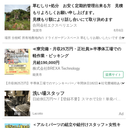
石川
小松市
小松駅
仕分け
雑草
草むしり+処分 お安く定期的管理出来る方 見積
もりよろしくお願い申し上げます。
見積もり額により話し合いにて取り決めます
合同会社エクスペリエンス
加賀市
8月6日
場所 分校町 所有地敷地内の ドライガーデンスペース 草むしりお願いしたいです 合わせ機材お持
石川
加賀市
農業
草むしり
≪寮完備・月収25万円・正社員≫半導体工場での
軽作業・ピッキング
月給190,000円
株式会社BREXA Technology
能美市
提携サイト
【月収例25万円】半導体工場でのマシンキーパー／年間休日182日★社宅費補助あり◎
石川
能美市
その他
洗い場スタッフ
日給例1万円〜 /【登録不要】スマホで1分！単発バイ
ト一括検索✨
Lacotto
Ad
＜アルミパーツの組立や組付けスタッフ＞女性キ