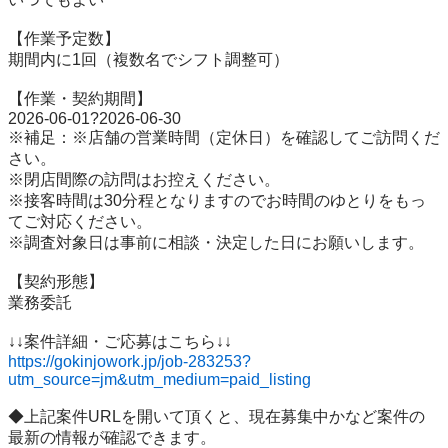
【作業予定数】

期間内に1回（複数名でシフト調整可）

【作業・契約期間】

2026-06-01?2026-06-30

※補足：※店舗の営業時間（定休日）を確認してご訪問くだ
さい。

※閉店間際の訪問はお控えください。

※接客時間は30分程となりますのでお時間のゆとりをもっ
てご対応ください。

※調査対象日は事前に相談・決定した日にお願いします。

【契約形態】

業務委託

https://gokinjowork.jp/job-283253?
utm_source=jm&utm_medium=paid_listing
◆上記案件URLを開いて頂くと、現在募集中かなど案件の
最新の情報が確認できます。
