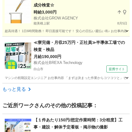
成分検査☆
時給3,000円
株式会社GROW AGENCY
能美根上駅
8月5日
超高待遇！ 1日6時間勤務！ 即日面接可能です！ 安心の日払い週払い有♪ お仕事内容は
石川
能美市
能美根上駅
その他
時給
≪寮完備・月収25万円・正社員≫半導体工場での
検査・検品
月給190,000円
株式会社BREXA Technology
白山市
提携サイト
マシンの初期設定エンジニア お仕事内容 「まずは決まった作業からコツコツと」そんな
石川
白山市
その他
もっと見る
ご近所ワーク
さんのその他の投稿記事：
【１件あたり150円/想定作業時間：3分程度】工
事・建設・解体予定看板・掲示物の撮影