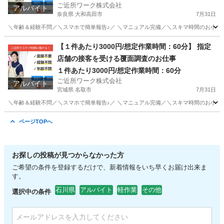
ご近所ワーク株式会社
アルバイト
奈良県 大和高田市
7月31日
＼年齢＆経験不問／＼スマホで簡単報告♪／ ＼マニュアル完備／＼スキマ時間のお小遣い
奈良
大和高田市
その他
【１件あたり3000円/想定作業時間：60分】 指定
店舗の接客を受ける覆面調査のお仕事
１件あたり3000円/想定作業時間：60分
ご近所ワーク株式会社
アルバイト
宮城県 名取市
7月31日
＼年齢＆経験不問／＼スマホで簡単報告♪／ ＼マニュアル完備／＼スキマ時間のお小遣い
宮城
名取市
その他
ページTOPへ
お探しの投稿が見つからなかった方
ご希望の条件を登録するだけで、新着情報をいち早くお届け出来ま
す。
石川県
アルバイト
軽作業
その他
選択中の条件