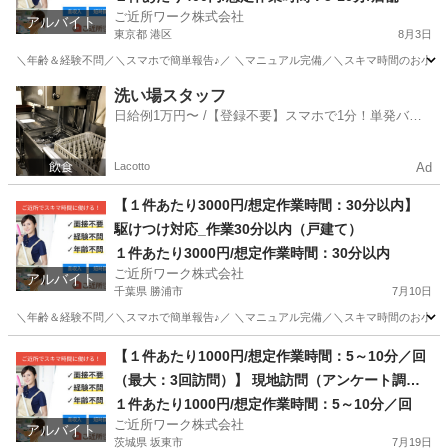
ご近所ワーク株式会社
アルバイト
東京都 港区
8月3日
＼年齢＆経験不問／＼スマホで簡単報告♪／ ＼マニュアル完備／＼スキマ時間のお小遣い
東京
港区
販売
洗い場スタッフ
日給例1万円〜 /【登録不要】スマホで1分！単発バイ
ト一括検索✨
Lacotto
Ad
【１件あたり3000円/想定作業時間：30分以内】
駆けつけ対応_作業30分以内（戸建て）
１件あたり3000円/想定作業時間：30分以内
ご近所ワーク株式会社
アルバイト
千葉県 勝浦市
7月10日
＼年齢＆経験不問／＼スマホで簡単報告♪／ ＼マニュアル完備／＼スキマ時間のお小遣い稼
千葉
勝浦市
その他
1件
【１件あたり1000円/想定作業時間：5～10分／回
（最大：3回訪問）】 現地訪問（アンケート調
査）：最大3回訪問※成果報酬あり
１件あたり1000円/想定作業時間：5～10分／回
ご近所ワーク株式会社
アルバイト
茨城県 坂東市
7月19日