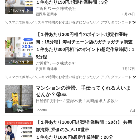
１件あたり150円/想定作業時間：3分
ご近所ワーク株式会社
アルバイト
福岡県 福岡市
6月24日
＼スマホで簡単♪／＼スキマ時間のお小遣い稼ぎにぴったり／ アプリダウンロードで即参
福岡
福岡市
その他
1件
【１件あたり300円相当のポイント/想定作業時
間：15分程】寿司チェーン店のガチャガチャ調査
１件あたり300円相当のポイント/想定作業時間：1
5分程
アルバイト
ご近所ワーク株式会社
佐賀県 唐津市
7月17日
＼スマホで簡単♪／＼スキマ時間のお小遣い稼ぎにぴったり／ アプリダウンロードで即参
佐賀
唐津市
その他
ガチャガチャ
マンションの清掃、手伝ってくれる人いま
せんか？😭🙏
日給例1万円〜 / 登録不要！高時給求人多数✨
Lacotto
Ad
【１件あたり1000円/想定作業時間：20分】 共用
部清掃_掃きのみ_6-10世帯
１件あたり1000円/想定作業時間：20分