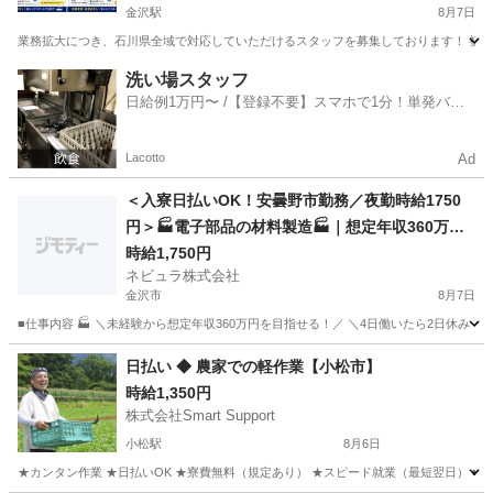
金沢駅
8月7日
業務拡大につき、石川県全域で対応していただけるスタッフを募集しております！ 初期費
石川
金沢市
金沢駅
軽作業
スタッフ
洗い場スタッフ
日給例1万円〜 /【登録不要】スマホで1分！単発バイ
ト一括検索✨
Lacotto
Ad
＜入寮日払いOK！安曇野市勤務／夜勤時給1750
円＞🏭電子部品の材料製造🏭｜想定年収360万円
｜日払いOK｜4勤2休｜長野県安曇野市【14110
時給1,750円
ネビュラ株式会社
6】
金沢市
8月7日
■仕事内容 🏭 ＼未経験から想定年収360万円を目指せる！／ ＼4日働いたら2日休み
石川
金沢市
軽作業
4勤2休
日払い ◆ 農家での軽作業【小松市】
時給1,350円
株式会社Smart Support
小松駅
8月6日
★カンタン作業 ★日払いOK ★寮費無料（規定あり） ★スピード就業（最短翌日） ■ 