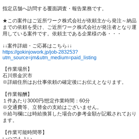
指定店舗へ訪問する覆面調査・報告業務です。

★この案件はご近所ワーク株式会社が依頼主から発注～納品
までの依頼を受け、ご近所ワーク株式会社が発注者となり運
用している案件です。依頼主である企業様の各・・・

https://gokinjowork.jp/job-283253?
utm_source=jm&utm_medium=paid_listing
【作業場所】

石川県金沢市

※詳細住所はお仕事依頼の確定後にお伝えとなります。

【作業報酬】

１件あたり3000円/想定作業時間：60分

※交通費等、立替金の支給はございません。

※給与欄には時給換算した場合の参考金額が記載されており
ます。

【作業可能時間帯】

いつでもよい
