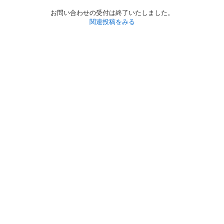
お問い合わせの受付は終了いたしました。
関連投稿をみる
初めての方へ
利用規約
プライバシーポリシー
プライバシー・ステートメント
健全化に資する運用方針
お問い合わせ
運営会社
サイトマップ
ご利用ガイド
フリーワードで探す
PC版で表示
都道府県選択
特定商取引法の表示
利用者情報の外部送信について
© 2011-
2026
Jmty, Inc.