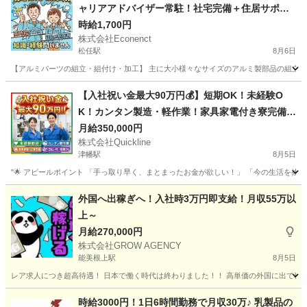
ャリアアドバイザー常駐！社宅完備＋住居サポー
トあり
時給1,700円
株式会社Econenct
松任駅
8月6日
【アルミパーツの組立・組付け・加工】 主に大小様々なサイズのアルミ製部品の組立や取
石川
白山市
松任駅
工場
スタッフ
【入社祝い金最大90万円💰】短期OK！未経験O
K！カンタン製造・軽作業！家具家電付き寮完備
🏠
月給350,000円
株式会社Quickline
津幡駅
8月5日
"🌟 アピールポイント 「手っ取り早く、まとまったお金が欲しい！」 「今の生活を抜け
石川
金沢市
津幡駅
工場
時給
外国へ出稼ぎへ！入社時3万円即支給！月収55万以
上～
月給270,000円
株式会社GROW AGENCY
能美根上駅
8月5日
レア求人につき超高待遇！ 日本で働く時代は終わりました！！ 高単価の外国に出て稼ぎに
石川
能美市
能美根上駅
その他
シンガポール
時給3000円！1日6時間勤務で月収30万♪ 乳製品の