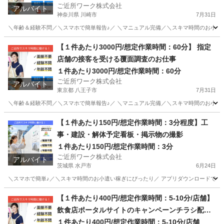
ご近所ワーク株式会社
アルバイト
神奈川県 川崎市
7月31日
＼年齢＆経験不問／＼スマホで簡単報告♪／ ＼マニュアル完備／＼スキマ時間のお小遣い稼ぎ
神奈川
川崎市
その他
1件
【１件あたり3000円/想定作業時間：60分】 指定
店舗の接客を受ける覆面調査のお仕事
１件あたり3000円/想定作業時間：60分
ご近所ワーク株式会社
アルバイト
東京都 八王子市
7月31日
＼年齢＆経験不問／＼スマホで簡単報告♪／ ＼マニュアル完備／＼スキマ時間のお小遣い
東京
八王子市
その他
【１件あたり150円/想定作業時間：3分程度】工
事・建設・解体予定看板・掲示物の撮影
１件あたり150円/想定作業時間：3分
ご近所ワーク株式会社
アルバイト
茨城県 水戸市
6月24日
＼スマホで簡単♪／＼スキマ時間のお小遣い稼ぎにぴったり／ アプリダウンロードで即参
茨城
水戸市
その他
1件
【１件あたり400円/想定作業時間：5-10分/店舗】
飲食店ポータルサイトのキャンペーンチラシ配布
＆ご利用案内業務
１件あたり400円/想定作業時間：5-10分/店舗