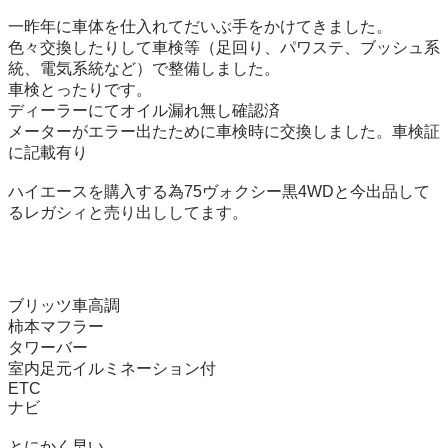
一昨年に車体を仕入れてだいぶ手をかけてきました。

色々交換したりして車検等（足回り、パワステ、ブッシュ系
統、電気系統など）で整備しました。

車検とったりです。

ディーラーにてオイル漏れ無し確認済

メーターがエラー出たために車検時に交換しました。車検証
に記載有り

ハイエースを購入する為75ヴォクシー黒4WDと今出品して
るレガシィと売り出ししてます。

ブリッツ車高調

柿本マフラー

タワーバー

室内足元イルミネーション付

ETC

ナビ

とにかく早い。
