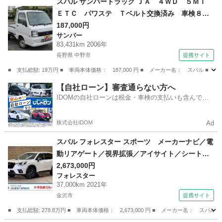
スバル サンバートラック ＪＡ ４ＷＤ ５ＭＴ
ＥＴＣ パワステ Ｔベルト交換済み 車検８年
１１月 エアコンなし （検8.11）
187,000円
サンバー
83,431km 2006年
長野県 中野市
提携サイト
■ 支払総額: 19万円 ■ 車両本体価格： 187,000 円 ■ メーカー名： スバ
長野
中野市
サンバー
【自社ローン】審査通らない方へ
IDOMの自社ローンは税金・車検の支払いも含んでい
るので毎月の支払額は一定
株式会社IDOM
Ad
スバル フォレスター スポーツ メーカーナビ／電
動リアゲート／視界拡張／アイサイト／シートヒ
ーター／ブラインドスポットモニター／バックカ
2,673,000円
フォレスター
メラ／デジタルインナーミラー／バックモニター
37,000km 2021年
／シートヒーター／ＥＴＣ／レーダークルーズ
金沢市
提携サイト
（車検整備付）
■ 支払総額: 278.8万円 ■ 車両本体価格： 2,673,000 円 ■ メーカー名