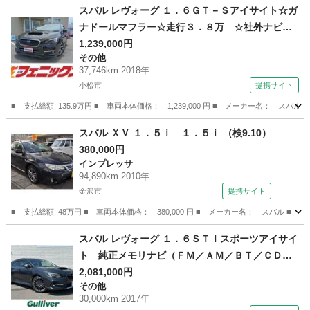
石川
金沢市
フォレスター
スバル レヴォーグ １．６ＧＴ－Ｓアイサイト☆ガ
ナドールマフラー☆走行３．８万 ☆社外ナビ☆
ＴＶ☆Ｂｌｕｅｔｏｏｔｈ☆バックカメラ☆パワ
1,239,000円
その他
ーシート☆シートヒーター☆前後ドラレコ☆サン
37,746km 2018年
ルーフ☆ＥＴＣ☆レーダー探知機☆デジタルイン
小松市
提携サイト
ナーミラー☆電子パーキングブレーキ☆禁煙車☆
■ 支払総額: 135.9万円 ■ 車両本体価格： 1,239,000 円 ■ メーカー名
試乗ＯＫ （検9.9）
石川
小松市
その他
スバル ＸＶ １．５ｉ １．５ｉ （検9.10）
380,000円
インプレッサ
94,890km 2010年
金沢市
提携サイト
■ 支払総額: 48万円 ■ 車両本体価格： 380,000 円 ■ メーカー名： スバル ■ 
石川
金沢市
インプレッサ
スバル レヴォーグ １．６ＳＴＩスポーツアイサイ
ト 純正メモリナビ（ＦＭ／ＡＭ／ＢＴ／ＣＤ／
ＤＶＤ） フルセグＴＶ バックカメラＥＴＣ
2,081,000円
その他
プッシュスタート パドルシフト ４ＷＤ オー
30,000km 2017年
トクルーズコントロール Ｄ席、Ｎ席パワーシー