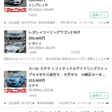
ビ☆ＴＶ☆Ｂｌｕｅｔｏｏｔｈ☆バック・サイド
959,000円
インプレッサ
カメラ☆ナノイー☆デュアルオートエアコン☆Ｅ
40,611km 2018年
ＴＣ☆ドラレコ☆ＬＥＤヘッドライト☆パドルシ
小松市
提携サイト
フト☆ブラインドスポットモニター☆ＡＣＣ☆禁
■ 支払総額: 109.9万円 ■ 車両本体価格： 959,000 円 ■ メーカー名： 
煙車☆試乗ＯＫ （なし）
石川
小松市
インプレッサ
レガシィツーリングワゴン2.5GT
250,000円
レガシィ
205,000km 2011年
小松駅
7月30日
閲覧頂きありがとうございます。 購入希望者が多数居ますので早い者勝ちとします！ 8/8
石川
小松市
小松駅
レガシィ
スバル ステラ Ｌリミテッド☆アイドリングストッ
プ☆４ＷＤ☆走行５．９万キロ ☆純正カーオー
ディオ☆ＣＤ☆ナノイー☆オートエアコン☆エコ
319,000円
ステラ
アイドル☆ドライブレコーダー☆ベンチシート☆
58,884km 2011年
電格ドアミラー☆ドアバイザー☆スマートキー☆
小松市
提携サイト
プッシュスタート☆試乗ＯＫ （検10.7）
■ 支払総額: 39.9万円 ■ 車両本体価格： 319,000 円 ■ メーカー名： ス
石川
小松市
ステラ