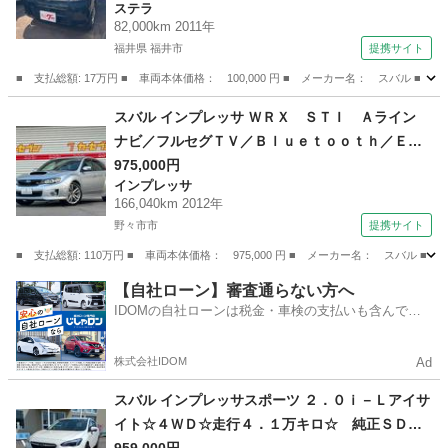
ステラ
82,000km 2011年
福井県 福井市
提携サイト
■ 支払総額: 17万円 ■ 車両本体価格： 100,000 円 ■ メーカー名： スバル ■
福井
福井市
ステラ
スバル インプレッサ ＷＲＸ ＳＴＩ Ａライン
ナビ／フルセグＴＶ／Ｂｌｕｅｔｏｏｔｈ／ＥＴ
Ｃ／ＨＩＤヘッドランプ／クルーズコントロール
975,000円
インプレッサ
／スマートキー／パワーシート／純正１８インチ
166,040km 2012年
ＡＷ／フジツボマフラー （検9.12）
野々市市
提携サイト
■ 支払総額: 110万円 ■ 車両本体価格： 975,000 円 ■ メーカー名： ス
石川
野々市市
インプレッサ
【自社ローン】審査通らない方へ
IDOMの自社ローンは税金・車検の支払いも含んでい
るので毎月の支払額は一定
株式会社IDOM
Ad
スバル インプレッサスポーツ ２．０ｉ－Ｌアイサ
イト☆４ＷＤ☆走行４．１万キロ☆ 純正ＳＤナ