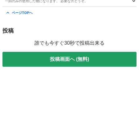
一回のみの使用した物になります。 必要な方どうぞ。
石川
能美市
明峰駅
その他
回転灯
ページTOPへ
投稿
誰でも今すぐ30秒で投稿出来る
投稿画面へ (無料)