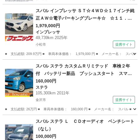
スバル インプレッサ ＳＴ☆４ＷＤ☆１７インチ純
正ＡＷ☆電子パーキングブレーキ☆ ☆１１．６
インチセンターインフォメーションディスプレイ
1,979,000円
インプレッサ
☆ＣａｒＰｌａｙ☆左右独立オートエアコン☆ハ
49,739km 2025年
ンドルヒーター☆シートヒーター☆全方位カメラ
小松市
提携サイト
☆ドラレコ☆パドルシフト☆アイサイト☆禁煙車
■ 支払総額: 209.9万円 ■ 車両本体価格： 1,979,000 円 ■ メーカー名
☆試乗ＯＫ （なし）
石川
小松市
インプレッサ
スバル ステラ カスタムＲリミテッド 車検２年
付 バッテリー新品 プッシュスタート スマー
トキー ＦＭ ＡＭ ＣＤ ＡＵＸ 電動格納ミ
160,000円
ステラ
ラー アイドリングストップ ウィンカーミラ
105,300km 2011年
ー フォグランプ バイザー タイミングチェー
金沢市
提携サイト
ン ＡＢＳ （車検整備付）
■ 支払総額: 26万円 ■ 車両本体価格： 160,000 円 ■ メーカー名： スバ
石川
金沢市
ステラ
スバル ステラ Ｌ ＣＤオーディオ ベンチシート
（なし）
100,000円