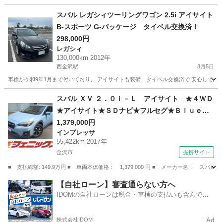
スバル レガシィツーリングワゴン 2.5i アイサイト
B-スポーツ G-パッケージ タイベル交換済！
298,000円
レガシィ
130,000km 2012年
西金沢駅
8月5日
車検が令和9年1月まで付いており、 アイサイトも装備、タイベル交換済で 安心して乗
石川
金沢市
西金沢駅
レガシィ
アイサイト
スバル ＸＶ ２．０ｉ－Ｌ アイサイト ★４ＷＤ
★アイサイト★ＳＤナビ★フルセグ★Ｂｌｕｅｔ
ｏｏｔｈ★バックカメラ★ドラレコ★クルーズコ
1,379,000円
インプレッサ
ントロール★ＬＥＤヘッドランプ★ＥＴＣ★スマ
55,422km 2017年
ートキーｘ２★プッシュスタート★パドルシフト
金沢市
提携サイト
★ＤＶＤ再生 （なし）
■ 支払総額: 149.9万円 ■ 車両本体価格： 1,379,000 円 ■ メーカー名
石川
金沢市
インプレッサ
【自社ローン】審査通らない方へ
IDOMの自社ローンは税金・車検の支払いも含んでい
るので毎月の支払額は一定
株式会社IDOM
Ad