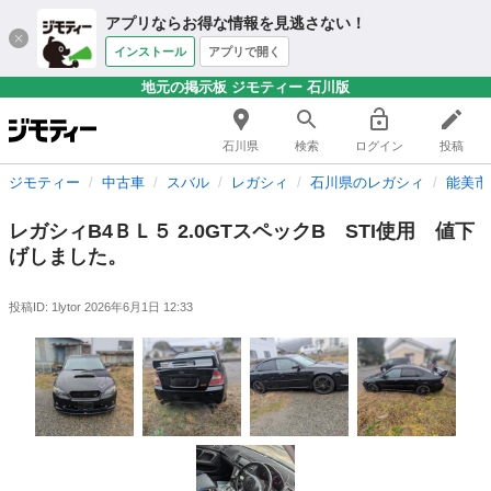
アプリならお得な情報を見逃さない！
インストール
アプリで開く
地元の掲示板 ジモティー 石川版
石川県
検索
ログイン
投稿
ジモティー
中古車
スバル
レガシィ
石川県のレガシィ
能美市
レガシィB4ＢＬ５ 2.0GTスペックB STI使用 値下
げしました。
投稿ID: 1lytor
2026年6月1日 12:33