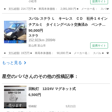
小松市
提携サイト
ト メモリーシート （検8.11）
■ 支払総額: 214.7万円 ■ 車両本体価格： 2,081,000 円 ■ メーカー名
石川
小松市
その他
スバル ステラ Ｌ キーレス ＣＤ 社外１４イン
チアルミ タイミングベルト交換済み ベンチシ
ート 衝突安全ボディ 盗難防止システム デュ
90,000円
ステラ
アルエアバッグ （車検整備付）
152,922km 2009年
富山県 富山市
提携サイト
■ 支払総額: 19万円 ■ 車両本体価格： 90,000 円 ■ メーカー名： スバル
富山
富山市
ステラ
もっと見る
星空のパパ
さんのその他の投稿記事：
回転灯 12/24V マグネット式
6,500円
売ります
明峰駅
5月21日