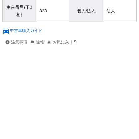
車台番号(下3
823
個人/法人
法人
桁)
中古車購入ガイド
注意事項
通報
お気に入り 5