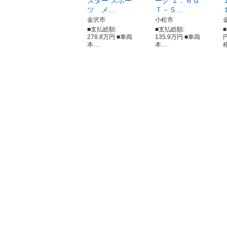
スター スポー
ーグ １．６Ｇ
ツ メ…
Ｔ－Ｓ…
金沢市
小松市
■支払総額:
■支払総額:
278.8万円 ■車両
135.9万円 ■車両
本…
本…