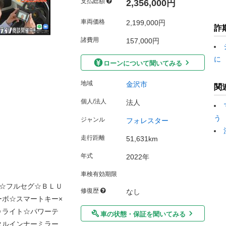
支払総額
2,356,000円
車両価格
2,199,000円
詐
諸費用
157,000円
に
ローンについて聞いてみる
地域
金沢市
関
個人/法人
法人
う
ジャンル
フォレスター
走行距離
51,631km
年式
2022年
車検有効期限
☆フルセグ☆ＢＬＵ
修復歴
なし
ボ☆スマートキー×
Ｄライト☆パワーテ
車の状態・保証を聞いてみる
タルインナーミラー