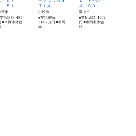
１．５ｉ
ーグ １．６Ｓ
Ｌ キーレ
１．５ｉ …
ＴＩス…
ス ＣＤ…
金沢市
小松市
富山市
■支払総額: 48万
■支払総額:
■支払総額: 19万
円 ■車両本体価
214.7万円 ■車両
円 ■車両本体価
格…
本…
格…