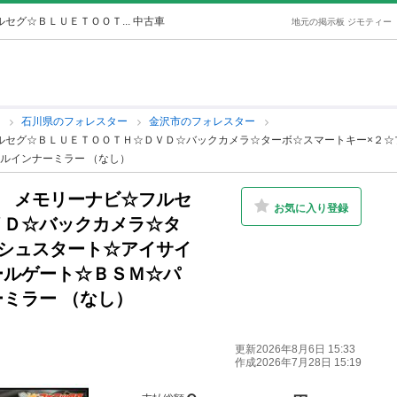
セグ☆ＢＬＵＥＴＯＯＴ... 中古車
地元の掲示板 ジモティー
ー
石川県のフォレスター
金沢市のフォレスター
フルセグ☆ＢＬＵＥＴＯＯＴＨ☆ＤＶＤ☆バックカメラ☆ターボ☆スマートキー×２
ルインナーミラー （なし）
ツ メモリーナビ☆フルセ
お気に入り登録
ＶＤ☆バックカメラ☆タ
シュスタート☆アイサイ
ールゲート☆ＢＳＭ☆パ
ミラー （なし）
更新2026年8月6日 15:33
作成2026年7月28日 15:19