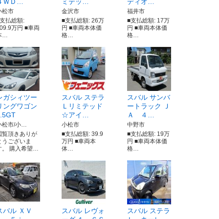
４ＷＤ…
ミテッ…
ディオ…
小松市
金沢市
福井市
■支払総額:
■支払総額: 26万
■支払総額: 17万
209.9万円 ■車両
円 ■車両本体価
円 ■車両本体価
本…
格…
格…
レガシィツー
スバル ステラ
スバル サンバ
リングワゴン
Ｌリミテッド
ートラック Ｊ
.5GT
☆アイ…
Ａ ４…
小松市/小…
小松市
中野市
閲覧頂きありが
■支払総額: 39.9
■支払総額: 19万
とうございま
万円 ■車両本
円 ■車両本体価
す。 購入希望…
体…
格…
スバル ＸＶ
スバル レヴォ
スバル ステラ