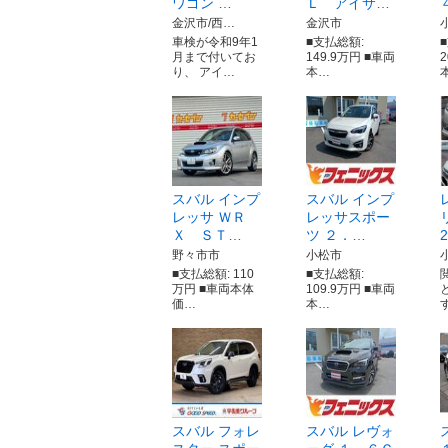
ワゴン …
Ｌ アイサ…
金沢市/西…
金沢市
車検が令和9年1
■支払総額:
月まで付いてお
149.9万円 ■車両
り、 アイ…
本…
スバル インプ
スバル インプ
レッサ ＷＲ
レッサスポー
Ｘ ＳＴ…
ツ ２．…
2
野々市市
小松市
■支払総額: 110
■支払総額:
万円 ■車両本体
109.9万円 ■車両
価…
本…
スバル フォレ
スバル レヴォ