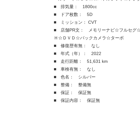
■ 排気量： 1800cc
■ ドア枚数： 5D
■ ミッション： CVT
■ 店舗PR文： メモリーナビ☆フルセグ
Ｈ☆ＤＶＤ☆バックカメラ☆ターボ
■ 修復歴有無： なし
■ 年式（年）： 2022
■ 走行距離： 51,631 km
■ 車検有無： なし
■ 色名： シルバー
■ 整備： 整備無
■ 保証： 保証無
■ 保証内容： 保証無