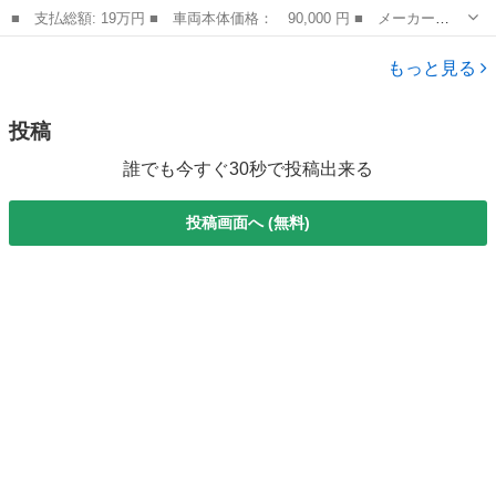
■ 支払総額: 19万円 ■ 車両本体価格： 90,000 円 ■ メーカー
名： スバル ■ 車種名： ステラ ■ グレード名： Ｌ キーレ
富山
富山市
ステラ
ス ＣＤ 社外１４インチアルミ タイミングベルト交換済み ベン
もっと見る
チシート 衝突安全ボ...
投稿
誰でも今すぐ30秒で投稿出来る
投稿画面へ (無料)