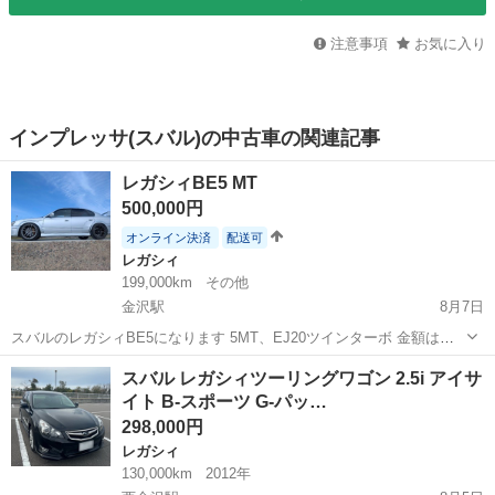
注意事項
お気に入り
インプレッサ(スバル)の中古車の関連記事
レガシィBE5 MT
500,000円
オンライン決済
配送可
レガシィ
199,000km
その他
金沢駅
8月7日
スバルのレガシィBE5になります 5MT、EJ20ツインターボ 金額は要
相談です ワイドボディ、ブレンボ、ゼロスポーツ砲弾、モモステ、各
石川
金沢市
金沢駅
レガシィ
ミッション
スバル レガシィツーリングワゴン 2.5i アイサ
種メーター、ラジエーター 約20万キロですが3000キロ～4000キロでオ
イト B-スポーツ G-パッ…
イル交...
298,000円
レガシィ
130,000km
2012年