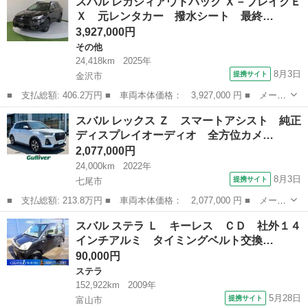
スバル レガシィアウトバック Ｘ－ブレイクＥ
アシスト☆禁煙☆修復歴無☆走行０．２万Ｋｍ☆ ☆ＳＤナビ☆ＴＶ
Ｘ 元レンタカー 撥水シート 最終…
☆Ｂｌｕｅｔ...
3,927,000円
その他
24,418km
2025年
8月3日
提携サイト
金沢市
■ 支払総額: 406.2万円 ■ 車両本体価格： 3,927,000 円 ■ メーカ
ー名： スバル ■ 車種名： レガシィアウトバック ■ グレード
石川
金沢市
その他
スバル レックス Ｚ スマートアシスト 純正
名： Ｘ－ブレイクＥＸ 元レンタカー 撥水シート 最終Ｅ型 ■
ディスプレイオーディオ 全方位カメ…
排気量：...
2,077,000円
24,000km
2022年
8月3日
提携サイト
七尾市
■ 支払総額: 213.8万円 ■ 車両本体価格： 2,077,000 円 ■ メーカ
ー名： スバル ■ 車種名： レックス ■ グレード名： Ｚ スマ
石川
七尾市
スバル
スバル ステラ Ｌ キーレス ＣＤ 社外１４
ートアシスト 純正ディスプレイオーディオ 全方位カメラ ブライ
インチアルミ タイミングベルト交換…
ンドスポ...
90,000円
ステラ
152,922km
2009年
5月28日
提携サイト
富山市