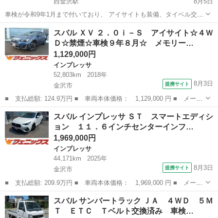
西金沢駅
8月5日
車検が令和9年1月まで付いており、 アイサイトも装備、タイベル交換
済で 安心して乗って頂けます。 安全性能とAWD性能のスバル車で
石川
金沢市
西金沢駅
レガシィ
アイサイト
スバル ＸＶ ２．０ｉ－Ｓ アイサイト☆４Ｗ
す。 最近国産車では減ってしまったステーションワゴンですが、荷物
Ｄ☆禁煙☆車検９年８月☆ メモリー…
も積めて重心が低く乗り心地...
1,129,000円
インプレッサ
52,803km
2018年
8月3日
提携サイト
金沢市
■ 支払総額: 124.9万円 ■ 車両本体価格： 1,129,000 円 ■ メーカ
ー名： スバル ■ 車種名： ＸＶ ■ グレード名： ２．０ｉ－
石川
金沢市
インプレッサ
スバル インプレッサ ＳＴ スマートエディシ
Ｓ アイサイト☆４ＷＤ☆禁煙☆車検９年８月☆ メモリーナビ☆フ
ョン １１．６インチセンターインフ…
ルセグＴＶ...
1,969,000円
インプレッサ
44,171km
2025年
8月3日
提携サイト
金沢市
■ 支払総額: 209.9万円 ■ 車両本体価格： 1,969,000 円 ■ メーカ
ー名： スバル ■ 車種名： インプレッサ ■ グレード名： Ｓ
石川
金沢市
インプレッサ
スバル サンバートラック ＪＡ ４ＷＤ ５Ｍ
Ｔ スマートエディション １１．６インチセンターインフォメーシ
Ｔ ＥＴＣ Ｔベルト交換済み 車検…
ョンディス...