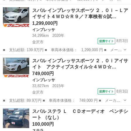
名： スバル ■ 車種名： プレオ ■ グレード名： ＲＳリミテッ
石川
金沢市
プレオ
スバル インプレッサスポーツ ２．０ｉ－Ｌア
ド ４ＷＤ スーパーチャージャー ワンセグナビ 社外バックカメ
イサイト４ＷＤ☆Ｒ９／７車検有☆試…
ラ タイミングベ...
1,299,000円
インプレッサ
34,295km
2020年
8月3日
提携サイト
金沢市
■ 支払総額: 139.9万円 ■ 車両本体価格： 1,299,000 円 ■ メーカ
ー名： スバル ■ 車種名： インプレッサスポーツ ■ グレード
石川
金沢市
インプレッサ
スバル インプレッサスポーツ ２．０ｉアイサ
名： ２．０ｉ－Ｌアイサイト４ＷＤ☆Ｒ９／７車検有☆試乗ＯＫ
イト アクティブスタイル☆４ＷＤ☆…
４ＷＤ☆Ｒ...
749,000円
インプレッサ
33,827km
2015年
8月3日
提携サイト
金沢市
■ 支払総額: 89.9万円 ■ 車両本体価格： 749,000 円 ■ メーカー
名： スバル ■ 車種名： インプレッサスポーツ ■ グレード
石川
金沢市
インプレッサ
スバル ステラ Ｌ ＣＤオーディオ ベンチシ
名： ２．０ｉアイサイト アクティブスタイル☆４ＷＤ☆ナビ☆
ート （なし）
☆４ＷＤ☆メモリ...
100,000円
ステラ