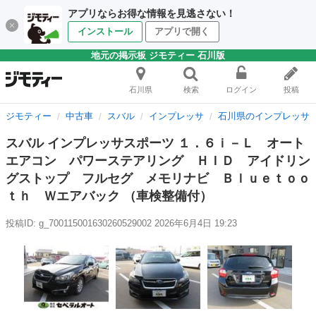
アプリならお得な情報を見逃さない！
インストール
アプリで開く
地元の掲示板 ジモティー 石川版
石川県
検索
ログイン
投稿
ジモティー
中古車
スバル
インプレッサ
石川県のインプレッサ
スバル インプレッサスポーツ １．６ｉ－Ｌ オート
エアコン パワーステアリング ＨＩＤ アイドリン
グストップ フルセグ メモリナビ Ｂｌｕｅｔｏｏ
ｔｈ Ｗエアバック （車検整備付）
投稿ID: g_700115001630260529002
2026年6月4日 19:23