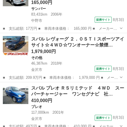
165,000円
サンバー
83,431km
2006年
8月3日
提携サイト
中野市
■ 支払総額: 17万円 ■ 車両本体価格： 165,000 円 ■ メーカー
名： スバル ■ 車種名： サンバートラック ■ グレード名： Ｊ
長野
中野市
サンバー
スバル レヴォーグ ２．０ＳＴＩスポーツアイ
Ａ ４ＷＤ ５ＭＴ ＥＴＣ Ｔベルト交換済み 車検８年１１月
サイト☆４ＷＤ☆ワンオーナー☆禁煙…
エアコンなし ■...
1,979,000円
その他
46,387km
2018年
8月3日
提携サイト
金沢市
■ 支払総額: 209.9万円 ■ 車両本体価格： 1,979,000 円 ■ メーカ
ー名： スバル ■ 車種名： レヴォーグ ■ グレード名： ２．０
石川
金沢市
その他
スバル プレオ ＲＳリミテッド ４ＷＤ スー
ＳＴＩスポーツアイサイト☆４ＷＤ☆ワンオーナー☆禁煙☆ サンル
パーチャージャー ワンセグナビ 社…
ーフ☆８...
410,000円
プレオ
117,000km
2001年
8月3日
提携サイト
金沢市
■ 支払総額: 49万円 ■ 車両本体価格： 410,000 円 ■ メーカー