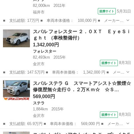
82,000km
2011年
5月31日
提携サイト
福井市
■ 支払総額: 17万円 ■ 車両本体価格： 100,000 円 ■ メーカー
名： スバル ■ 車種名： ステラ ■ グレード名： Ｌ ＣＤオー
福井
福井市
ステラ
スバル フォレスター ２．０ＸＴ ＥｙｅＳｉ
ディオ ベンチシート ■ 排気量： 660cc ■ ドア枚数： 5D ■ ミ
ｇｈｔ （車検整備付）
ッ...
1,342,000円
フォレスター
82,493km
2015年
8月3日
提携サイト
金沢市
■ 支払総額: 147.5万円 ■ 車両本体価格： 1,342,000 円 ■ メーカ
ー名： スバル ■ 車種名： フォレスター ■ グレード名： ２．
石川
金沢市
フォレスター
スバル ステラ Ｇ スマートアシスト☆禁煙☆
０ＸＴ ＥｙｅＳｉｇｈｔ ■ 排気量： 2000cc ■ ドア枚数： ...
修復歴無☆走行０．２万Ｋｍ☆ ☆Ｓ…
569,000円
ステラ
1,884km
2015年
8月3日
提携サイト
金沢市
■ 支払総額: 65.9万円 ■ 車両本体価格： 569,000 円 ■ メーカー
名： スバル ■ 車種名： ステラ ■ グレード名： Ｇ スマート
石川
金沢市
ステラ