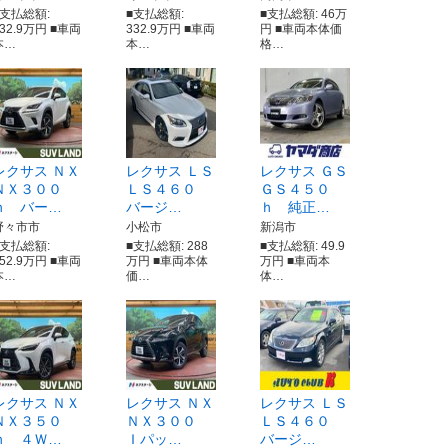
■支払総額:
■支払総額:
■支払総額: 46万
632.9万円 ■車両
332.9万円 ■車両
円 ■車両本体価
本…
本…
格…
レクサス ＮＸ
レクサス ＬＳ
レクサス ＧＳ
ＮＸ３００
ＬＳ４６０
ＧＳ４５０
ｈ バー…
バージ…
ｈ 純正…
野々市市
小松市
新潟市
■支払総額:
■支払総額: 288
■支払総額: 49.9
352.9万円 ■車両
万円 ■車両本体
万円 ■車両本
本…
価…
体…
レクサス ＮＸ
レクサス ＮＸ
レクサス ＬＳ
ＮＸ３５０
ＮＸ３００
ＬＳ４６０
ｈ ４Ｗ…
Ｉパッ…
バージ…