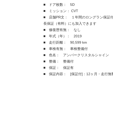
■ ドア枚数： 5D
■ ミッション： CVT
■ 店舗PR文： １年間のロングラン保証
長保証（有料）にも加入できます
■ 修復歴有無： なし
■ 年式（年）： 2019
■ 走行距離： 90,599 km
■ 車検有無： 車検整備付
■ 色名： アンバークリスタルシャイン
■ 整備： 整備付
■ 保証： 保証有
■ 保証内容： [保証付]：12ヶ月・走行無