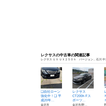
レクサスの中古車の関連記事
レクサス ＵＸ ＵＸ２５０ｈ バージョン... 石川
❑自社ローン
レクサス
強化中！❑ 平
CT200h Fス
成20年…
ポーツ…
金沢市
金沢市/野…