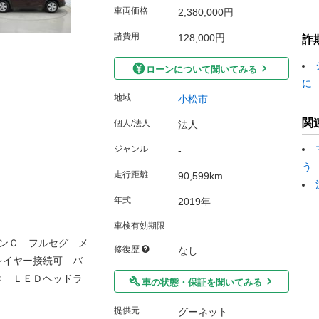
車両価格
2,380,000円
諸費用
128,000円
詐
ローンについて聞いてみる
に
地域
小松市
関
個人/法人
法人
ジャンル
-
う
走行距離
90,599km
年式
2019年
車検有効期限
ンＣ フルセグ メ
修復歴
なし
レイヤー接続可 バ
Ｃ ＬＥＤヘッドラ
車の状態・保証を聞いてみる
提供元
グーネット