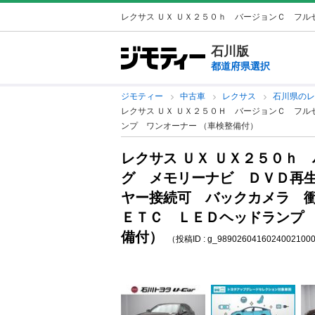
レクサス ＵＸ ＵＸ２５０ｈ バージョンＣ フルセ
石川版
都道府県選択
ジモティー
中古車
レクサス
石川県の
レクサス ＵＸ ＵＸ２５０Ｈ バージョンＣ フ
ンプ ワンオーナー （車検整備付）
レクサス ＵＸ ＵＸ２５０ｈ
グ メモリーナビ ＤＶＤ再
ヤー接続可 バックカメラ 
ＥＴＣ ＬＥＤヘッドランプ 
備付）
（投稿ID : g_9890260416024002100