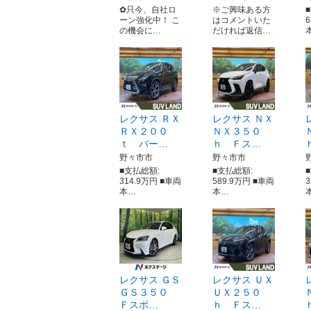
✿只今、自社ロ
※ご興味ある方
ーン強化中！ こ
はコメントいた
の機会に…
だければ返信…
レクサス ＲＸ
レクサス ＮＸ
ＲＸ２００
ＮＸ３５０
ｔ バー…
ｈ Ｆス…
野々市市
野々市市
■支払総額:
■支払総額:
314.9万円 ■車両
589.9万円 ■車両
本…
本…
レクサス ＧＳ
レクサス ＵＸ
ＧＳ３５０
ＵＸ２５０
Ｆスポ…
ｈ Ｆス…