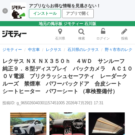
アプリならお得な情報を見逃さない！
インストール
アプリで開く
地元の掲示板 ジモティー 石川版
石川県
検索
ログイン
投稿
ジモティー
中古車
レクサス
石川県のレクサス
野々市市のレク
レクサス ＮＸ ＮＸ３５０ｈ ４ＷＤ サンルーフ
純正９．８型ディスプレイ バックカメラ ＡＣ１０
０Ｖ電源 プリクラッシュセーフティ レーダーク
ルーズ 禁煙車 パワーバックドア 合皮シート
シートヒーター パワーシート （車検整備付）
投稿ID: g_965026040301157451005
2026年7月29日 17:31