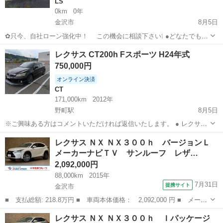
LS
0km
0年
金沢市
8月5日
✿只今、自社ローン強化中！ この機会に相談下さい❕ ●どなたでも自
社ローン対応可能です● ・勤続年数の短い方や自営業
石川
金沢市
LS
LEXUS
レクサス CT200h Fスポーツ H24年式
の方 ・パートやアルバイト勤務の主婦の方や派遣社員の方 ・自...
750,000円
オンライン決済
CT
171,000km
2012年
野町駅
8月5日
※ご興味ある方はコメントいただければ返信いたします。 ● レクサス
CT200h Fスポーツ ●年式:H24年2月 ●車検:令和9年3月 ●排気
石川
金沢市
野町駅
CT
レクサス ＮＸ ＮＸ３００ｈ バージョンＬ
量:1800cc ●ブラック ●走行距離:171,000km ●...
メーカーナビＴＶ サンルーフ レザ…
2,092,000円
88,000km
2015年
7月31日
提携サイト
金沢市
■ 支払総額: 218.8万円 ■ 車両本体価格： 2,092,000 円 ■ メーカ
ー名： レクサス ■ 車種名： ＮＸ ■ グレード名： ＮＸ３００
石川
金沢市
レクサス
レクサス ＮＸ ＮＸ３００ｈ Ｉパッケージ
ｈ バージョンＬ メーカーナビＴＶ サンルーフ レザー ＥＴ