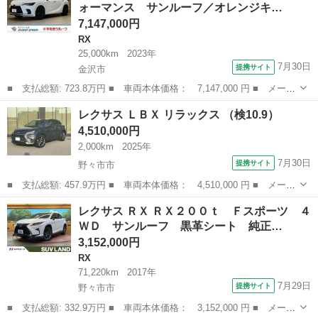
ォーマンス サンルーフ／オレンジキ…
３眼ＬＥ...
7,147,000円
RX
25,000km
2023年
7月30日
提携サイト
金沢市
■ 支払総額: 723.8万円 ■ 車両本体価格： 7,147,000 円 ■ メーカ
ー名： レクサス ■ 車種名： ＲＸ ■ グレード名： ＲＸ５００
石川
金沢市
RX
レクサス ＬＢＸ リラックス （検10.9）
ｈ Ｆスポーツパフォーマンス サンルーフ／オレンジキャリパー／
4,510,000円
輻射ヒー...
2,000km
2025年
7月30日
提携サイト
野々市市
■ 支払総額: 457.9万円 ■ 車両本体価格： 4,510,000 円 ■ メーカ
ー名： レクサス ■ 車種名： ＬＢＸ ■ グレード名： リラック
石川
野々市市
レクサス
レクサス ＲＸ ＲＸ２００ｔ Ｆスポーツ ４
ス ■ 排気量： 1500cc ■ ドア枚数： 5D ■ ミッション：...
ＷＤ サンルーフ 黒革シート 純正…
3,152,000円
RX
71,220km
2017年
7月29日
提携サイト
野々市市
■ 支払総額: 332.9万円 ■ 車両本体価格： 3,152,000 円 ■ メーカ