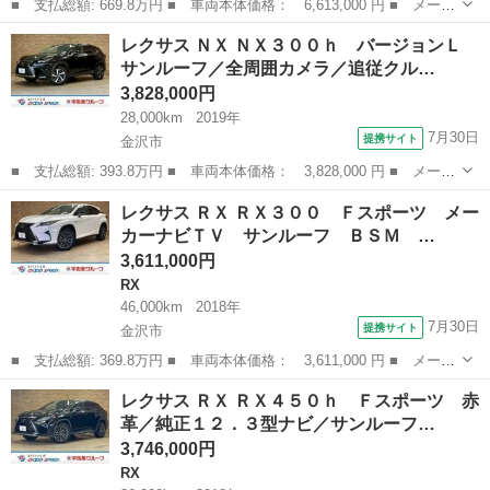
■ 支払総額: 669.8万円 ■ 車両本体価格： 6,613,000 円 ■ メーカ
ー名： レクサス ■ 車種名： ＲＸ ■ グレード名： ＲＸ３５０
石川
金沢市
RX
レクサス ＮＸ ＮＸ３００ｈ バージョンＬ
ｈ バージョンＬ サンルーフ／純正１４インチナビ／ＡＣ１００Ｖ
サンルーフ／全周囲カメラ／追従クル…
／ＥＴＣ...
3,828,000円
28,000km
2019年
7月30日
提携サイト
金沢市
■ 支払総額: 393.8万円 ■ 車両本体価格： 3,828,000 円 ■ メーカ
ー名： レクサス ■ 車種名： ＮＸ ■ グレード名： ＮＸ３００
石川
金沢市
レクサス
レクサス ＲＸ ＲＸ３００ Ｆスポーツ メー
ｈ バージョンＬ サンルーフ／全周囲カメラ／追従クルコン／シー
カーナビＴＶ サンルーフ ＢＳＭ …
トクーラ...
3,611,000円
RX
46,000km
2018年
7月30日
提携サイト
金沢市
■ 支払総額: 369.8万円 ■ 車両本体価格： 3,611,000 円 ■ メーカ
ー名： レクサス ■ 車種名： ＲＸ ■ グレード名： ＲＸ３０
石川
金沢市
RX
レクサス ＲＸ ＲＸ４５０ｈ Ｆスポーツ 赤
０ Ｆスポーツ メーカーナビＴＶ サンルーフ ＢＳＭ ＥＴＣ
革／純正１２．３型ナビ／サンルーフ…
３眼ＬＥＤ...
3,746,000円
RX