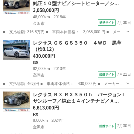
純正１０型ナビ／シートヒーター／シ…
Ｃ ３眼Ｌ...
3,058,000円
48,000km
2018年
7月30日
提携サイト
金沢市
■ 支払総額: 316.8万円 ■ 車両本体価格： 3,058,000 円 ■ メーカ
ー名： レクサス ■ 車種名： ＮＸ ■ グレード名： ＮＸ３００
石川
金沢市
レクサス
レクサス ＧＳ ＧＳ３５０ ４ＷＤ 黒革
ｈ Ｉパッケージ 純正１０型ナビ／シートヒーター／シートメモリ
（検8.12）
ー／ステ...
430,000円
GS
82,000km
2010年
7月21日
提携サイト
高岡市
■ 支払総額: 46万円 ■ 車両本体価格： 430,000 円 ■ メーカー
名： レクサス ■ 車種名： ＧＳ ■ グレード名： ＧＳ３５０
富山
高岡市
GS
レクサス ＲＸ ＲＸ３５０ｈ バージョンＬ
４ＷＤ 黒革 ■ 排気量： 3500cc ■ ドア枚数： 4D ■ ミッショ
サンルーフ／純正１４インチナビ／Ａ…
ン...
6,613,000円
RX
8,000km
2024年
7月30日
提携サイト
金沢市