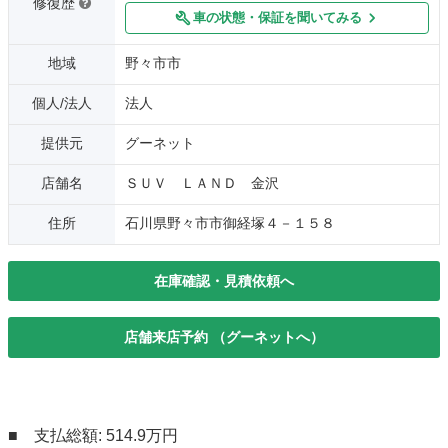
修復歴
車の状態・保証を聞いてみる
地域
野々市市
個人/法人
法人
提供元
グーネット
店舗名
ＳＵＶ ＬＡＮＤ 金沢
住所
石川県野々市市御経塚４－１５８
在庫確認・見積依頼へ
店舗来店予約 （グーネットへ）
■ 支払総額: 514.9万円