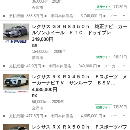
36,000km
2018年
7月30日
提携サイト
金沢市
■ 支払総額: 383.8万円 ■ 車両本体価格： 3,746,000 円 ■ メーカ
ー名： レクサス ■ 車種名： ＲＸ ■ グレード名： ＲＸ４５０
石川
金沢市
RX
レクサス ＧＳ ＧＳ４５０ｈ 純正ナビ カー
ｈ Ｆスポーツ 赤革／純正１２．３型ナビ／サンルーフ／全周囲カ
ルソンホイール ＥＴＣ ドライブレ…
メラ／ヘ...
349,000円
GS
154,000km
2009年
6月21日
提携サイト
新潟市
■ 支払総額: 49.9万円 ■ 車両本体価格： 349,000 円 ■ メーカー
名： レクサス ■ 車種名： ＧＳ ■ グレード名： ＧＳ４５０
新潟
新潟市
GS
レクサス ＲＸ ＲＸ４５０ｈ Ｆスポーツ メ
ｈ 純正ナビ カールソンホイール ＥＴＣ ドライブレコーダー
ーカーナビＴＶ サンルーフ ＢＳＭ…
バックカメラ ...
4,685,000円
RX
56,000km
2020年
7月30日
提携サイト
金沢市
■ 支払総額: 477.8万円 ■ 車両本体価格： 4,685,000 円 ■ メーカ
ー名： レクサス ■ 車種名： ＲＸ ■ グレード名： ＲＸ４５０
石川
金沢市
RX
レクサス ＲＸ ＲＸ５００ｈ Ｆスポーツパフ
ｈ Ｆスポーツ メーカーナビＴＶ サンルーフ ＢＳＭ ＥＴＣ