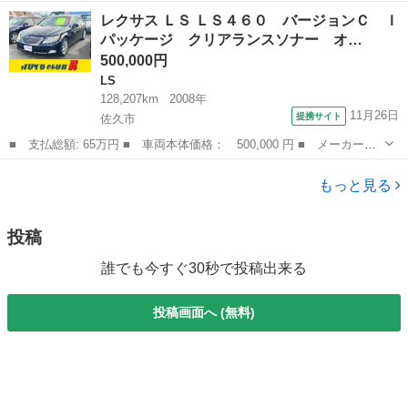
ー名： レクサス ■ 車種名： ＲＸ ■ グレード名： ＲＸ２００
石川
野々市市
RX
レクサス ＬＳ ＬＳ４６０ バージョンＣ Ｉ
ｔ Ｆスポーツ ４ＷＤ サンルーフ 黒革シート 純正１２．３型
パッケージ クリアランスソナー オ…
ナビ バ...
500,000円
LS
128,207km
2008年
11月26日
提携サイト
佐久市
■ 支払総額: 65万円 ■ 車両本体価格： 500,000 円 ■ メーカー
名： レクサス ■ 車種名： ＬＳ ■ グレード名： ＬＳ４６０
長野
佐久市
LS
バージョンＣ Ｉパッケージ クリアランスソナー オートクルーズ
もっと見る
コントロール バ...
投稿
誰でも今すぐ30秒で投稿出来る
投稿画面へ (無料)