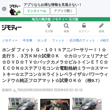
アプリならお得な情報を見逃さない！
インストール
アプリで開く
地元の掲示板 ジモティー 石川版
石川県
検索
ログイン
投稿
ジモティー
中古車
ホンダ
フィット
石川県のフィット
小松市
ホンダ フィット Ｇ・１０ｔｈアニバーサリーＩＩ☆
走行５．３万ＫＭ☆試乗ＯＫ ☆カロッツェリアナビ
☆ＤＶＤ☆ＴＶ☆バックカメラ☆ビルトインＥＴＣ☆
ＥＣＯＮ☆ステアリモコン☆電動格納ミラー☆スマー
トキー☆エアコン☆Ｈライトレベライザ☆パワーウィ
ンドウ☆純正フロアマット☆試乗ＯＫ☆ （検9.7）
投稿ID: g_700115038130241003003
2026年8月3日 02:15