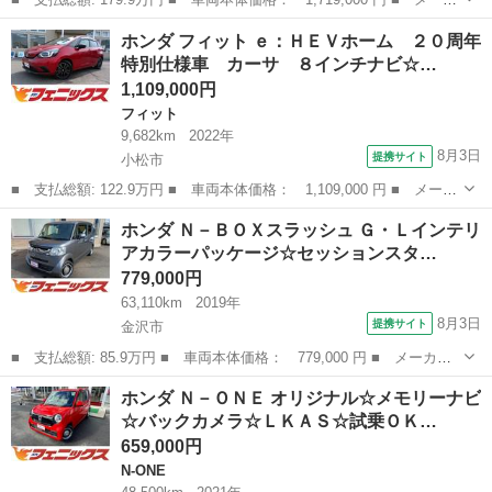
ー名： ホンダ ■ 車種名： Ｎ－ＯＮＥ ｅ： ■ グレード名：
石川
小松市
ホンダ
ホンダ フィット ｅ：ＨＥＶホーム ２０周年
ｅ： Ｌ☆車検Ｒ１０／９まで☆走行１４００キロ☆ ☆９インチホ
特別仕様車 カーサ ８インチナビ☆…
ンダコネ...
1,109,000円
フィット
9,682km
2022年
8月3日
提携サイト
小松市
■ 支払総額: 122.9万円 ■ 車両本体価格： 1,109,000 円 ■ メーカ
ー名： ホンダ ■ 車種名： フィット ■ グレード名： ｅ：ＨＥ
石川
小松市
フィット
ホンダ Ｎ－ＢＯＸスラッシュ Ｇ・Ｌインテリ
Ｖホーム ２０周年特別仕様車 カーサ ８インチナビ☆Ｂｌｕｅｔ
アカラーパッケージ☆セッションスタ…
ｏｏｔｈ...
779,000円
63,110km
2019年
8月3日
提携サイト
金沢市
■ 支払総額: 85.9万円 ■ 車両本体価格： 779,000 円 ■ メーカー
名： ホンダ ■ 車種名： Ｎ－ＢＯＸスラッシュ ■ グレード
石川
金沢市
ホンダ
ホンダ Ｎ－ＯＮＥ オリジナル☆メモリーナビ
名： Ｇ・Ｌインテリアカラーパッケージ☆セッションスタイル☆
☆バックカメラ☆ＬＫＡＳ☆試乗ＯＫ…
☆センションスタ...
659,000円
N-ONE