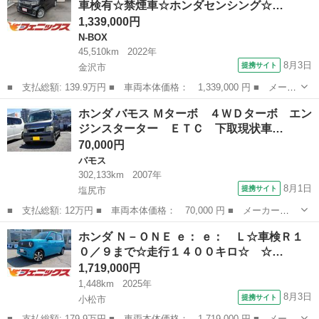
車検有☆禁煙車☆ホンダセンシング☆…
ーズコントロ...
1,339,000円
N-BOX
45,510km
2022年
8月3日
提携サイト
金沢市
■ 支払総額: 139.9万円 ■ 車両本体価格： 1,339,000 円 ■ メーカ
ー名： ホンダ ■ 車種名： Ｎ－ＢＯＸカスタム ■ グレード
石川
金沢市
N-BOX
ホンダ バモス Ｍターボ ４ＷＤターボ エン
名： ＬターボＲ９／１車検有☆禁煙車☆ホンダセンシング☆試乗Ｏ
ジンスターター ＥＴＣ 下取現状車…
Ｋ Ｒ９／１...
70,000円
バモス
302,133km
2007年
8月1日
提携サイト
塩尻市
■ 支払総額: 12万円 ■ 車両本体価格： 70,000 円 ■ メーカー
名： ホンダ ■ 車種名： バモス ■ グレード名： Ｍターボ ４
長野
塩尻市
バモス
ホンダ Ｎ－ＯＮＥ ｅ： ｅ： Ｌ☆車検Ｒ１
ＷＤターボ エンジンスターター ＥＴＣ 下取現状車 乗って帰れ
０／９まで☆走行１４００キロ☆ ☆…
ます。 ■ 排気量...
1,719,000円
1,448km
2025年
8月3日
提携サイト
小松市
■ 支払総額: 179.9万円 ■ 車両本体価格： 1,719,000 円 ■ メーカ