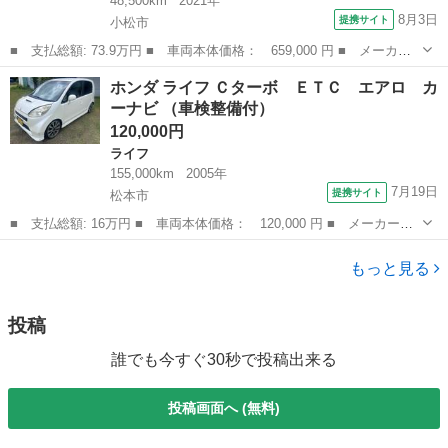
48,500km
2021年
8月3日
提携サイト
小松市
■ 支払総額: 73.9万円 ■ 車両本体価格： 659,000 円 ■ メーカー
名： ホンダ ■ 車種名： Ｎ－ＯＮＥ ■ グレード名： オリジナ
石川
小松市
N-ONE
ホンダ ライフ Ｃターボ ＥＴＣ エアロ カ
ル☆メモリーナビ☆バックカメラ☆ＬＫＡＳ☆試乗ＯＫ☆ 純正８イ
ーナビ （車検整備付）
ンチメモリー...
120,000円
ライフ
155,000km
2005年
7月19日
提携サイト
松本市
■ 支払総額: 16万円 ■ 車両本体価格： 120,000 円 ■ メーカー
名： ホンダ ■ 車種名： ライフ ■ グレード名： Ｃターボ Ｅ
長野
松本市
ライフ
ＴＣ エアロ カーナビ ■ 排気量： 660cc ■ ドア枚数： 5D ■
もっと見る
ミ...
投稿
誰でも今すぐ30秒で投稿出来る
投稿画面へ (無料)