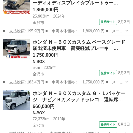
ーディオディスプレイ☆ブルートゥー…
1,869,000円
25,903km
2024年
8月3日
提携サイト
金沢市
■ 支払総額: 195.9万円 ■ 車両本体価格： 1,869,000 円 ■ メーカ
ー名： ホンダ ■ 車種名： Ｎ－ＢＯＸジョイ ■ グレード名：
石川
金沢市
ホンダ
ホンダ Ｎ－ＢＯＸカスタム ベースグレード
ターボ ８インチオーディオディスプレイ☆ブルートゥース☆バック
届出済未使用車 衝突軽減ブレーキ …
カメラ☆...
1,750,000円
N-BOX
5km
2025年
8月3日
提携サイト
金沢市
■ 支払総額: 183.4万円 ■ 車両本体価格： 1,750,000 円 ■ メーカ
ー名： ホンダ ■ 車種名： Ｎ－ＢＯＸカスタム ■ グレード
石川
金沢市
N-BOX
ホンダ Ｎ－ＢＯＸカスタム Ｇ・Ｌパッケー
名： ベースグレード 届出済未使用車 衝突軽減ブレーキ 片側電
ジ ナビ／Ｂカメラ／ドラレコ 運転席…
動スライドド...
660,000円
N-BOX
72,373km
2012年
8月3日
提携サイト
金沢市