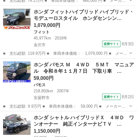
■ 支払総額: 74.2万円 ■ 車両本体価格： 660,000 円 ■ メーカー
名： ホンダ ■ 車種名： Ｎ－ＢＯＸカスタム ■ グレード名：
石川
金沢市
N-BOX
ホンダ フィットハイブリッド ハイブリッド・
Ｇ・Ｌパッケージ ナビ／Ｂカメラ／ドラレコ 運転席助手席エアバ
モデューロスタイル ホンダセンシン…
ック 禁煙 ...
1,079,000円
フィット
45,977km
2018年
8月3日
提携サイト
金沢市
■ 支払総額: 119.9万円 ■ 車両本体価格： 1,079,000 円 ■ メーカ
ー名： ホンダ ■ 車種名： フィットハイブリッド ■ グレード
石川
金沢市
フィット
ホンダ バモス Ｍ ４ＷＤ ５ＭＴ マニュア
名： ハイブリッド・モデューロスタイル ホンダセンシング☆禁煙
ル 令和８年１１月７日 下取り車 …
☆ ☆専用...
59,000円
バモス
218,850km
2007年
8月2日
提携サイト
安曇野市
■ 支払総額: 9.9万円 ■ 車両本体価格： 59,000 円 ■ メーカー
名： ホンダ ■ 車種名： バモス ■ グレード名： Ｍ ４ＷＤ
長野
安曇野市
バモス
ホンダ シャトル ハイブリッドＸ ４ＷＤ ワ
５ＭＴ マニュアル 令和８年１１月７日 下取り車 ローン クレ
ンオーナー 純正インターナビＴＶ …
ジット ■ 排気...
1,150,000円