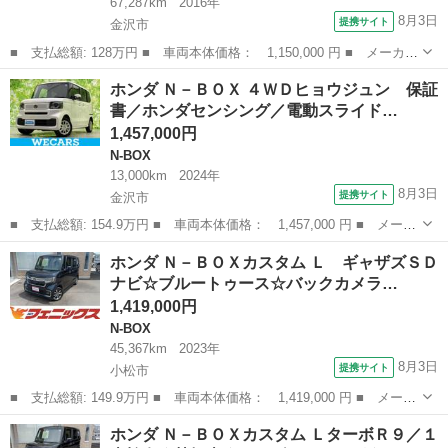
67,287km
2016年
8月3日
提携サイト
金沢市
■ 支払総額: 128万円 ■ 車両本体価格： 1,150,000 円 ■ メーカー
名： ホンダ ■ 車種名： シャトル ■ グレード名： ハイブリッ
石川
金沢市
ホンダ
ホンダ Ｎ－ＢＯＸ ４ＷＤヒョウジュン 保証
ドＸ ４ＷＤ ワンオーナー 純正インターナビＴＶ Ｂｌｕｅｔｏ
書／ホンダセンシング／電動スライド…
ｏｔｈ コ...
1,457,000円
N-BOX
13,000km
2024年
8月3日
提携サイト
金沢市
■ 支払総額: 154.9万円 ■ 車両本体価格： 1,457,000 円 ■ メーカ
ー名： ホンダ ■ 車種名： Ｎ－ＢＯＸ ■ グレード名： ４ＷＤ
石川
金沢市
N-BOX
ホンダ Ｎ－ＢＯＸカスタム Ｌ ギャザズＳＤ
ヒョウジュン 保証書／ホンダセンシング／電動スライドドア／シー
ナビ☆ブルートゥース☆バックカメラ…
トヒータ...
1,419,000円
N-BOX
45,367km
2023年
8月3日
提携サイト
小松市
■ 支払総額: 149.9万円 ■ 車両本体価格： 1,419,000 円 ■ メーカ
ー名： ホンダ ■ 車種名： Ｎ－ＢＯＸカスタム ■ グレード
石川
小松市
N-BOX
ホンダ Ｎ－ＢＯＸカスタム ＬターボＲ９／１
名： Ｌ ギャザズＳＤナビ☆ブルートゥース☆バックカメラ☆クル