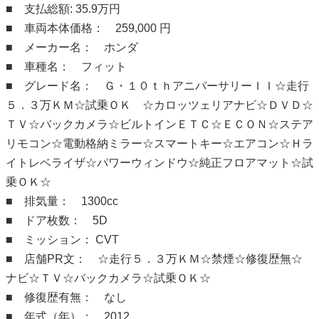
■ 支払総額: 35.9万円
■ 車両本体価格： 259,000 円
■ メーカー名： ホンダ
■ 車種名： フィット
■ グレード名： Ｇ・１０ｔｈアニバーサリーＩＩ☆走行
５．３万ＫＭ☆試乗ＯＫ ☆カロッツェリアナビ☆ＤＶＤ☆
ＴＶ☆バックカメラ☆ビルトインＥＴＣ☆ＥＣＯＮ☆ステア
リモコン☆電動格納ミラー☆スマートキー☆エアコン☆Ｈラ
イトレベライザ☆パワーウィンドウ☆純正フロアマット☆試
乗ＯＫ☆
■ 排気量： 1300cc
■ ドア枚数： 5D
■ ミッション： CVT
■ 店舗PR文： ☆走行５．３万ＫＭ☆禁煙☆修復歴無☆
ナビ☆ＴＶ☆バックカメラ☆試乗ＯＫ☆
■ 修復歴有無： なし
■ 年式（年）： 2012