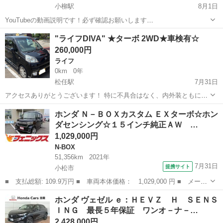
小柳駅
8月1日
YouTubeの動画説明です！必ず確認お願いします
https://youtu.be/xALT0Q3pUzs?si=UU5TYLzi78TF3U1e ご覧いただき
石川
能美市
小柳駅
N-BOX
車両
"ライフDIVA" ★ターボ 2WD★車検有☆
ありがとうございます！ 広々とした荷室と使い勝手の良さ...
260,000円
ライフ
0km
0年
松任駅
7月31日
アクセスありがとうございます！ 特に不具合はなく、内外装ともに状
態は良いかと思います！ 一箇所、目立つエクボ大の凹み傷がありま
石川
白山市
松任駅
ライフ
走行距離
ホンダ Ｎ－ＢＯＸカスタム ＥＸターボ☆ホン
す。 ご検討される方は必ず現車確認して下さい。 試乗して頂いても大
ダセンシング☆１５インチ純正ＡＷ …
丈夫ですが現在、無保険の方はご...
1,029,000円
N-BOX
51,356km
2021年
7月31日
提携サイト
小松市
■ 支払総額: 109.9万円 ■ 車両本体価格： 1,029,000 円 ■ メーカ
ー名： ホンダ ■ 車種名： Ｎ－ＢＯＸカスタム ■ グレード
石川
小松市
N-BOX
ホンダ ヴェゼル ｅ：ＨＥＶＺ Ｈ ＳＥＮＳ
名： ＥＸターボ☆ホンダセンシング☆１５インチ純正ＡＷ ☆８イ
ＩＮＧ 最長５年保証 ワンオ－ナ－…
ンチ純正ナビ...
2,428,000円