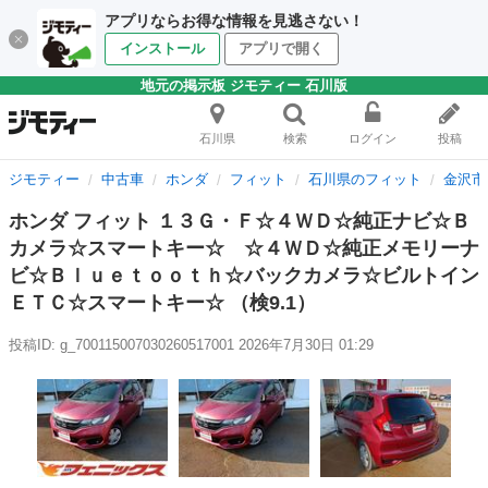
アプリならお得な情報を見逃さない！
インストール
アプリで開く
地元の掲示板 ジモティー 石川版
石川県
検索
ログイン
投稿
ジモティー
中古車
ホンダ
フィット
石川県のフィット
金沢市
ホンダ フィット １３Ｇ・Ｆ☆４ＷＤ☆純正ナビ☆Ｂ
カメラ☆スマートキー☆ ☆４ＷＤ☆純正メモリーナ
ビ☆Ｂｌｕｅｔｏｏｔｈ☆バックカメラ☆ビルトイン
ＥＴＣ☆スマートキー☆ （検9.1）
投稿ID: g_700115007030260517001
2026年7月30日 01:29