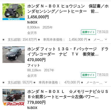
名： ホンダ ■ 車種名： Ｎ－ＢＯＸ ■ グレード名： Ｇ・Ｌパ
石川
小松市
N-BOX
ホンダ Ｎ－ＢＯＸ ヒョウジュン 保証書／ホ
ッケージ ☆純正カーオーディオ☆左側パワースライドドア☆オート
ンダセンシング／シートヒーター 前…
エアコン☆ス...
1,456,000円
N-BOX
8,000km
2025年
7月31日
提携サイト
金沢市
■ 支払総額: 154.8万円 ■ 車両本体価格： 1,456,000 円 ■ メーカ
ー名： ホンダ ■ 車種名： Ｎ－ＢＯＸ ■ グレード名： ヒョウ
石川
金沢市
N-BOX
ホンダ フィット １３Ｇ・Ｆパッケージ ドラ
ジュン 保証書／ホンダセンシング／シートヒーター 前席／車線逸
イブレコーダー ナビ ＴＶ 衝突被…
脱防止支...
470,000円
フィット
88,118km
2017年
7月31日
提携サイト
金沢市
■ 支払総額: 55万円 ■ 車両本体価格： 470,000 円 ■ メーカー
名： ホンダ ■ 車種名： フィット ■ グレード名： １３Ｇ・Ｆ
石川
金沢市
フィット
ホンダ Ｎ－ＢＯＸ Ｌ ☆メモリーナビ☆ＵＳ
パッケージ ドライブレコーダー ナビ ＴＶ 衝突被害軽減システ
Ｂ☆前席シートヒーター☆左側パワー…
ム アルミホイー...
779,000円
N-BOX