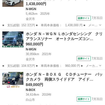
1,438,000円
N-WGN
5,462km
2025年
7月31日
提携サイト
金沢市
■ 支払総額: 152.3万円 ■ 車両本体価格： 1,438,000 円 ■ メーカ
ー名： ホンダ ■ 車種名： Ｎ－ＷＧＮ ■ グレード名： Ｌ
石川
金沢市
N-WGN
ホンダ Ｎ－ＷＧＮ Ｌホンダセンシング クリ
Ｈ ＳＥＮＳＩＮＧ 新車保証 試乗車 ワンオーナー ナビＶＸＭ
アランスソナー オートクルーズコン…
－２４５Ｚ...
960,000円
N-WGN
30,856km
2021年
7月31日
提携サイト
金沢市
■ 支払総額: 104.9万円 ■ 車両本体価格： 960,000 円 ■ メーカー
名： ホンダ ■ 車種名： Ｎ－ＷＧＮ ■ グレード名： Ｌホンダ
石川
金沢市
N-WGN
ホンダ Ｎ－ＢＯＸ Ｇ ＣＤチューナー バッ
センシング クリアランスソナー オートクルーズコントロール レ
クカメラ 両側スライドドア アイド…
ーンアシス...
849,000円
N-BOX
34,614km
2019年
7月31日
提携サイト
白山市