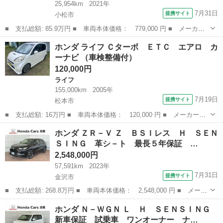
25,954km
2021年
7月31日
提携サイト
小松市
■ 支払総額: 85.9万円 ■ 車両本体価格： 779,000 円 ■ メーカー
名： ホンダ ■ 車種名： Ｎ－ＢＯＸ ■ グレード名： Ｌ ☆メ
石川
小松市
N-BOX
ホンダ ライフ Ｃターボ ＥＴＣ エアロ カ
モリーナビ☆ＵＳＢ☆前席シートヒーター☆左側パワースライドドア
ーナビ （車検整備付）
☆スマートキ...
120,000円
ライフ
155,000km
2005年
7月19日
提携サイト
松本市
■ 支払総額: 16万円 ■ 車両本体価格： 120,000 円 ■ メーカー
名： ホンダ ■ 車種名： ライフ ■ グレード名： Ｃターボ Ｅ
長野
松本市
ライフ
ホンダ ＺＲ－Ｖ Ｚ ＢＳＩレス Ｈ ＳＥＮ
ＴＣ エアロ カーナビ ■ 排気量： 660cc ■ ドア枚数： 5D ■
ＳＩＮＧ 革シ－ト 最長５年保証 …
ミ...
2,548,000円
57,591km
2023年
7月31日
提携サイト
金沢市
■ 支払総額: 268.8万円 ■ 車両本体価格： 2,548,000 円 ■ メーカ
ー名： ホンダ ■ 車種名： ＺＲ－Ｖ ■ グレード名： Ｚ ＢＳ
石川
金沢市
ホンダ
ホンダ Ｎ－ＷＧＮ Ｌ Ｈ ＳＥＮＳＩＮＧ
Ｉレス Ｈ ＳＥＮＳＩＮＧ 革シ－ト 最長５年保証 ワンオ－ナ
新車保証 試乗車 ワンオーナー ナ…
－ 純正...