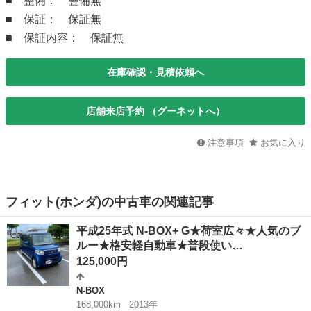
■ 整備： 整備無
■ 保証： 保証無
■ 保証内容： 保証無
在庫確認・見積依頼へ
店舗来店予約 （グーネットへ）
注意事項
お気に入り
フィット(ホンダ)の中古車の関連記事
平成25年式 N-BOX+ G★荷室広々★人気のブ
ルー★格安軽自動車★普段使い…
125,000円
N-BOX
168,000km
2013年