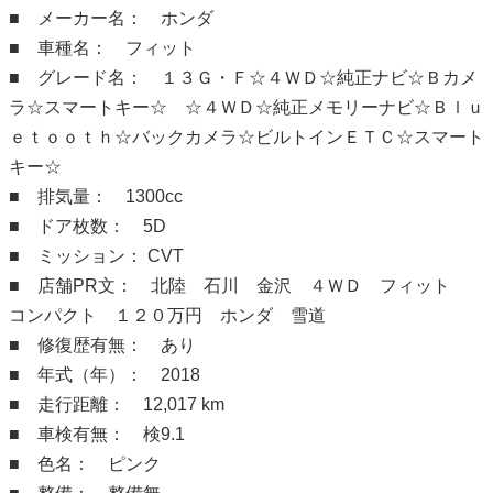
■ メーカー名： ホンダ
■ 車種名： フィット
■ グレード名： １３Ｇ・Ｆ☆４ＷＤ☆純正ナビ☆Ｂカメ
ラ☆スマートキー☆ ☆４ＷＤ☆純正メモリーナビ☆Ｂｌｕ
ｅｔｏｏｔｈ☆バックカメラ☆ビルトインＥＴＣ☆スマート
キー☆
■ 排気量： 1300cc
■ ドア枚数： 5D
■ ミッション： CVT
■ 店舗PR文： 北陸 石川 金沢 ４ＷＤ フィット
コンパクト １２０万円 ホンダ 雪道
■ 修復歴有無： あり
■ 年式（年）： 2018
■ 走行距離： 12,017 km
■ 車検有無： 検9.1
■ 色名： ピンク