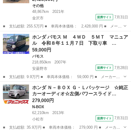
その他
48,867km
2021年
7月31日
提携サイト
金沢市
■ 支払総額: 255.5万円 ■ 車両本体価格： 2,428,000 円 ■ メーカ
ー名： ホンダ ■ 車種名： ヴェゼル ■ グレード名： ｅ：ＨＥ
石川
金沢市
その他
ホンダ バモス Ｍ ４ＷＤ ５ＭＴ マニュア
ＶＺ Ｈ ＳＥＮＳＩＮＧ 最長５年保証 ワンオ－ナ－ 純正ナ
ル 令和８年１１月７日 下取り車 …
ビ ＴＶ ...
59,000円
バモス
218,850km
2007年
7月28日
提携サイト
安曇野市
■ 支払総額: 9.9万円 ■ 車両本体価格： 59,000 円 ■ メーカー
名： ホンダ ■ 車種名： バモス ■ グレード名： Ｍ ４ＷＤ
長野
安曇野市
バモス
ホンダ Ｎ－ＢＯＸ Ｇ・Ｌパッケージ ☆純正
５ＭＴ マニュアル 令和８年１１月７日 下取り車 ローン クレ
カーオーディオ☆左側パワースライド…
ジット ■ 排気...
279,000円
N-BOX
62,210km
2013年
7月31日
提携サイト
小松市
■ 支払総額: 35.9万円 ■ 車両本体価格： 279,000 円 ■ メーカー