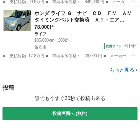
■ 支払総額: 99.8万円 ■ 車両本体価格： 849,000 円 ■ メーカー
名： ホンダ ■ 車種名： Ｎ－ＢＯＸ ■ グレード名： Ｇ ＣＤ
石川
白山市
N-BOX
ホンダ ライフ Ｇ ナビ ＣＤ ＦＭ ＡＭ
チューナー バックカメラ 両側スライドドア アイドリングストッ
タイミングベルト交換済 ＡＴ・エア…
プ 横滑り防...
78,000円
ライフ
105,000km
2002年
6月5日
提携サイト
笛吹市
■ 支払総額: 17.8万円 ■ 車両本体価格： 78,000 円 ■ メーカー
名： ホンダ ■ 車種名： ライフ ■ グレード名： Ｇ ナビ Ｃ
山梨
笛吹市
ライフ
Ｄ ＦＭ ＡＭ タイミングベルト交換済 ＡＴ・エアコン・パワー
もっと見る
ウィンドウ・Ｗ...
投稿
誰でも今すぐ30秒で投稿出来る
投稿画面へ (無料)