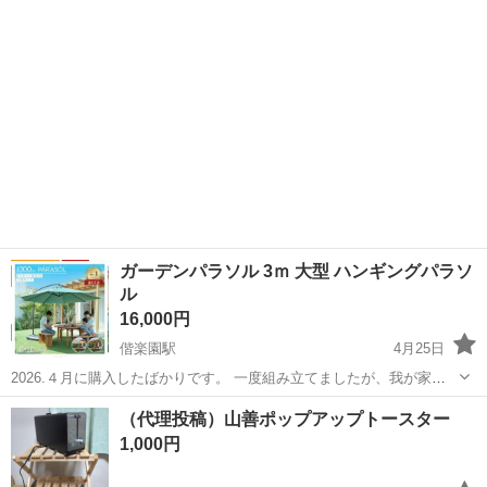
に是非お譲りしたいです。足の延長はあるのですが固定ネジを無くし
てしまったので使われる方で購入し...
ガーデンパラソル 3ｍ 大型 ハンギングパラソ
ル
16,000円
偕楽園駅
4月25日
2026.４月に購入したばかりです。 一度組み立てましたが、我が家に
は大きすぎたため、未使用で泣く泣く出品することにしました。 収納
茨城
水戸市
偕楽園駅
ダイニングセット
（代理投稿）山善ポップアップトースター
時のカバーもおつけします。 購入時価格…21380円 カラー…ベージュ
ハンギングパラソル
1,000円
パラソル：30...