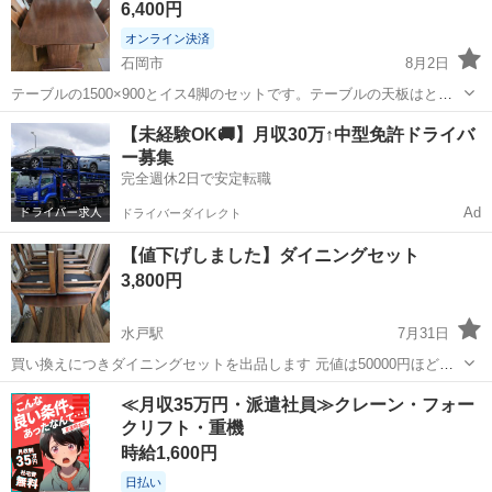
6,400円
オンライン決済
石岡市
8月2日
テーブルの1500×900とイス4脚のセットです。テーブルの天板はとて
もキレイですが、椅子はキズがそれなりにあります。椅子はとても座
茨城
石岡市
ダイニングセット
テーブルセット
【未経験OK🚚】月収30万↑中型免許ドライバ
りやすいですが結構重いです。 引き取りに来れる方に格安で譲りま
ー募集
す。
完全週休2日で安定転職
Ad
ドライバーダイレクト
【値下げしました】ダイニングセット
3,800円
水戸駅
7月31日
買い換えにつきダイニングセットを出品します 元値は50000円ほどだ
ったと思います。 5年ほど使用しましたがまだまだ使える状態です。
茨城
水戸市
水戸駅
ダイニングセット
≪月収35万円・派遣社員≫クレーン・フォー
写真の通り椅子の方は若干塗装が剥げている部分がありますが、テー
クリフト・重機
ブルはそのような部分はなく...
時給1,600円
日払い