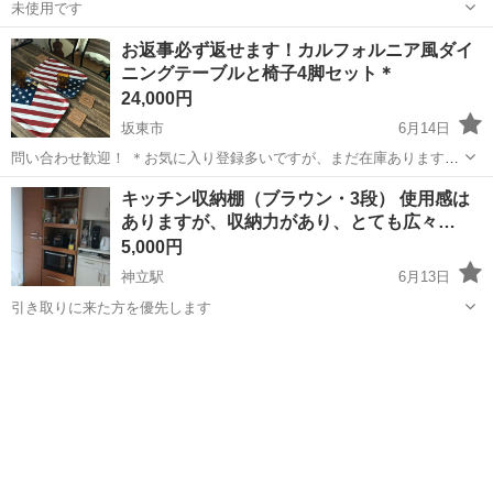
未使用です
茨城
土浦市
土浦駅
ダイニングセット
テーブルセット
お返事必ず返せます！カルフォルニア風ダイ
ニングテーブルと椅子4脚セット＊
24,000円
坂東市
6月14日
問い合わせ歓迎！ ＊お気に入り登録多いですが、まだ在庫あります＊
2026.3月現在 ＊カリフォルニア風ダイニングテーブルと椅子4脚セッ
茨城
坂東市
ダイニングセット
ダイニング
キッチン収納棚（ブラウン・3段） 使用感は
ト＊ ご覧頂きありがとうございます。 お洒落な木目調のカリフォルニ
ありますが、収納力があり、とても広々…
ア風ダイニングテー...
5,000円
神立駅
6月13日
引き取りに来た方を優先します
茨城
土浦市
神立駅
ダイニングセット