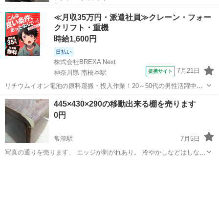
≪月収35万円・派遣社員≫クレーン・フォー
クリフト・重機
時給1,600円
日払い
株式会社BREXA Next
7月21日
提携サイト
神奈川県 南橋本駅
リチウムイオン電池の原料運搬・投入作業！20～50代の男性活躍中★
ワンルーム寮完備！赴任旅費会社負担！年間休日130日★フォークリフ
神奈川
相模原市
南橋本駅
その他
445×430×290の移動出来る棚を売ります
ト免許お持ちの方、活躍中！就業先食堂利用可★《神奈川県相模原
0円
市》 人気の工場のお仕事 ◇電...
常澄駅
7月5日
写真の通りを売ります、 エッジが剥がれあり。 冷やかしなどはしない
ように、 ノークレームやノーリターンでお願いします、宜しくお願い
茨城
水戸市
常澄駅
ダイニングセット
通り
します