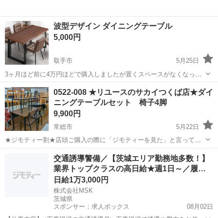
波型デザイン ダイニングテーブル
5,000円
取手市
5月25日
3ヶ月ほど前に4万円ほどで購入しましたが置くスペースがなくなった
ので出品します。 幅140×80高さ70 取引場所:取手市か竜ヶ崎市 波型
茨城
取手市
ダイニングセット
ダイニング
0522-008 ★リユースのサカイつくば店★ダイ
デザインのブラウンダイニングテーブル、木製トップと金属フレー
ニングテーブルセット 椅子4脚
ム、角に小さな欠けあり。...
9,900円
常総市
5月22日
★ジモティー割★店頭ご購入の際に「ジモティーを見た」と言ってい
ただくとジモティー限定価格（掲載価格の10%OFF）でご購入が可能
茨城
常総市
ダイニングセット
サカイ
交通誘導警備／【茨城エリア勤務地多数！】
です。 必ずご精算前にスタッフまでお伝えくださいませ。 ■引越でお
業界トップクラスの高日給★週1日～／履
なじみ、サカイ引越セン...
歴…
日給1万3,000円
株式会社MSK
茨城県
スポンサー：求人ボックス
08月02日