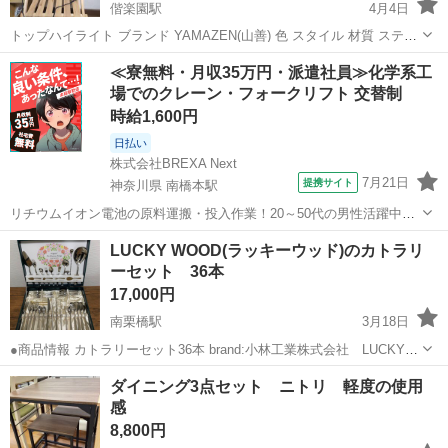
偕楽園駅
4月4日
トップハイライト ブランド YAMAZEN(山善) 色 スタイル 材質 ステン
レス鋼 商品の寸法 39奥行き x 11.5幅 x 19.5高さ cm 商品用途・使用
茨城
東茨城郡
偕楽園駅
ダイニングセット
山善
≪寮無料・月収35万円・派遣社員≫化学系工
方法 パン ワット数 1300 約...
場でのクレーン・フォークリフト 交替制
時給1,600円
日払い
株式会社BREXA Next
7月21日
提携サイト
神奈川県 南橋本駅
リチウムイオン電池の原料運搬・投入作業！20～50代の男性活躍中★
ワンルーム寮完備！赴任旅費会社負担！年間休日130日★フォークリフ
神奈川
相模原市
南橋本駅
その他
LUCKY WOOD(ラッキーウッド)のカトラリ
ト免許お持ちの方、活躍中！就業先食堂利用可★《神奈川県相模原
ーセット 36本
市》 人気の工場のお仕事 ◇電...
17,000円
南栗橋駅
3月18日
●商品情報 カトラリーセット36本 brand:小林工業株式会社 LUCKY
WOOD color:ケース→グリーン、カトラリー→シルバーメイン(ゴール
茨城
猿島郡
南栗橋駅
ダイニングセット
スプーン
ダイニング3点セット ニトリ 軽度の使用
ド2本のみ) size:約縦29.5cm×横38.5cm×高さ6.5cm...
感
8,800円