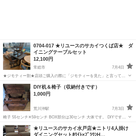
0704-017 ★リユースのサカイつくば店★ ダ
イニングテーブルセット
12,100円
常総市
7月4日
★ジモティー割★店頭ご購入の際に「ジモティーを見た」と言ってい
ただくとジモティー限定価格（掲載価格の10%OFF）でご購入が可能
茨城
常総市
ダイニングセット
サカイ
DIY机＆椅子（収納付きです）
です。 必ずご精算前にスタッフまでお伝えくださいませ。 ■引越でお
1,000円
なじみ、サカイ引越セン...
荒川沖駅
7月3日
椅子 55センチ✕59センチ BOX部分は30センチ 大体です。 DIYですの
で、 現状お渡しで御了承頂ける方 宜しくお願いします。 家の中で使
茨城
稲敷郡
荒川沖駅
ダイニングセット
DIY
★リユースのサカイ水戸店★ニトリ4人掛け
用しておりましたので 状態は良いかと思います。 机 60センチ✕47セ
ダイニングセットﾎﾜｲﾄ×ﾌﾞﾗｳﾝH…
ンチ 高...