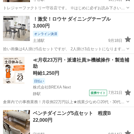
トレジャーファクトリー守谷店です。 ※はじめに必ずお読み下さい。
■売約済になっている可能性がございますので、ご来店前に守谷店宛て
茨城
守谷市
守谷駅
ダイニングセット
EKEDALEN
！激安！ロウヤ ダイニングテーブル
に在庫確認のお電話をお願いいたします。 ■掲載品は全て店頭販売品
3,000円
になります。 店舗にご...
オンライン決済
土浦駅
9月18日
拾い画像は4人掛け5点セットですが、 2人掛け3点セットになります！
1つのチェアがネジが取れてしまってぐらついていますが、付けてもら
茨城
土浦市
土浦駅
ダイニングセット
ロウヤ
≪月収23万円・派遣社員≫機械操作・製造補
えれば大丈夫です✨ チェアに子供の落書きがありますが、黒なのでそ
助
んなに目立たないと思い...
時給1,250円
日払い
株式会社BREXA Next
7月21日
提携サイト
静駅
倉庫内での事務業務！月収例22万円以上★残業少なめ◎20代・30代・
40代の男女活躍中！空調完備で快適作業★食堂利用可◎マイカー通勤
茨城
常陸大宮市
静駅
その他
ベンチダイニング5点セット 程度B
OK◎無料駐車場完備！《茨城県常陸大宮市》 人気の工場のお仕事 ◇
22,000円
電子部品製造倉庫内の事務...