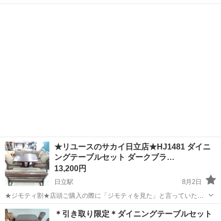
いアクロスプラザ守谷内 共有コインパーキング51台【店舗のご利用で
茨城
守谷市
守谷駅
ダイニングセット
最大120分無料】 トレジャーファクトリー守谷店です。 ※はじめに必
ずお読...
★リユースのサカイ日立店★HJ1481 ダイニ
ングテーブルセット ダークブラ…
13,200円
日立駅
8月2日
★ジモティ割★店頭ご購入の際に「ジモティを見た」と言っていただ
くとジモティ限定価格（掲載価格の10%OFF）でご購入が可能です。
茨城
日立市
日立駅
ダイニングセット
＊引き取り限定＊ダイニングテーブルセット
ぜひ店頭にてスタッフまでお伝えくださいませ。 ----------------------...