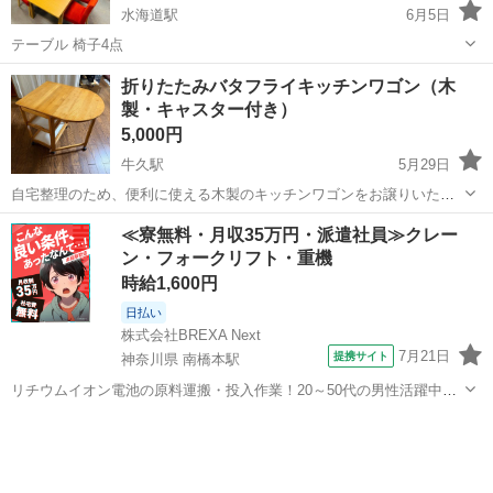
水海道駅
6月5日
テーブル 椅子4点
茨城
常総市
水海道駅
ダイニングセット
セット
折りたたみバタフライキッチンワゴン（木
製・キャスター付き）
5,000円
牛久駅
5月29日
自宅整理のため、便利に使える木製のキッチンワゴンをお譲りいたし
ます☆ ■商品の特徴 ・天板を広げられるバタフライタイプです。用途
茨城
牛久市
牛久駅
ダイニングセット
≪寮無料・月収35万円・派遣社員≫クレー
に合わせて省スペースにも広くも使えます。 ・下部のトレイ（2段）
ン・フォークリフト・重機
は引き出して使うことができます...
時給1,600円
日払い
株式会社BREXA Next
7月21日
提携サイト
神奈川県 南橋本駅
リチウムイオン電池の原料運搬・投入作業！20～50代の男性活躍中★
ワンルーム寮完備！赴任旅費会社負担！年間休日130日★フォークリフ
神奈川
相模原市
南橋本駅
その他
ト免許お持ちの方、活躍中！就業先食堂利用可★《神奈川県相模原
市》 人気の工場のお仕事 ◇電...