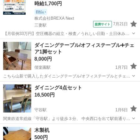
時給1,700円
日払い
株式会社BREXA Next
7月21日
提携サイト
三妻駅
【月収例33万円】空圧機器の組立・検査／うれしい日勤・土日休み／
無料の社宅付き◎ 人気の工場のお仕事 ◇空気圧制御機器製品の組立・
茨城
常総市
三妻駅
その他
ダイニングテーブル/オフィステーブル➕チェ
検査作業◇ ・調整機器の組立作業 ★工場未経験者でも安心して働ける
ア1脚セット
環境になります。 ★細...
8,000円
偕楽園駅
1月7日
こちら山新で購入したダイニングテーブル/オフィステーブルとチェア
の2脚セットになります。 ダイニングテーブルが29000円、チェアが1
茨城
水戸市
偕楽園駅
ダイニングセット
デスクワーク
ダイニング4点セット
脚15900円🟰3で44900円で購入したものになります。 椅子は革生地で
16,500円
360°回転式...
守谷駅
1月6日
関東鉄道常総線「守谷駅」より徒歩３分、 中央西口を出て駅前通り沿
いアクロスプラザ守谷内 共有コインパーキング51台【店舗のご利用で
茨城
守谷市
守谷駅
ダイニングセット
店舗
木製机
最大120分無料】 トレジャーファクトリー守谷店です。 ※はじめに必
500円
ずお読...