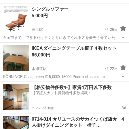
シングルソファー
5,000円
高浜駅
7月26日
石岡市まで、できるだけ早くとりにきてくれる方を優先させていただ
きます。 よろしくおねがいします。 中身確認の為箱開封。未使用
茨城
石岡市
高浜駅
ダイニングセット
IKEAダイニングテーブル椅子４数セット
66,000円
水海道駅
7月22日
RÖNNINGE Chair, green ¥15,000¥ 15000 Price incl. sales tax
TONSTAD Extendable table https://www.ikea.com/jp/e...
茨城
常総市
水海道駅
ダイニングセット
【格安物件多数✨】家賃4万円以下多数
【保証人ナシ】賃貸物件多数掲載！
Ad
ニフティ不動産
0714-014 ★リユースのサカイつくば店★ 4
人掛けダイニングセット 椅子…