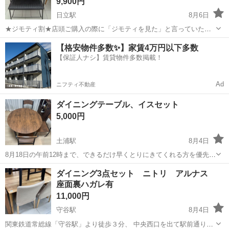
9,900円
日立駅
8月6日
★ジモティ割★店頭ご購入の際に「ジモティを見た」と言っていただ
くとジモティ限定価格（掲載価格の10%OFF）でご購入が可能です。
茨城
日立市
日立駅
ダイニングセット
【格安物件多数✨】家賃4万円以下多数
ぜひ店頭にてスタッフまでお伝えくださいませ。 ----------------------...
【保証人ナシ】賃貸物件多数掲載！
Ad
ニフティ不動産
ダイニングテーブル、イスセット
5,000円
土浦駅
8月4日
8月18日の午前12時まで、できるだけ早くとりにきてくれる方を優先さ
せていただきます。 尚、早めに取りに来てくれる方がいれば相談承り
茨城
土浦市
土浦駅
ダイニングセット
ダイニング3点セット ニトリ アルナス
ますのでよろしくお願いします イス4個 テーブル円形 RASIK 使用期
座面裏ハガレ有
間一年になります
11,000円
守谷駅
8月4日
関東鉄道常総線「守谷駅」より徒歩３分、 中央西口を出て駅前通り沿