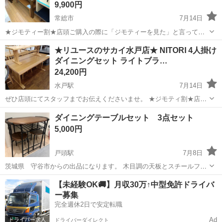
9,900円
常総市
7月14日
★ジモティー割★店頭ご購入の際に「ジモティーを見た」と言ってい
ただくとジモティー限定価格（掲載価格の10%OFF）でご購入が可能
茨城
常総市
ダイニングセット
サカイ
★リユースのサカイ水戸店★ NITORI 4人掛け
です。 必ずご精算前にスタッフまでお伝えくださいませ。 ■引越でお
ダイニングセット ライトブラ…
なじみ、サカイ引越セン...
24,200円
水戸駅
7月14日
ぜひ店頭にてスタッフまでお伝えくださいませ。 ★ジモティ割★店頭
ご購入の際に「ジモティを見た」と言っていただくとジモティ限定価
茨城
水戸市
水戸駅
ダイニングセット
サカイ
ダイニングテーブルセット 3点セット
格（掲載価格の10%OFF）でご購入が可能です。 ■引越でおなじみ、
5,000円
サカイ引越センターのリユー...
戸頭駅
7月8日
茨城県 守谷市からの出品になります。 木目調の天板とスチールフレ
ームを組み合わせた、コンパクトで省スペースなダイニング3点セット
茨城
守谷市
戸頭駅
ダイニングセット
【未経験OK🚚】月収30万↑中型免許ドライバ
です。 模様替えのため不必要な為出品いたします。 こちらの商品は引
ー募集
き取り限定になります。 ...
完全週休2日で安定転職
Ad
ドライバーダイレクト