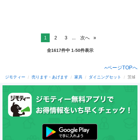
1
2
3
...
次へ
全1617件中 1-50件表示
ページTOPへ
ジモティー
売ります・あげます
家具
ダイニングセット
茨城県