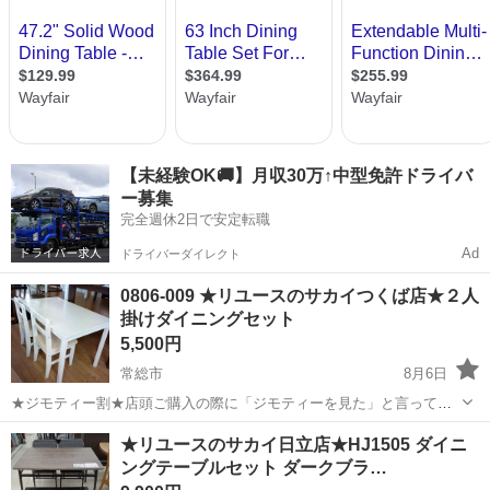
【未経験OK🚚】月収30万↑中型免許ドライバ
ー募集
完全週休2日で安定転職
Ad
ドライバーダイレクト
0806-009 ★リユースのサカイつくば店★２人
掛けダイニングセット
5,500円
常総市
8月6日
★ジモティー割★店頭ご購入の際に「ジモティーを見た」と言ってい
ただくとジモティー限定価格（掲載価格の10%OFF）でご購入が可能
茨城
常総市
ダイニングセット
サカイ
★リユースのサカイ日立店★HJ1505 ダイニ
です。 必ずご精算前にスタッフまでお伝えくださいませ。 ■引越でお
ングテーブルセット ダークブラ…
なじみ、サカイ引越セン...