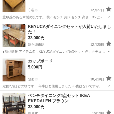
守谷市
12月27日
重厚感のある木製の机です。 横75センチ 縦50センチ 高さ 35センチ
※タバコを吸う人はいません ※ペットは飼っていません よろしくお願
茨城
守谷市
ダイニングセット
木製
KEYUCAダイニングセットが入荷いたしまし
いします。
た！
33,000円
龍ケ崎市駅
12月20日
●商品情報 アイテム名：KEYUCAダイニング5点セット 色：ナチュラ
ル×オレンジ お問い合わせ番号：1090009886636 ※店頭でも販売して
茨城
龍ケ崎市
龍ケ崎市駅
ダイニングセット
KEYUCA
カップボード
おりますので先に売れてしまう可能性がございます。予めご了承くだ
5,000円
さ...
筑西市
10月19日
定価2万ほどの物です 一年半ほど使用しました 不備はないですが、少
し傷があるので お値下げしました 宜しくお願いします。
茨城
筑西市
ダイニングセット
ベンチダイニング4点セット IKEA
EKEDALEN ブラウン
33,000円
守谷駅
10月3日