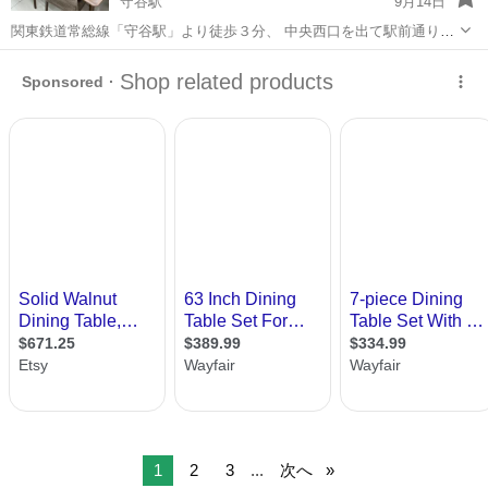
守谷駅
9月14日
関東鉄道常総線「守谷駅」より徒歩３分、 中央西口を出て駅前通り沿
いアクロスプラザ守谷内 共有コインパーキング51台【店舗のご利用で
茨城
守谷市
守谷駅
ダイニングセット
店舗
最大120分無料】 トレジャーファクトリー守谷店です。 ※はじめに必
ずお読...
1
2
3
...
次へ