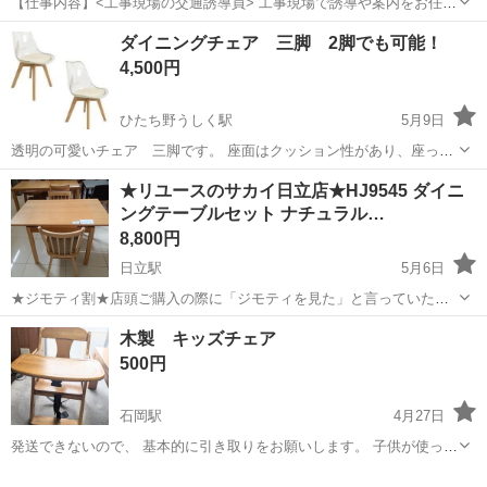
【仕事内容】<工事現場の交通誘導員> 工事現場で誘導や案内をお任せ
します! 〈具体的な仕事内容〉 ・出入車両や周囲を利用する歩行者の
アルバイト・パート
ダイニングチェア 三脚 2脚でも可能！
誘導 事故やトラブルを未然に防ぎ、歩行者と車両の安全を守ります!
4,500円
未経験でも安心の研修あり 3日間...
ひたち野うしく駅
5月9日
透明の可愛いチェア 三脚です。 座面はクッション性があり、座って
いてお尻が痛くなることはありません。 他にチェアをもらい、使用し
茨城
つくば市
ひたち野うしく駅
ダイニングセット
★リユースのサカイ日立店★HJ9545 ダイニ
なくなったので、出品します。 1年ちょっとの使用です。 分解せず現
ングテーブルセット ナチュラル…
三脚
状渡しとなります。 喫煙者ペッ...
8,800円
日立駅
5月6日
★ジモティ割★店頭ご購入の際に「ジモティを見た」と言っていただ
くとジモティ限定価格（掲載価格の10%OFF）でご購入が可能です。
茨城
日立市
日立駅
ダイニングセット
木製 キッズチェア
ぜひ店頭にてスタッフまでお伝えくださいませ。 ----------------------...
500円
石岡駅
4月27日
発送できないので、 基本的に引き取りをお願いします。 子供が使って
たもので、汚れや傷などあります。これから小さいお子さんがいる方
茨城
石岡市
石岡駅
ダイニングセット
キッズチェア