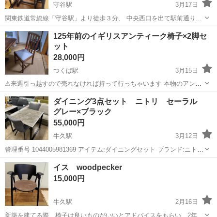
守谷駅
3月17日
関東鉄道常総線「守谷駅」より徒歩３分、 中央西口を出て駅前通り沿
いアクロスプラザ守谷内 共有コインパーキング51台【店舗のご利用で
茨城
守谷市
守谷駅
ダイニングセット
店舗
125年前のイギリスアンティーク椅子×2脚セ
最大120分無料】 トレジャーファクトリー守谷店です。 ※はじめに必
ット
ずお読...
28,000円
つくば駅
3月15日
⚠来週引っ越すので売れなければ持って行っちゃいます 本物のアンテ
ィーク125年は経っている イギリスアンティークの椅子 2脚セッ
茨城
つくば市
つくば駅
ダイニングセット
イギリス
ダイニング3点セット ニトリ セーラル
ト！！ 新しく買うと今1脚30000円するものです ポイント▶▶座面外
グレー×ブラック
れるのでタッカーでご自...
55,000円
牛久駅
3月12日
管理番号 1044005981369 アイテム:ダイニングセット ブランド:ニトリ
状態 :中古 1時間の無料軽トラック貸出サービスしています！ご利
茨城
牛久市
牛久駅
ダイニングセット
ダイニング
イス woodpecker
用下さいませ！ 店頭販売品の為細々傷がある場合がございますので、
15,000円
ぜひ...
牛久駅
2月16日
新築を建てる際、椅子は良いものがいいとアドバイスをもらい、2年前