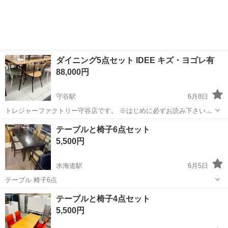
ダイニング5点セット IDEE キズ・ヨゴレ有
88,000円
守谷駅
6月8日
トレジャーファクトリー守谷店です。 ※はじめに必ずお読み下さい。
■売約済になっている可能性がございます。ご注意ください。 ■掲載品
茨城
守谷市
守谷駅
ダイニングセット
IDEE
テーブルと椅子6点セット
は全て店頭販売品になります。 店舗にご来店の方のみ受け渡し可能に
5,500円
なります。 ...
水海道駅
6月5日
テーブル 椅子6点
茨城
常総市
水海道駅
ダイニングセット
セット
テーブルと椅子4点セット
5,500円