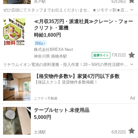
水戸駅
6月24日
ぜひ店頭にてスタッフまでお伝えくださいませ。 ★ジモティ割★店頭
ご購入の際に「ジモティを見た」と言っていただくとジモティ限定価
茨城
水戸市
水戸駅
ダイニングセット
サカイ
≪月収35万円・派遣社員≫クレーン・フォー
格（掲載価格の10%OFF）でご購入が可能です。 ■引越でおなじみ、
クリフト・重機
サカイ引越センターのリユー...
時給1,600円
日払い
株式会社BREXA Next
7月21日
提携サイト
神奈川県 南橋本駅
リチウムイオン電池の原料運搬・投入作業！20～50代の男性活躍中★
ワンルーム寮完備！赴任旅費会社負担！年間休日130日★フォークリフ
神奈川
相模原市
南橋本駅
その他
【格安物件多数✨】家賃4万円以下多数
ト免許お持ちの方、活躍中！就業先食堂利用可★《神奈川県相模原
【保証人ナシ】賃貸物件多数掲載！
市》 人気の工場のお仕事 ◇電...
Ad
ニフティ不動産
テーブルセット.未使用品
5,000円
土浦駅
6月22日