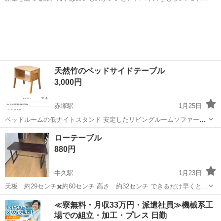
に45000円ほどで購入しました。 状態はいいほうかと思いますが、座
茨城
牛久市
牛久駅
ダイニングセット
イス
椅子の部分が汚れ？ているかもしれません。 中古品にご理解ある方の
みお願いします。
天然竹のベッドサイドテーブル
3,000円
赤塚駅
1月25日
ベッドルームの低ナイトスタンド 安定したリビングルームソファーデ
ィスプレイ 重ねて棚にもできる便利品です。 1つ価格です。 Amazon
茨城
水戸市
赤塚駅
ダイニングセット
サイドテーブル
ローテーブル
価格より大幅に安いので大変お得です。
880円
牛久駅
1月23日
天板 約29センチ✖️約60センチ 高さ 約32センチ できるだけ早くとり
にきてくれる方を優先させていただきます。 よろしくおねがいしま
茨城
牛久市
牛久駅
ダイニングセット
ロー
≪寮無料・月収33万円・派遣社員≫機械系工
す。
場での組立・加工・プレス 日勤