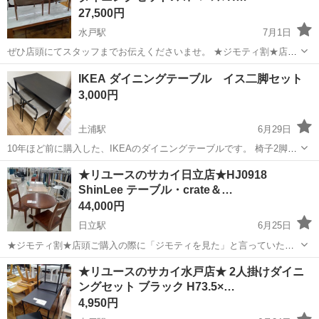
27,500円
水戸駅
7月1日
ぜひ店頭にてスタッフまでお伝えくださいませ。 ★ジモティ割★店頭
ご購入の際に「ジモティを見た」と言っていただくとジモティ限定価
茨城
水戸市
水戸駅
ダイニングセット
サカイ
IKEA ダイニングテーブル イス二脚セット
格（掲載価格の10%OFF）でご購入が可能です。 ■引越でおなじみ、
3,000円
サカイ引越センターのリユー...
土浦駅
6月29日
10年ほど前に購入した、IKEAのダイニングテーブルです。 椅子2脚
と、専用のチェアクッションセットです。 【購入時価格】ごうけいで
茨城
土浦市
土浦駅
ダイニングセット
★リユースのサカイ日立店★HJ0918
10000円程 【サイズ】 110×67cm(IKEAより) 【傷などの状態】少し
ShinLee テーブル・crate＆…
使用感が...
44,000円
日立駅
6月25日
★ジモティ割★店頭ご購入の際に「ジモティを見た」と言っていただ
くとジモティ限定価格（掲載価格の10%OFF）でご購入が可能です。
茨城
日立市
日立駅
ダイニングセット
★リユースのサカイ水戸店★ 2人掛けダイニ
ぜひ店頭にてスタッフまでお伝えくださいませ。 ----------------------...
ングセット ブラック H73.5×…
4,950円