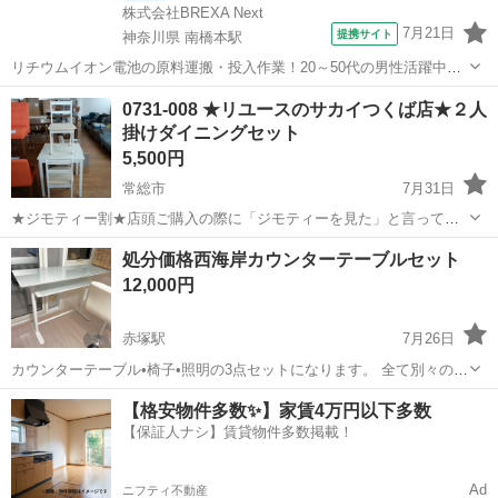
株式会社BREXA Next
7月21日
提携サイト
神奈川県 南橋本駅
リチウムイオン電池の原料運搬・投入作業！20～50代の男性活躍中★
ワンルーム寮完備！赴任旅費会社負担！年間休日130日★フォークリフ
神奈川
相模原市
南橋本駅
その他
0731-008 ★リユースのサカイつくば店★２人
ト免許お持ちの方、活躍中！就業先食堂利用可★《神奈川県相模原
掛けダイニングセット
市》 人気の工場のお仕事 ◇電...
5,500円
常総市
7月31日
★ジモティー割★店頭ご購入の際に「ジモティーを見た」と言ってい
ただくとジモティー限定価格（掲載価格の10%OFF）でご購入が可能
茨城
常総市
ダイニングセット
サカイ
処分価格西海岸カウンターテーブルセット
です。 必ずご精算前にスタッフまでお伝えくださいませ。 ■引越でお
12,000円
なじみ、サカイ引越セン...
赤塚駅
7月26日
カウンターテーブル•椅子•照明の3点セットになります。 全て別々のブ
ランドになります。 実物見てから決めていただいても構いません！ 照
茨城
水戸市
赤塚駅
ダイニングセット
カウンター
【格安物件多数✨】家賃4万円以下多数
明(バーマン) ¥7920 テーブル ¥18600 椅子 ¥4480 コチラはRO...
【保証人ナシ】賃貸物件多数掲載！
Ad
ニフティ不動産