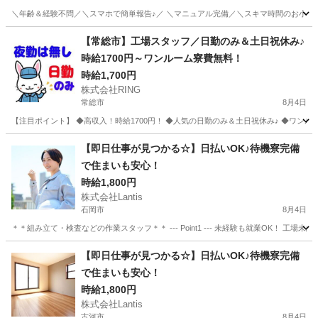
＼年齢＆経験不問／＼スマホで簡単報告♪／ ＼マニュアル完備／＼スキマ時間のお小遣い
茨城
取手市
その他
【常総市】工場スタッフ／日勤のみ＆土日祝休み♪
時給1700円～ワンルーム寮費無料！
時給1,700円
株式会社RING
常総市
8月4日
【注目ポイント】 ◆高収入！時給1700円！ ◆人気の日勤のみ＆土日祝休み♪ ◆ワンル
茨城
常総市
工場
スタッフ
【即日仕事が見つかる☆】日払いOK♪待機寮完備
で住まいも安心！
時給1,800円
株式会社Lantis
石岡市
8月4日
＊＊組み立て・検査などの作業スタッフ＊＊ --- Point1 --- 未経験も就業OK！
茨城
石岡市
工場
スタッフ
【即日仕事が見つかる☆】日払いOK♪待機寮完備
で住まいも安心！
時給1,800円
株式会社Lantis
古河市
8月4日