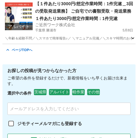
兵庫
朝来市
その他
ガチャガチャ
【１件あたり3000円/想定作業時間：1件完遂＿3回
の受取発送業務】 ご自宅での書類受取・発送業務
１件あたり3000円/想定作業時間：1件完遂
ご近所ワーク株式会社
アルバイト
千葉県 勝浦市
5月8日
＼年齢＆経験不問／＼スマホで簡単報告♪／ ＼マニュアル完備／＼スキマ時間のお小遣い
千葉
勝浦市
その他
1件
ページTOPへ
お探しの投稿が見つからなかった方
ご希望の条件を登録するだけで、新着情報をいち早くお届け出来ま
す。
茨城県
アルバイト
軽作業
その他
選択中の条件
ジモティーメルマガにも登録する