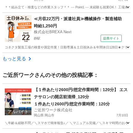
＊＊組み立て・検査などの作業スタッフ＊＊ --- Point1 --- 未経験も就業OK！
茨城
古河市
工場
スタッフ
≪月収22万円・派遣社員≫機械操作・製造補助
時給1,250円
株式会社BREXA Next
静駅
提携サイト
コネクタ製造工場の検査や測定作業！日勤専属＆土日祝休み＆年間休日128日★クリーン
茨城
常陸大宮市
静駅
その他
もっと見る
ご近所ワーク
さんのその他の投稿記事：
【１件あたり2600円/想定作業時間：120分】 エス
テサロンの開店前清掃_120分
１件あたり2600円/想定作業時間：120分
ご近所ワーク株式会社
アルバイト
岡山県 岡山市
7月10日
＼年齢＆経験不問／＼スマホで簡単報告♪／ ＼マニュアル完備／＼スキマ時間のお小遣い稼
岡山
岡山市
その他