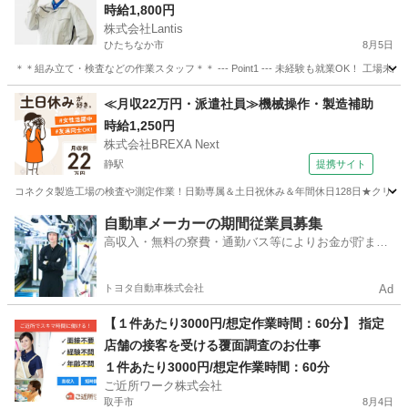
時給1,800円
株式会社Lantis
ひたちなか市
8月5日
＊＊組み立て・検査などの作業スタッフ＊＊ --- Point1 --- 未経験も就業OK！
茨城
ひたちなか市
工場
スタッフ
≪月収22万円・派遣社員≫機械操作・製造補助
時給1,250円
株式会社BREXA Next
静駅
提携サイト
コネクタ製造工場の検査や測定作業！日勤専属＆土日祝休み＆年間休日128日★クリーン
茨城
常陸大宮市
静駅
その他
自動車メーカーの期間従業員募集
高収入・無料の寮費・通勤バス等によりお金が貯まり
やすい環境
トヨタ自動車株式会社
Ad
【１件あたり3000円/想定作業時間：60分】 指定
店舗の接客を受ける覆面調査のお仕事
１件あたり3000円/想定作業時間：60分
ご近所ワーク株式会社
取手市
8月4日