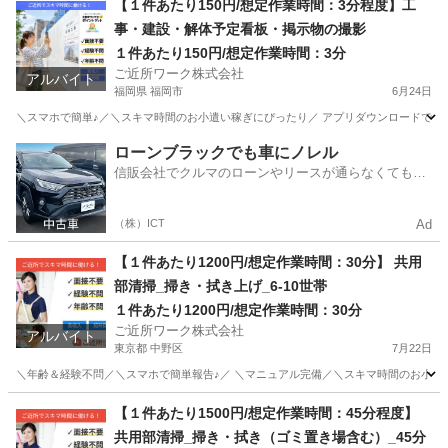
【１件あたり150円/想定作業時間：3分程度】工
事・建設・解体予定看板・掲示物の撮影
１件あたり150円/想定作業時間：3分
ご近所ワーク株式会社
アルバイト
福岡県 福岡市
6月24日
＼スマホで簡単♪／＼スキマ時間のお小遣い稼ぎにぴったり／ アプリダウンロードで即参
福岡
福岡市
その他
1件
ローンブラックでも車にノレル
信販会社でクルマのローンやリースが通らなくてもク
ルマをご利用いただけるサービスがあります！
（株）ICT
Ad
【１件あたり1200円/想定作業時間：30分】 共用
部清掃_掃き・拭き上げ_6-10世帯
１件あたり1200円/想定作業時間：30分
ご近所ワーク株式会社
アルバイト
東京都 中野区
7月22日
＼年齢＆経験不問／＼スマホで簡単報告♪／ ＼マニュアル完備／＼スキマ時間のお小遣い稼ぎ
東京
中野区
その他
1件
【１件あたり1500円/想定作業時間：45分程度】
共用部清掃_掃き・拭き（ゴミ置き場含む）_45分