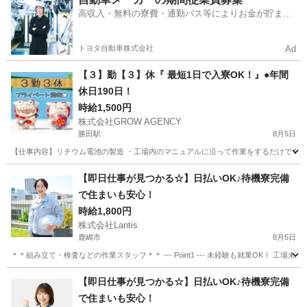
高収入・無料の寮費・通勤バス等によりお金が貯まり
やすい環境
トヨタ自動車株式会社
Ad
【３】勤【３】休『 最短1日で入寮OK！』●年間
休日190日！
時給1,500円
株式会社GROW AGENCY
勝田駅
8月5日
【仕事内容】リチウム電池の製造 ・工場内のマニュアルに沿って作業をするだけでＯＫ！ 〜
茨城
ひたちなか市
勝田駅
工場
時給
【即日仕事が見つかる☆】日払いOK♪待機寮完備
で住まいも安心！
時給1,800円
株式会社Lantis
鹿嶋市
8月5日
＊＊組み立て・検査などの作業スタッフ＊＊ --- Point1 --- 未経験も就業OK！
茨城
鹿嶋市
工場
スタッフ
【即日仕事が見つかる☆】日払いOK♪待機寮完備
で住まいも安心！