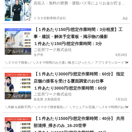
高収入・無料の寮費・通勤バス等によりお金が貯まり
やすい環境
トヨタ自動車株式会社
Ad
【１件あたり150円/想定作業時間：3分程度】工
事・建設・解体予定看板・掲示物の撮影
１件あたり150円/想定作業時間：3分
ご近所ワーク株式会社
アルバイト
水戸市
6月24日
＼スマホで簡単♪／＼スキマ時間のお小遣い稼ぎにぴったり／ アプリダウンロードで即参
茨城
水戸市
その他
1件
【１件あたり3000円/想定作業時間：60分】 指定
店舗の接客を受ける覆面調査のお仕事
１件あたり3000円/想定作業時間：60分
ご近所ワーク株式会社
アルバイト
奈良県 大和高田市
7月31日
＼年齢＆経験不問／＼スマホで簡単報告♪／ ＼マニュアル完備／＼スキマ時間のお小遣い
奈良
大和高田市
その他
【１件あたり1500円/想定作業時間：40分】 共用
部清掃_掃きのみ_16-20世帯