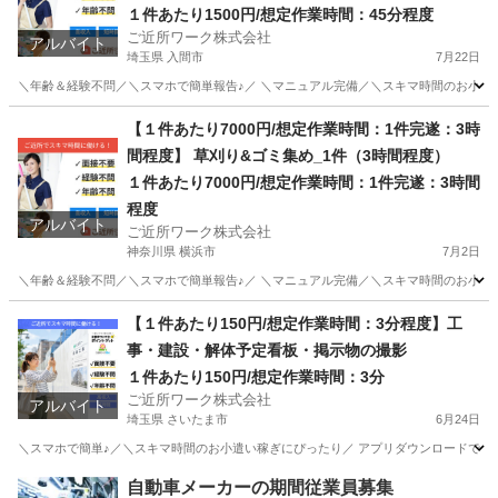
１件あたり1500円/想定作業時間：45分程度
ご近所ワーク株式会社
アルバイト
埼玉県 入間市
7月22日
＼年齢＆経験不問／＼スマホで簡単報告♪／ ＼マニュアル完備／＼スキマ時間のお小遣い稼
埼玉
入間市
その他
【１件あたり7000円/想定作業時間：1件完遂：3時
間程度】 草刈り&ゴミ集め_1件（3時間程度）
１件あたり7000円/想定作業時間：1件完遂：3時間
程度
アルバイト
ご近所ワーク株式会社
神奈川県 横浜市
7月2日
＼年齢＆経験不問／＼スマホで簡単報告♪／ ＼マニュアル完備／＼スキマ時間のお小遣い稼
神奈川
横浜市
その他
1件
【１件あたり150円/想定作業時間：3分程度】工
事・建設・解体予定看板・掲示物の撮影
１件あたり150円/想定作業時間：3分
ご近所ワーク株式会社
アルバイト
埼玉県 さいたま市
6月24日
＼スマホで簡単♪／＼スキマ時間のお小遣い稼ぎにぴったり／ アプリダウンロードで即参
埼玉
さいたま市
その他
1件
自動車メーカーの期間従業員募集