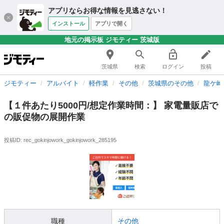
アプリならお得な情報を見逃さない！
インストール
アプリで開く
地元の掲示板 ジモティー 茨城版
茨城県
検索
ログイン
投稿
ジモティー
アルバイト
軽作業
その他
茨城県のその他
龍ケ崎
【１件あたり5000円/想定作業時間：】 家電量販店で
の販促物の展開作業
投稿ID: rec_gokinjowork_gokinjowork_285195
職種
その他