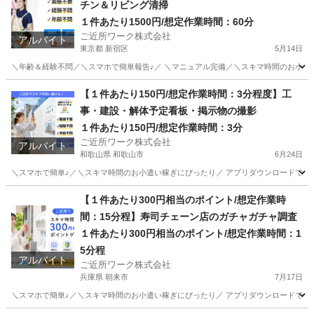
チン＆リビング清掃
１件あたり1500円/想定作業時間：60分
ご近所ワーク株式会社
アルバイト
東京都 新宿区
5月14日
＼年齢＆経験不問／＼スマホで簡単報告♪／ ＼マニュアル完備／＼スキマ時間のお小遣い
東京
新宿区
その他
1件
【１件あたり150円/想定作業時間：3分程度】工
事・建設・解体予定看板・掲示物の撮影
１件あたり150円/想定作業時間：3分
ご近所ワーク株式会社
アルバイト
和歌山県 和歌山市
6月24日
＼スマホで簡単♪／＼スキマ時間のお小遣い稼ぎにぴったり／ アプリダウンロードで即参
和歌山
和歌山市
その他
1件
【１件あたり300円相当のポイント/想定作業時
間：15分程】寿司チェーン店のガチャガチャ調査
１件あたり300円相当のポイント/想定作業時間：1
5分程
アルバイト
ご近所ワーク株式会社
兵庫県 朝来市
7月17日
＼スマホで簡単♪／＼スキマ時間のお小遣い稼ぎにぴったり／ アプリダウンロードで即参