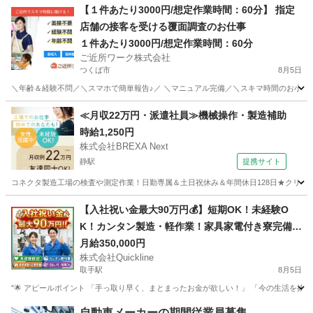
茨城
水戸市
偕楽園駅
その他
スタッフ
【１件あたり3000円/想定作業時間：60分】 指定
店舗の接客を受ける覆面調査のお仕事
１件あたり3000円/想定作業時間：60分
ご近所ワーク株式会社
つくば市
8月5日
＼年齢＆経験不問／＼スマホで簡単報告♪／ ＼マニュアル完備／＼スキマ時間のお小遣い
茨城
つくば市
その他
1件
≪月収22万円・派遣社員≫機械操作・製造補助
時給1,250円
株式会社BREXA Next
静駅
提携サイト
コネクタ製造工場の検査や測定作業！日勤専属＆土日祝休み＆年間休日128日★クリーン
茨城
常陸大宮市
静駅
その他
【入社祝い金最大90万円💰】短期OK！未経験O
K！カンタン製造・軽作業！家具家電付き寮完備
🏠
月給350,000円
株式会社Quickline
取手駅
8月5日
"🌟 アピールポイント 「手っ取り早く、まとまったお金が欲しい！」 「今の生活を抜け
茨城
水戸市
取手駅
工場
時給
自動車メーカーの期間従業員募集