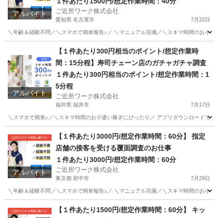
１件あたり1500円/想定作業時間：40分
ご近所ワーク株式会社
アルバイト
愛知県 名古屋市
7月22日
＼年齢＆経験不問／＼スマホで簡単報告♪／ ＼マニュアル完備／＼スキマ時間のお小遣い稼ぎ
愛知
名古屋市
その他
【１件あたり300円相当のポイント/想定作業時
間：15分程】寿司チェーン店のガチャガチャ調査
１件あたり300円相当のポイント/想定作業時間：1
5分程
アルバイト
ご近所ワーク株式会社
福井県 福井市
7月17日
＼スマホで簡単♪／＼スキマ時間のお小遣い稼ぎにぴったり／ アプリダウンロードで即参
福井
福井市
その他
【１件あたり3000円/想定作業時間：60分】 指定
店舗の接客を受ける覆面調査のお仕事
１件あたり3000円/想定作業時間：60分
ご近所ワーク株式会社
アルバイト
東京都 府中市
7月29日
＼年齢＆経験不問／＼スマホで簡単報告♪／ ＼マニュアル完備／＼スキマ時間のお小遣い
東京
府中市
その他
【１件あたり1500円/想定作業時間：60分】 キッ