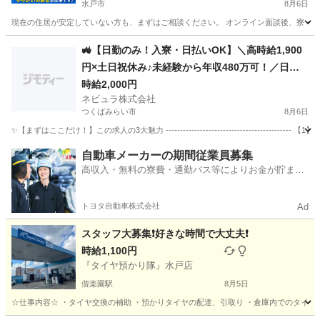
水戸市
8月6日
現在の住居が安定していない方も、まずはご相談ください。 オンライン面談後、寮・赴任・
茨城
水戸市
工場
個室
🚜【日勤のみ！入寮・日払いOK】＼高時給1,900
円×土日祝休み♪未経験から年収480万可！／日払
いOK＆交通費別途支給の大手トラクター・エンジ
時給2,000円
ネビュラ株式会社
ン製造スタッフ［茨城県つくばみらい市］80907
つくばみらい市
8月6日
✨【まずはここだけ！】この求人の3大魅力 -------------------------------------
茨城
つくばみらい市
軽作業
スタッフ
自動車メーカーの期間従業員募集
高収入・無料の寮費・通勤バス等によりお金が貯まり
やすい環境
トヨタ自動車株式会社
Ad
スタッフ大募集❗️好きな時間で大丈夫❗️
時給1,100円
『タイヤ預かり隊』水戸店
偕楽園駅
8月5日
☆仕事内容☆ ・タイヤ交換の補助 ・預かりタイヤの配達、引取り ・倉庫内でのタイヤの片付け 