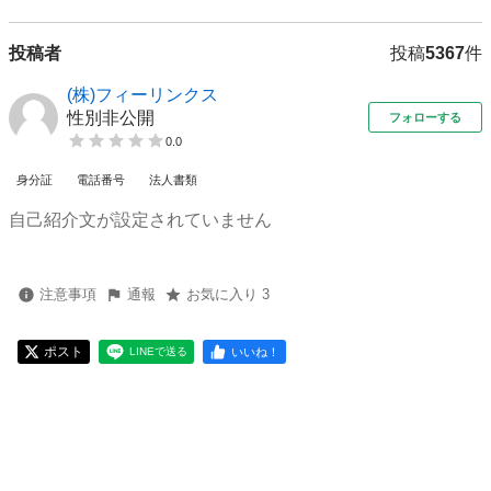
投稿者
投稿
5367
件
(株)フィーリンクス
性別非公開
フォローする
0.0
身分証
電話番号
法人書類
自己紹介文が設定されていません
注意事項
通報
お気に入り 3
ポスト
いいね！
LINEで送る