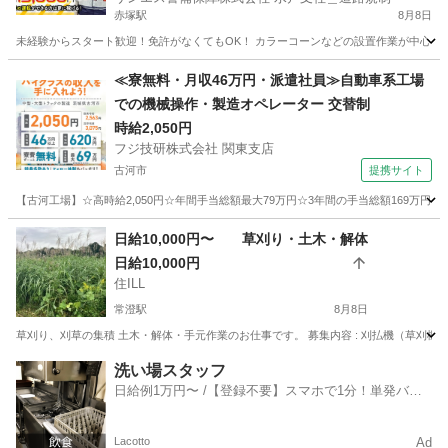
赤塚駅
8月8日
未経験からスタート歓迎！免許がなくてもOK！ カラーコーンなどの設置作業が中心♪ 日
茨城
水戸市
赤塚駅
警備員
≪寮無料・月収46万円・派遣社員≫自動車系工場
での機械操作・製造オペレーター 交替制
時給2,050円
フジ技研株式会社 関東支店
古河市
提携サイト
【古河工場】☆高時給2,050円☆年間手当総額最大79万円☆3年間の手当総額169万円
茨城
古河市
その他
日給10,000円〜 草刈り・土木・解体
日給10,000円
住ILL
常澄駅
8月8日
草刈り、刈草の集積 土木・解体・手元作業のお仕事です。 募集内容 : 刈払機（草刈機
茨城
水戸市
常澄駅
その他
草刈機
洗い場スタッフ
日給例1万円〜 /【登録不要】スマホで1分！単発バイ
ト一括検索✨
Lacotto
Ad