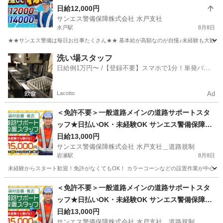
株式会社 水戸支社 水戸
日給12,000円
サンエス警備保障株式会社 水戸支社
水戸駅
8月8日
★★サンエス警備は毎日お仕事たくさん★★ 基本給が高額なのが自慢♪未経験も大歓迎！
茨城
水戸市
水戸駅
警備員
サンエス警備保障株式会社
洗い場スタッフ
日給例1万円〜 /【登録不要】スマホで1分！単発バイ
ト一括検索✨
Lacotto
Ad
＜免許不要＞一般道路メインの道路サポートスタ
ッフ★日払いOK・未経験OK サンエス警備保障株
式会社 水戸支社＿道路規制 岩瀬
日給13,000円
サンエス警備保障株式会社 水戸支社＿道路規制
岩瀬駅
8月8日
未経験からスタート歓迎！免許がなくてもOK！ カラーコーンなどの設置作業が中心♪ 日
茨城
桜川市
岩瀬駅
警備員
＜免許不要＞一般道路メインの道路サポートスタ
ッフ★日払いOK・未経験OK サンエス警備保障株
式会社 水戸支社＿道路規制 赤塚
日給13,000円
サンエス警備保障株式会社 水戸支社＿道路規制