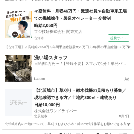
茨城
日立市
日立駅
警備員
≪寮無料・月収46万円・派遣社員≫自動車系工場
での機械操作・製造オペレーター 交替制
時給2,050円
フジ技研株式会社 関東支店
古河市
提携サイト
【古河工場】☆高時給2,050円☆年間手当総額最大79万円☆3年間の手当総額169万円
茨城
古河市
その他
洗い場スタッフ
日給例1万円〜 /【登録不要】スマホで1分！単発バイ
ト一括検索✨
Lacotto
Ad
【北茨城市】草刈り・雑木伐採の見積もり募集／
現地確認できる方／土地約300㎡・建物あり
日給10,000円
株式会社ワンドライバー
北茨城市
8月7日
北茨城市内の土地について、草刈りおよび小木・雑木の伐採作業をお願いできる方を探して
茨城
北茨城市
その他