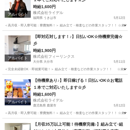
時給1,600円
株式会社ライデル
アルバイト
福岡県 うきは市
5月12日
＜高月収・即入寮可能：寮費無料！＞ 組み立て・検査などの作業スタッフ！！ ☆未経験でも
福岡
うきは市
工場
時給
【即対応対します！♪】日払いOK☆待機寮完備☆
彡
時給1,900円
株式会社フィーリンクス
アルバイト
大分県 大分市
5月11日
＜完全未経験OK・即就業可能！＞ 組み立て・検査などの作業スタッフ！！ ☆未経験でも高時給
大分
大分市
軽作業
時給
【待機寮あり♪】即日稼げる！日払いOK☆お電話
１本でご対応いたします☆彡
時給1,600円
株式会社ライデル
アルバイト
鹿児島県 鹿屋市
5月12日
＜高月収・即入寮可能：寮費無料！＞ 組み立て・検査などの作業スタッフ！！ ☆未経験でも
鹿児島
鹿屋市
工場
時給
【月収35万以上可能！待機寮完備♪】組み立て･組