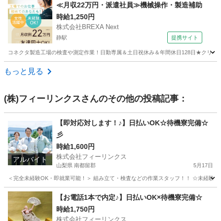
茨城
常総市
水海道駅
工場
ネット
≪月収22万円・派遣社員≫機械操作・製造補助
時給1,250円
株式会社BREXA Next
静駅
提携サイト
コネクタ製造工場の検査や測定作業！日勤専属＆土日祝休み＆年間休日128日★クリーン
茨城
常陸大宮市
静駅
その他
もっと見る
(株)フィーリンクス
さんのその他の投稿記事：
【即対応対します！♪】日払いOK☆待機寮完備☆
彡
時給1,600円
株式会社フィーリンクス
アルバイト
山梨県 南都留郡
5月17日
＜完全未経験OK・即就業可能！＞ 組み立て・検査などの作業スタッフ！！ ☆未経験でも高時給
山梨
南都留郡
工場
時給
【お電話1本で内定♪】日払いOK×待機寮完備☆
時給1,750円
株式会社フィーリンクス