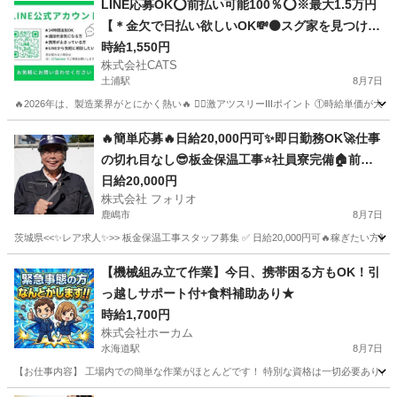
LINE応募OK⭕️前払い可能100％⭕️※最大1.5万円
【＊金欠で日払い欲しいOK💸⚫スグ家を見つけた
いOK🏠＊】今年の工場求人は、🔥好条件🔥が多い
時給1,550円
株式会社CATS
💯 -土浦
土浦駅
8月7日
🔥2026年は、製造業界がとにかく熱い🔥 ❤️‍🔥激アツスリーIIIポイント ①時給単価が大幅アップ
茨城
土浦市
土浦駅
仕分け
個室
🔥簡単応募🔥日給20,000円可✨即日勤務OK🚀仕事
の切れ目なし😎板金保温工事⭐️社員寮完備🏠前借
りあり💰年齢関係なく誰でも応募OK🎉
日給20,000円
株式会社 フォリオ
鹿嶋市
8月7日
茨城県<<✨レア求人✨>> 板金保温工事スタッフ募集 ✅ 日給20,000円可🔥稼ぎたい方歓
茨城
鹿嶋市
軽作業
茨城
神栖市
軽作業
スタッフ
【機械組み立て作業】今日、携帯困る方もOK！引
っ越しサポート付+食料補助あり★
時給1,700円
株式会社ホーカム
水海道駅
8月7日
【お仕事内容】 工場内での簡単な作業がほとんどです！ 特別な資格は一切必要ありません