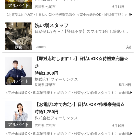
アルバイト
石川県 七尾市
6月11日
【お電話1本で内定♪】日払いOK×待機寮完備☆ ＜完全未経験OK・即就業可能！＞ 組み立て
石川
七尾市
工場
時給
洗い場スタッフ
日給例1万円〜 /【登録不要】スマホで1分！単発バイ
ト一括検索✨
Lacotto
Ad
【即対応対します！♪】日払いOK☆待機寮完備☆
彡
時給1,900円
株式会社フィーリンクス
アルバイト
長崎県 諫早市
5月14日
＜完全未経験OK・即就業可能！＞ 組み立て・検査などの作業スタッフ！！ ☆未経験でも高時給
長崎
諫早市
軽作業
時給
【お電話1本で内定♪】日払いOK×待機寮完備☆
時給1,750円
株式会社フィーリンクス
アルバイト
広島県 広島市
6月10日
＜完全未経験OK・即就業可能！＞ 組み立て・検査などの作業スタッフ！！ ☆未経験でも高時給