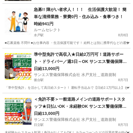
急募!! 障がい者求人！！！ 生活保護大歓迎！ 簡
単な清掃業務・寮費0円・住み込み・食事つき！
時給941円
ルームセレクト
水戸駅
8月8日
■応募資格 不問!!! ■お仕事内容 ・生活保護可能です！ 給料とは別に携帯代などの通信費
茨城
水戸市
水戸駅
清掃
準中型免許で高収入★日給2万円可！道路サポー
ト・ドライバー／週3日～OK サンエス警備保障株
式会社 水戸支社＿道路規制 後台
日給13,000円
サンエス警備保障株式会社 水戸支社＿道路規制
後台駅
8月7日
「準中型免許」を活かして高日給スタート！ 運転手当込みで【日給2.1万円以上】も可能
茨城
那珂市
後台駅
警備員
＜免許不要＞一般道路メインの道路サポートスタ
ッフ★日払いOK・未経験OK サンエス警備保障株
式会社 水戸支社＿道路規制 日立
日給13,000円
サンエス警備保障株式会社 水戸支社＿道路規制
日立駅
8月7日
未経験からスタート歓迎！免許がなくてもOK！ カラーコーンなどの設置作業が中心♪ 日