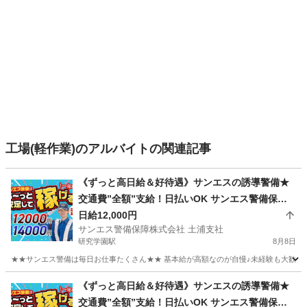
工場(軽作業)のアルバイトの関連記事
《ずっと高日給＆好待遇》サンエスの誘導警備★
交通費”全額”支給！日払いOK サンエス警備保障
株式会社 土浦支社 研究学園
日給12,000円
サンエス警備保障株式会社 土浦支社
研究学園駅
8月8日
★★サンエス警備は毎日お仕事たくさん★★ 基本給が高額なのが自慢♪未経験も大歓迎！
茨城
つくば市
研究学園駅
警備員
《ずっと高日給＆好待遇》サンエスの誘導警備★
交通費”全額”支給！日払いOK サンエス警備保障
サンエス警備保障株式会社