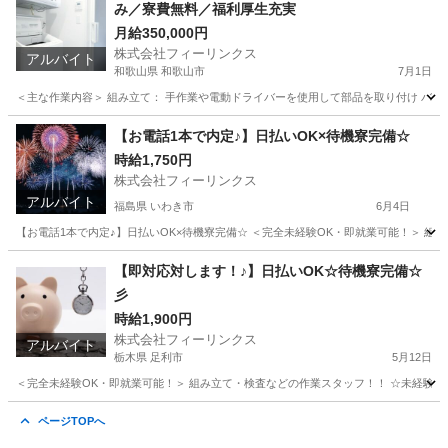
み／寮費無料／福利厚生充実
月給350,000円
株式会社フィーリンクス
アルバイト
和歌山県 和歌山市
7月1日
＜主な作業内容＞ 組み立て： 手作業や電動ドライバーを使用して部品を取り付け バリ取
和歌山
和歌山市
工場
電動
【お電話1本で内定♪】日払いOK×待機寮完備☆
時給1,750円
株式会社フィーリンクス
アルバイト
福島県 いわき市
6月4日
【お電話1本で内定♪】日払いOK×待機寮完備☆ ＜完全未経験OK・即就業可能！＞ 組み立て
福島
いわき市
工場
時給
【即対応対します！♪】日払いOK☆待機寮完備☆
彡
時給1,900円
株式会社フィーリンクス
アルバイト
栃木県 足利市
5月12日
＜完全未経験OK・即就業可能！＞ 組み立て・検査などの作業スタッフ！！ ☆未経験でも高時給
栃木
足利市
軽作業
時給
ページTOPへ