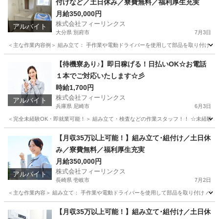
付けなど／土日休み／寮費無料／福利厚生充実
月給350,000円
株式会社フィーリンクス
アルバイト
大分県 別府市
7月3日
＜主な作業内容例＞ 組み立て： 手作業や電動ドライバーを使用して部品を取り付け バリ
大分
別府市
工場
電動
【待機寮あり♪】即日稼げる！日払いOK☆お電話
１本でご対応いたします☆彡
時給1,700円
株式会社フィーリンクス
アルバイト
兵庫県 尼崎市
6月3日
＜完全未経験OK・即就業可能！＞ 組み立て・検査などの作業スタッフ！！ ☆未経験でも高時給
兵庫
尼崎市
工場
時給
【月収35万以上可能！】組み立て･組付け／土日休
み／寮費無料／福利厚生充実
月給350,000円
株式会社フィーリンクス
アルバイト
長崎県 壱岐市
7月2日
＜主な作業内容＞ 組み立て： 手作業や電動ドライバーを使用して部品を取り付け バリ取
長崎
壱岐市
工場
電動
【月収35万以上可能！】組み立て･組付け／土日休