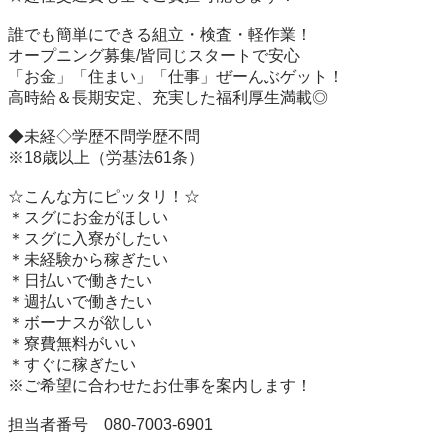
誰でも簡単にできる組立・検査・軽作業！

オープニング募集/皆同じスタートで安心

「お金」「住まい」「仕事」ぜーんぶゲット！

高時給＆長期安定、充実した福利厚生満載◎

◆未経◇学歴不問学歴不問

※18歳以上（労基法61条）

☆こんな方にピッタリ！☆

＊スグにお金がほしい 

＊スグに入寮がしたい

＊未経験から稼ぎたい

＊日払いで働きたい

＊週払いで働きたい

＊ボーナスが欲しい

＊寮費無料がいい

＊すぐに稼ぎたい

※ご希望に合わせたお仕事を案内します！

担当者番号　080-7003-6901