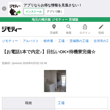
アプリならお得な情報を見逃さない！
インストール
アプリで開く
地元の掲示板 ジモティー 茨城版
茨城県
検索
ログイン
投稿
ジモティー
アルバイト
軽作業
工場
茨城県の工場
古河市の工
【お電話1本で内定♪】日払いOK×待機寮完備☆
投稿ID: 1pmmvb
2026年6月5日 02:46
職種
工場