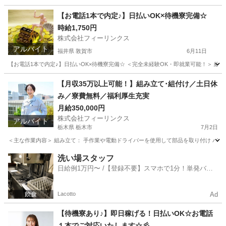
広島
広島市
工場
時給
【お電話1本で内定♪】日払いOK×待機寮完備☆
時給1,750円
株式会社フィーリンクス
アルバイト
福井県 敦賀市
6月11日
【お電話1本で内定♪】日払いOK×待機寮完備☆ ＜完全未経験OK・即就業可能！＞ 組み立て
福井
敦賀市
工場
時給
【月収35万以上可能！】組み立て･組付け／土日休
み／寮費無料／福利厚生充実
月給350,000円
株式会社フィーリンクス
アルバイト
栃木県 栃木市
7月2日
＜主な作業内容＞ 組み立て： 手作業や電動ドライバーを使用して部品を取り付け バリ取
栃木
栃木市
工場
電動
洗い場スタッフ
日給例1万円〜 /【登録不要】スマホで1分！単発バイ
ト一括検索✨
Lacotto
Ad
【待機寮あり♪】即日稼げる！日払いOK☆お電話
１本でご対応いたします☆彡