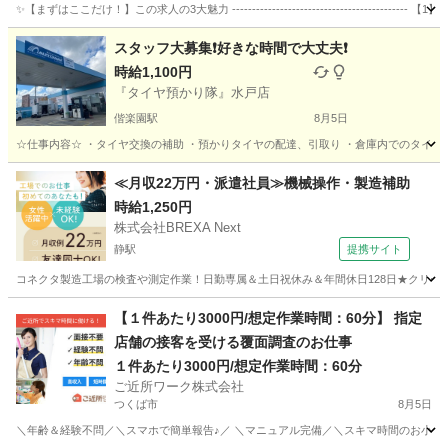
✨【まずはここだけ！】この求人の3大魅力 -------------------------------------
茨城
つくばみらい市
軽作業
スタッフ
スタッフ大募集❗️好きな時間で大丈夫❗️
時給1,100円
『タイヤ預かり隊』水戸店
偕楽園駅
8月5日
☆仕事内容☆ ・タイヤ交換の補助 ・預かりタイヤの配達、引取り ・倉庫内でのタイヤの片付け 
茨城
水戸市
偕楽園駅
その他
スタッフ
≪月収22万円・派遣社員≫機械操作・製造補助
時給1,250円
株式会社BREXA Next
静駅
提携サイト
コネクタ製造工場の検査や測定作業！日勤専属＆土日祝休み＆年間休日128日★クリーン
茨城
常陸大宮市
静駅
その他
【１件あたり3000円/想定作業時間：60分】 指定
店舗の接客を受ける覆面調査のお仕事
１件あたり3000円/想定作業時間：60分
ご近所ワーク株式会社
つくば市
8月5日
＼年齢＆経験不問／＼スマホで簡単報告♪／ ＼マニュアル完備／＼スキマ時間のお小遣い