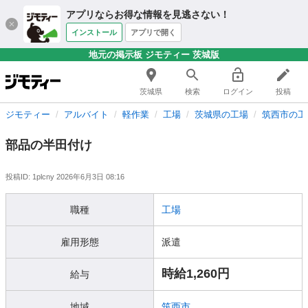
アプリならお得な情報を見逃さない！
インストール
アプリで開く
地元の掲示板 ジモティー 茨城版
茨城県
検索
ログイン
投稿
ジモティー
アルバイト
軽作業
工場
茨城県の工場
筑西市の工
部品の半田付け
投稿ID: 1plcny
2026年6月3日 08:16
職種
工場
雇用形態
派遣
時給1,260円
給与
地域
筑西市