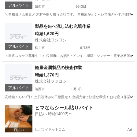
アルバイト
筑西市
6月3日
＼事務員さん募集／ 木材を取り扱う会社です。 事務所がオシャレで働きやすさ抜群！ 
茨城
筑西市
経理
事務員
製品を缶へ流し込む充填作業
時給1,620円
株式会社フジヨシ
アルバイト
桜川市
6月3日
＜派遣スタッフ募集中！＞ 桜川市にあ塗料・インキ・樹脂・シンナー・電子材料等の製造
茨城
桜川市
その他
スタッフ
軽量金属製品の検査作業
時給1,370円
株式会社フジヨシ
アルバイト
筑西市
6月3日
高時給！1,370円！ 土日祝休みの日勤固定！ 空調完備で快適な環境！ ほぼ座り作業の
茨城
筑西市
工場
時給
ヒマならシール貼りバイト
日払い 時給1400円〜
ヒバライドットコム
Ad