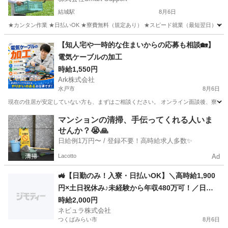
結城駅
8月6日
★カンタン作業 ★日払いOK ★寮費無料（規定あり） ★スピード就業（最短翌日） ■ 
茨城
結城市
結城駅
仕分け
雑草
【知人宅や一時的な住まいからの応募も相談🏡】
電気ケーブルの加工
時給1,550円
Ark株式会社
水戸市
8月6日
現在の住居が安定していない方も、まずはご相談ください。 オンライン面談後、寮・赴任・
茨城
水戸市
工場
個室
マンションの清掃、手伝ってくれる人いま
せんか？😭🙏
日給例1万円〜 / 登録不要！高時給求人多数✨
Lacotto
Ad
🚜【日勤のみ！入寮・日払いOK】＼高時給1,900
円×土日祝休み♪未経験から年収480万可！／日払
いOK＆交通費別途支給の大手トラクター・エンジ
時給2,000円
ネビュラ株式会社
ン製造スタッフ［茨城県つくばみらい市］80907
つくばみらい市
8月6日