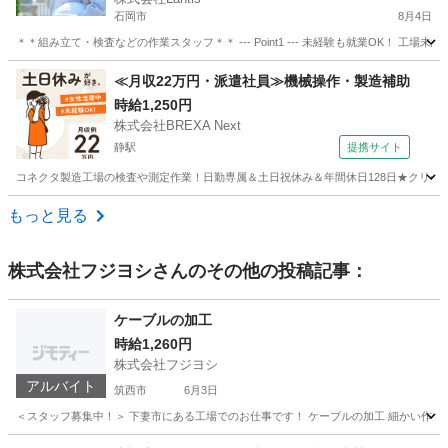
石岡市
8月4日
＊＊組み立て・検査などの作業スタッフ＊＊ --- Point1 --- 未経験も就業OK！
茨城
石岡市
工場
スタッフ
≪月収22万円・派遣社員≫機械操作・製造補助
時給1,250円
株式会社BREXA Next
静駅
提携サイト
コネクタ製造工場の検査や測定作業！日勤専属＆土日祝休み＆年間休日128日★クリーン
茨城
常陸大宮市
静駅
その他
もっと見る
株式会社フジヨシ
さんのその他の投稿記事：
ケーブルの加工
時給1,260円
株式会社フジヨシ
アルバイト
筑西市
6月3日
＜スタッフ募集中！＞ 下妻市にある工場でのお仕事です！ ケーブルの加工 細かい作業が
茨城
筑西市
軽作業
スタッフ