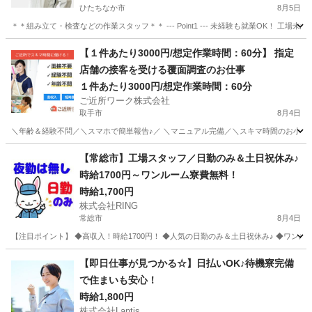
ひたちなか市
8月5日
＊＊組み立て・検査などの作業スタッフ＊＊ --- Point1 --- 未経験も就業OK！
茨城
ひたちなか市
工場
スタッフ
【１件あたり3000円/想定作業時間：60分】 指定
店舗の接客を受ける覆面調査のお仕事
１件あたり3000円/想定作業時間：60分
ご近所ワーク株式会社
取手市
8月4日
＼年齢＆経験不問／＼スマホで簡単報告♪／ ＼マニュアル完備／＼スキマ時間のお小遣い
茨城
取手市
その他
【常総市】工場スタッフ／日勤のみ＆土日祝休み♪
時給1700円～ワンルーム寮費無料！
時給1,700円
株式会社RING
常総市
8月4日
【注目ポイント】 ◆高収入！時給1700円！ ◆人気の日勤のみ＆土日祝休み♪ ◆ワンル
茨城
常総市
工場
スタッフ
【即日仕事が見つかる☆】日払いOK♪待機寮完備
で住まいも安心！
時給1,800円
株式会社Lantis