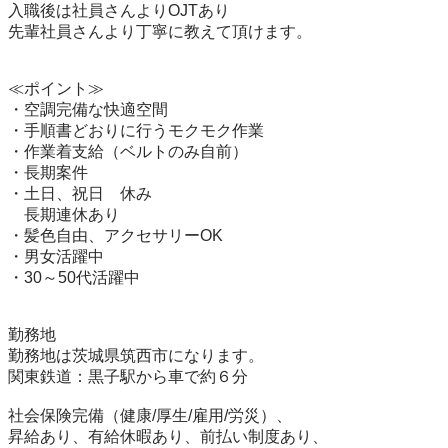
入職後は社員さんよりOJTあり

先輩社員さんより丁寧に教えて頂けます。

≪ポイント≫

・空調完備な快適空間

・手順書どおりに行うモクモク作業

・作業着支給（ベルトのみ自前）

・長期案件

・土日、祝日　休み

　長期連休あり

・髪色自由、アクセサリーOK

・男女活躍中

・30～50代活躍中

勤務地

勤務地は茨城県筑西市になります。

関東鉄道：黒子駅から車で約６分

社会保険完備（健康/厚生/雇用/労災）、

昇給あり、有給休暇あり、前払い制度あり、
