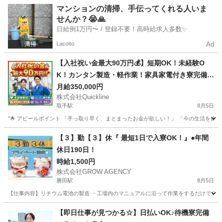
茨城
つくば市
その他
1件
マンションの清掃、手伝ってくれる人いま
せんか？😭🙏
日給例1万円〜 / 登録不要！高時給求人多数✨
Lacotto
Ad
【入社祝い金最大90万円💰】短期OK！未経験O
K！カンタン製造・軽作業！家具家電付き寮完備
🏠
月給350,000円
株式会社Quickline
取手駅
8月5日
"🌟 アピールポイント 「手っ取り早く、まとまったお金が欲しい！」 「今の生活を抜け
茨城
水戸市
取手駅
工場
時給
【３】勤【３】休『 最短1日で入寮OK！』●年間
休日190日！
時給1,500円
株式会社GROW AGENCY
勝田駅
8月5日
【仕事内容】リチウム電池の製造 ・工場内のマニュアルに沿って作業をするだけでＯＫ！ 〜
茨城
ひたちなか市
勝田駅
工場
時給
【即日仕事が見つかる☆】日払いOK♪待機寮完備