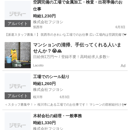
空調完備の工場で金属加工・検査・出荷準備のお
仕事
時給1,230円
株式会社フジヨシ
アルバイト
筑西市
6月3日
【派遣スタッフ募集！】 筑西市のきれいな工場でのお仕事 広い工場内は空調完備で年中快
茨城
筑西市
その他
金属加工
マンションの清掃、手伝ってくれる人いま
せんか？😭🙏
日給例1万円〜 / 登録不要！高時給求人多数✨
Lacotto
Ad
工場でのシール貼り
時給1,260円
株式会社フジヨシ
アルバイト
桜川市
6月3日
＜スタッフ募集中！＞ 桜川市にある工場でのお仕事です！ マシーンの部材組付けをしてい
茨城
桜川市
その他
スタッフ
木材会社の経理・一般事務
時給1,330円
株式会社フジヨシ