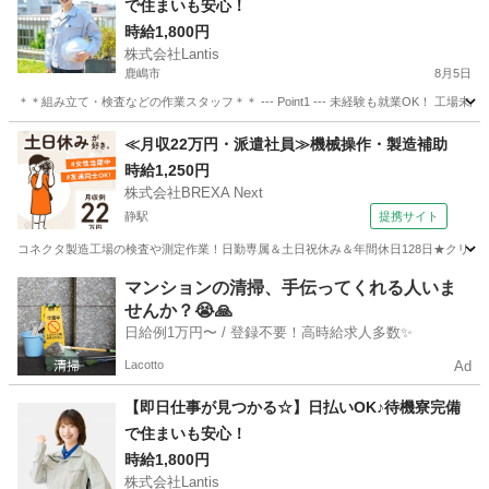
で住まいも安心！
時給1,800円
株式会社Lantis
鹿嶋市
8月5日
＊＊組み立て・検査などの作業スタッフ＊＊ --- Point1 --- 未経験も就業OK！
茨城
鹿嶋市
工場
スタッフ
≪月収22万円・派遣社員≫機械操作・製造補助
時給1,250円
株式会社BREXA Next
静駅
提携サイト
コネクタ製造工場の検査や測定作業！日勤専属＆土日祝休み＆年間休日128日★クリーン
茨城
常陸大宮市
静駅
その他
マンションの清掃、手伝ってくれる人いま
せんか？😭🙏
日給例1万円〜 / 登録不要！高時給求人多数✨
Lacotto
Ad
【即日仕事が見つかる☆】日払いOK♪待機寮完備
で住まいも安心！
時給1,800円
株式会社Lantis