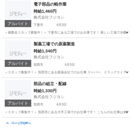
電子部品の軽作業
時給1,460円
株式会社フジヨシ
アルバイト
下妻市
6月3日
＜複数名スタッフ募集中！＞ 下妻市にある工場でのお仕事です！ 新しい工場で冷暖房完備
茨城
下妻市
軽作業
時給
製薬工場での原薬製造
時給1,340円
株式会社フジヨシ
アルバイト
筑西市
6月3日
＜スタッフ募集中！＞ 筑西市にある製薬会社でのお仕事 スーパー、ドラッグストア、コ
茨城
筑西市
その他
スタッフ
部品の組立・配線
時給1,330円
株式会社フジヨシ
アルバイト
筑西市
6月3日
＜スタッフ募集中！＞ 筑西市にある大手工場でのお仕事です！ こちらのお仕事は未経験O
茨城
筑西市
その他
時給
ページTOPへ