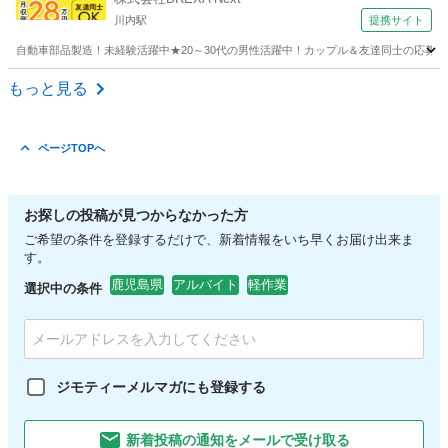
川内駅
提携サイト
自動車部品製造！未経験活躍中★20～30代の男性活躍中！カップル＆友達同士の応募O
鹿児島
川内駅
その他
もっと見る
ページTOPへ
お探しの投稿が見つからなかった方
ご希望の条件を登録するだけで、新着情報をいち早くお届け出来ま
す。
鹿児島県
アルバイト
軽作業
選択中の条件
ジモティーメルマガにも登録する
新着投稿の通知をメールで受け取る