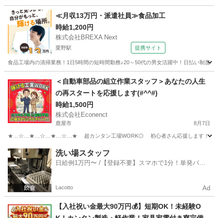
鹿児島
鹿児島市
鹿児島駅
仕分け
スタッフ
≪月収13万円・派遣社員≫食品加工
時給1,200円
株式会社BREXA Next
栗野駅
提携サイト
食品工場内の清掃業務！1日5時間の短時間勤務♪20～50代の男女活躍中！日払い制度あ
鹿児島
伊佐市
栗野駅
その他
＜自動車部品の組立作業スタッフ＞あなたの人生
の再スタートを応援します(#^^#)
時給1,500円
株式会社Econenct
鹿屋市
8月7日
★…☆…★…☆…★…☆…★ 超カンタン工場WORK◎ 初心者さん応援します！ ★…
鹿児島
鹿屋市
工場
スタッフ
洗い場スタッフ
日給例1万円〜 /【登録不要】スマホで1分！単発バイ
ト一括検索✨
Lacotto
Ad
【入社祝い金最大90万円💰】短期OK！未経験O