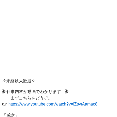
🎉未経験大歓迎🎉 

🎬 仕事内容が動画でわかります！🎬

　　まずこちらをどうぞ。 

👉 
https://www.youtube.com/watch?v=IZsytAamac8
「感謝」 
