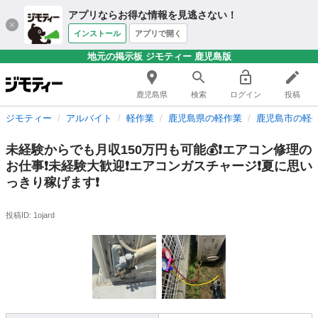
アプリならお得な情報を見逃さない！
インストール
アプリで開く
地元の掲示板 ジモティー 鹿児島版
鹿児島県
検索
ログイン
投稿
ジモティー
アルバイト
軽作業
鹿児島県の軽作業
鹿児島市の軽
未経験からでも月収150万円も可能💰❗️エアコン修理の
お仕事❗️未経験大歓迎❗️エアコンガスチャージ❗️夏に思い
っきり稼げます❗️
投稿ID: 1ojard