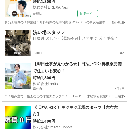
時給1,200円
株式会社BREXA Next
栗野駅
提携サイト
食品工場内の清掃業務！1日5時間の短時間勤務♪20～50代の男女活躍中！日払い制度あ
鹿児島
伊佐市
栗野駅
その他
洗い場スタッフ
日給例1万円〜 /【登録不要】スマホで1分！単発バイ
ト一括検索✨
Lacotto
Ad
【即日仕事が見つかる☆】日払いOK♪待機寮完備
で住まいも安心！
時給1,800円
株式会社Lantis
霧島市
8月4日
＊＊組み立て・検査などの作業スタッフ＊＊ --- Point1 --- 未経験も就業OK！
鹿児島
霧島市
工場
スタッフ
《 日払いOK 》モクモク工場スタッフ【志布志
市】
時給1,400円
株式会社Smart Support