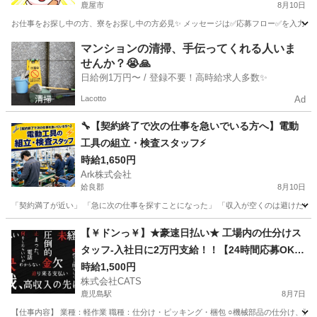
鹿屋市
8月10日
お仕事をお探し中の方、寮をお探し中の方必見✨ メッセージは✅応募フロー✅を入力してから
鹿児島
鹿屋市
軽作業
時給
マンションの清掃、手伝ってくれる人いま
せんか？😭🙏
日給例1万円〜 / 登録不要！高時給求人多数✨
Lacotto
Ad
🔧【契約終了で次の仕事を急いでいる方へ】電動
工具の組立・検査スタッフ⚡
時給1,650円
Ark株式会社
姶良郡
8月10日
「契約満了が近い」 「急に次の仕事を探すことになった」 「収入が空くのは避けたい」
鹿児島
姶良郡
工場
スタッフ
【￥ドンっ￥】★豪速日払い★ 工場内の仕分けス
タッフ-入社日に2万円支給！！【24時間応募OK】
-鹿児島
時給1,500円
株式会社CATS
鹿児島駅
8月7日
【仕事内容】 業種：軽作業 職種：仕分け・ピッキング・梱包 ○機械部品の仕分け、運搬