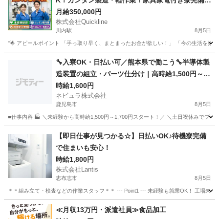
K！カンタン製造・軽作業！家具家電付き寮完備
🏠
月給350,000円
株式会社Quickline
川内駅
8月5日
"🌟 アピールポイント 「手っ取り早く、まとまったお金が欲しい！」 「今の生活を抜け
鹿児島
鹿児島市
川内駅
工場
時給
🔧入寮OK・日払い可／熊本県で働こう🔧半導体製
造装置の組立・パーツ仕分け｜高時給1,500円～1,
700円｜日払いOK｜土日祝休み｜熊本県菊池市
時給1,600円
ネビュラ株式会社
【139985】
鹿児島市
8月5日
■仕事内容 🏭 ＼未経験から高時給1,500円～1,700円スタート！／ ＼土日祝休みで
鹿児島
鹿児島市
軽作業
オンライン
【即日仕事が見つかる☆】日払いOK♪待機寮完備
で住まいも安心！
時給1,800円
株式会社Lantis
志布志市
8月5日
＊＊組み立て・検査などの作業スタッフ＊＊ --- Point1 --- 未経験も就業OK！
鹿児島
志布志市
工場
スタッフ
≪月収13万円・派遣社員≫食品加工