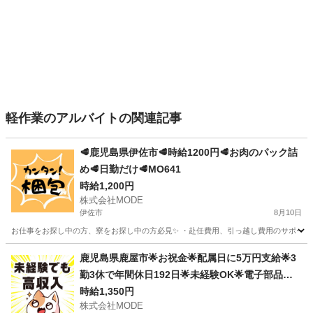
軽作業のアルバイトの関連記事
🥩鹿児島県伊佐市🥩時給1200円🥩お肉のパック詰
め🥩日勤だけ🥩MO641
時給1,200円
株式会社MODE
伊佐市
8月10日
お仕事をお探し中の方、寮をお探し中の方必見✨ ・赴任費用、引っ越し費用のサポートあり！ 
鹿児島
伊佐市
軽作業
時給
鹿児島県鹿屋市🌟お祝金🌟配属日に5万円支給🌟3
勤3休で年間休日192日🌟未経験OK🌟電子部品の
検査・入力作業🌟MWTa19a
時給1,350円
株式会社MODE