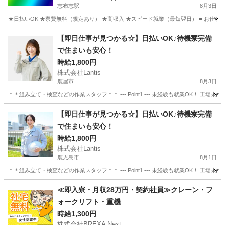
志布志駅
8月3日
★日払いOK ★寮費無料（規定あり） ★高収入 ★スピード就業（最短翌日） ■ お仕事
鹿児島
志布志市
志布志駅
工場
スタッフ
【即日仕事が見つかる☆】日払いOK♪待機寮完備
で住まいも安心！
時給1,800円
株式会社Lantis
鹿屋市
8月3日
＊＊組み立て・検査などの作業スタッフ＊＊ --- Point1 --- 未経験も就業OK！
鹿児島
鹿屋市
工場
スタッフ
【即日仕事が見つかる☆】日払いOK♪待機寮完備
で住まいも安心！
時給1,800円
株式会社Lantis
鹿児島市
8月1日
＊＊組み立て・検査などの作業スタッフ＊＊ --- Point1 --- 未経験も就業OK！
鹿児島
鹿児島市
工場
スタッフ
≪即入寮・月収28万円・契約社員≫クレーン・フ
ォークリフト・重機
時給1,300円
株式会社BREXA Next