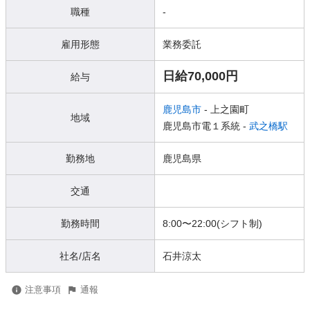
職種
-
雇用形態
業務委託
日給70,000円
給与
鹿児島市
- 上之園町
地域
鹿児島市電１系統 -
武之橋駅
勤務地
鹿児島県
交通
勤務時間
8:00〜22:00(シフト制)
社名/店名
石井涼太
注意事項
通報