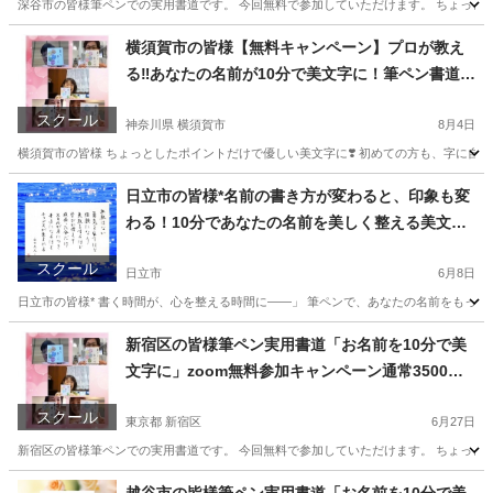
深谷市の皆様筆ペンでの実用書道です。 今回無料で参加していただけます。 ちょっとした
埼玉
深谷市
書道
横須賀市の皆様【無料キャンペーン】プロが教え
る‼️あなたの名前が10分で美文字に！筆ペン書道Z
oom体験🎉
スクール
神奈川県 横須賀市
8月4日
横須賀市の皆様 ちょっとしたポイントだけで優しい美文字に❣️ 初めての方も、字に自信がな
神奈川
横須賀市
書道
日立市の皆様*名前の書き方が変わると、印象も変
わる！10分であなたの名前を美しく整える美文字
講座通常3500円が無料で体験‼️
スクール
日立市
6月8日
日立市の皆様* 書く時間が、心を整える時間に――」 筆ペンで、あなたの名前をもっと美
茨城
日立市
書道
美文
新宿区の皆様筆ペン実用書道「お名前を10分で美
文字に」zoom無料参加キャンペーン通常3500円
が無料に‼️
スクール
東京都 新宿区
6月27日
新宿区の皆様筆ペンでの実用書道です。 今回無料で参加していただけます。 ちょっとした
東京
新宿区
書道
オンライン