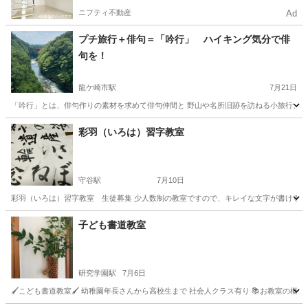
ニフティ不動産
Ad
プチ旅行＋俳句＝「吟行」 ハイキング気分で俳
句を！
龍ケ崎市駅
7月21日
「吟行」とは、俳句作りの素材を求めて俳句仲間と 野山や名所旧跡を訪ねる小旅行、 俳句
茨城
龍ケ崎市
龍ケ崎市駅
その他
俳句
彩羽（いろは）習字教室
守谷駅
7月10日
彩羽（いろは）習字教室 生徒募集 少人数制の教室ですので、キレイな文字が書けるよ
茨城
守谷市
守谷駅
書道
習字
子ども書道教室
研究学園駅
7月6日
🖌こども書道教室🖌 幼稚園年長さんから高校生まで 社会人クラス有り 📚お教室の概要 少人