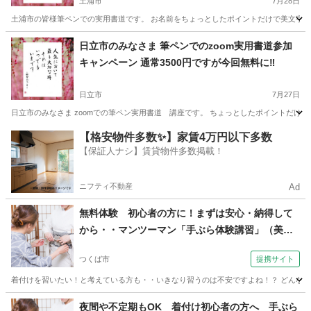
土浦市
7月28日
土浦市の皆様筆ペンでの実用書道です。 お名前をちょっとしたポイントだけで美文字に❣️
茨城
土浦市
書道
美文
日立市のみなさま 筆ペンでのzoom実用書道参加
キャンペーン 通常3500円ですが今回無料に‼️
日立市
7月27日
日立市のみなさま zoomでの筆ペン実用書道 講座です。 ちょっとしたポイントだけで
茨城
日立市
書道
【格安物件多数✨】家賃4万円以下多数
【保証人ナシ】賃貸物件多数掲載！
ニフティ不動産
Ad
無料体験 初心者の方に！まずは安心・納得して
から・・マンツーマン「手ぶら体験講習」（美保
姿きもの学院 美保姿きもの学院 つくば校）
つくば市
提携サイト
着付けを習いたい！と考えている方も・・いきなり習うのは不安ですよね！？ どんなお
茨城
つくば市
着付け
夜間や不定期もOK 着付け初心者の方へ 手ぶら