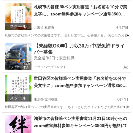
東京
練馬区
書道
札幌市の皆様 筆ペン実用書道「お名前を10分で美
文字に」zoom無料参加キャンペーン通常3500円
が無料に‼️
スクール
北海道 札幌市
6月27日
札幌市の皆様筆ペンでの実用書道です。 美しい文字は、心を整える。 あなたのお名前を
北海道
札幌市
書道
筆ペン
【未経験OK🚚】月収30万↑中型免許ドライ
バー募集
完全週休2日で安定転職
ドライバーダイレクト
Ad
世田谷区の皆様筆ペン実用書道「お名前を10分で
美文字に」zoom無料参加キャンペーン通常3500
円が無料に‼️
スクール
東京都 世田谷区
7月27日
世田谷区の皆様筆ペンでの実用書道です。 ちょっとしたポイントだけで美文字に❣️ あな
東京
世田谷区
書道
文字
鴻巣市の皆様筆ペン実用書道11月21日10時からの
zoom教室無料参加キャンペーン3500円が無料に❗️