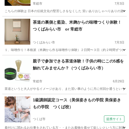
常総市
7月3日
こちらの体験は 日本の伝統文化の堅苦しさをなくした 笑いありおしゃべりありの楽しい
茨城
常総市
日本文化
アート
茶道の裏側と藍染、米麹からの味噌つくり体験！
つくばみらい市 or 常総市
つくばみらい市
7月3日
１、味噌作り！本格派（米麹から作る味噌作り体験）２日間〜３日（約２時間ずつ） 味
茨城
つくばみらい市
日本文化
東京
品川区
日本文化
親子で参加できる茶道体験！子供の時にこの5感を
触れてみませんか？（つくばみらい市）
味噌
常総市
6月29日
茶道というと大人がやるイメージがあり、また習い事のように月に何回か通うというのを
茨城
常総市
日本文化
大人
1級講師認定コース（美保姿きもの学院 美保姿き
もの学院 つくば校）
つくば市
提携サイト
着付けに関わるお仕事をされている方・・またお着物を着せて欲しいという方に対応する