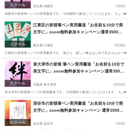
スクール
埼玉県 鴻巣市
7月6日
鴻巣市の皆様筆ペンでの実用書道です。 今回無料で参加していただけます。 ちょっとした
埼玉
鴻巣市
書道
筆ペン
江東区の皆様筆ペン実用書道「お名前を10分で美
文字に」zoom無料参加キャンペーン通常3500円
が無料に‼️
スクール
東京都 江東区
7月28日
江東区の皆様筆ペンでの実用書道です。 春から 新しい事をはじめて見ませんか？ ちょっ
東京
江東区
書道
文字
泉大津市の皆様 筆ペン実用書道「お名前を10分で
美文字に」zoom無料参加キャンペーン通常3500
円が無料に‼️
スクール
大阪府 泉大津市
6月19日
泉大津市の皆様筆ペンでの実用書道です。 今回無料で参加していただけます。 ちょっとし
大阪
泉大津市
書道
オンライン
深谷市の皆様筆ペン実用書道「お名前を10分で美
文字に」zoom無料参加キャンペーン 通常3500円
が無料に‼️
スクール
埼玉県 深谷市
7月9日