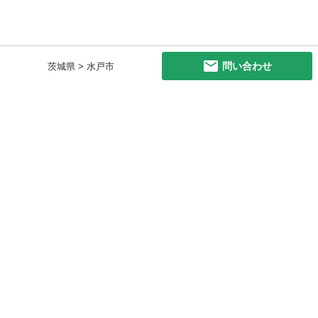
問い合わせ
茨城県 > 水戸市
初めての方へ
利用規約
プライバシーポリシー
プライバシー・ステートメント
健全化に資する運用方針
お問い合わせ
運営会社
サイトマップ
ご利用ガイド
フリーワードで探す
PC版で表示
都道府県選択
特定商取引法の表示
利用者情報の外部送信について