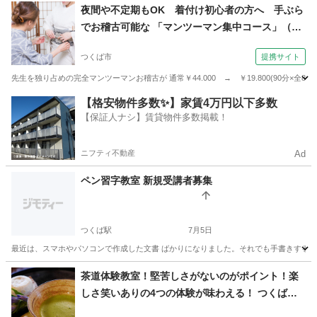
茨城
つくば市
研究学園駅
書道
クラス
夜間や不定期もOK 着付け初心者の方へ 手ぶら
でお稽古可能な 「マンツーマン集中コース」（美
保姿きもの学院 美保姿きもの学院 つくば校）
つくば市
提携サイト
先生を独り占めの完全マンツーマンお稽古が 通常￥44.000 → ￥19.800(90分×
茨城
つくば市
着付け
【格安物件多数✨】家賃4万円以下多数
【保証人ナシ】賃貸物件多数掲載！
ニフティ不動産
Ad
ペン習字教室 新規受講者募集
つくば駅
7月5日
最近は、スマホやパソコンで作成した文書 ばかりになりました。それでも手書きする機会
茨城
つくば市
つくば駅
ペン字
ペン習字
茶道体験教室！堅苦しさがないのがポイント！楽
しさ笑いありの4つの体験が味わえる！ つくばみ
らい市