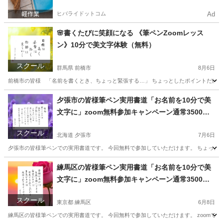
ヒバライドットコム
Ad
🌸書くたびに笑顔になる 《筆ペンZoomレッス
ン》10分で美文字体験（無料）
スクール
群馬県 前橋市
8月6日
前橋市の皆様 「名前を書くとき、ちょっと緊張する…」 ちょっとしたポイントだけで優しい
群馬
前橋市
書道
夕張市の皆様筆ペン実用書道「お名前を10分で美
文字に」zoom無料参加キャンペーン通常3500円
が無料に‼️
スクール
北海道 夕張市
7月6日
夕張市の皆様筆ペンでの実用書道です。 今回無料で参加していただけます。 ちょっとし
北海道
夕張市
書道
筆ペン
練馬区の皆様筆ペン実用書道「お名前を10分で美
文字に」zoom無料参加キャンペーン通常3500円
が無料に‼️
スクール
東京都 練馬区
6月8日
練馬区の皆様筆ペンでの実用書道です。 今回無料で参加していただけます。 zoomでの