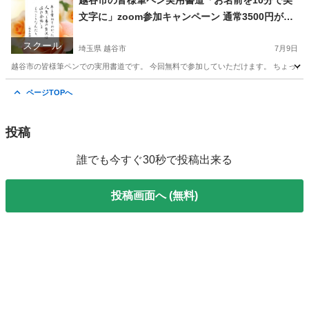
越谷市の皆様筆ペン実用書道「お名前を10分で美
文字に」zoom参加キャンペーン 通常3500円が無
料に‼️
スクール
埼玉県 越谷市
7月9日
越谷市の皆様筆ペンでの実用書道です。 今回無料で参加していただけます。 ちょっとした
埼玉
越谷市
書道
筆ペン
ページTOPへ
投稿
誰でも今すぐ30秒で投稿出来る
投稿画面へ (無料)