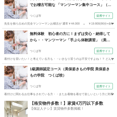
でお稽古可能な 「マンツーマン集中コース」（美
保姿きもの学院 美保姿きもの学院 つくば校）
つくば市
提携サイト
先生を独り占めの完全マンツーマンお稽古が 通常￥44.000 → ￥19.800(90分×
茨城
つくば市
着付け
無料体験 初心者の方に！まずは安心・納得して
から・・マンツーマン「手ぶら体験講習」（美保
姿きもの学院 美保姿きもの学院 つくば校）
つくば市
提携サイト
着付けを習いたい！と考えている方も・・いきなり習うのは不安ですよね！？ どんなお
茨城
つくば市
着付け
1級講師認定コース（美保姿きもの学院 美保姿き
もの学院 つくば校）
つくば市
提携サイト
着付けに関わるお仕事をされている方・・またお着物を着せて欲しいという方に対応する
茨城
つくば市
着付け
【格安物件多数！】家賃4万円以下多数
【保証人ナシ】賃貸物件多数掲載！