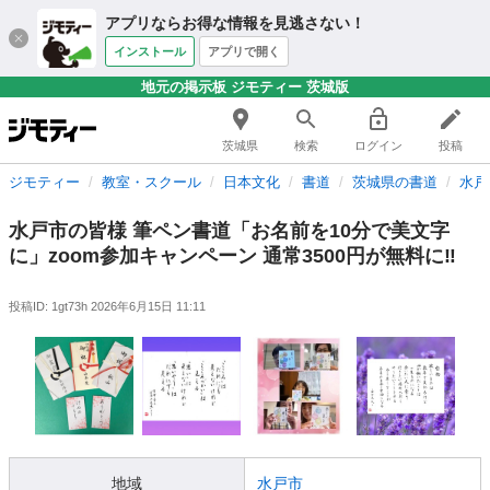
アプリならお得な情報を見逃さない！
インストール
アプリで開く
地元の掲示板 ジモティー 茨城版
茨城県
検索
ログイン
投稿
ジモティー
教室・スクール
日本文化
書道
茨城県の書道
水戸
水戸市の皆様 筆ペン書道「お名前を10分で美文字
に」zoom参加キャンペーン 通常3500円が無料に‼️
投稿ID: 1gt73h
2026年6月15日 11:11
地域
水戸市