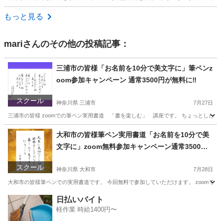
茨城
つくば市
着付け
もっと見る
mari
さんのその他の投稿記事：
三浦市の皆様「お名前を10分で美文字に」筆ペンz
oom参加キャンペーン 通常3500円が無料に‼️
スクール
神奈川県 三浦市
7月27日
三浦市の皆様 zoomでの筆ペン実用書道 「書を楽しむ」 講座です。 ちょっとしたポ
神奈川
三浦市
書道
美文
大和市の皆様筆ペン実用書道「お名前を10分で美
文字に」zoom無料参加キャンペーン通常3500円
が無料に‼️
スクール
神奈川県 大和市
7月28日
大和市の皆様筆ペンでの実用書道です。 今回無料で参加していただけます。 zoomでの
神奈川
大和市
書道
文字
日払いバイト
軽作業 時給1400円〜