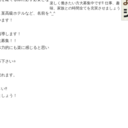
楽しく働きたい方大募集中です‼︎ 仕事、趣
味、家族との時間全てを充実させましょう
､某高級ホテルなど、名前を
^_^
す！

します！

集！！

体力的にも楽に感じると思い
い⭐️

ます。

️

ましょう！