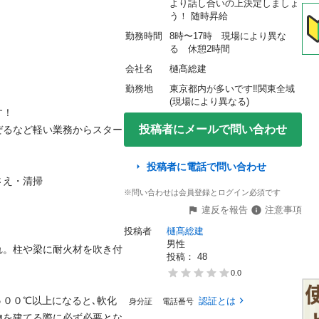
より話し合いの上決定しましょ
う！ 随時昇給
勤務時間
8時〜17時　現場により異な
る　休憩2時間
会社名
樋髙総建
勤務地
東京都内が多いです‼️関東全域
(現場により異なる)


投稿者にメールで問い合わせ
ぜるなど軽い業務からスター
投稿者に電話で問い合わせ
・清掃

※問い合わせは会員登録とログイン必須です
違反を報告
注意事項
投稿者
樋髙総建
男性
れ。柱や梁に耐火材を吹き付
投稿： 
48
0.0


００℃以上になると､軟化
認証とは
身分証
電話番号
物を建てる際に必ず必要とな