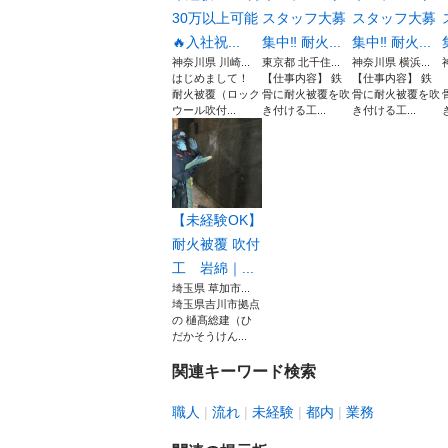
30万以上可能
スタッフ大募
スタッフ大募
🔥入社祝...
集中‼︎ 耐火...
集中‼︎ 耐火...
神奈川県 川崎...
東京都 北千住...
神奈川県 横浜...
はじめまして！
【仕事内容】 鉄
【仕事内容】 鉄
耐火被覆（ロック
骨に耐火被覆を吹
骨に耐火被覆を吹
ウール吹付...
き付ける工...
き付ける工...
【未経験OK】
耐火被覆 吹付
工 岩綿｜...
埼玉県 草加市...
埼玉県吉川市拠点
の 樋髙総建（ひ
だかそうけん...
関連キーワード検索
職人
流れ
未経験
都内
業務