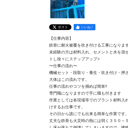
ポスト
いいね！
【仕事内容】

鉄骨に耐火被覆を吹き付ける工事になります！
未経験の方は材料入れ、セメントと水を混
トし徐々にステップアップ⭐️

〜仕事の流れ〜

機械セット・段取り・養生・吹き付け・押さえ
大体はこの流れです。

仕事の流れやコツを掴めば簡単‼︎

専門職になりますので手に職も付きます

作業としては各現場等でのプラント材料入
けするお仕事です。

その日から誰にでも出来る簡単な作業です。
丈夫な鉄骨も火災時の熱には弱く３５０～５
し床が落ちて倒壊してしまいますので、建