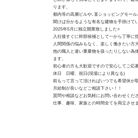
ります。

都内等の高層ビルや､某ショッピングモール
聞けば分かるような有名な建物を手掛けていま
2025年5月に独立開業致しました⭐️

入社後すぐに幹部候補として一から丁寧に指導
人間関係の悩みもなく、楽しく働きたい方大募
他の職人と違い重量物を扱ったりしない為
ます。

初心者の方も大歓迎ですので安心してご応募下さ
休日　日曜、祝日(現場により異なる)

前もって言って頂ければいつでも希望休が取れ
月給制が良いなどご相談下さい！！

質問や相談などお気軽にお問い合わせください‼
仕事、趣味、家族との時間全てを両立させ