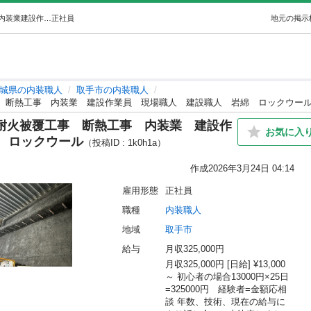
オープニングスタッフ大募集中‼︎ 耐火被覆工事断熱工事内装業建設作業員現場職人建設職人岩綿ロックウール (樋髙総建) 取手の内装職人の正社員の求人情報 樋髙総建｜ジモティー
正社員
地元の掲示
城県の内装職人
取手市の内装職人
事 断熱工事 内装業 建設作業員 現場職人 建設職人 岩綿 ロックウー
 耐火被覆工事 断熱工事 内装業 建設作
お気に入
 ロックウール
（投稿ID : 1k0h1a）
作成
2026年3月24日 04:14
雇用形態
正社員
職種
内装職人
地域
取手市
給与
月収325,000円
月収325,000円 [日給] ¥13,000 
～ 初心者の場合13000円×25日
=325000円　経験者=金額応相
談 年数、技術、現在の給与に