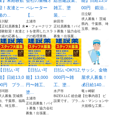
集】未経験歓
会社の重機オ
総合建設業、
能】日給13,0
迎！友達と一
ペレーター
雑工、塗
00円 鍛治...
日立駅
緒の...
【...
装、...
求人募集！ 茨城
笹川駅
土浦市
鉾田市
県内、千葉県、埼
【正社員募集】未
■・フォークリフ
正社員募集！バイ
玉県、神奈...
経験歓迎！友達と
トを使用したスラ
ト募集！協力会社
一緒の応募も...
グの処理業務...
募集！出張案...
【日払い可
【日払い可
日払いOK‼️12,
サッシ、金物
能】日給13,0
能】13,000
000円〜雑
屋求人募集！
00円 プラ...
円〜雑工、
工、塗...
💰日給140...
那珂郡
水戸市
竜ヶ崎駅
塗...
求人募集 茨城県
BIZEX.LLC 総合建
【仕事内容】 ビ
土浦市
内、千葉県、福島
設業です。 プラ...
ル・マンションや
正社員募集！バイ
県、埼玉県...
大規模な工業...
ト募集！協力会社
募集！出張案...