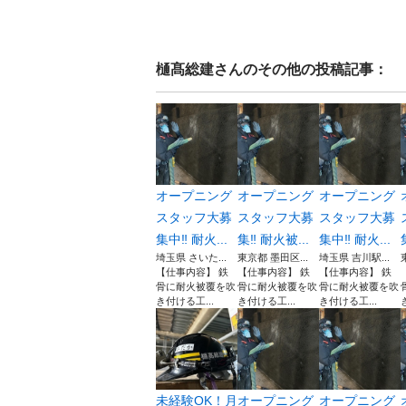
樋髙総建
さんのその他の投稿記事：
オープニング
オープニング
オープニング
スタッフ大募
スタッフ大募
スタッフ大募
集中‼︎ 耐火...
集‼︎ 耐火被...
集中‼︎ 耐火...
埼玉県 さいた...
東京都 墨田区...
埼玉県 吉川駅...
【仕事内容】 鉄
【仕事内容】 鉄
【仕事内容】 鉄
骨に耐火被覆を吹
骨に耐火被覆を吹
骨に耐火被覆を吹
き付ける工...
き付ける工...
き付ける工...
未経験OK！月
オープニング
オープニング