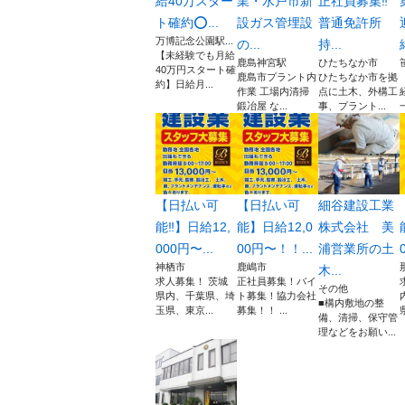
給40万スター
業・水戸市新
正社員募集‼️
ト確約️⭕️...
設ガス管埋設
普通免許所
万博記念公園駅...
の...
持...
【未経験でも月給
鹿島神宮駅
ひたちなか市
40万円スタート確
鹿島市プラント内
ひたちなか市を拠
約】日給月...
作業 工場内清掃
点に土木、外構工
鍛冶屋 な...
事、プラント...
【日払い可
【日払い可
細谷建設工業
能‼️】日給12,
能】日給12,0
株式会社 美
000円〜...
00円〜！！...
浦営業所の土
神栖市
鹿嶋市
木...
求人募集！ 茨城
正社員募集！バイ
その他
県内、千葉県、埼
ト募集！協力会社
■構内敷地の整
玉県、東京...
募集！！ ...
備、清掃、保守管
理などをお願い...