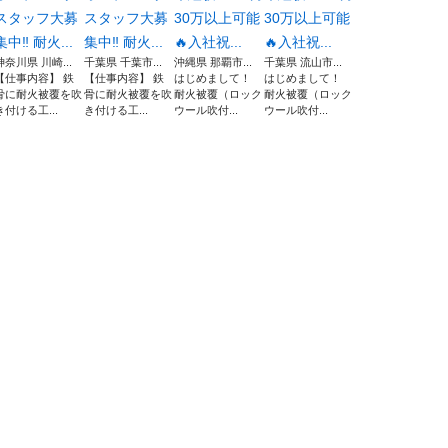
スタッフ大募
スタッフ大募
30万以上可能
30万以上可能
集中‼︎ 耐火...
集中‼︎ 耐火...
🔥入社祝...
🔥入社祝...
神奈川県 川崎...
千葉県 千葉市...
沖縄県 那覇市...
千葉県 流山市...
【仕事内容】 鉄
【仕事内容】 鉄
はじめまして！
はじめまして！
骨に耐火被覆を吹
骨に耐火被覆を吹
耐火被覆（ロック
耐火被覆（ロック
き付ける工...
き付ける工...
ウール吹付...
ウール吹付...