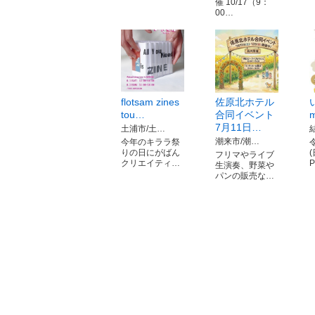
催 10/17（9：
00…
flotsam zines
佐原北ホテル
tou…
合同イベント
m
7月11日…
土浦市/土…
潮来市/潮…
今年のキララ祭
りの日にがばん
(
フリマやライブ
クリエイティ…
生演奏、野菜や
パンの販売な…