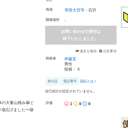
仲介
地域
常陸大宮市
-
石沢
開催場所
-
お問い合わせの受付は
終了いたしました。
違反を報告
注意事項
投稿者
伊藤亙
男性
投稿： 4
身分証
電話番号
認証とは
自己紹介が設定されていません。
の大量山積み😁と
評価
1
0
0
り場広げました〜😄