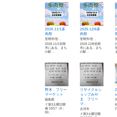
2026.11/1多
2026.12/6多
肉祭
肉祭
笠間市/笠…
笠間市/笠…
2026.11/1笠間
2026.12/6笠間
2
市にある、まち
市にある、まち
の駅…
の駅…
野木 フリー
リサイクルシ
2
マーケット
ョップみや
ま フリー
猿島郡
マ…
🚩第3土曜日開
8
催 10/17（9：
2
古河市
00…
🚩第3土曜日開