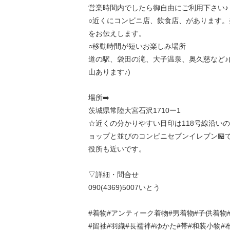
営業時間内でしたら御自由にご利用下さい♪
○近くにコンビニ店、飲食店、があります。
をお伝えします。
○移動時間が短いお楽しみ場所
道の駅、袋田の滝、大子温泉、奥久慈など♪
山あります♪)
場所➡️
茨城県常陸大宮石沢1710ー1
☆近くの分かりやすい目印は118号線沿いの
ョップと並びのコンビニセブンイレブン🏪で
役所も近いです。
▽詳細・問合せ
090(4369)5007いとう
#着物#アンティーク着物#男着物#子供着物
#留袖#羽織#長襦袢#ゆかた#帯#和装小物#