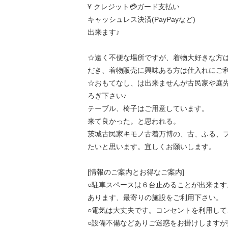
¥ クレジット💳ガード支払い
キャッシュレス決済(PayPayなど)
出来ます♪
☆遠く不便な場所ですが、着物大好きな方
だき、着物販売に興味ある方は仕入れにご
☆おもてなし、は出来ませんが古民家や庭
ろぎ下さい♪
テーブル、椅子はご用意しています。
来て良かった。と思われる。
茨城古民家キモノ古着万博の、古、ふる、
たいと思います。宜しくお願いします。
[情報のご案内とお得なご案内]
○駐車スペースは６台止めることが出来ます
あります、最寄りの施設をご利用下さい。
○電気は大丈夫です。コンセントを利用して
○設備不備などありご迷惑をお掛けしますが