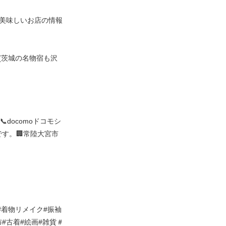
美味しいお店の情報
(茨城の名物宿も沢
docomoドコモシ
す。🏢常陸大宮市
#着物リメイク#振袖
布#古着#絵画#雑貨＃