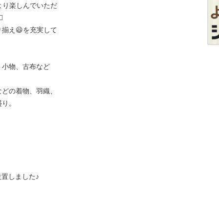
より楽しんでいただ
️
揃え😃を充実して
、小物、古布など
などの着物、羽織、
盛り。
に設置しました♪