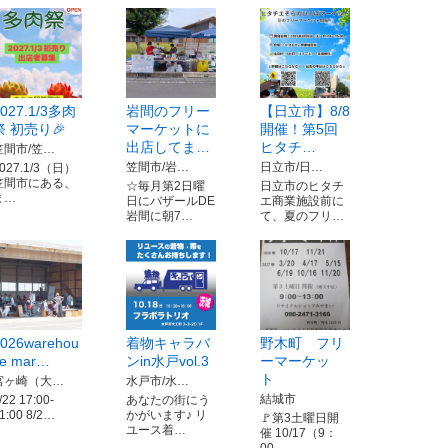
2027.1/3多肉
岩間のフリー
【日立市】8/8
祭 初売り🎉
マーケットに
開催！第5回
出店してま…
ヒタチ…
笠間市/笠…
笠間市/岩…
日立市/日…
027.1/3（日）
笠間市にある、
☆毎月第2日曜
日立市のヒタチ
ま…
日にバザールDE
エ商業施設前に
岩間に朝7…
て、夏のフリ…
026warehou
着物キャラバ
野木町 フリ
se mar…
ンin水戸vol.3
ーマーケッ
ト
宮ヶ崎（大…
水戸市/水…
結城市
/22 17:00-
あなたの街にう
1:00 8/2…
かがいます♪ リ
🚩第3土曜日開
ユース着…
催 10/17（9：