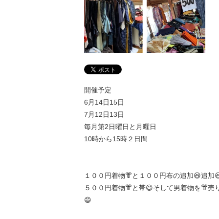
開催予定
6月14日15日
7月12日13日
毎月第2日曜日と月曜日
10時から15時２日間
１００円着物👘と１００円布の追加😆追加
５００円着物👘と帯😃そして男着物を👘売
😄