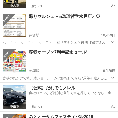
Ad
（株）ICT
彩りマルシェ〜in珈琲哲学水戸店♬︎♡
赤塚駅
10月29日
♪。.:＊・゜♪。.:＊・゜♪。.:＊・゜ 彩りマルシェ☆初 珈琲哲学さんと
のコラボイベント☆彡 🌼日時：10/30（土）11時～16時 🌼場所：珈琲
茨城
水戸市
赤塚駅
その他
珈琲
移転オープン7周年記念セール❗️
哲学水戸店 茨城県水戸市加倉井...
赤塚駅
9月29日
皆様のおかげで水戸店ショールームは移転してから7周年を迎えること
ができました。この日頃の感謝を込めて、水戸店7周年感謝セールの開
茨城
水戸市
赤塚駅
その他
セール
【公式】だれでもノレル
催が決定しました！ 本来ならばこれまで同様のイベントを行う予定で
自社ローンなど特別な条件で車を探しているなら！金利
したが今年はコロナの影響で断念...
0%で車をご提供、ノレル独自与信システム。
Ad
（株）ICT
みとオータムフェスティバル2019