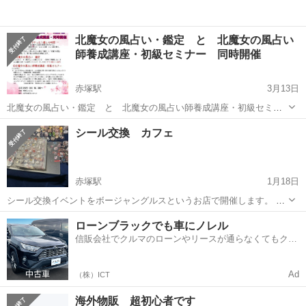
北魔女の風占い・鑑定 と 北魔女の風占い
師養成講座・初級セミナー 同時開催
赤塚駅
3月13日
北魔女の風占い・鑑定 と 北魔女の風占い師養成講座・初級セミナ
ー 同時開催 ― 喫茶店でゆったり癒しの時間 ― 『北魔女の風占い』
茨城
水戸市
赤塚駅
その他
占い師
シール交換 カフェ
は、風の動きと自然の象徴を手がかりに、心の状態・人間関係・環境
の変化を“ひとつの風”と...
赤塚駅
1月18日
シール交換イベントをボージャングルスというお店で開催します。 当
方もシール帳を持っていますので誰のシール帳も見れないという事は
茨城
水戸市
赤塚駅
その他
無料
ローンブラックでも車にノレル
ありません。 また参加費500円（１ドリンク付き）で小学生までの方
信販会社でクルマのローンやリースが通らなくてもクル
は無料になります。 ...
マをご利用いただけるサービスがあります！
Ad
（株）ICT
海外物販 超初心者です