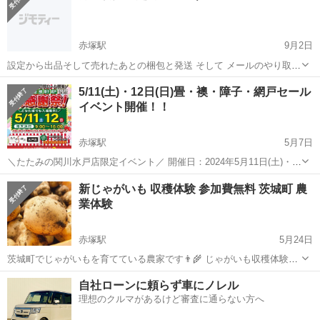
赤塚駅
9月2日
設定から出品そして売れたあとの梱包と発送 そして メールのやり取り
評価 など 教えたり 教えられたり しながら お互いに ワイワイ言いな
茨城
水戸市
赤塚駅
その他
物販
5/11(土)・12日(日)畳・襖・障子・網戸セール
がら 経験を積み上げたい 友達が欲しいです。 間違えても また コーヒ
イベント開催！！
ーを飲...
赤塚駅
5月7日
＼たたみの関川水戸店限定イベント／ 開催日：2024年5月11日(土)・
12日(日) 時 間：9時～16時 会 場：水戸市見和２丁目２３２−５３
茨城
水戸市
赤塚駅
その他
セール
新じゃがいも 収穫体験 参加費無料 茨城町 農
駐車場：敷地内に有り 畳が最大40%OFF✨ 襖・障子もお...
業体験
赤塚駅
5月24日
茨城町でじゃがいもを育てている農家です👨‍🌾 じゃがいも収穫体験を
行います。 ◆時間は1~2時間ほど(それ以上でも可) ◆平日、土日祝、
茨城
東茨城郡
赤塚駅
その他
収穫体験
自社ローンに頼らず車にノレル
対応可能です。ご相談ください ⇒3候補ほど日程を用意いただけると
理想のクルマがあるけど審査に通らない方へ
スムーズかと思います。...