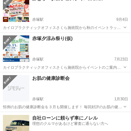
赤塚駅
9月4日
カイロプラクティックオフィスさくら施術院から秋のイベントラッシ
ュPART②です！♪ ( ´∀｀)人(´∀｀ )♪ 続いては昨年一昨年に引き続き
茨城
水戸市
赤塚駅
その他
赤塚夕涼み祭り(仮)
『太陽生命カップ2019 第10回全国中学生ラグビーフットボール大
会』&『みとオ...
赤塚駅
7月23日
カイロプラクティックオフィスさくら施術院からイベントのご案内で
す！♪( ´∀｀)人(´∀｀ )♪ 『赤塚夕涼み祭り(仮)』にカイロプラクティック
茨城
水戸市
赤塚駅
その他
お肌の健康診断会
体験会として初出展させて頂きます🎉 ( ´∀｀ )b ◆日時 2019年8月1...
赤塚駅
1月30日
恒例のお肌の健康診断会を３月も開催します！ 毎回好評のお肌の健康
診断会。 ３月も新しいスタッフが担当します。 たくさんの方にお越し
茨城
水戸市
赤塚駅
その他
時間帯
自社ローンに頼らず車にノレル
いただき、スキルアップに協力してください！＼(^^)／ 普段のスキン
理想のクルマがあるけど審査に通らない方へ
ケアの見直...