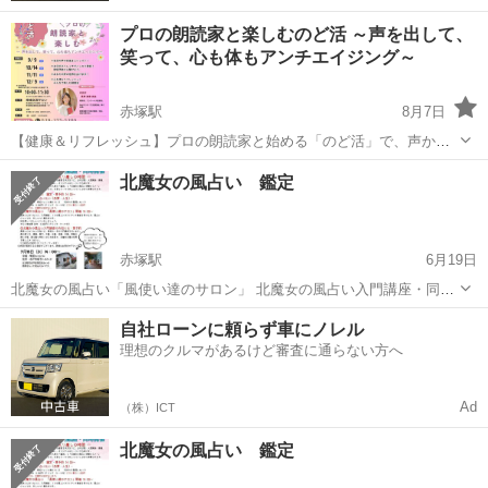
プロの朗読家と楽しむのど活 ～声を出して、
笑って、心も体もアンチエイジング～
赤塚駅
8月7日
【健康＆リフレッシュ】プロの朗読家と始める「のど活」で、声から
心と体を若返らせませんか？ 普段、思いきり声を出す機会はあります
茨城
水戸市
赤塚駅
その他
先生
北魔女の風占い 鑑定
か？ 「最近、声が出にくくなった気がする」「滑舌が気になる」と感
じている方にもおすすめの講座を...
赤塚駅
6月19日
北魔女の⾵占い「⾵使い達のサロン」 北魔女の⾵占い入⾨講座・同時
開催 ― 喫茶店でゆったり癒しの時間 ― 『北魔女の風占い』は、風の
茨城
水戸市
赤塚駅
その他
喫茶店
自社ローンに頼らず車にノレル
動きと自然の象徴を手がかりに、心の状態・人間関係・環境 の変化
理想のクルマがあるけど審査に通らない方へ
を“ひとつの風...
Ad
（株）ICT
北魔女の風占い 鑑定