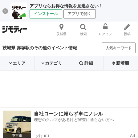
アプリならお得な情報を見逃さない！
インストール
アプリで開く
茨城県
検索
ログイン
投稿
茨城県 赤塚駅のその他のイベント情報
人気キーワード
エリア
カテゴリ
詳細
新着順
自社ローンに頼らず車にノレル
理想のクルマがあるけど審査に通らない方へ
Ad
（株）ICT