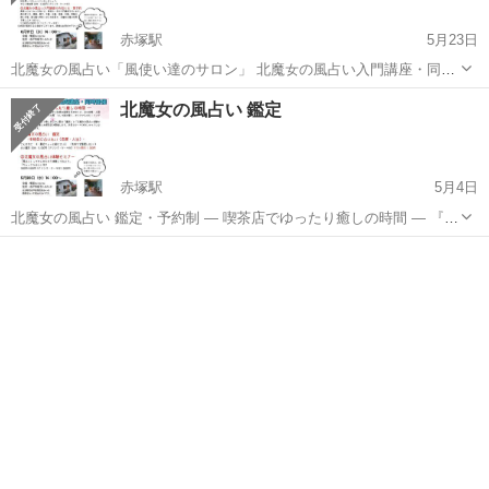
赤塚駅
5月23日
北魔女の⾵占い「⾵使い達のサロン」 北魔女の⾵占い入⾨講座・同時
開催 ― 喫茶店でゆったり癒しの時間 ― 『北魔女の風占い』は、風の
茨城
水戸市
赤塚駅
その他
喫茶店
北魔女の風占い 鑑定
動きと自然の象徴を手がかりに、心の状態・人間関係・環境 の変化
を“ひとつの風...
赤塚駅
5月4日
北魔女の風占い 鑑定・予約制 ― 喫茶店でゆったり癒しの時間 ― 『北
魔女の風占い』は、風の動きと自然の象徴を手がかりに、心の状態・
茨城
水戸市
赤塚駅
その他
喫茶店
人間 関係・環境の変化を“ひとつの風”として読み解く、オリジナルの
ヒーリング 占...