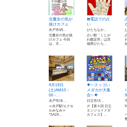
北魔女の気が
☎️電話での占
抜けカフェ
い
水戸市/内…
ひたちなか…
北魔女の気が抜
占い館「くじが
けカフェ 今回
わ鑑定所」は茨
は、天…
城県ひたち…
9月19日
🐠✨️スッゴい
(土)AM10：
メダカが大集
00 -…
合✨️🐠
水戸市/水…
日立市/大…
≪水戸駅/エクセ
🎉【第５回 日立
ルみなみ≫
エンジョイメダ
*SAZA…
カフェス】…