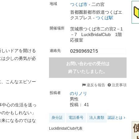
地域
つくば市
-
二の宮
首都圏新都市鉄道つくばエ
クスプレス -
つくば駅
開催場所
茨城県つくば市二の宮2－1
－7 LuckBridalClub 1階
応接室
新しいドアを開ける
連絡先
には少しの勇気が必
お問い合わせの受付は
終了いたしました。
に、こんなエピソー
違反を報告
注意事項
投稿者
のりノリ
男性
投稿： 41
事中心の生活を送っ
いのかもしれない」
身分証
電話番号
法人書類
認証とは
未来になるのではな
LuckBridalClub代表