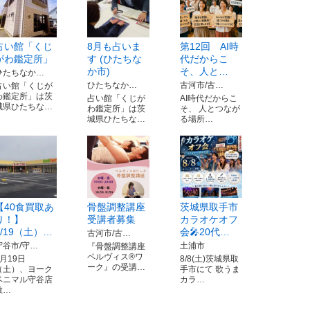
占い館「くじ
8月も占いま
第12回 AI時
がわ鑑定所」
す (ひたちな
代だからこ
か市)
そ、人と…
ひたちなか…
ひたちなか…
古河市/古…
占い館「くじが
わ鑑定所」は茨
占い館「くじが
AI時代だからこ
城県ひたちな…
わ鑑定所」は茨
そ、 人とつなが
城県ひたちな…
る場所…
【40食買取あ
骨盤調整講座
茨城県取手市
り！】
受講者募集
カラオケオフ
9/19（土）…
会🎤20代…
古河市/古…
守谷市/守…
土浦市
『骨盤調整講座
ペルヴィス®ワ
9月19日
8/8(土)茨城県取
ーク』の受講…
（土）、ヨーク
手市にて 歌うま
ベニマル守谷店
カラ…
敷…