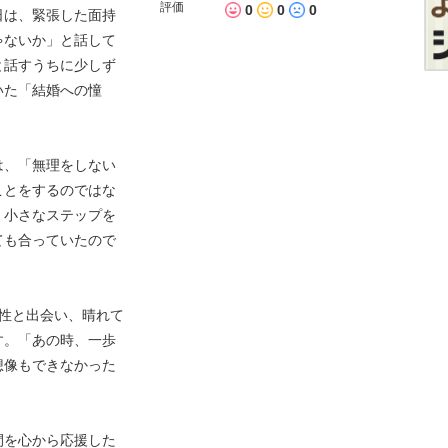
評価
0
0
0
日は、緊張した面持
ゃないか」と話して
と話すうちに少しず
いた「結婚への憧
は、「無理をしない
ことをするのではな
、小さなステップを
ても合っていたので
性と出会い、晴れて
す。「あの時、一歩
想像もできなかった
間を心から応援した