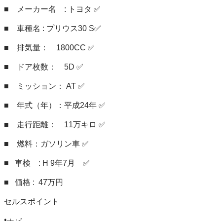
■　メーカー名　: トヨタ ✅

■　車種名 : プリウス30 S✅

■　排気量：　1800CC ✅

■　ドア枚数：　5D ✅

■　ミッション： AT ✅

■　年式（年）：平成24年 ✅

■　走行距離：　11万キロ ✅

■　燃料：ガソリン車 ✅

■   車検　: H 9年7月　✅

■   価格 :  47万円

セルスポイント
