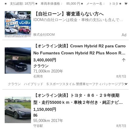
■ 支払総額: 18万円 ■ 車両本体価格： 85,000 円 ■ メーカー名： トヨタ
埼玉
熊谷市
その他
【自社ローン】審査通らない方へ
IDOMの自社ローンは税金・車検の支払いも含んでい
るので毎月の支払額は一定
株式会社IDOM
Ad
【オンライン決済】Crown Hybrid R2 para Carro
No Fumantes Crown Hybrid R2 Plus Moon Ro
of Modelista
3,400,000円
クラウン
71,000km 2020年
石岡市
8月7日
クラウン ハイブリッド S スポーツスタイル 禁煙車セーフティパッケージプラス ムーンル
茨城
石岡市
クラウン
ハイブリッド
【オンライン決済】トヨタ・８６・２９年後期
型・走行55000ｋｍ・車検２年付き・純正ナビＴ
ＶバックカメラＥＴＣクルーズコントロール
1,150,000円
86
55,000km 2017年
守谷駅
8月7日