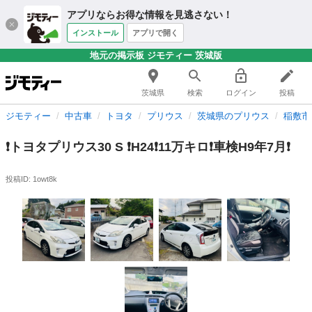
アプリならお得な情報を見逃さない！
インストール
アプリで開く
地元の掲示板 ジモティー 茨城版
茨城県
検索
ログイン
投稿
ジモティー
中古車
トヨタ
プリウス
茨城県のプリウス
稲敷市
❗️トヨタプリウス30 S ❗️H24❗️11万キロ❗️車検H9年7月❗️
投稿ID: 1owt8k