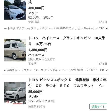
式
480,000円
アクア
62,000km 2015年
荒川沖駅
8月8日
🚗 トヨタ アクア ハイブリッド Gグレード 📅 2015年式 ✅ ナビ ✅ Bluetooth ✅
茨城
つくば市
荒川沖駅
アクア
ハイブリッド
トヨタ ハイエース グランドキャビン 10人乗
り 16万km台
1,350,000円
ハイエース
163,600km 1000年
下妻駅
8月8日
■ 車両情報 ・トヨタ ハイエース グランドキャビン ・平成17年式 ・2700CC ・CBF-
茨城
下妻市
下妻駅
ハイエース
車両
トヨタ ピクシスエポック Ｄ 修復歴無 車検２年
付 ＣＤ ラジオ ＥＴＣ フルフラット ドア
バイザー ライトレベライザー アルミホイー
85,000円
その他
ル ＡＢＳ タイミングチェーン式 フロアマッ
129,840km 2013年
ト エアバッグ （なし）
埼玉県 熊谷市
提携サイト