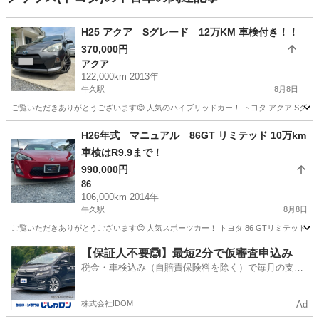
H25 アクア Sグレード 12万KM 車検付き！！
370,000円
アクア
122,000km 2013年
牛久駅
8月8日
ご覧いただきありがとうございます😊 人気のハイブリッドカー！ トヨタ アクア Sグレー
茨城
牛久市
牛久駅
アクア
グレード
H26年式 マニュアル 86GT リミテッド 10万km
車検はR9.9まで！
990,000円
86
106,000km 2014年
牛久駅
8月8日
ご覧いただきありがとうございます😊 人気スポーツカー！ トヨタ 86 GTリミテッド（2
茨城
牛久市
牛久駅
86
【保証人不要🙆】最短2分で仮審査申込み
税金・車検込み（自賠責保険料を除く）で毎月の支払
額は一定の自社ローン🚗
株式会社IDOM
Ad