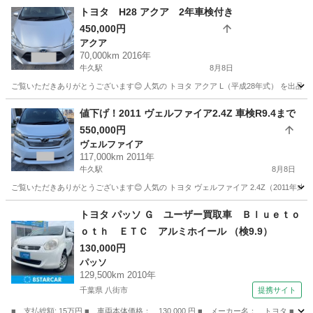
トヨタ H28 アクア 2年車検付き
450,000円
アクア
70,000km 2016年
牛久駅
8月8日
ご覧いただきありがとうございます😊 人気の トヨタ アクア L（平成28年式） を出品しま
茨城
牛久市
牛久駅
アクア
車両
値下げ！2011 ヴェルファイア2.4Z 車検R9.4まで
550,000円
ヴェルファイア
117,000km 2011年
牛久駅
8月8日
ご覧いただきありがとうございます😊 人気の トヨタ ヴェルファイア 2.4Z（2011年
茨城
牛久市
牛久駅
ヴェルファイア
車両
トヨタ パッソ Ｇ ユーザー買取車 Ｂｌｕｅｔｏ
ｏｔｈ ＥＴＣ アルミホイール （検9.9）
130,000円
パッソ
129,500km 2010年
千葉県 八街市
提携サイト
■ 支払総額: 15万円 ■ 車両本体価格： 130,000 円 ■ メーカー名： トヨタ 