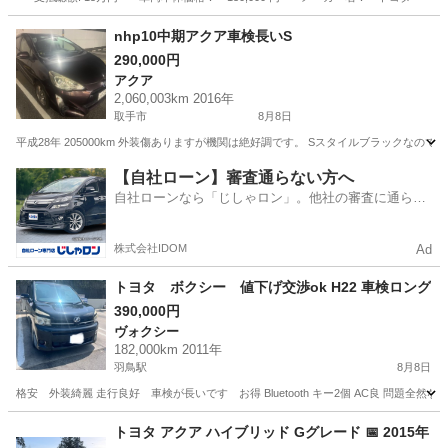
千葉
八街市
パッソ
nhp10中期アクア車検長いS
290,000円
アクア
2,060,003km 2016年
取手市
8月8日
平成28年 205000km 外装傷ありますが機関は絶好調です。 Sスタイルブラックなの
茨城
取手市
アクア
ホーン
【自社ローン】審査通らない方へ
自社ローンなら「じしゃロン」。他社の審査に通らな
かった方も
株式会社IDOM
Ad
トヨタ ボクシー 値下げ交渉ok H22 車検ロング
390,000円
ヴォクシー
182,000km 2011年
羽鳥駅
8月8日
格安 外装綺麗 走行良好 車検が長いです お得 Bluetooth キー2個 AC良 問
茨城
石岡市
羽鳥駅
ヴォクシー
トヨタ アクア ハイブリッド Gグレード 📅 2015年