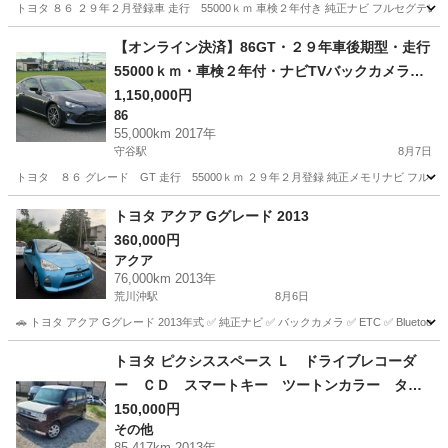
トヨタ ８６ ２９年２月登録車 走行 55000ｋｍ 車検２年付き 純正ナビ フルセグテ
茨城
坂東市
守谷駅
86
クルーズコントロール
【オンライン決済】86GT・２９年車後期型・走行
55000ｋｍ・車検２年付・ナビTVバックカメラET
Cクルーズコントロール
1,150,000円
86
55,000km 2017年
守谷駅
8月7日
トヨタ ８６ グレード GT 走行 55000ｋｍ ２９年２月登録 純正メモリナビ フル
茨城
坂東市
守谷駅
86
トヨタ アクア Gグレード 2013
360,000円
アクア
76,000km 2013年
荒川沖駅
8月6日
🚗 トヨタ アクア Gグレード 2013年式 ✅ 純正ナビ ✅ バックカメラ ✅ ETC ✅ Blueto
茨城
つくば市
荒川沖駅
アクア
走行距離
トヨタ ピクシススペース Ｌ ドライブレコーダ
ー ＣＤ スマートキー ツートンカラー タイ
ヤホイール１４インチ 走行距離８５０００キロ
150,000円
その他
（車検整備付）
85,417km 2013年