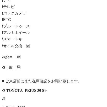
❗️ナビ

❗️テレビ

❗️バックカメラ

❗️ETC

❗️ブルートゥース

❗️アルミホイール

❗️スマートキ

❗️オイル交換　🆗

♻️廃車　🆗

♻️下取　🆗

■ ご来店前にまた在庫確認をお願い致します。 

♻️ 𝐓𝐎𝐘𝐎𝐓𝐀  𝐏𝐑𝐈𝐔𝐒 𝟑𝟎 𝐒✨

🛑
