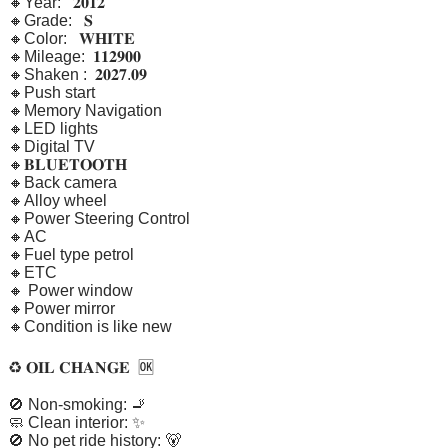
🔸Year:   𝟐𝟎𝟏𝟐

🔸Grade:   𝐒

🔸Color:   𝐖𝐇𝐈𝐓𝐄 

🔸Mileage:  𝟏𝟏𝟐𝟗𝟎𝟎

🔸Shaken :  𝟐𝟎𝟐𝟕.𝟎𝟗

🔸Push start

🔸Memory Navigation

🔸LED lights

🔸Digital TV

🔸𝐁𝐋𝐔𝐄𝐓𝐎𝐎𝐓𝐇 

🔸Back camera

🔸Alloy wheel

🔸Power Steering Control

🔸AC

🔸Fuel type petrol

🔸ETC

🔸 Power window

🔸Power mirror

🔸Condition is like new

♻️ 𝐎𝐈𝐋 𝐂𝐇𝐀𝐍𝐆𝐄  🆗

🚫 Non-smoking: 🚬

🧼 Clean interior: ✨

🚫 No pet ride history: 🐻
