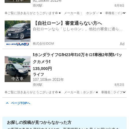
91,180km 2011年
滑河駅
8月9日
♻️ご覧に頂きありがとうございます♻️ ■ メーカー名： ホンダ ✅ ■ 車種名 : インサイト 
茨城
稲敷市
滑河駅
インサイト
ミッション
【自社ローン】審査通らない方へ
自社ローンなら「じしゃロン」。他社の審査に通らな
かった方も
株式会社IDOM
Ad
❗️ホンダライフG❗️H23年❗️10万キロ❗️車検2年間❗️バッ
クカメラ❗️
135,000円
ライフ
中古車
107,103km 2011年
滑河駅
8月2日
♻️ご覧に頂きありがとうございます♻️ ■ メーカー名：ホンダ✅ ■ 車種名 : ライフ G ✅ ■ 
茨城
稲敷市
滑河駅
ライフ
10万
ページTOPへ
お探しの投稿が見つからなかった方