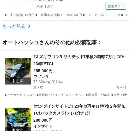
千葉県 千葉市
提携サイト
■ 支払総額: 19万円 ■ 車両本体価格： 150,000 円 ■ メーカー名： トヨ
千葉
千葉市
その他
もっと見る
オートハッシュ
さんのその他の投稿記事：
❗️スズキワゴンR リミテッド❗️車検2年間❗️7万キロ❗️H
23年❗️ETC❗️
255,000円
ワゴンＲ
中古車
73,894km 2011年
滑河駅
5月26日
■メーカー名：スズキ ■車種名 : ワゴンR FX リミテッド ■排気量：660CC ■扉数：5D ■ミッ
茨城
稲敷市
滑河駅
ワゴンＲ
ワゴンR
❗️ホンダインサイトL❗️H23年❗️9万キロ❗️車検２年間❗️E
TC❗️バックカメラ❗️テレビ❗️ナビ❗️
280,000円
インサイト
中古車