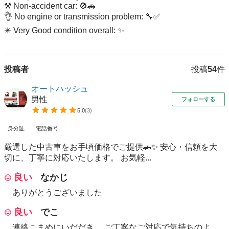
⚒ Non-accident car: 🚫🚗

👌 No engine or transmission problem: 🔧✅

✴️ Very Good condition overall: ✨
投稿者
投稿
54
件
オートハッシュ
男性
フォローする
5.0
(
3
)
身分証
電話番号
厳選した中古車をお手頃価格でご提供🚗✨ 安心・信頼を大
切に、丁寧に対応いたします。 お気軽...
良い
なかじ
ありがとうございました
良い
でこ
連絡こまめにいだだき、 ご丁寧なご対応で気持ちのよ