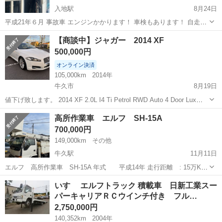
入地駅
8月24日
平成21年６月 事故車 エンジンかかります！ 車検もあります！ 自走は
かろうじて出来ます！ 部品取り確定 2730cc バン
茨城
牛久市
入地駅
その他
ダッチ
【商談中】ジャガー 2014 XF
500,000円
オンライン決済
105,000km
2014年
牛久市
8月19日
値下げ致します。 2014 XF 2.0L I4 Ti Petrol RWD Auto 4 Door Lux
H26年式 10.5万キロ 車検令和9年2月迄 不具合特になし。 禁煙車、革
茨城
牛久市
その他
ジャガー
高所作業車 エルフ SH-15A
シート 現車確認...
700,000円
149,000km
その他
牛久駅
11月11日
エルフ 高所作業車 SH-15A 年式 平成14年 走行距離 : 15万KM
気になる方事前に連絡いただければ現車確認できます。
茨城
牛久市
牛久駅
その他
エルフ
いすゞ エルフトラック 積載車 日新工業スー
パーキャリアＲＣウインチ付き フル…
2,750,000円
140,352km
2004年