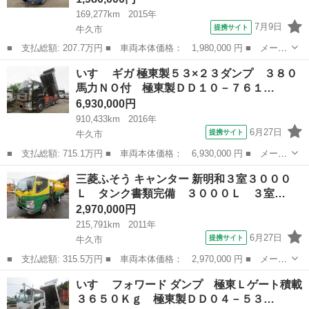
169,277km
2015年
7月9日
提携サイト
牛久市
■ 支払総額: 207.7万円 ■ 車両本体価格： 1,980,000 円 ■ メーカ
ー名： 三菱ふそう ■ 車種名： キャンター ■ グレード名： ダ
茨城
牛久市
その他
いすゞ ギガ 極東製５３×２３ダンプ ３８０
ンプ 新明和 小型４ナンバー３ｔ塗装仕上げ済み、新明和製ＤＲ２
馬力ＮＯ付 極東製ＤＤ１０－７６１…
－０１１...
6,930,000円
910,433km
2016年
6月27日
提携サイト
牛久市
■ 支払総額: 715.1万円 ■ 車両本体価格： 6,930,000 円 ■ メーカ
ー名： いすゞ ■ 車種名： ギガ ■ グレード名： 極東製５３×２
茨城
牛久市
その他
三菱ふそう キャンター 新明和３室３０００
３ダンプ ３８０馬力ＮＯ付 極東製ＤＤ１０－７６１型・リヤ・サ
Ｌ タンク書類完備 ３０００Ｌ ３室…
イド電...
2,970,000円
215,791km
2011年
6月27日
提携サイト
牛久市
■ 支払総額: 315.5万円 ■ 車両本体価格： 2,970,000 円 ■ メーカ
ー名： 三菱ふそう ■ 車種名： キャンター ■ グレード名： 新
茨城
牛久市
その他
いすゞ フォワード ダンプ 極東Ｌゲート積載
明和３室３０００Ｌ タンク書類完備 ３０００Ｌ ３室タンク（１
３６５０Ｋｇ 極東製ＤＤ０４－５３…
＋１＋１...