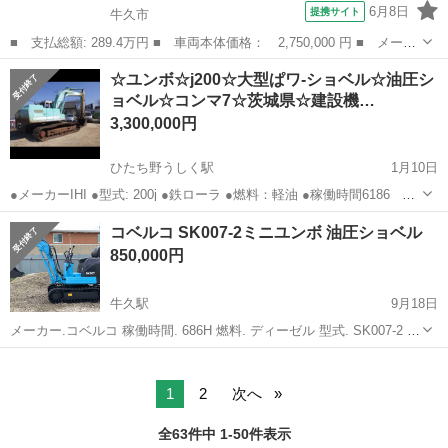
6月8日
提携サイト
牛久市
■ 支払総額: 289.4万円 ■ 車両本体価格： 2,750,000 円 ■ メーカ
ー名： いすゞ ■ 車種名： エルフトラック ■ グレード名： 積
茨城
牛久市
その他
☆ユンボ☆j200☆大型ぱワ-ショベル☆油圧シ
載車 日新工業スーパーキャリアＲＣウインチ付き フルオート操作
ョベル☆コンマ7☆茨城県☆建設機…
（ジャッ...
3,300,000円
ひたち野うしく駅
1月10日
●メーカーIHI ●型式: 200j ●鉄ローラ ●燃料：軽油 ●稼働時間6186 ◆
作動オイル…交換済み ◆エンジンオイル…交換済み ◆エンジンオイル
茨城
牛久市
ひたち野うしく駅
その他
重機
コベルコ SK007-2ミニユンボ 油圧ショベル
エレメント…交換済み ◆ エア—...
850,000円
牛久駅
9月18日
メーカー.コベルコ 稼働時間. 686H 燃料. ディーゼル 型式. SK007-2 ★
商品説明★ ◇すべての操作できて、すぐに使用できる状態です。 ◇シ
茨城
牛久市
牛久駅
その他
油圧ショベル
リンダー・オイル漏れなし ◇ブレーカー配管有り ◇全塗装して有り...
1
2
次へ
全63件中 1-50件表示