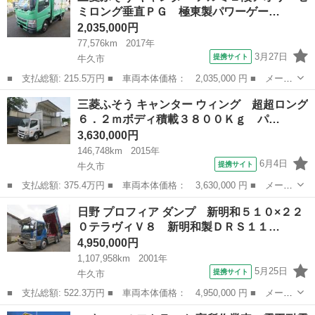
ミロング垂直ＰＧ 極東製パワーゲー…
車両寸法...
2,035,000円
77,576km
2017年
3月27日
提携サイト
牛久市
■ 支払総額: 215.5万円 ■ 車両本体価格： 2,035,000 円 ■ メーカ
ー名： 三菱ふそう ■ 車種名： キャンター ■ グレード名： ア
茨城
牛久市
その他
三菱ふそう キャンター ウィング 超超ロング
ルミ２段アオリ セミロング垂直ＰＧ 極東製パワーゲートＶ６０１
６．２ｍボディ積載３８００Ｋｇ パ…
Ｂ型・昇...
3,630,000円
146,748km
2015年
6月4日
提携サイト
牛久市
■ 支払総額: 375.4万円 ■ 車両本体価格： 3,630,000 円 ■ メーカ
ー名： 三菱ふそう ■ 車種名： キャンター ■ グレード名： ウ
茨城
牛久市
その他
日野 プロフィア ダンプ 新明和５１０×２２
ィング 超超ロング６．２ｍボディ積載３８００Ｋｇ パブコ製、２
０テラヴィＶ８ 新明和製ＤＲＳ１１…
段ラッシ...
4,950,000円
1,107,958km
2001年
5月25日
提携サイト
牛久市
■ 支払総額: 522.3万円 ■ 車両本体価格： 4,950,000 円 ■ メーカ
ー名： 日野 ■ 車種名： プロフィア ■ グレード名： ダンプ
茨城
牛久市
その他