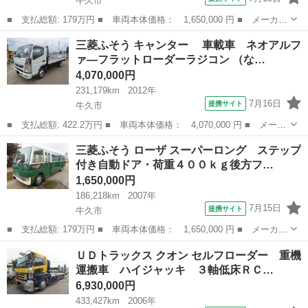
牛久市
■ 支払総額: 179万円 ■ 車両本体価格： 1,650,000 円 ■ メーカー
名： 三菱ふそう ■ 車種名： ローザ ■ グレード名： スーパー
茨城
牛久市
その他
三菱ふそう キャンター 車載車 ネオアルフ
ロング ステップ付き自動ドア・荷重４００ｋｇ後方フルオートゲー
ァ―フラットローダーラジコン （な…
ト ■ 排...
4,070,000円
231,179km
2012年
7月16日
提携サイト
牛久市
■ 支払総額: 422.2万円 ■ 車両本体価格： 4,070,000 円 ■ メーカ
ー名： 三菱ふそう ■ 車種名： キャンター ■ グレード名：
茨城
牛久市
その他
三菱ふそう ローザ スーパーロング ステップ
車載車 ネオアルファ―フラットローダーラジコン ■ 排気量：
付き自動ドア・荷重４００ｋｇ後方フ…
3000...
1,650,000円
186,218km
2007年
7月15日
提携サイト
牛久市
■ 支払総額: 179万円 ■ 車両本体価格： 1,650,000 円 ■ メーカー
名： 三菱ふそう ■ 車種名： ローザ ■ グレード名： スーパー
茨城
牛久市
その他
ＵＤトラックス クオン セルフローダー 重機
ロング ステップ付き自動ドア・荷重４００ｋｇ後方フルオートゲー
運搬車 ハイジャッキ ３軸低床ＲＣ…
ト ■ 排...
6,930,000円
433,427km
2006年