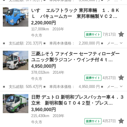
ー名： いすゞ ■ 車種名： エルフトラック ■ グレード名： 超
茨城
牛久市
その他
いすゞ エルフトラック 東邦車輛 １．８Ｋ
ロングワイド 超ロング 高床 家畜運搬車 パワーゲート付 極東
Ｌ バキュームカー 東邦車輛製ＶＣ２…
製垂直ゲ...
2,200,000円
117,009km
2016年
7月17日
提携サイト
牛久市
■ 支払総額: 231.3万円 ■ 車両本体価格： 2,200,000 円 ■ メーカ
ー名： いすゞ ■ 車種名： エルフトラック ■ グレード名： 東
茨城
牛久市
その他
三菱ふそう ファイター セーフティローダー
邦車輛 １．８ＫＬ バキュームカー 東邦車輛製ＶＣ２Ｂ型・タン
ユニック製ラジコン・ウインチ付４ｔ…
ク容量１...
4,950,000円
378,032km
2014年
4月27日
提携サイト
牛久市
■ 支払総額: 505.4万円 ■ 車両本体価格： 4,950,000 円 ■ メーカ
ー名： 三菱ふそう ■ 車種名： ファイター ■ グレード名： セ
茨城
牛久市
その他
日野 デュトロ 新明和プレスパッカー車４．３
ーフティローダー ユニック製ラジコン・ウインチ付４ｔクラス 古
立米 新明和製ＧＴ０４２型・プレス…
河ユニッ...
3,960,000円
215,430km
2019年
4月27日
提携サイト
牛久市