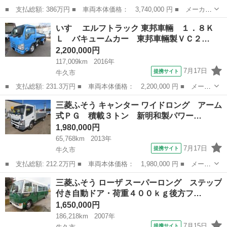
■ 支払総額: 386万円 ■ 車両本体価格： 3,740,000 円 ■ メーカー
名： 日野 ■ 車種名： デュトロ ■ グレード名： 東プレ－３０
茨城
牛久市
その他
いすゞ エルフトラック 東邦車輛 １．８Ｋ
度設定冷蔵冷凍車スタンバイ付 東プレ製－３０℃設定スタンバイ付
Ｌ バキュームカー 東邦車輛製ＶＣ２…
モデル・３...
2,200,000円
117,009km
2016年
7月17日
提携サイト
牛久市
■ 支払総額: 231.3万円 ■ 車両本体価格： 2,200,000 円 ■ メーカ
ー名： いすゞ ■ 車種名： エルフトラック ■ グレード名： 東
茨城
牛久市
その他
三菱ふそう キャンター ワイドロング アーム
邦車輛 １．８ＫＬ バキュームカー 東邦車輛製ＶＣ２Ｂ型・タン
式ＰＧ 積載３トン 新明和製パワー…
ク容量１...
1,980,000円
65,768km
2013年
7月17日
提携サイト
牛久市
■ 支払総額: 212.2万円 ■ 車両本体価格： 1,980,000 円 ■ メーカ
ー名： 三菱ふそう ■ 車種名： キャンター ■ グレード名： ワ
茨城
牛久市
その他
三菱ふそう ローザ スーパーロング ステップ
イドロング アーム式ＰＧ 積載３トン 新明和製パワーゲートＲＡ
付き自動ドア・荷重４００ｋｇ後方フ…
０８型・...
1,650,000円
186,218km
2007年
7月15日
提携サイト