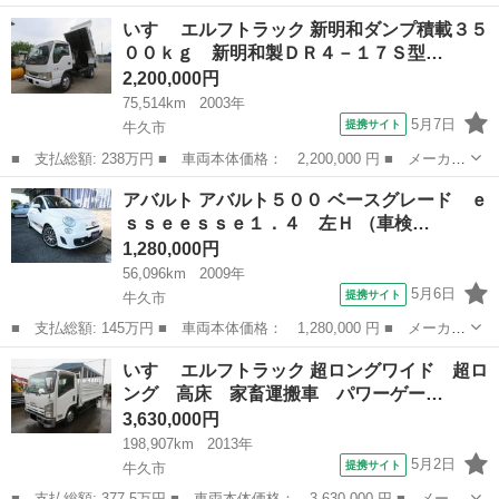
ー名： いすゞ ■ 車種名： エルフトラック ■ グレード名： 小
茨城
牛久市
その他
いすゞ エルフトラック 新明和ダンプ積載３５
型登録 土砂禁ダンプ 積載３０００Ｋｇ 新明和製ＤＲ２－０１１
００ｋｇ 新明和製ＤＲ４－１７Ｓ型…
０ＳＹ型...
2,200,000円
75,514km
2003年
5月7日
提携サイト
牛久市
■ 支払総額: 238万円 ■ 車両本体価格： 2,200,000 円 ■ メーカー
名： いすゞ ■ 車種名： エルフトラック ■ グレード名： 新明
茨城
牛久市
その他
アバルト アバルト５００ ベースグレード ｅ
和ダンプ積載３５００ｋｇ 新明和製ＤＲ４－１７Ｓ型 有効荷台内
ｓｓｅｅｓｓｅ１．４ 左Ｈ （車検…
寸３３０－...
1,280,000円
56,096km
2009年
5月6日
提携サイト
牛久市
■ 支払総額: 145万円 ■ 車両本体価格： 1,280,000 円 ■ メーカー
名： アバルト ■ 車種名： アバルト５００ ■ グレード名： ベ
茨城
牛久市
その他
いすゞ エルフトラック 超ロングワイド 超ロ
ースグレード ｅｓｓｅｅｓｓｅ１．４ 左Ｈ ■ 排気量： 1400cc
ング 高床 家畜運搬車 パワーゲー…
...
3,630,000円
198,907km
2013年
5月2日
提携サイト
牛久市
■ 支払総額: 377.5万円 ■ 車両本体価格： 3,630,000 円 ■ メーカ