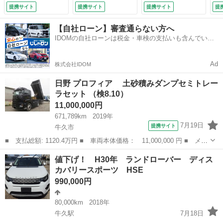
扉、サイド２段あお
キ
提携サイト
提携サイト
提携サイト
提
り （検8.12）
保
（
【自社ローン】審査通らない方へ
可
IDOMの自社ローンは税金・車検の支払いも含んでいる
ので毎月の支払額は一定
Ad
株式会社IDOM
日野 プロフィア 土砂積みダンプセミトレー
ラセット （検8.10）
11,000,000円
671,789km
2019年
7月19日
提携サイト
牛久市
■ 支払総額: 1120.4万円 ■ 車両本体価格： 11,000,000 円 ■ メー
カー名： 日野 ■ 車種名： プロフィア ■ グレード名： 土砂
茨城
牛久市
その他
値下げ！ H30年 ランドローバー ディス
積みダンプセミトレーラセット ■ 排気量： 12910cc ■ ドア...
カバリースポーツ HSE
990,000円
80,000km
2018年
牛久駅
7月18日