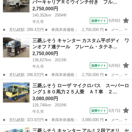
パーキャリアＲＣウインチ付き フル…
1200...
2,750,000円
140,352km
2004年
6月8日
提携サイト
牛久市
■ 支払総額: 289.4万円 ■ 車両本体価格： 2,750,000 円 ■ メーカ
ー名： いすゞ ■ 車種名： エルフトラック ■ グレード名： 積
茨城
牛久市
その他
三菱ふそう キャンター カスタム平ボディ ワ
載車 日新工業スーパーキャリアＲＣウインチ付き フルオート操作
ンオフ７連テール フレーム・タテネ…
（ジャッ...
2,750,000円
136,627km
2013年
6月8日
提携サイト
牛久市
■ 支払総額: 286.8万円 ■ 車両本体価格： 2,750,000 円 ■ メーカ
ー名： 三菱ふそう ■ 車種名： キャンター ■ グレード名： カ
茨城
牛久市
その他
三菱ふそう ローザ マイクロバス スーパーロ
スタム平ボディ ワンオフ７連テール フレーム・タテネタラメ入り
ング１８０馬力２５人乗 ＡＴ車 ２…
オレンジ...
3,080,000円
126,746km
2010年
6月7日
提携サイト
牛久市
■ 支払総額: 323.9万円 ■ 車両本体価格： 3,080,000 円 ■ メーカ
ー名： 三菱ふそう ■ 車種名： ローザ ■ グレード名： マイク
茨城
牛久市
その他
三菱ふそう キャンター アルミ２段アオリ セ
ロバス スーパーロング１８０馬力２５人乗 ＡＴ車 ２５人乗り、