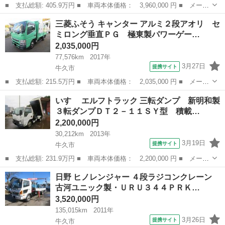
■ 支払総額: 405.9万円 ■ 車両本体価格： 3,960,000 円 ■ メーカ
ー名： 日野 ■ 車種名： デュトロ ■ グレード名： 新明和プレ
茨城
牛久市
その他
三菱ふそう キャンター アルミ２段アオリ セ
スパッカー車４．３立米 新明和製ＧＴ０４２型・プレス式４．３立
ミロング垂直ＰＧ 極東製パワーゲー…
米モデル...
2,035,000円
77,576km
2017年
3月27日
提携サイト
牛久市
■ 支払総額: 215.5万円 ■ 車両本体価格： 2,035,000 円 ■ メーカ
ー名： 三菱ふそう ■ 車種名： キャンター ■ グレード名： ア
茨城
牛久市
その他
いすゞ エルフトラック 三転ダンプ 新明和製
ルミ２段アオリ セミロング垂直ＰＧ 極東製パワーゲートＶ６０１
３転ダンプＤＴ２－１１ＳＹ型 積載…
Ｂ型・昇...
2,200,000円
30,212km
2013年
3月19日
提携サイト
牛久市
■ 支払総額: 231.9万円 ■ 車両本体価格： 2,200,000 円 ■ メーカ
ー名： いすゞ ■ 車種名： エルフトラック ■ グレード名： 三
茨城
牛久市
その他
日野 ヒノレンジャー ４段ラジコンクレーン
転ダンプ 新明和製３転ダンプＤＴ２－１１ＳＹ型 積載量２０００
古河ユニック製・ＵＲＵ３４４ＰＲＫ…
ｋｇ、有...
3,520,000円
135,015km
2011年
3月26日
提携サイト
牛久市