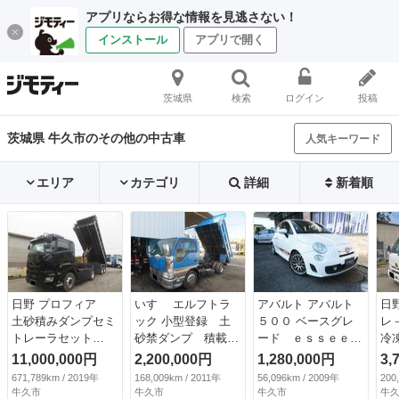
アプリならお得な情報を見逃さない！
インストール
アプリで開く
茨城県
検索
ログイン
投稿
茨城県 牛久市のその他の中古車
人気キーワード
エリア
カテゴリ
詳細
新着順
日野 プロフィア
いすゞ エルフトラ
アバルト アバルト
日
土砂積みダンプセミ
ック 小型登録 土
５００ ベースグレ
レ
トレーラセット
砂禁ダンプ 積載３
ード ｅｓｓｅｅｓ
冷
（検8.10）
０００Ｋｇ 新明和
ｓｅ１．４ 左Ｈ
付
11,000,000円
2,200,000円
1,280,000円
3,
製ＤＲ２－０１１０
（車検整備付）
０
671,789km / 2019年
168,009km / 2011年
56,096km / 2009年
200
ＳＹ型・後部観音
付
牛久市
牛久市
牛久市
牛