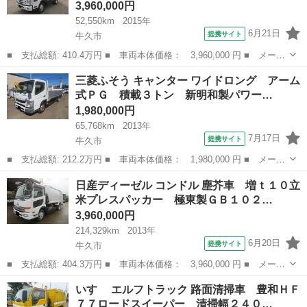
3,960,000円
52,550km
2015年
6月21日
提携サイト
牛久市
■ 支払総額: 410.4万円 ■ 車両本体価格： 3,960,000 円 ■ メーカ
ー名： いすゞ ■ 車種名： フォワード ■ グレード名： ダン
茨城
牛久市
その他
三菱ふそう キャンター ワイドロング アーム
プ 極東Ｌゲート積載３６５０Ｋｇ 極東製ＤＤ０４－５３Ａ型、Ｌ
式ＰＧ 積載３トン 新明和製パワー…
ゲート・電...
1,980,000円
65,768km
2013年
7月17日
提携サイト
牛久市
■ 支払総額: 212.2万円 ■ 車両本体価格： 1,980,000 円 ■ メーカ
ー名： 三菱ふそう ■ 車種名： キャンター ■ グレード名： ワ
茨城
牛久市
その他
日産ディーゼル コンドル 塵芥車 増ｔ１０立
イドロング アーム式ＰＧ 積載３トン 新明和製パワーゲートＲＡ
米プレスパッカー 極東製ＧＢ１０２…
０８型・...
3,960,000円
214,329km
2013年
6月20日
提携サイト
牛久市
■ 支払総額: 404.3万円 ■ 車両本体価格： 3,960,000 円 ■ メーカ
ー名： 日産ディーゼル ■ 車種名： コンドル ■ グレード名：
茨城
牛久市
その他
いすゞ エルフトラック 路面清掃車 豊和ＨＦ
塵芥車 増ｔ１０立米プレスパッカー 極東製ＧＢ１０２－２７－Ｓ
７７ロードスイーパー 清掃幅２４０…
型・連続...