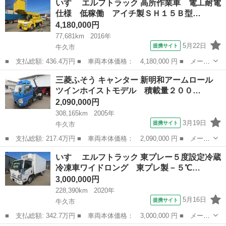
いすゞ エルフトラック 高所作業車 電工耐電
新明和５１０×２２０テラヴィＶ８ 新明和製ＤＲＳ１１－０２ＳＡ
仕様 低稼働 アイチ製ＳＨ１５Ｂ型…
型・可動...
4,180,000円
77,681km
2016年
5月22日
提携サイト
牛久市
■ 支払総額: 436.4万円 ■ 車両本体価格： 4,180,000 円 ■ メーカ
ー名： いすゞ ■ 車種名： エルフトラック ■ グレード名： 高
茨城
牛久市
その他
三菱ふそう キャンター 新明和アームロール
所作業車 電工耐電仕様 低稼働 アイチ製ＳＨ１５Ｂ型・地上高１
ツインホイストモデル 積載量２００…
４．６ｍ...
2,090,000円
308,165km
2005年
3月19日
提携サイト
牛久市
■ 支払総額: 217.4万円 ■ 車両本体価格： 2,090,000 円 ■ メーカ
ー名： 三菱ふそう ■ 車種名： キャンター ■ グレード名： 新
茨城
牛久市
その他
いすゞ エルフトラック 東プレー５度設定冷蔵
明和アームロール ツインホイストモデル 積載量２０００ｋｇ・車
冷凍車ワイドロング 東プレ製－５℃…
両寸法４...
3,000,000円
228,390km
2020年
5月16日
提携サイト
牛久市
■ 支払総額: 342.7万円 ■ 車両本体価格： 3,000,000 円 ■ メーカ
ー名： いすゞ ■ 車種名： エルフトラック ■ グレード名： 東