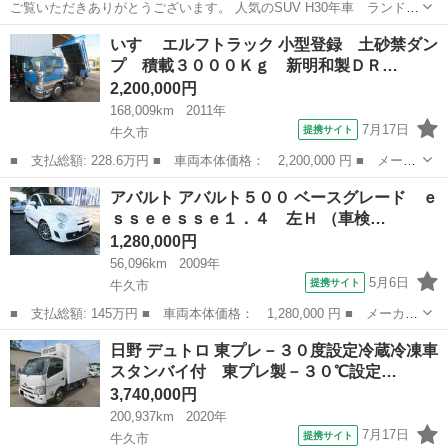
ご覧いただきありがとうございます。 人気のSUV H30年車 ランドロ
ーバー ディスカバリースポーツ HSE を出品しました。 H30年
茨城
牛久市
牛久駅
その他
ディスカバリー
いすゞ エルフトラック 小型登録 土砂禁ダン
(2018) 実行距離 : 80000km ディスカバリースポーツHSE 燃料...
プ 積載３０００Ｋｇ 新明和製ＤＲ…
2,200,000円
168,009km
2011年
7月17日
提携サイト
牛久市
■ 支払総額: 228.6万円 ■ 車両本体価格： 2,200,000 円 ■ メーカ
ー名： いすゞ ■ 車種名： エルフトラック ■ グレード名： 小
茨城
牛久市
その他
アバルト アバルト５００ ベースグレード ｅ
型登録 土砂禁ダンプ 積載３０００Ｋｇ 新明和製ＤＲ２－０１１
ｓｓｅｅｓｓｅ１．４ 左Ｈ （車検…
０ＳＹ型...
1,280,000円
56,096km
2009年
5月6日
提携サイト
牛久市
■ 支払総額: 145万円 ■ 車両本体価格： 1,280,000 円 ■ メーカー
名： アバルト ■ 車種名： アバルト５００ ■ グレード名： ベ
茨城
牛久市
その他
日野 デュトロ 東プレ－３０度設定冷蔵冷凍車
ースグレード ｅｓｓｅｅｓｓｅ１．４ 左Ｈ ■ 排気量： 1400cc
スタンバイ付 東プレ製－３０℃設定…
...
3,740,000円
200,937km
2020年
7月17日
提携サイト
牛久市