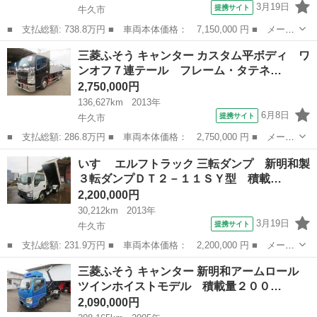
3月19日
提携サイト
牛久市
■ 支払総額: 738.8万円 ■ 車両本体価格： 7,150,000 円 ■ メーカ
ー名： 日産ディーゼル ■ 車種名： クオン ■ グレード名： ウ
茨城
牛久市
その他
三菱ふそう キャンター カスタム平ボディ ワ
ィング タイプ 家畜運搬車 ４軸低床 ハイルーフ４軸２デフ３８
ンオフ７連テール フレーム・タテネ…
０馬力タ...
2,750,000円
136,627km
2013年
6月8日
提携サイト
牛久市
■ 支払総額: 286.8万円 ■ 車両本体価格： 2,750,000 円 ■ メーカ
ー名： 三菱ふそう ■ 車種名： キャンター ■ グレード名： カ
茨城
牛久市
その他
いすゞ エルフトラック 三転ダンプ 新明和製
スタム平ボディ ワンオフ７連テール フレーム・タテネタラメ入り
３転ダンプＤＴ２－１１ＳＹ型 積載…
オレンジ...
2,200,000円
30,212km
2013年
3月19日
提携サイト
牛久市
■ 支払総額: 231.9万円 ■ 車両本体価格： 2,200,000 円 ■ メーカ
ー名： いすゞ ■ 車種名： エルフトラック ■ グレード名： 三
茨城
牛久市
その他
三菱ふそう キャンター 新明和アームロール
転ダンプ 新明和製３転ダンプＤＴ２－１１ＳＹ型 積載量２０００
ツインホイストモデル 積載量２００…
ｋｇ、有...
2,090,000円