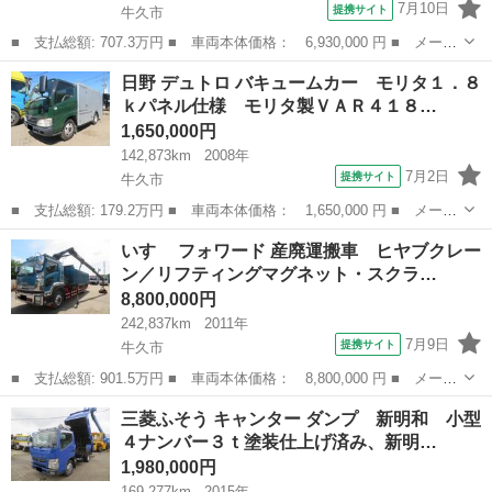
7月10日
提携サイト
牛久市
■ 支払総額: 707.3万円 ■ 車両本体価格： 6,930,000 円 ■ メーカ
ー名： ＵＤトラックス ■ 車種名： クオン ■ グレード名： セ
茨城
牛久市
その他
日野 デュトロ バキュームカー モリタ１．８
ルフローダー 重機運搬車 ハイジャッキ ３軸低床ＲＣ付 重機運
ｋパネル仕様 モリタ製ＶＡＲ４１８…
搬車 自...
1,650,000円
142,873km
2008年
7月2日
提携サイト
牛久市
■ 支払総額: 179.2万円 ■ 車両本体価格： 1,650,000 円 ■ メーカ
ー名： 日野 ■ 車種名： デュトロ ■ グレード名： バキューム
茨城
牛久市
その他
いすゞ フォワード 産廃運搬車 ヒヤブクレー
カー モリタ１．８ｋパネル仕様 モリタ製ＶＡＲ４１８Ａ型・タン
ン／リフティングマグネット・スクラ…
ク容量１...
8,800,000円
242,837km
2011年
7月9日
提携サイト
牛久市
■ 支払総額: 901.5万円 ■ 車両本体価格： 8,800,000 円 ■ メーカ
ー名： いすゞ ■ 車種名： フォワード ■ グレード名： 産廃運
茨城
牛久市
その他
三菱ふそう キャンター ダンプ 新明和 小型
搬車 ヒヤブクレーン／リフティングマグネット・スクラップ運搬車
４ナンバー３ｔ塗装仕上げ済み、新明…
■ 排...
1,980,000円
169,277km
2015年