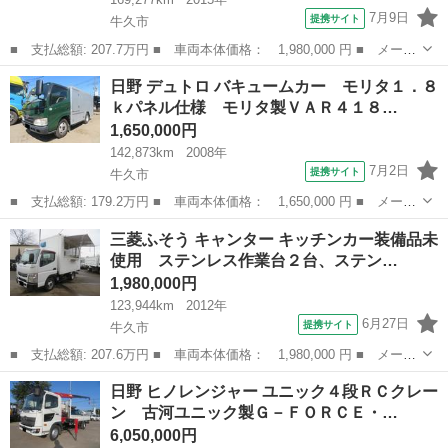
7月9日
提携サイト
牛久市
■ 支払総額: 207.7万円 ■ 車両本体価格： 1,980,000 円 ■ メーカ
ー名： 三菱ふそう ■ 車種名： キャンター ■ グレード名： ダ
茨城
牛久市
その他
日野 デュトロ バキュームカー モリタ１．８
ンプ 新明和 小型４ナンバー３ｔ塗装仕上げ済み、新明和製ＤＲ２
ｋパネル仕様 モリタ製ＶＡＲ４１８…
－０１１...
1,650,000円
142,873km
2008年
7月2日
提携サイト
牛久市
■ 支払総額: 179.2万円 ■ 車両本体価格： 1,650,000 円 ■ メーカ
ー名： 日野 ■ 車種名： デュトロ ■ グレード名： バキューム
茨城
牛久市
その他
三菱ふそう キャンター キッチンカー装備品未
カー モリタ１．８ｋパネル仕様 モリタ製ＶＡＲ４１８Ａ型・タン
使用 ステンレス作業台２台、ステン…
ク容量１...
1,980,000円
123,944km
2012年
6月27日
提携サイト
牛久市
■ 支払総額: 207.6万円 ■ 車両本体価格： 1,980,000 円 ■ メーカ
ー名： 三菱ふそう ■ 車種名： キャンター ■ グレード名： キ
茨城
牛久市
その他
日野 ヒノレンジャー ユニック４段ＲＣクレー
ッチンカー装備品未使用 ステンレス作業台２台、ステンレス製ダブ
ン 古河ユニック製Ｇ－ＦＯＲＣＥ・…
ルシンク...
6,050,000円