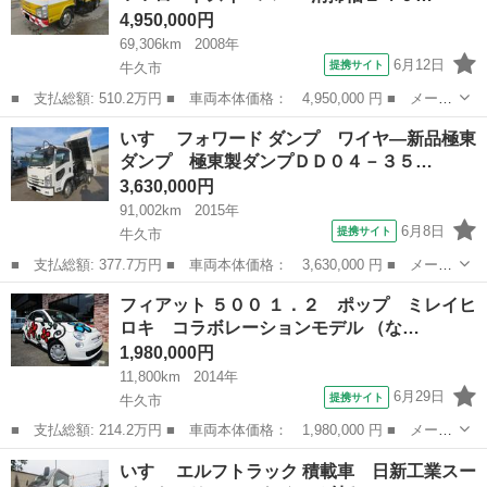
4,950,000円
69,306km
2008年
6月12日
提携サイト
牛久市
■ 支払総額: 510.2万円 ■ 車両本体価格： 4,950,000 円 ■ メーカ
ー名： いすゞ ■ 車種名： エルフトラック ■ グレード名： 路
茨城
牛久市
その他
いすゞ フォワード ダンプ ワイヤ―新品極東
面清掃車 豊和ＨＦ７７ロードスイーパー 清掃幅２４０ｃｍ、側ブ
ダンプ 極東製ダンプＤＤ０４－３５…
ラシ周り...
3,630,000円
91,002km
2015年
6月8日
提携サイト
牛久市
■ 支払総額: 377.7万円 ■ 車両本体価格： 3,630,000 円 ■ メーカ
ー名： いすゞ ■ 車種名： フォワード ■ グレード名： ダン
茨城
牛久市
その他
フィアット ５００ １．２ ポップ ミレイヒ
プ ワイヤ―新品極東ダンプ 極東製ダンプＤＤ０４－３５型コボレ
ロキ コラボレーションモデル （な…
ーン付き・...
1,980,000円
11,800km
2014年
6月29日
提携サイト
牛久市
■ 支払総額: 214.2万円 ■ 車両本体価格： 1,980,000 円 ■ メーカ
ー名： フィアット ■ 車種名： ５００ ■ グレード名： １．
茨城
牛久市
その他
いすゞ エルフトラック 積載車 日新工業スー
２ ポップ ミレイヒロキ コラボレーションモデル ■ 排気量：