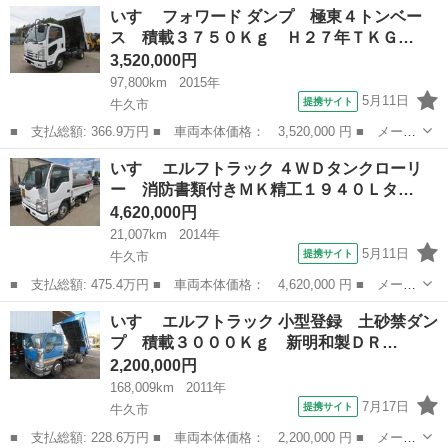
茨城
牛久市
その他
いすゞ フォワード ダンプ 極東４トンベー
プレー５度設定冷蔵冷凍車ワイドロング 東プレ製－５℃設定モデ
ス 積載３７５０Ｋｇ Ｈ２７年ＴＫＧ…
ル・３枚扉...
3,520,000円
97,800km
2015年
5月11日
提携サイト
牛久市
■ 支払総額: 366.9万円 ■ 車両本体価格： 3,520,000 円 ■ メーカ
ー名： いすゞ ■ 車種名： フォワード ■ グレード名： ダン
茨城
牛久市
その他
いすゞ エルフトラック ４ＷＤタンクローリ
プ 極東４トンベース 積載３７５０Ｋｇ Ｈ２７年ＴＫＧ－モデ
ー 消防書類付きＭＫ精工１９４０Ｌタ…
ル、Ｎｏｘ・...
4,620,000円
21,007km
2014年
5月11日
提携サイト
牛久市
■ 支払総額: 475.4万円 ■ 車両本体価格： 4,620,000 円 ■ メーカ
ー名： いすゞ ■ 車種名： エルフトラック ■ グレード名： ４
茨城
牛久市
その他
いすゞ エルフトラック 小型登録 土砂禁ダン
ＷＤタンクローリー 消防書類付きＭＫ精工１９４０Ｌタンクローリ
プ 積載３０００Ｋｇ 新明和製ＤＲ…
ー・デジ...
2,200,000円
168,009km
2011年
7月17日
提携サイト
牛久市
■ 支払総額: 228.6万円 ■ 車両本体価格： 2,200,000 円 ■ メーカ