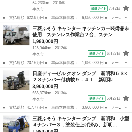
54,233km
2018年
7月2日
提携サイト
牛久市
■ 支払総額: 622.9万円 ■ 車両本体価格： 6,050,000 円 ■ メーカ
ー名： 日野 ■ 車種名： ヒノレンジャー ■ グレード名： ユニ
茨城
牛久市
その他
三菱ふそう キャンター キッチンカー装備品未
ック４段ＲＣクレーン 古河ユニック製Ｇ－ＦＯＲＣＥ・４段ブー
使用 ステンレス作業台２台、ステン…
ム・２．９...
1,980,000円
123,944km
2012年
6月27日
提携サイト
牛久市
■ 支払総額: 207.6万円 ■ 車両本体価格： 1,980,000 円 ■ メーカ
ー名： 三菱ふそう ■ 車種名： キャンター ■ グレード名： キ
茨城
牛久市
その他
日産ディーゼル クオン ダンプ 新明和５３×
ッチンカー装備品未使用 ステンレス作業台２台、ステンレス製ダブ
２３ナンバー付積載９．４ｔ 新明和…
ルシンク...
3,960,000円
663,379km
2013年
6月27日
提携サイト
牛久市
■ 支払総額: 417.7万円 ■ 車両本体価格： 3,960,000 円 ■ メーカ
ー名： 日産ディーゼル ■ 車種名： クオン ■ グレード名： ダ
茨城
牛久市
その他
三菱ふそう キャンター ダンプ 新明和 小型
ンプ 新明和５３×２３ナンバー付積載９．４ｔ 新明和製ＤＲＳ１１
４ナンバー３ｔ塗装仕上げ済み、新明…
－００...
1,980,000円