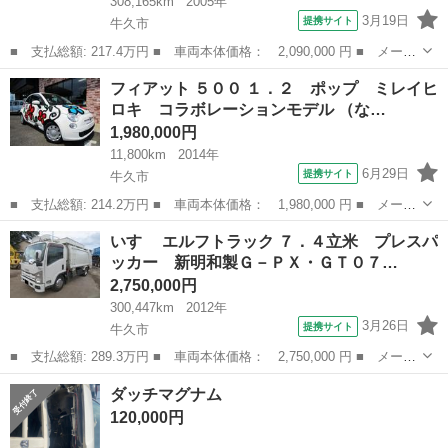
308,165km
2005年
3月19日
提携サイト
牛久市
■ 支払総額: 217.4万円 ■ 車両本体価格： 2,090,000 円 ■ メーカ
ー名： 三菱ふそう ■ 車種名： キャンター ■ グレード名： 新
茨城
牛久市
その他
フィアット ５００ １．２ ポップ ミレイヒ
明和アームロール ツインホイストモデル 積載量２０００ｋｇ・車
ロキ コラボレーションモデル （な…
両寸法４...
1,980,000円
11,800km
2014年
6月29日
提携サイト
牛久市
■ 支払総額: 214.2万円 ■ 車両本体価格： 1,980,000 円 ■ メーカ
ー名： フィアット ■ 車種名： ５００ ■ グレード名： １．
茨城
牛久市
その他
いすゞ エルフトラック ７．４立米 プレスパ
２ ポップ ミレイヒロキ コラボレーションモデル ■ 排気量：
ッカー 新明和製Ｇ－ＰＸ・ＧＴ０７…
1200...
2,750,000円
300,447km
2012年
3月26日
提携サイト
牛久市
■ 支払総額: 289.3万円 ■ 車両本体価格： 2,750,000 円 ■ メーカ
ー名： いすゞ ■ 車種名： エルフトラック ■ グレード名：
茨城
牛久市
その他
ダッチマグナム
７．４立米 プレスパッカー 新明和製Ｇ－ＰＸ・ＧＴ０７４型・連
120,000円
続・掻き出...