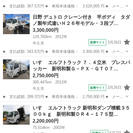
■ 支払総額: 367.5万円 ■ 車両本体価格： 3,520,000 円 ■ メーカ
ー名： 日野 ■ 車種名： ヒノレンジャー ■ グレード名： ４段
茨城
牛久市
その他
日野 デュトロ クレーン付き 平ボディ タダ
ラジコンクレーン 古河ユニック製・ＵＲＵ３４４ＰＲＫＫ・パラフ
ノ製年式違いＨ２６年モデル・３段ブ…
ック仕様...
3,300,000円
129,782km
2012年
3月26日
提携サイト
牛久市
■ 支払総額: 343.6万円 ■ 車両本体価格： 3,300,000 円 ■ メーカ
ー名： 日野 ■ 車種名： デュトロ ■ グレード名： クレーン付
茨城
牛久市
その他
いすゞ エルフトラック ７．４立米 プレスパ
き 平ボディ タダノ製年式違いＨ２６年モデル・３段ブーム・２．
ッカー 新明和製Ｇ－ＰＸ・ＧＴ０７…
９３トン...
2,750,000円
300,447km
2012年
3月26日
提携サイト
牛久市
■ 支払総額: 289.3万円 ■ 車両本体価格： 2,750,000 円 ■ メーカ
ー名： いすゞ ■ 車種名： エルフトラック ■ グレード名：
茨城
牛久市
その他
いすゞ エルフトラック 新明和ダンプ積載３５
７．４立米 プレスパッカー 新明和製Ｇ－ＰＸ・ＧＴ０７４型・連
００ｋｇ 新明和製ＤＲ４－１７Ｓ型…
続・掻き出...
2,200,000円
75,514km
2003年
5月7日