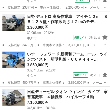
提携サイト
牛久市
■ 支払総額: 238万円 ■ 車両本体価格： 2,200,000 円 ■ メーカー
名： いすゞ ■ 車種名： エルフトラック ■ グレード名： 新明
茨城
牛久市
その他
日野 デュトロ 高所作業車 アイチ１２ｍ Ｓ
和ダンプ積載３５００ｋｇ 新明和製ＤＲ４－１７Ｓ型 有効荷台内
Ｂ１２Ａ型・作業床高さ１２ｍのモデ…
寸３３０－...
3,300,000円
32,096km
2012年
3月26日
提携サイト
牛久市
■ 支払総額: 347.5万円 ■ 車両本体価格： 3,300,000 円 ■ メーカ
ー名： 日野 ■ 車種名： デュトロ ■ グレード名： 高所作業
茨城
牛久市
その他
いすゞ フォワード 新明和アームロール ツイ
車 アイチ１２ｍ ＳＢ１２Ａ型・作業床高さ１２ｍのモデル第二第
ンホイスト 新明和製・ＣＣＡ４４－…
三ブームア...
3,850,000円
382,745km
2012年
3月20日
提携サイト
牛久市
■ 支払総額: 400.7万円 ■ 車両本体価格： 3,850,000 円 ■ メーカ
ー名： いすゞ ■ 車種名： フォワード ■ グレード名： 新明和
茨城
牛久市
その他
日産ディーゼル クオン ウィング タイプ 家
アームロール ツインホイスト 新明和製・ＣＣＡ４４－２１型・積
畜運搬車 ４軸低床 ハイルーフ４軸…
載量３７...
7,150,000円
343,011km
2016年