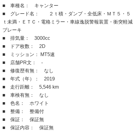
■ 車種名： キャンター
■ グレード名： ２ｔ積・ダンプ・全低床・ＭＴ５・５
ｔ未満・ＥＴＣ・電格ミラー・車線逸脱警報装置・衝突軽減
ブレーキ
■ 排気量： 3000cc
■ ドア枚数： 2D
■ ミッション： MT5速
■ 店舗PR文： -
■ 修復歴有無： なし
■ 年式（年）： 2019
■ 走行距離： 5,546 km
■ 車検有無： なし
■ 色名： ホワイト
■ 整備： 整備付
■ 保証： 保証無
■ 保証内容： 保証無