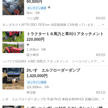
90,000円
オンライン決済
0km
0年
つくば駅
8月4日
ホンダタクトAF79 ODO 7979 km 自賠責保険 2,5年残っています。 現
車確認大歓迎つくば市茨城県
茨城
つくば市
つくば駅
その他
トラクター１８馬力と草刈りアタッチメント
220,000円
1,163km
0年
龍ケ崎市
8月2日
シバウラSD1843 ４WD 18馬力 アタッチメント トーコービックアタ
ッチメント トラクター車体 ウォーターポンプ新品交換 78000円で購
茨城
龍ケ崎市
その他
2tいすゞエルフローダーダンプ
入 ラジエーター中古交換 クーラント交換 キーシリンダー新品交換
1,420,000円
...
オンライン決済
116,000km
0年
神立駅
8月1日
いすゞエルフローダーダンプ2t 平成7年式 車検令和8年9月 距離116000
型式U-NKR66EPN改 ダンプ スライド 現在も使用しているので距離
茨城
かすみがうら市
神立駅
その他
いすゞ