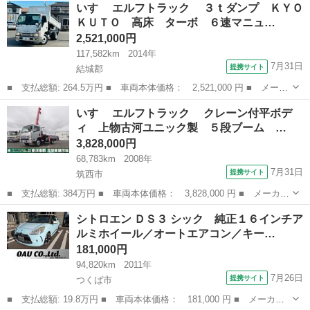
茨城
稲敷郡
土浦駅
その他
FSR
いすゞ エルフトラック ３ｔダンプ ＫＹＯ
録年月：平成24年9月 ●乗車定員：2人 ...
ＫＵＴＯ 高床 ターボ ６速マニュ…
2,521,000円
117,582km
2014年
7月31日
提携サイト
結城郡
■ 支払総額: 264.5万円 ■ 車両本体価格： 2,521,000 円 ■ メーカ
ー名： いすゞ ■ 車種名： エルフトラック ■ グレード名：
茨城
結城郡
その他
いすゞ エルフトラック クレーン付平ボデ
３ｔダンプ ＫＹＯＫＵＴＯ 高床 ターボ ６速マニュアル 左電
ィ 上物古河ユニック製 ５段ブーム …
動格納ミ...
3,828,000円
68,783km
2008年
7月31日
提携サイト
筑西市
■ 支払総額: 384万円 ■ 車両本体価格： 3,828,000 円 ■ メーカー
名： いすゞ ■ 車種名： エルフトラック ■ グレード名： ク
茨城
筑西市
その他
シトロエン ＤＳ３ シック 純正１６インチア
レーン付平ボディ 上物古河ユニック製 ５段ブーム ラジコン付
ルミホイール／オートエアコン／キー…
（無線） フ...
181,000円
94,820km
2011年
7月26日
提携サイト
つくば市
■ 支払総額: 19.8万円 ■ 車両本体価格： 181,000 円 ■ メーカー