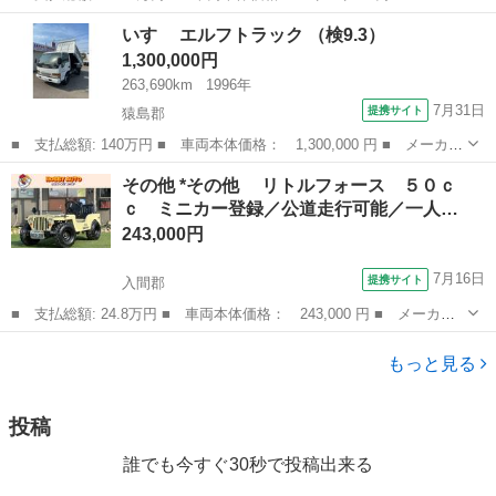
ー名： クライスラー・ジープ ■ 車種名： ジープ・ラングラーア
茨城
水戸市
その他
いすゞ エルフトラック （検9.3）
ンリミテッド ■ グレード名： サハラ ワンオーナー 衝突軽減
1,300,000円
Ｂ ＡＣＣ...
263,690km
1996年
7月31日
提携サイト
猿島郡
■ 支払総額: 140万円 ■ 車両本体価格： 1,300,000 円 ■ メーカー
名： いすゞ ■ 車種名： エルフトラック ■ グレード名： ■
茨城
猿島郡
その他
その他 *その他 リトルフォース ５０ｃ
排気量： 4600cc ■ ドア枚数： 2D ■ ミッション： MT6...
ｃ ミニカー登録／公道走行可能／一人…
243,000円
7月16日
提携サイト
入間郡
■ 支払総額: 24.8万円 ■ 車両本体価格： 243,000 円 ■ メーカー
名： その他 ■ 車種名： *その他 ■ グレード名： リトルフォ
埼玉
入間郡
その他
ース ５０ｃｃ ミニカー登録／公道走行可能／一人乗り／普通免許
もっと見る
運転ＯＫ／...
投稿
誰でも今すぐ30秒で投稿出来る