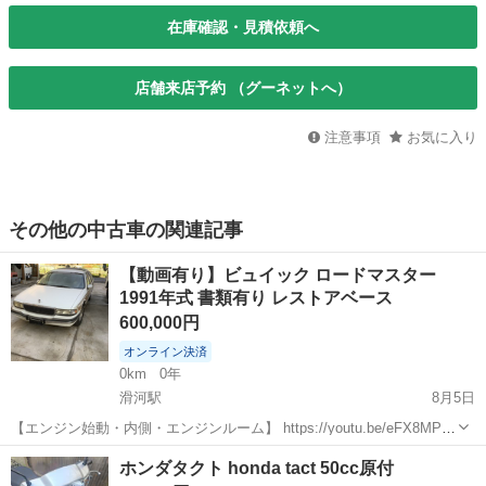
在庫確認・見積依頼へ
店舗来店予約 （グーネットへ）
注意事項
お気に入り
その他の中古車の関連記事
【動画有り】ビュイック ロードマスター
1991年式 書類有り レストアベース
600,000円
オンライン決済
0km
0年
滑河駅
8月5日
【エンジン始動・内側・エンジンルーム】 https://youtu.be/eFX8MP_-
P7U?si=X99klP0zYoqYdTOI 【外装動画】
茨城
稲敷市
滑河駅
その他
エンジン
ホンダタクト honda tact 50cc原付
https://youtu.be/TIBHUQ29UNY?si=FR5t...