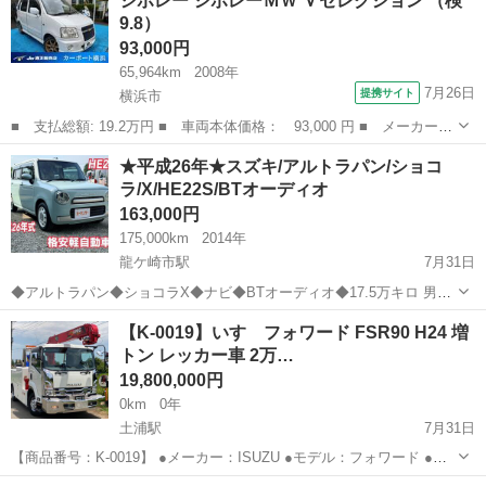
シボレー シボレーＭＷ Ｖセレクション （検
伸びます 見落としあるかもしれませんが現車優先でお願いしま...
9.8）
93,000円
65,964km
2008年
7月26日
提携サイト
横浜市
■ 支払総額: 19.2万円 ■ 車両本体価格： 93,000 円 ■ メーカー
名： シボレー ■ 車種名： シボレーＭＷ ■ グレード名： Ｖセ
神奈川
横浜市
その他
★平成26年★スズキ/アルトラパン/ショコ
レクション ■ 排気量： 1300cc ■ ドア枚数： 5D ■ ミッショ
ラ/X/HE22S/BTオーディオ
ン...
163,000円
175,000km
2014年
龍ケ崎市駅
7月31日
◆アルトラパン◆ショコラX◆ナビ◆BTオーディオ◆17.5万キロ 男女
問わず大人気♪ HE22S スズキ アルトラパン ショコラ X ！！
茨城
稲敷郡
龍ケ崎市駅
その他
【K-0019】いすゞフォワード FSR90 H24 増
小回りのきくかわいい一台です✨ たくさんのお問い合わせお待ちして
トン レッカー車 2万…
お...
19,800,000円
0km
0年
土浦駅
7月31日
【商品番号：K-0019】 ●メーカー：ISUZU ●モデル：フォワード ●型
式：SKG-FSR90 ●走行距離：24,063km ●最大積載量：500kg ●初度登