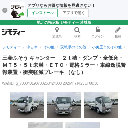
アプリならお得な情報を見逃さない！
インストール
アプリで開く
地元の掲示板 ジモティー 茨城版
茨城県
検索
ログイン
投稿
ジモティー
中古車
その他
茨城県のその他
小美玉市のその他
三菱ふそう キャンター ２ｔ積・ダンプ・全低床・
ＭＴ５・５ｔ未満・ＥＴＣ・電格ミラー・車線逸脱警
報装置・衝突軽減ブレーキ （なし）
投稿ID: g_700040198730260424003
2026年7月23日 08:30