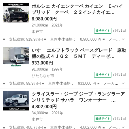
名： シトロエン ■ 車種名： ＤＳ３ ■ グレード名： シック
茨城
つくば市
その他
ポルシェ カイエンクーペ カイエン Ｅ‐ハイ
純正１６インチアルミホイール／オートエアコン／キーレス／ ■ 排
ブリッド クーペ ２２インチカイエ…
気量： 1...
8,980,000円
24,000km
2021年
7月31日
提携サイト
水戸市
■ 支払総額: 919.9万円 ■ 車両本体価格： 8,980,000 円 ■ メーカ
ー名： ポルシェ ■ 車種名： カイエンクーペ ■ グレード名：
茨城
水戸市
その他
いすゞ エルフトラック ベースグレード 原動
カイエン Ｅ‐ハイブリッド クーペ ２２インチカイエンスポーツク
機の型式４ＪＧ２ ５ＭＴ ディーゼ…
ラシッ...
933,000円
91,000km
1997年
7月31日
提携サイト
ひたちなか市
■ 支払総額: 99.9万円 ■ 車両本体価格： 933,000 円 ■ メーカー
名： いすゞ ■ 車種名： エルフトラック ■ グレード名： ベー
茨城
ひたちなか市
その他
クライスラー・ジープ ジープ・ラングラーア
スグレード 原動機の型式４ＪＧ２ ５ＭＴ ディーゼル リアダブ
ンリミテッド サハラ ワンオーナー …
ルタイヤ 荷...
4,802,000円
34,000km
2021年
7月31日
提携サイト
水戸市
■ 支払総額: 488.7万円 ■ 車両本体価格： 4,802,000 円 ■ メーカ