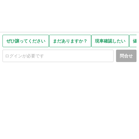
ぜひ譲ってください
まだありますか？
現車確認したい
値
問合せ
初めての方へ
利用規約
プライバシーポリシー
プライバシー・ステートメント
健全化に資する運用方針
お問い合わせ
運営会社
サイトマップ
ご利用ガイド
フリーワードで探す