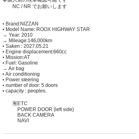
　　NC / NR でお願いします

• Brand:NIZZAN 

• Model Name: ROOX HIGHWAY STAR

→ Year: 2010

→ Mileage:146,000km

• Saken : 2027.05.21

• Engine displacement:660cc

• Mission:AT

• Fuel: Gasoline

→ Air bag

• Air conditioning

• Power steering

• number of door: 5 doors

• capacity : peoples.

　　🈶ETC

            POWER DOOR (left side)

            BACK CAMERA

            NAVI