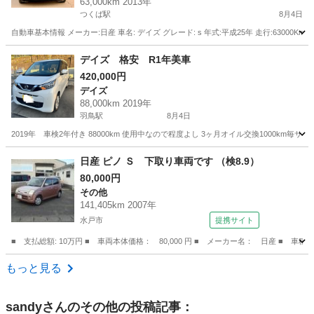
63,000km 2013年
つくば駅
8月4日
自動車基本情報 メーカー:日産 車名: デイズ グレード: s 年式:平成25年 走行:63000Km
茨城
つくば市
つくば駅
デイズ
自動車
デイズ 格安 R1年美車
420,000円
デイズ
88,000km 2019年
羽鳥駅
8月4日
2019年 車検2年付き 88000km 使用中なので程度よし 3ヶ月オイル交換1000km
茨城
石岡市
羽鳥駅
デイズ
日産 ピノ Ｓ 下取り車両です （検8.9）
80,000円
その他
141,405km 2007年
水戸市
提携サイト
■ 支払総額: 10万円 ■ 車両本体価格： 80,000 円 ■ メーカー名： 日産 ■ 車種
茨城
水戸市
その他
もっと見る
sandy
さんのその他の投稿記事：