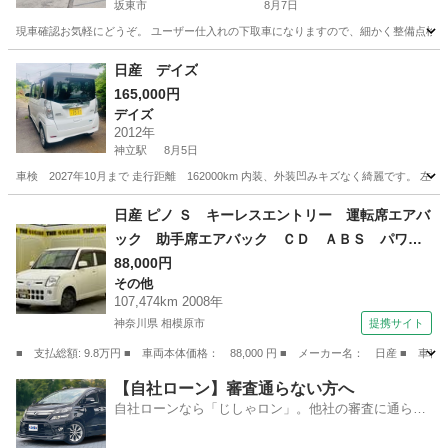
坂東市
8月7日
現車確認お気軽にどうぞ。 ユーザー仕入れの下取車になりますので、細かく整備点検等して
茨城
坂東市
スカイライン
ミッション
日産 デイズ
165,000円
デイズ
2012年
神立駅
8月5日
車検 2027年10月まで 走行距離 162000km 内装、外装凹みキズなく綺麗です。
茨城
かすみがうら市
神立駅
デイズ
走行距離
日産 ピノ Ｓ キーレスエントリー 運転席エアバ
ック 助手席エアバック ＣＤ ＡＢＳ パワー
ステアリング （検9.9）
88,000円
その他
107,474km 2008年
神奈川県 相模原市
提携サイト
■ 支払総額: 9.8万円 ■ 車両本体価格： 88,000 円 ■ メーカー名： 日産
神奈川
相模原市
その他
【自社ローン】審査通らない方へ
自社ローンなら「じしゃロン」。他社の審査に通らな
かった方も