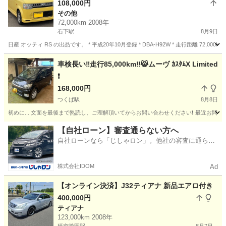
108,000円
その他
72,000km 2008年
石下駅
8月9日
日産 オッティ RS の出品です。 * 平成20年10月登録 * DBA-H92W * 走行距離 72,000
茨城
常総市
石下駅
その他
車検長い‼️走行85,000km‼️😹ムーヴ ｶｽﾀﾑX Limited
❗️
168,000円
つくば駅
8月8日
初めに... 文面を最後まで熟読し、ご理解頂いてからお問い合わせください❗️ 最近お問
茨城
つくば市
つくば駅
日産
車両
【自社ローン】審査通らない方へ
自社ローンなら「じしゃロン」。他社の審査に通らな
かった方も
株式会社IDOM
Ad
【オンライン決済】J32ティアナ 新品エアロ付き
400,000円
ティアナ
123,000km 2008年