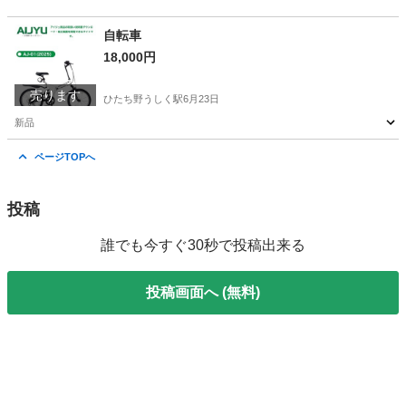
自転車
18,000円
売ります
ひたち野うしく駅
6月23日
新品
茨城
稲敷郡
ひたち野うしく駅
その他
ページTOPへ
投稿
誰でも今すぐ30秒で投稿出来る
投稿画面へ (無料)