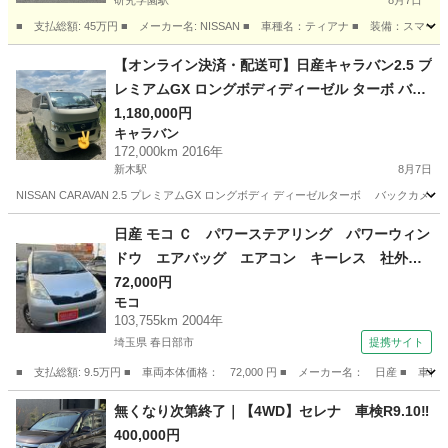
研究学園駅
8月7日
■ 支払総額: 45万円 ■ メーカー名: NISSAN ■ 車種名：ティアナ ■ 装備：スマート
茨城
つくば市
研究学園駅
ティアナ
【オンライン決済・配送可】日産キャラバン2.5 プ
レミアムGX ロングボディディーゼル ターボ バッ
クカメラ
1,180,000円
キャラバン
172,000km 2016年
新木駅
8月7日
NISSAN CARAVAN 2.5 プレミアムGX ロングボディ ディーゼルターボ バックカメラ❗️
茨城
取手市
新木駅
キャラバン
100万
日産 モコ Ｃ パワーステアリング パワーウィン
ドウ エアバッグ エアコン キーレス 社外ナ
ビ ＣＤ ＤＶＤ ＥＴＣ 社外ＡＷ （検9.12）
72,000円
モコ
103,755km 2004年
埼玉県 春日部市
提携サイト
■ 支払総額: 9.5万円 ■ 車両本体価格： 72,000 円 ■ メーカー名： 日産
埼玉
春日部市
モコ
無くなり次第終了｜【4WD】セレナ 車検R9.10‼️
400,000円