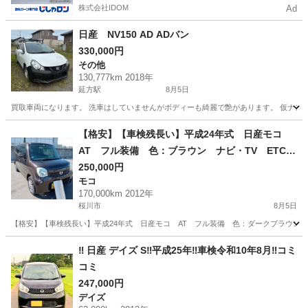
株式会社IDOM
Ad
日産 NV150 AD ADバン
330,000円
その他
130,777km 2018年
延方駅
8月5日
買取車両になります。 洗車はしていませんがボディーも綺麗で艶があります。 仮ナンバ
茨城
潮来市
延方駅
その他
【格安】【車検残長い】平成24年式 日産モコ
AT フル装備 色：ブラウン ナビ・TV ETC
社外アルミ レーダー探知機 車検：令和9年12
250,000円
モコ
月 絶好調！
170,000km 2012年
桜川市
8月5日
【格安】【車検残長い】平成24年式 日産モコ AT フル装備 色：ダークブラウン ナ
茨城
桜川市
モコ
‼️ 日産 デイズ S‼️平成25年‼️車検令和10年8月‼️コミ
コミ
247,000円
デイズ