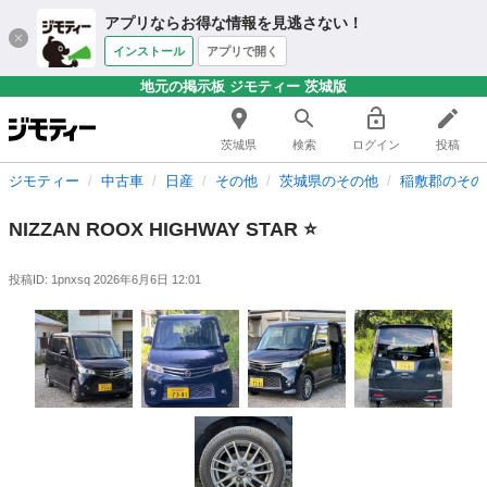
アプリならお得な情報を見逃さない！
インストール
アプリで開く
地元の掲示板 ジモティー 茨城版
茨城県
検索
ログイン
投稿
ジモティー
中古車
日産
その他
茨城県のその他
稲敷郡のその
NIZZAN ROOX HIGHWAY STAR ⭐️
投稿ID: 1pnxsq
2026年6月6日 12:01