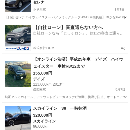
セレナ
小見川駅
8月7日
【日産 セレナ ハイウェイスター パノラミックルーフ 4WD 車検長期】 希少な4WD
茨城
神栖市
小見川駅
セレナ
パノラミックルーフ
【自社ローン】審査通らない方へ
自社ローンなら「じしゃロン」。他社の審査に通らな
かった方も
株式会社IDOM
Ad
【オンライン決済】平成25年車 デイズ ハイウ
ェイスター 車検R8/12まで
155,000円
デイズ
123,000km 2013年
偕楽園駅
8月7日
純正アルミホイール、アラウンドビューカメラナビ連動、横滑り防止、オートエアコン、オー
茨城
水戸市
偕楽園駅
デイズ
スカイライン 36 一時抹消
320,000円
スカイライン
96,000km