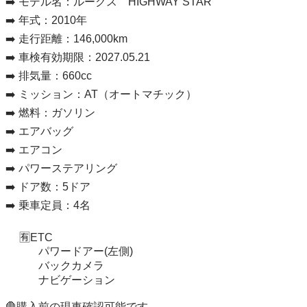
➡️ モデル名：ルークス　HIGHWAY STAR

➡️ 年式：2010年

➡️ 走行距離：146,000km

➡️ 車検有効期限：2027.05.21

➡️ 排気量：660cc

➡️ ミッション：AT（オートマチック）

➡️ 燃料：ガソリン

➡️ エアバッグ

➡️ エアコン

➡️ パワーステアリング

➡️ ドア数：5ドア

➡️ 乗車定員：4名

     🈶ETC 

　　　パワードアー(左側)

　　　バックカメラ

　　　ナビゲーション

🛑購入前の現車確認可能です
