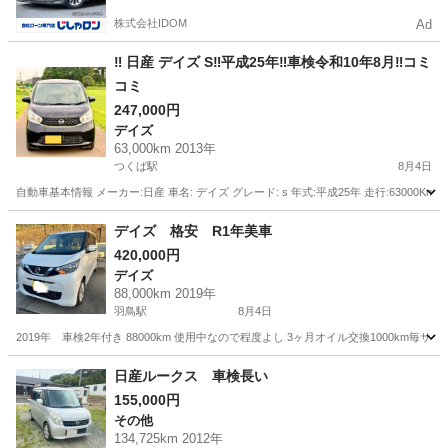
株式会社IDOM
Ad
‼️ 日産 デイズ S‼️平成25年‼️車検令和10年8月‼️コミ
コミ
247,000円
デイズ
63,000km 2013年
つくば駅
8月4日
自動車基本情報 メーカー:日産 車名: デイズ グレード: s 年式:平成25年 走行:63000Km
茨城
つくば市
つくば駅
デイズ
自動車
デイズ 格安 R1年美車
420,000円
デイズ
88,000km 2019年
羽鳥駅
8月4日
2019年 車検2年付き 88000km 使用中なので程度よし 3ヶ月オイル交換1000km
茨城
石岡市
羽鳥駅
デイズ
日産ルークス 車検長い
155,000円
その他
134,725km 2012年