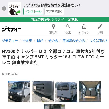
アプリならお得な情報を見逃さない！
インストール
アプリで開く
地元の掲示板 ジモティー 茨城版
茨城県
検索
ログイン
投稿
ジモティー
中古車
日産
その他
茨城県のその他
つくば市のそ
NV100クリッパー ＤＸ 全部コミコミ 車検丸2年付き
車中泊 キャンプ 5MT リッター18キロ PW ETC キー
レス 無事故実走行
投稿ID: 1p4ufi