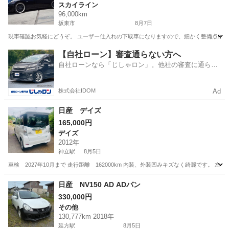
スカイライン
96,000km
坂東市
8月7日
現車確認お気軽にどうぞ。 ユーザー仕入れの下取車になりますので、細かく整備点検等して
茨城
坂東市
スカイライン
ミッション
【自社ローン】審査通らない方へ
自社ローンなら「じしゃロン」。他社の審査に通らな
かった方も
株式会社IDOM
Ad
日産 デイズ
165,000円
デイズ
2012年
神立駅
8月5日
車検 2027年10月まで 走行距離 162000km 内装、外装凹みキズなく綺麗です。
茨城
かすみがうら市
神立駅
デイズ
走行距離
日産 NV150 AD ADバン
330,000円
その他
130,777km 2018年
延方駅
8月5日