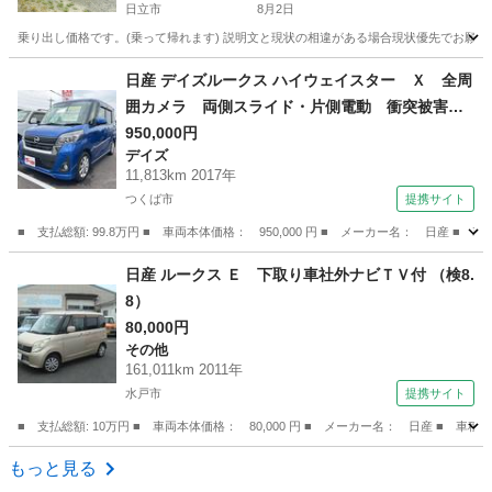
日立市
8月2日
乗り出し価格です。(乗って帰れます) 説明文と現状の相違がある場合現状優先でお願いし
茨城
日立市
その他
日産 デイズルークス ハイウェイスター Ｘ 全周
囲カメラ 両側スライド・片側電動 衝突被害軽
減システム オートマチックハイビーム オート
950,000円
デイズ
ライト ＬＥＤヘッドランプ スマートキー ア
11,813km 2017年
イドリングストップ 電動格納ミラー シートヒ
つくば市
提携サイト
ーター ベンチシート （検10.3）
■ 支払総額: 99.8万円 ■ 車両本体価格： 950,000 円 ■ メーカー名： 日
茨城
つくば市
デイズ
日産 ルークス Ｅ 下取り車社外ナビＴＶ付 （検8.
8）
80,000円
その他
161,011km 2011年
水戸市
提携サイト
■ 支払総額: 10万円 ■ 車両本体価格： 80,000 円 ■ メーカー名： 日産 ■ 車
茨城
水戸市
その他
もっと見る