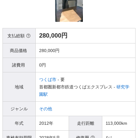
280,000円
支払総額
商品価格
280,000円
諸費用
0円
つくば市
- 要
地域
首都圏新都市鉄道つくばエクスプレス -
研究学
園駅
ジャンル
その他
年式
2012年
走行距離
113,000km
車検有効期限
2028年5月
修復歴
なし