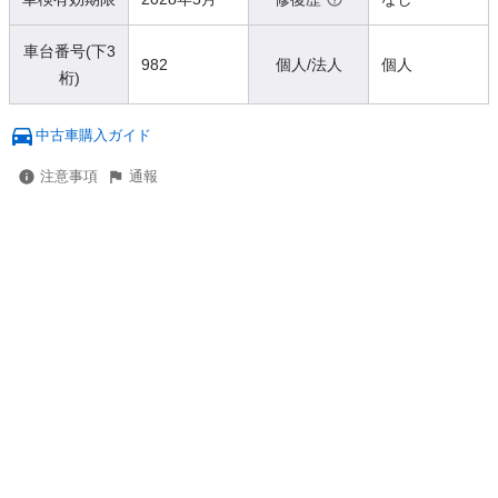
車台番号(下3
982
個人/法人
個人
桁)
中古車購入ガイド
注意事項
通報