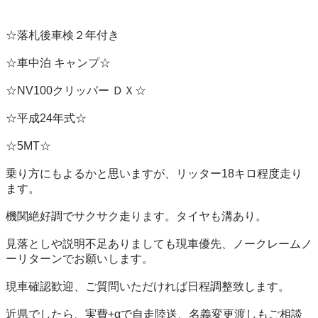
☆落札後車検２年付き

☆車中泊 キャンプ☆

☆NV100クリッパー ＤＸ☆

☆平成24年式☆

☆5MT☆

乗り方にもよるかと思いますが、リッター18キロ程度走り
ます。

機関絶好調でサクサク走ります。タイヤも溝あり。

見落としや説明不足ありましても現車優先、ノークレームノ
ーリターンでお願いします。

現車確認歓迎、ご質問いただければ日程調整致します。

近県でしたら、実費+αで自走陸送、名義変更渡しもご相談