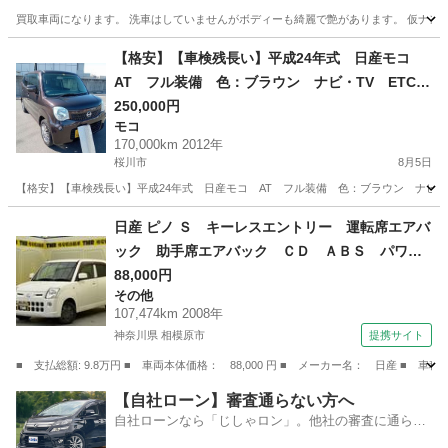
買取車両になります。 洗車はしていませんがボディーも綺麗で艶があります。 仮ナンバ
茨城
潮来市
延方駅
その他
【格安】【車検残長い】平成24年式 日産モコ
AT フル装備 色：ブラウン ナビ・TV ETC
社外アルミ レーダー探知機 車検：令和9年12
250,000円
モコ
月 絶好調！
170,000km 2012年
桜川市
8月5日
【格安】【車検残長い】平成24年式 日産モコ AT フル装備 色：ブラウン ナビ・Т
茨城
桜川市
モコ
日産 ピノ Ｓ キーレスエントリー 運転席エアバ
ック 助手席エアバック ＣＤ ＡＢＳ パワー
ステアリング （検9.9）
88,000円
その他
107,474km 2008年
神奈川県 相模原市
提携サイト
■ 支払総額: 9.8万円 ■ 車両本体価格： 88,000 円 ■ メーカー名： 日産
神奈川
相模原市
その他
【自社ローン】審査通らない方へ
自社ローンなら「じしゃロン」。他社の審査に通らな
かった方も