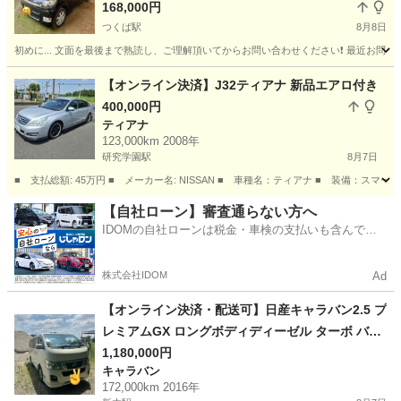
168,000円
つくば駅
8月8日
初めに... 文面を最後まで熟読し、ご理解頂いてからお問い合わせください❗️ 最近お問
茨城
つくば市
つくば駅
日産
車両
【オンライン決済】J32ティアナ 新品エアロ付き
400,000円
ティアナ
123,000km 2008年
研究学園駅
8月7日
■ 支払総額: 45万円 ■ メーカー名: NISSAN ■ 車種名：ティアナ ■ 装備：スマート
茨城
つくば市
研究学園駅
ティアナ
【自社ローン】審査通らない方へ
IDOMの自社ローンは税金・車検の支払いも含んでい
るので毎月の支払額は一定
株式会社IDOM
Ad
【オンライン決済・配送可】日産キャラバン2.5 プ
レミアムGX ロングボディディーゼル ターボ バッ
クカメラ
1,180,000円
キャラバン
172,000km 2016年