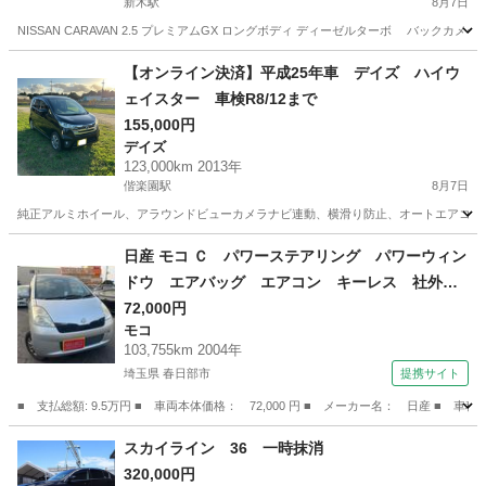
新木駅
8月7日
NISSAN CARAVAN 2.5 プレミアムGX ロングボディ ディーゼルターボ バックカメラ❗️
茨城
取手市
新木駅
キャラバン
100万
【オンライン決済】平成25年車 デイズ ハイウ
ェイスター 車検R8/12まで
155,000円
デイズ
123,000km 2013年
偕楽園駅
8月7日
純正アルミホイール、アラウンドビューカメラナビ連動、横滑り防止、オートエアコン、オー
茨城
水戸市
偕楽園駅
デイズ
日産 モコ Ｃ パワーステアリング パワーウィン
ドウ エアバッグ エアコン キーレス 社外ナ
ビ ＣＤ ＤＶＤ ＥＴＣ 社外ＡＷ （検9.12）
72,000円
モコ
103,755km 2004年
埼玉県 春日部市
提携サイト
■ 支払総額: 9.5万円 ■ 車両本体価格： 72,000 円 ■ メーカー名： 日産
埼玉
春日部市
モコ
スカイライン 36 一時抹消
320,000円