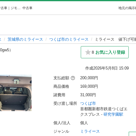
ミライース値下げ可能 (和泉) 研究学園のミライースの中古車｜ジモティー
中古車
地元の掲示
ス
茨城県のミライース
つくば市のミライース
ミライース 値下げ可
p0gw5）
8
お気に入り登録
作成
2026年5月8日 15:09
支払総額
200,000円
商品価格
169,000円
諸費用
31,000円
受け渡し場所
つくば市
首都圏新都市鉄道つくばエ
クスプレス - 
研究学園駅
個人/法人
個人
ジャンル
ミライース