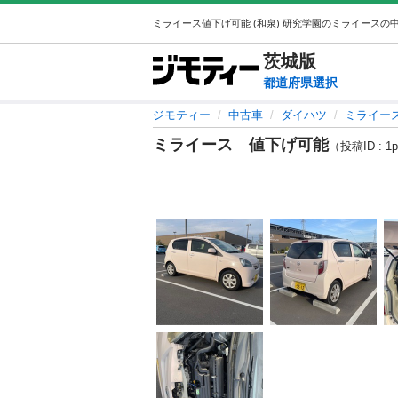
茨城
版
都道府県選択
ジモティー
中古車
ダイハツ
ミライー
ミライース 値下げ可能
（投稿ID : 1