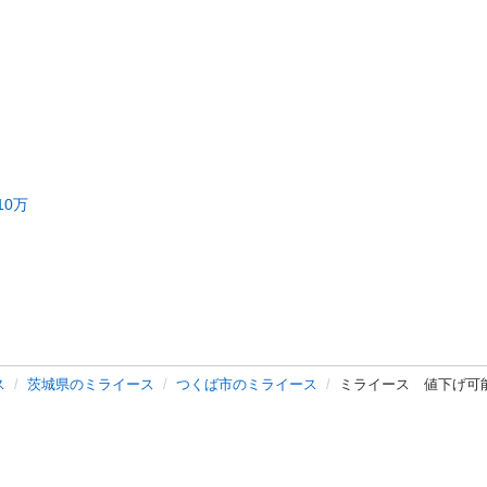
10万
ス
茨城県のミライース
つくば市のミライース
ミライース 値下げ可