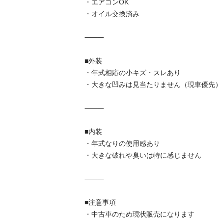
・エアコンOK

・オイル交換済み

⸻

■外装

・年式相応の小キズ・スレあり

・大きな凹みは見当たりません（現車優先）
⸻

■内装

・年式なりの使用感あり

・大きな破れや臭いは特に感じません

⸻

■注意事項

・中古車のため現状販売になります
