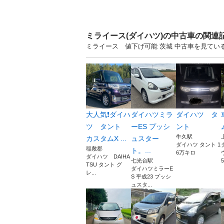
ミライース(ダイハツ)の中古車の関連
ミライース 値下げ可能 茨城 中古車を見てい
大人気❗ダイハ
ダイハツミラ
ダイハツ タ
ツ タント
ーES プッシ
ント
牛久駅
カスタムX ...
ュスター
ダイハツ タント 1
稲敷郡
ト。...
6万キロ
ダイハツ DAIHA
七光台駅
5
TSU タント グ
ダイハツミラーE
レ...
S 平成23 プッシ
ュスタ...