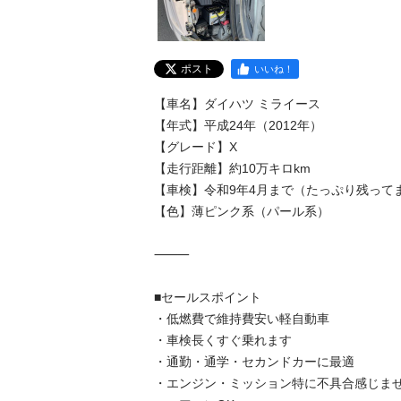
ポスト
いいね！
【車名】ダイハツ ミライース

【年式】平成24年（2012年）

【グレード】X

【走行距離】約10万キロkm

【車検】令和9年4月まで（たっぷり残ってま
【色】薄ピンク系（パール系）

⸻

■セールスポイント

・低燃費で維持費安い軽自動車

・車検長くすぐ乗れます

・通勤・通学・セカンドカーに最適

・エンジン・ミッション特に不具合感じませ