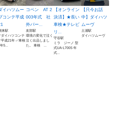
ダイハツムー
コペン AT 2
【オンライン
【只今お話
ブコンテ平成
003年式 社
決済】★長い
中】ダイハツ
21
外パー...
車検★テレビ
ムーヴ
潮来駅
友部駅
土浦駅
リ...
✅ダイハツコンテ
環境の変化で泣く
ダイハツムーヴ
守谷駅
✅平成21年 ✅車検
泣く出品しまし
ミラ ジーノ 型
年5...
た。 車検 ...
式UA-L700S 年
式...