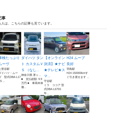
記事
る人は、こちらの記事も見ています。
車検たっぷり
ダイハツ タン
【オンライン
H24 ムーブ
ムーヴ
ト カスタムＶ
決済】★ナビ
良好
上菅谷駅
羽鳥駅
Ｓ （なし...
★テレビ★ス
ダイハツ・ムー
H24 150000kmす
神奈川県 茅ヶ...
マ...
ヴ 型式DBA-L17
ぐ引き渡せます ...
■ 支払総額: 9.9
S ...
守谷駅
万円 ■ 車両本体
ミラ ココア 型
価...
式DBA-L675S
年...