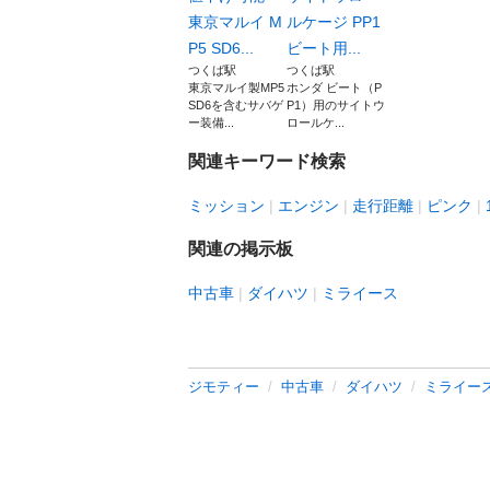
東京マルイ M
ルケージ PP1
P5 SD6...
ビート用...
つくば駅
つくば駅
東京マルイ製MP5
ホンダ ビート（P
SD6を含むサバゲ
P1）用のサイトウ
ー装備...
ロールケ...
関連キーワード検索
ミッション
エンジン
走行距離
ピンク
関連の掲示板
中古車
ダイハツ
ミライース
ジモティー
中古車
ダイハツ
ミライー