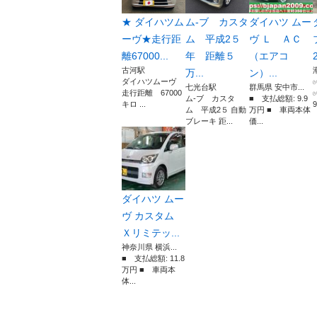
★ ダイハツム
ム-ブ カスタ
ダイハツ ムー
ーヴ★走行距
ム 平成2５
ヴ Ｌ ＡＣ
離67000...
年 距離５
（エアコ
古河駅
万...
ン）...
ダイハツムーヴ
七光台駅
群馬県 安中市...
走行距離 67000
ム-ブ カスタ
■ 支払総額: 9.9
キロ ...
9
ム 平成2５ 自動
万円 ■ 車両本体
ブレーキ 距...
価...
ダイハツ ムー
ヴ カスタム
Ｘリミテッ...
神奈川県 横浜...
■ 支払総額: 11.8
万円 ■ 車両本
体...