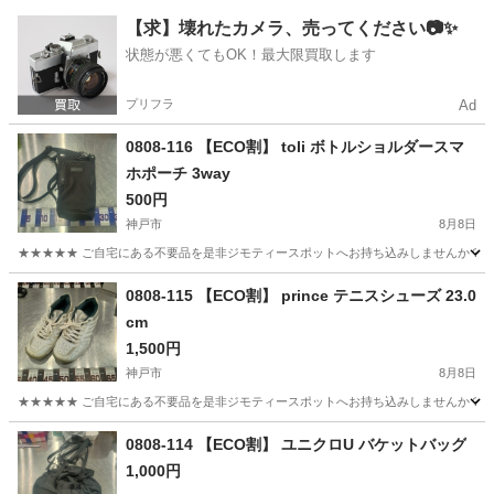
兵庫
神戸市
靴
スポット
【求】壊れたカメラ、売ってください📷✨
状態が悪くてもOK！最大限買取します
プリフラ
Ad
0808-116 【ECO割】 toli ボトルショルダースマ
ホポーチ 3way
500円
神戸市
8月8日
★★★★★ ご自宅にある不要品を是非ジモティースポットへお持ち込みしませんか？ 家
兵庫
神戸市
バッグ
スポット
0808-115 【ECO割】 prince テニスシューズ 23.0
cm
1,500円
神戸市
8月8日
★★★★★ ご自宅にある不要品を是非ジモティースポットへお持ち込みしませんか？ 家
兵庫
神戸市
靴
テニスシューズ
0808-114 【ECO割】 ユニクロU バケットバッグ
1,000円