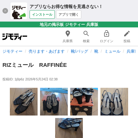
アプリならお得な情報を見逃さない！
インストール
アプリで開く
地元の掲示板 ジモティー 兵庫版
兵庫県
検索
ログイン
投稿
ジモティー
売ります・あげます
靴/バッグ
靴
ミュール
兵庫
RIZミュール RAFFINÉE
投稿ID: 1j0p6z
2026年5月24日 02:38