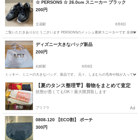
☆ PERSONS ☆ 26.0cm スニーカー ブラック
200円
立花駅
8月8日
ご覧いただきありがとうございます PERSONSのメッシュ素材スニーカーです 全体的
兵庫
尼崎市
立花駅
靴
ディズニー大きなバッグ新品
200円
社町駅
8月8日
ミッキー、ミニーの大きなバッグ、新品です。 元々、しまむらの毛布や枕が入っていた物です
兵庫
加東市
社町駅
バッグ
新品
【夏のタンス整理👘】着物をまとめて査定
状態が悪くてもOK！最大限買取します
プリフラ
Ad
0808-120 【ECO割】 ポーチ
300円