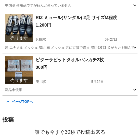
中国語 使用品ですが殆んど使っていません
兵庫
神戸市
家具
翻訳機
RIZ ミュール(サンダル) 2足 サイズM程度
1,200円
売ります
兵庫駅
6月27日
黒 エナメル メッシュ 濃紺 布 メッシュ 共に百貨で購入 濃紺5枚目 犬がカカト噛ん
兵庫
神戸市
兵庫駅
靴
キズ
ピターラビットタオルハンカチ2枚
300円
売ります
湊川駅
5月24日
新品未使用
兵庫
神戸市
湊川駅
生活雑貨
新品
ページTOPへ
投稿
誰でも今すぐ30秒で投稿出来る