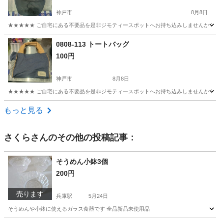
神戸市
8月8日
★★★★★ ご自宅にある不要品を是非ジモティースポットへお持ち込みしませんか？ 家
兵庫
神戸市
バッグ
バケット
0808-113 トートバッグ
100円
神戸市
8月8日
★★★★★ ご自宅にある不要品を是非ジモティースポットへお持ち込みしませんか？ 家
兵庫
神戸市
バッグ
スポット
もっと見る
さくら
さんのその他の投稿記事：
そうめん小鉢3個
200円
売ります
兵庫駅
5月24日
そうめんや小鉢に使えるガラス食器です 全品新品未使用品