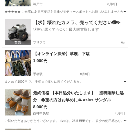
神戸市
8月8日
★★★★★ ご自宅にある不要品を是非ジモティースポットへお持ち込みしませんか？ 家
兵庫
神戸市
バッグ
スポット
【求】壊れたカメラ、売ってください📷✨
状態が悪くてもOK！最大限買取します
プリフラ
Ad
【オンライン決済】草履、下駄
1,000円
手柄駅
8月8日
まとめて1000円で。 手柄まで取りに来てくださる方。
兵庫
姫路市
手柄駅
靴
最終価格 【本日処分いたします】 投稿削除し処
分 希望の方はお早めに🙏 aslcs サンダル
8,000円
西神中央駅
8月8日
ご覧いただきありがとうございます。 sizeは、23.5 EEEです。 多少の使用感あ
兵庫
神戸市
西神中央駅
靴
価格