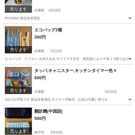
売ります
兵庫駅
5月18日
PICASSO 新品未使用品
兵庫
神戸市
兵庫駅
食器
新品
エコバッグ2種
300円
売ります
兵庫駅
7月12日
エコバッグ ナイロン 水色大きめ サイドマチ付き 黄色底にもマチ有り 1個ではどちら
兵庫
神戸市
兵庫駅
バッグ
エコバッグ
タッパ,キャニスター,キッチンタイマー色々
600円
売ります
兵庫駅
5月24日
4点のお手段です 新品未使用品 タイマー手動式 お魚の可愛い形です
兵庫
神戸市
兵庫駅
生活雑貨
用品
翻訳機(中国語)
500円
売ります
神戸市
5月24日