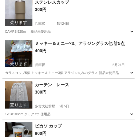
ステンレスカップ
300円
売ります
兵庫駅
5月24日
CAMPS 520ml 新品未使用品
兵庫
神戸市
兵庫駅
食器
ステンレス
ミッキー＆ミニー×3、アラジングラス他 計5点
400円
売ります
兵庫駅
5月24日
ガラスコップ5個 ミッキー＆ミニー3個 アラジン丸みのグラス 新品未使用品
兵庫
神戸市
兵庫駅
食器
グラス
カーテン レース
300円
売ります
多賀大社前駅
6月5日
128✕108cm タック7つ 使用品
兵庫
神戸市
多賀大社前駅
カーテン、ブラインド
ピカソ カップ
800円