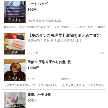
兵庫
神戸市
兵庫駅
食器
そうめん
トートバッグ
300円
売ります
滋賀県 多賀大社前駅
5月18日
横30cm21〜持ち手迄の長さで26cm マチ12cm 中ポケット2 天面ファスナー 両サ
滋賀
犬上郡
多賀大社前駅
バッグ
【夏のタンス整理👘】着物をまとめて査定
状態が悪くてもOK！最大限買取します
プリフラ
Ad
天然木 手彫り手作りお盆3枚
1,000円
売ります
神戸市
5月24日
天然木で手彫りで作られています お盆やトレーとしても使えます 葉っぱのは未使用 2枚
兵庫
神戸市
食器
お盆
化粧ポーチ 2個
300円