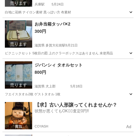
売ります
兵庫駅
5月24日
白地に花柄 ナイロン素材 黒っぽい方 布素材
兵庫
神戸市
兵庫駅
バッグ
花柄
お弁当箱タッパ✕2
300円
売ります
滋賀県 多賀大社前駅
6月21日
ピクニックセット 5枚目の図 上のクラーボックスはありません 未使用品
滋賀
犬上郡
多賀大社前駅
食器
ジパンシィ タオルセット
800円
売ります
滋賀県 犬上郡
5月18日
フエイスタオル2枚 ゲストタオル 1枚
滋賀
犬上郡
生活雑貨
タオル
【求】古い人形譲ってくれませんか？
状態が悪くてもOK🙆‍♀️査定0円‼️
COYASH
Ad