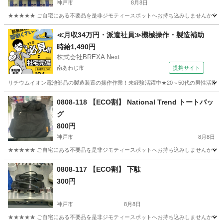
神戸市
8月8日
★★★★★ ご自宅にある不要品を是非ジモティースポットへお持ち込みしませんか？ 家
兵庫
神戸市
バッグ
スポット
≪月収34万円・派遣社員≫機械操作・製造補助
時給1,490円
株式会社BREXA Next
南あわじ市
提携サイト
リチウムイオン電池部品の製造装置の操作作業！未経験活躍中★20～50代の男性活躍中
兵庫
南あわじ市
その他
0808-118 【ECO割】 National Trend トートバッ
グ
800円
神戸市
8月8日
★★★★★ ご自宅にある不要品を是非ジモティースポットへお持ち込みしませんか？ 家
兵庫
神戸市
バッグ
スポット
0808-117 【ECO割】 下駄
300円
神戸市
8月8日
★★★★★ ご自宅にある不要品を是非ジモティースポットへお持ち込みしませんか？ 家