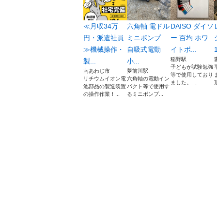
≪月収34万
六角軸 電ドル
DAISO ダイソ
円・派遣社員
ミニポンプ
ー 百均 ホワ
≫機械操作・
自吸式電動
イトボ...
稲野駅
製...
小...
子どもが試験勉強
南あわじ市
夢前川駅
等で使用しており
リチウムイオン電
六角軸の電動イン
ました。 ...
池部品の製造装置
パクト等で使用す
の操作作業！...
るミニポンプ...