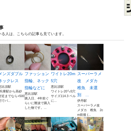
事
ている人は、こちらの記事も見ています。
メンズダブル
ファッション
ワイトレ20m
スーパーラメ
ネックレス
指輪、ネック
5穴
改 メダカ
恵比須駅
恵比須駅
指輪などに
稚魚 未選
(兵庫駅から高砂
ワイトレ20㍉5穴
恵比須駅
別 ...
付近までなら+500
サイズ114.3 ベル
購入日、4年前ぐ
円でバ...
に...
伊丹駅
らいに難波で購入
スーパーラメ改
した物です。...
メダカ 稚魚 2c
m前後 (...