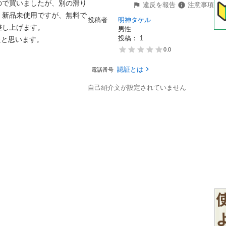
ので買いましたが、別の滑り
違反を報告
注意事項
。新品未使用ですが、無料で
投稿者
明神タケル
し上げます。

男性
投稿： 
1
たと思います。
0.0
認証とは
電話番号
自己紹介文が設定されていません