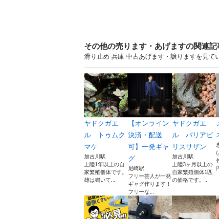
その他の売ります・あげますの関連記
滑り止め 兵庫 中古あげます・譲りますを見
ヤドクガエ
【オンライン
ヤドクガエ
ル トゥムク
決済・配送
ル バリアビ
マケ
可】一発ギャ
リスサザン
加古川駅
加古川駅
グ
上陸1年以上の自
上陸3ヶ月以上の
尼崎駅
家繁殖個体です。
自家繁殖個体1匹
フリー芸人が一発
雄は鳴いて...
の価格です。...
ギャグ作ります！
フリーな...