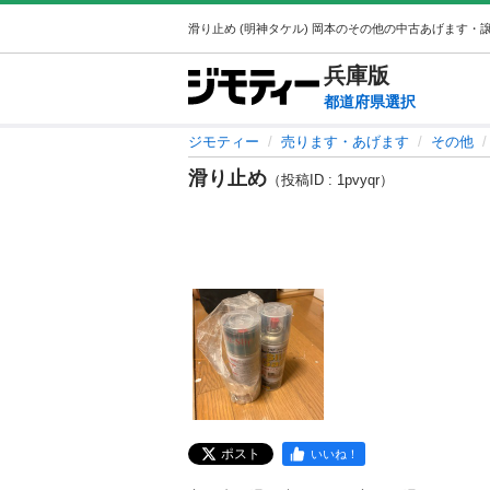
兵庫
版
都道府県選択
ジモティー
売ります・あげます
その他
滑り止め
（投稿ID : 1pvyqr）
ポスト
いいね！