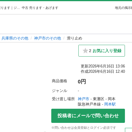
滑り止め (明神タケル) 岡本のその他の中古あげます・譲ります｜ジモティーで不用品の処分
中古
売ります・あげます
地元の掲示
兵庫県のその他
神戸市のその他
滑り止め
2
お気に入り登録
更新
2026年6月16日 13:06
作成
2026年6月16日 12:40
商品価格
0円
ジャンル
-
受け渡し場所
神戸市
 - 東灘区
 - 岡本
阪急神戸本線 - 
岡本駅
投稿者にメールで問い合わせ
※問い合わせは会員登録とログイン必須です