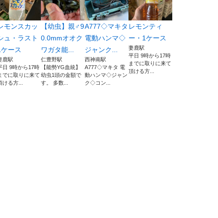
レモンスカッ
【幼虫】親♂9
A777◇マキタ
レモンティ
シュ・ラスト
0.0mmオオク
電動ハンマ◇
ー・1ケース
妻鹿駅
1ケース
ワガタ能...
ジャンク...
平日 9時から17時
妻鹿駅
仁豊野駅
西神南駅
までに取りに来て
平日 9時から17時
【能勢YG血統】
A777◇マキタ 電
頂ける方...
までに取りに来て
幼虫1頭の金額で
動ハンマ◇ジャン
頂ける方...
す。 多数...
ク◇コン...