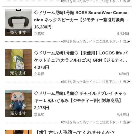
---------------------------------------------- ■弊社を装った偽
兵庫
尼崎市
立花駅
おもちゃ
店頭
◇ドリーム尼崎1号館 BOSE SoundWear Compa
nion ネックスピーカー【ジモティー割引対象商
品】
16,280円
売ります
立花駅
6月24日
---------------------------------------------- ■弊社を装った偽
兵庫
尼崎市
立花駅
オーディオ
Companion
◇ドリーム尼崎1号館◇【未使用】LOGOS life バ
ケットチェア(カラフルロゴス) GRN【ジモティー
割引対象商品】
4,378円
売ります
立花駅
6月8日
---------------------------------------------- ■弊社を装った偽
兵庫
尼崎市
立花駅
その他
life
◇ドリーム尼崎1号館◇ チャイルドプレイ チャッ
キー L ぬいぐるみ【ジモティー割引対象商品】
2,178円
売ります
立花駅
6月10日
---------------------------------------------- ■弊社を装った偽
兵庫
尼崎市
立花駅
おもちゃ
【求】古い人形譲ってくれませんか？