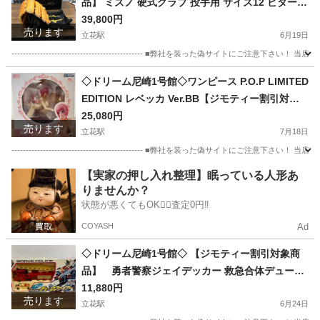
品】 ミズノ 硬式グラブ 投手用 サイズ12 ビターオ
レンジ 1AJGH16011
39,800円
売ります
立花駅
6月19日
---------------------------------------------- ■弊社を装った偽
兵庫
尼崎市
立花駅
野球
店頭
◇ドリーム尼崎1号館◇ワンピース P.O.P LIMITED
EDITION レベッカ Ver.BB【ジモティー割引対象
商品】
25,080円
売ります
立花駅
7月18日
---------------------------------------------- ■弊社を装った偽
兵庫
尼崎市
立花駅
フィギュア
店頭
【実家の押し入れ整理】眠っている人形あ
りませんか？
状態が悪くてもOK🙆‍♀️査定0円‼️
COYASH
Ad
◇ドリーム尼崎1号館◇ 【ジモティー割引対象商
品】 勇者警察ジェイデッカー 救急合体デューク
ファイヤー
11,880円
売ります
立花駅
6月24日