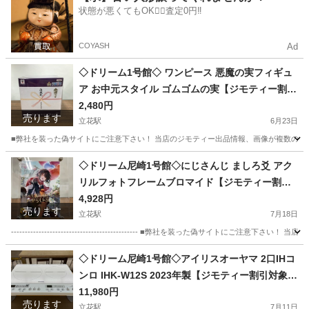
状態が悪くてもOK🙆‍♀️査定0円‼️
COYASH
Ad
◇ドリーム1号館◇ ワンピース 悪魔の実フィギュ
ア お中元スタイル ゴムゴムの実【ジモティー割引
対象商品】
2,480円
売ります
立花駅
6月23日
■弊社を装った偽サイトにご注意下さい！ 当店のジモティー出品情報、画像が複数の偽サ
兵庫
尼崎市
立花駅
フィギュア
悪魔の実
◇ドリーム尼崎1号館◇にじさんじ ましろ爻 アク
リルフォトフレームブロマイド【ジモティー割引
対象商品】
4,928円
売ります
立花駅
7月18日
---------------------------------------------- ■弊社を装った偽
兵庫
尼崎市
立花駅
その他
にじさんじ
◇ドリーム尼崎1号館◇アイリスオーヤマ 2口IHコ
ンロ IHK-W12S 2023年製【ジモティー割引対象商
品】
11,980円
売ります
立花駅
7月11日