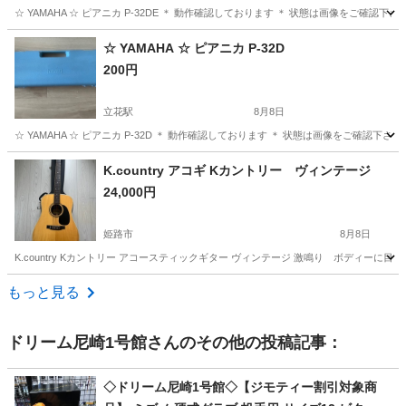
☆ YAMAHA ☆ ピアニカ P-32DE ＊ 動作確認しております ＊ 状態は画像をご確認
兵庫
尼崎市
立花駅
管楽器、笛、ハーモニカ
ピアニカ
☆ YAMAHA ☆ ピアニカ P-32D
200円
立花駅
8月8日
☆ YAMAHA ☆ ピアニカ P-32D ＊ 動作確認しております ＊ 状態は画像をご確認
兵庫
尼崎市
立花駅
管楽器、笛、ハーモニカ
K.country アコギ Kカントリー ヴィンテージ
24,000円
姫路市
8月8日
K.country Kカントリー アコースティックギター ヴィンテージ 激鳴り ボディー
兵庫
姫路市
弦楽器、ギター
もっと見る
ドリーム尼崎1号館
さんのその他の投稿記事：
◇ドリーム尼崎1号館◇【ジモティー割引対象商