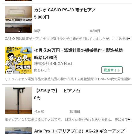
カシオ CASIO PS-20 電子ピアノ
5,000円
滝駅
8月9日
CASIO PS-20 電子ピアノ 中古で譲り受け子供達が使用していましたが、ここ数
兵庫
西脇市
滝駅
鍵盤楽器、ピアノ
≪月収34万円・派遣社員≫機械操作・製造補助
時給1,490円
株式会社BREXA Next
南あわじ市
提携サイト
リチウムイオン電池部品の製造装置の操作作業！未経験活躍中★20～50代の男性活躍中
兵庫
南あわじ市
その他
【8/16まで】 ピアノ台
0円
打出駅
8月8日
電子ピアノなどに使えるピアノ台です。 目立った傷や汚れもありません。 8/16まで
兵庫
芦屋市
打出駅
アクセサリー
Aria Pro II（アリアプロ2）AG-20 ギターアンプ