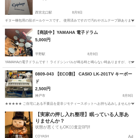
西宮北口駅
8月9日
ギター梱包用の段ボールケースです。 使用済みですので汚れやガムテープ跡あります。
兵庫
西宮市
西宮北口駅
弦楽器、ギター
ケース
【商談中】YAMAHA 電子ドラム
5,000円
平野駅
8月9日
YAMAHAの電子ドラムです！ ライドシンバルが鳴る時と鳴らない時ありますが、その他
兵庫
川西市
平野駅
打楽器、ドラム
0809-043 【ECO割】 CASIO LK-201TV キーボー
ド
2,500円
神戸市
8月9日
★★★★★ ご自宅にある不要品を是非ジモティースポットへお持ち込みしませんか？ 家
兵庫
神戸市
電子楽器
スポット
【実家の押し入れ整理】眠っている人形あ
りませんか？
状態が悪くてもOK🙆‍♀️査定0円‼️
COYASH
Ad