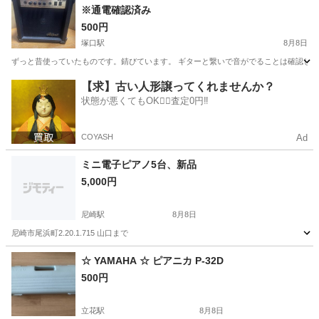
※通電確認済み
500円
塚口駅
8月8日
ずっと昔使っていたものです。錆びています。 ギターと繋いで音がでることは確認して
兵庫
尼崎市
塚口駅
アンプ
【求】古い人形譲ってくれませんか？
状態が悪くてもOK🙆‍♀️査定0円‼️
COYASH
Ad
ミニ電子ピアノ5台、新品
5,000円
尼崎駅
8月8日
尼崎市尾浜町2.20.1.715 山口まで
兵庫
尼崎市
尼崎駅
電子楽器
電子ピアノ
☆ YAMAHA ☆ ピアニカ P-32D
500円
立花駅
8月8日