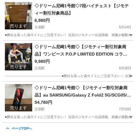
兵庫
尼崎市
立花駅
その他
店頭
◇ドリーム尼崎1号館◇7段ハイチェスト【ジモテ
ィー割引対象商品】
6,980円
売ります
立花駅
5月14日
■弊社を装った偽サイトにご注意下さい！ 当店のジモティー出品情報、画像が複数の偽サ
兵庫
尼崎市
立花駅
収納家具
ドリーム
◇ドリーム尼崎1号館◇【ジモティー割引対象商
品】ワンピース P.O.P LIMITED EDITION コラソ
ン&ロー
9,980円
売ります
立花駅
6月26日
---------------------------------------------- ■弊社を装った偽
兵庫
尼崎市
立花駅
フィギュア
店頭
◇ドリーム尼崎1号館◇ 【ジモティー割引対象商
品】au SAMSUNG/Galaxy Z Fold2 5G/SCG05/2
56GB
54,780円
売ります
立花駅
7月10日
■弊社を装った偽サイトにご注意下さい！ 当店のジモティー出品情報、画像が複数の偽サ
兵庫
尼崎市
立花駅
au
ドリーム
ページTOPへ