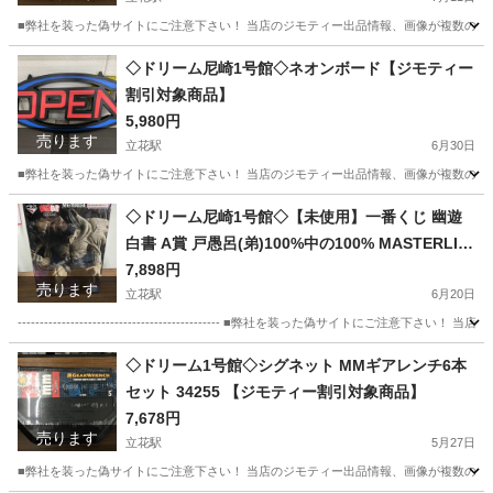
■弊社を装った偽サイトにご注意下さい！ 当店のジモティー出品情報、画像が複数の偽サ
兵庫
尼崎市
立花駅
キッチン家電
ドリーム
◇ドリーム尼崎1号館◇ネオンボード【ジモティー
割引対象商品】
5,980円
売ります
立花駅
6月30日
■弊社を装った偽サイトにご注意下さい！ 当店のジモティー出品情報、画像が複数の偽サ
兵庫
尼崎市
立花駅
インテリア雑貨/小物
ドリーム
◇ドリーム尼崎1号館◇【未使用】一番くじ 幽遊
白書 A賞 戸愚呂(弟)100%中の100% MASTERLIS
E【ジモティー割引対象商品】
7,898円
売ります
立花駅
6月20日
---------------------------------------------- ■弊社を装った偽
兵庫
尼崎市
立花駅
フィギュア
幽遊白書
◇ドリーム1号館◇シグネット MMギアレンチ6本
セット 34255 【ジモティー割引対象商品】
7,678円
売ります
立花駅
5月27日
■弊社を装った偽サイトにご注意下さい！ 当店のジモティー出品情報、画像が複数の偽サ