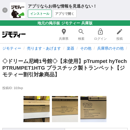
アプリならお得な情報を見逃さない！
インストール
アプリで開く
地元の掲示板 ジモティー 兵庫版
兵庫県
検索
ログイン
投稿
ジモティー
売ります・あげます
楽器
その他
兵庫県のその他
◇ドリーム尼崎1号館◇【未使用】pTrumpet hyTech
PTRUMPET1HTG プラスチック製トランペット【ジ
モティー割引対象商品】
投稿ID: 1l19xp