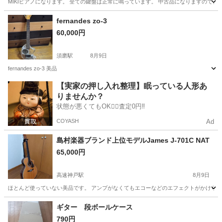
MIKIピアノになります。 全ての鍵盤は正常に鳴っています。 中古品になりますので
兵庫
たつの市
竜野駅
鍵盤楽器、ピアノ
fernandes zo-3
60,000円
須磨駅
8月9日
fernandes zo-3 美品
兵庫
神戸市
須磨駅
弦楽器、ギター
【実家の押し入れ整理】眠っている人形あ
りませんか？
状態が悪くてもOK🙆‍♀️査定0円‼️
COYASH
Ad
島村楽器ブランド上位モデルJames J-701C NAT
65,000円
高速神戸駅
8月9日
ほとんど使っていない美品です。 アンプがなくてもエコーなどのエフェクトがかけられま
兵庫
神戸市
高速神戸駅
弦楽器、ギター
ギター 段ボールケース
790円