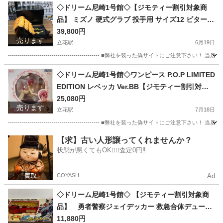
◇ドリーム尼崎1号館◇【ジモティー割引対象商
品】 ミズノ 硬式グラブ 投手用 サイズ12 ビターオ
レンジ 1AJGH16011
39,800円
売ります
立花駅
6月19日
---------------------------------------------- ■弊社を装った偽
兵庫
尼崎市
立花駅
野球
店頭
◇ドリーム尼崎1号館◇ワンピース P.O.P LIMITED
EDITION レベッカ Ver.BB【ジモティー割引対象
商品】
25,080円
売ります
立花駅
7月18日
---------------------------------------------- ■弊社を装った偽
兵庫
尼崎市
立花駅
フィギュア
店頭
【求】古い人形譲ってくれませんか？
状態が悪くてもOK🙆‍♀️査定0円‼️
COYASH
Ad
◇ドリーム尼崎1号館◇ 【ジモティー割引対象商
品】 勇者警察ジェイデッカー 救急合体デューク
ファイヤー
11,880円