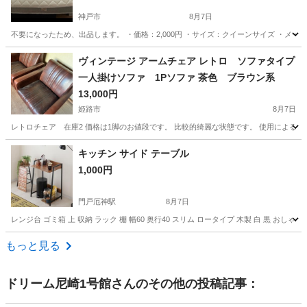
神戸市
8月7日
不要になったため、出品します。 ・価格：2,000円 ・サイズ：クイーンサイズ ・メーカー
兵庫
神戸市
ベッド
ヴィンテージ アームチェア レトロ ソファタイプ
一人掛けソファ 1Pソファ 茶色 ブラウン系
13,000円
姫路市
8月7日
レトロチェア 在庫2 価格は1脚のお値段です。 比較的綺麗な状態です。 使用による
兵庫
姫路市
ソファ
アームチェア
キッチン サイド テーブル
1,000円
門戸厄神駅
8月7日
レンジ台 ゴミ箱 上 収納 ラック 棚 幅60 奥行40 スリム ロータイプ 木製 白 黒 おし
兵庫
西宮市
門戸厄神駅
テーブル
もっと見る
ドリーム尼崎1号館
さんのその他の投稿記事：