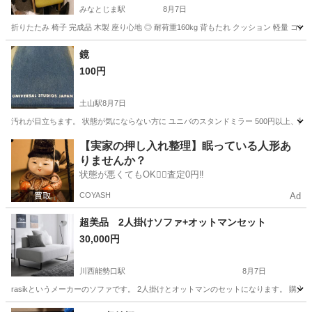
みなとじま駅
8月7日
折りたたみ 椅子 完成品 木製 座り心地 ◎ 耐荷重160kg 背もたれ クッション 軽量 コ
兵庫
神戸市
みなとじま駅
ソファ
折りたたみ
鏡
100円
土山駅
8月7日
汚れが目立ちます。 状態が気にならない方に ユニバのスタンドミラー 500円以上、同時
兵庫
明石市
土山駅
ミラー/鏡
【実家の押し入れ整理】眠っている人形あ
りませんか？
状態が悪くてもOK🙆‍♀️査定0円‼️
COYASH
Ad
超美品 2人掛けソファ+オットマンセット
30,000円
川西能勢口駅
8月7日
rasikというメーカーのソファです。 2人掛けとオットマンのセットになります。 購
兵庫
川西市
川西能勢口駅
ソファ