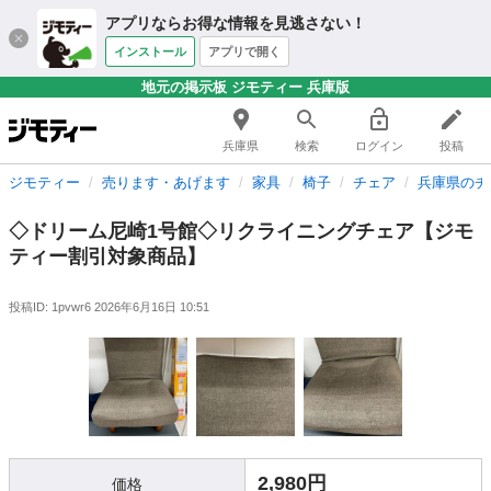
アプリならお得な情報を見逃さない！
インストール
アプリで開く
地元の掲示板 ジモティー 兵庫版
兵庫県
検索
ログイン
投稿
ジモティー
売ります・あげます
家具
椅子
チェア
兵庫県のチ
◇ドリーム尼崎1号館◇リクライニングチェア【ジモ
ティー割引対象商品】
投稿ID: 1pvwr6
2026年6月16日 10:51
2,980円
価格