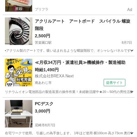
プリフラ
Ad
アクリルアート アートボード スパイラル 螺旋
階段
2,500円
苦楽園口駅
8月7日
▪️アクリル製のアートです。吸い込まれるような螺旋階段で、オシャレなパネルです。 大き
兵庫
西宮市
苦楽園口駅
インテリア雑貨/小物
≪月収34万円・派遣社員≫機械操作・製造補助
時給1,490円
株式会社BREXA Next
南あわじ市
提携サイト
リチウムイオン電池部品の製造装置の操作作業！未経験活躍中★20～50代の男性活躍中
兵庫
南あわじ市
その他
PCデスク
3,000円
尼崎市
8月7日
在宅ワークで使用。 引越しの為手放します。 1年ほど使用 横100cm 高さ73cm 奥行60