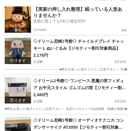
兵庫
尼崎市
立花駅
その他
life
【実家の押し入れ整理】眠っている人形あ
りませんか？
状態が悪くてもOK🙆‍♀️査定0円‼️
COYASH
Ad
◇ドリーム尼崎1号館◇ チャイルドプレイ チャッ
キー L ぬいぐるみ【ジモティー割引対象商品】
2,178円
売ります
立花駅
6月10日
---------------------------------------------- ■弊社を装った偽
兵庫
尼崎市
立花駅
おもちゃ
◇ドリーム1号館◇ ワンピース 悪魔の実フィギュ
ア お中元スタイル ゴムゴムの実【ジモティー割引
対象商品】
2,480円
売ります
立花駅
6月23日
■弊社を装った偽サイトにご注意下さい！ 当店のジモティー出品情報、画像が複数の偽サ
兵庫
尼崎市
立花駅
フィギュア
悪魔の実
◇ドリーム尼崎1号館◇ オーディオテクニカ コン
デンサーマイク AT2050【ジモティー割引対象商