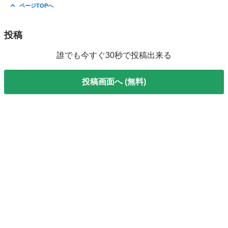
兵庫
尼崎市
立花駅
フィギュア
幽遊白書
ページTOPへ
投稿
誰でも今すぐ30秒で投稿出来る
投稿画面へ (無料)