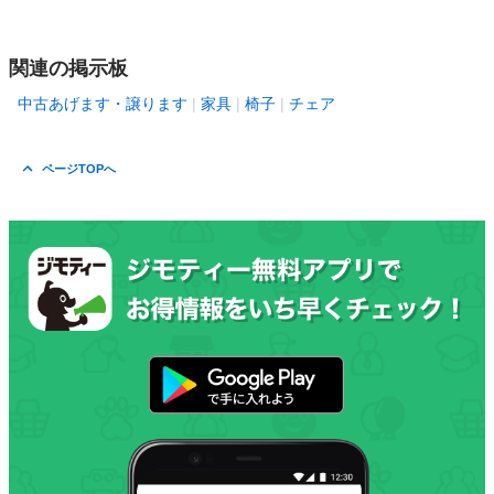
関連の掲示板
中古あげます・譲ります
家具
椅子
チェア
ページTOPへ