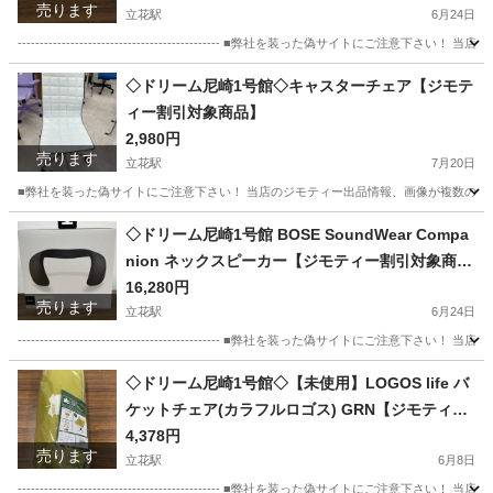
売ります
立花駅
6月24日
---------------------------------------------- ■弊社を装った偽
兵庫
尼崎市
立花駅
おもちゃ
店頭
◇ドリーム尼崎1号館◇キャスターチェア【ジモテ
ィー割引対象商品】
2,980円
売ります
立花駅
7月20日
■弊社を装った偽サイトにご注意下さい！ 当店のジモティー出品情報、画像が複数の偽サ
兵庫
尼崎市
立花駅
椅子
ドリーム
◇ドリーム尼崎1号館 BOSE SoundWear Compa
nion ネックスピーカー【ジモティー割引対象商
品】
16,280円
売ります
立花駅
6月24日
---------------------------------------------- ■弊社を装った偽
兵庫
尼崎市
立花駅
オーディオ
Companion
◇ドリーム尼崎1号館◇【未使用】LOGOS life バ
ケットチェア(カラフルロゴス) GRN【ジモティー
割引対象商品】
4,378円
売ります
立花駅
6月8日
---------------------------------------------- ■弊社を装った偽