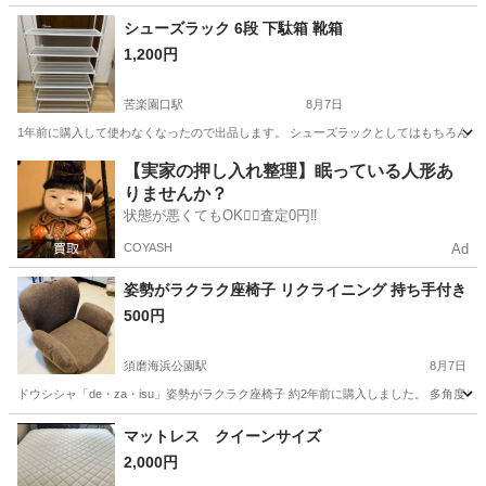
兵庫
尼崎市
オフィス用家具
デスク
シューズラック 6段 下駄箱 靴箱
1,200円
苦楽園口駅
8月7日
1年前に購入して使わなくなったので出品します。 シューズラックとしてはもちろん、物
兵庫
西宮市
苦楽園口駅
収納家具
【実家の押し入れ整理】眠っている人形あ
りませんか？
状態が悪くてもOK🙆‍♀️査定0円‼️
COYASH
Ad
姿勢がラクラク座椅子 リクライニング 持ち手付き
500円
須磨海浜公園駅
8月7日
ドウシシャ「de・za・isu」姿勢がラクラク座椅子 約2年前に購入しました。 多角
兵庫
神戸市
須磨海浜公園駅
椅子
マットレス クイーンサイズ
2,000円