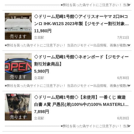
---------------------------------------------- ■弊社を装った偽
兵庫
尼崎市
立花駅
フィギュア
仮面ライダー
◇ドリーム尼崎1号館◇アイリスオーヤマ 2口IHコ
ンロ IHK-W12S 2023年製【ジモティー割引対象商
品】
11,980円
売ります
立花駅
7月11日
■弊社を装った偽サイトにご注意下さい！ 当店のジモティー出品情報、画像が複数の偽サ
兵庫
尼崎市
立花駅
キッチン家電
ドリーム
◇ドリーム尼崎1号館◇ネオンボード【ジモティー
割引対象商品】
5,980円
売ります
立花駅
6月30日
■弊社を装った偽サイトにご注意下さい！ 当店のジモティー出品情報、画像が複数の偽サ
兵庫
尼崎市
立花駅
インテリア雑貨/小物
ドリーム
◇ドリーム尼崎1号館◇【未使用】一番くじ 幽遊
白書 A賞 戸愚呂(弟)100%中の100% MASTERLIS
E【ジモティー割引対象商品】
7,898円
売ります
立花駅
6月20日
---------------------------------------------- ■弊社を装った偽