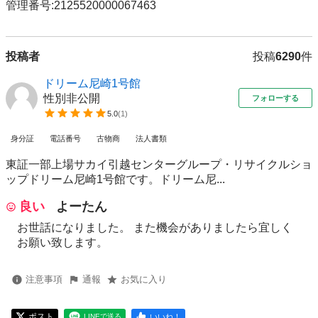
管理番号:2125520000067463
投稿者
投稿
6290
件
ドリーム尼崎1号館
性別非公開
フォローする
5.0
(
1
)
身分証
電話番号
古物商
法人書類
東証一部上場サカイ引越センターグループ・リサイクルショ
ップドリーム尼崎1号館です。ドリーム尼...
良い
よーたん
お世話になりました。 また機会がありましたら宜しく
お願い致します。
注意事項
通報
お気に入り
ポスト
いいね！
LINEで送る