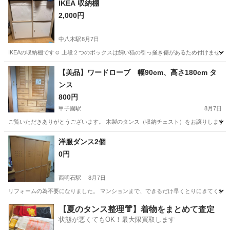
IKEA 収納棚
2,000円
中八木駅
8月7日
IKEAの収納棚です☺︎ 上段２つのボックスは飼い猫の引っ掻き傷があるため付けません。
兵庫
明石市
中八木駅
収納家具
【美品】ワードローブ 幅90cm、高さ180cm タ
ンス
800円
甲子園駅
8月7日
ご覧いただきありがとうございます。 木製のタンス（収納チェスト）をお譲りします。
兵庫
西宮市
甲子園駅
収納家具
洋服ダンス2個
0円
西明石駅
8月7日
リフォームの為不要になりました。 マンションまで、できるだけ早くとりにきてくれる方を優
兵庫
明石市
西明石駅
収納家具
【夏のタンス整理👘】着物をまとめて査定
状態が悪くてもOK！最大限買取します