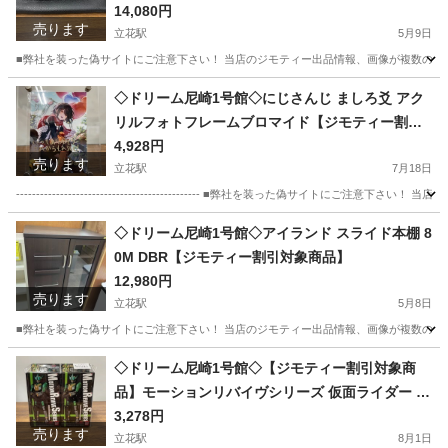
品】
14,080円
売ります
立花駅
5月9日
■弊社を装った偽サイトにご注意下さい！ 当店のジモティー出品情報、画像が複数の偽サ
兵庫
尼崎市
立花駅
オーディオ
ドリーム
◇ドリーム尼崎1号館◇にじさんじ ましろ爻 アク
リルフォトフレームブロマイド【ジモティー割引
対象商品】
4,928円
売ります
立花駅
7月18日
---------------------------------------------- ■弊社を装った偽
兵庫
尼崎市
立花駅
その他
にじさんじ
◇ドリーム尼崎1号館◇アイランド スライド本棚 8
0M DBR【ジモティー割引対象商品】
12,980円
売ります
立花駅
5月8日
■弊社を装った偽サイトにご注意下さい！ 当店のジモティー出品情報、画像が複数の偽サ
兵庫
尼崎市
立花駅
収納家具
◇ドリーム尼崎1号館◇【ジモティー割引対象商
品】モーションリバイヴシリーズ 仮面ライダー 2
7種•8個セット
3,278円
売ります
立花駅
8月1日